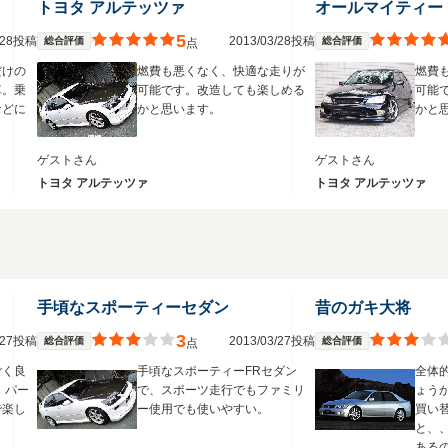
トヨタ アルテッツァ
オールマイティー
5
3/28投稿
2013/03/28投稿
総合評価
総合評価
点
だけの
燃費も悪くなく、快適な走りが
燃費
車。乗
可能です。改造しても楽しめる
可能
などに
かと思います。
かと
ゲストさん
ゲストさん
トヨタ アルテッツァ
トヨタ アルテッツァ
手頃なスポーティーセダン
昔のガキ大将
3
3/27投稿
2013/03/27投稿
総合評価
総合評価
点
ごく良
手頃なスポーティーFRセダン
全体
、パー
で、スポーツ走行でもファミリ
ょう
で楽し
ー使用でも使いやすい。
買い
と、
ある