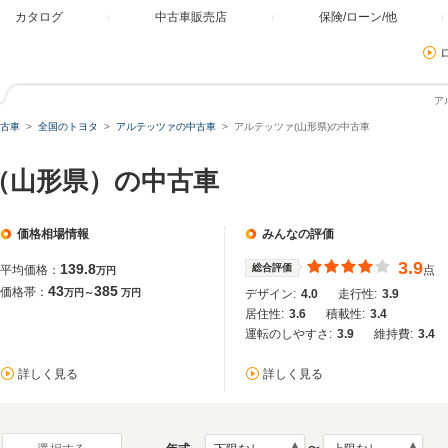
カタログ
中古車販売店
保険/ローン/他
ア
古車
全国のトヨタ
アルテッツァの中古車
アルテッツァ(山形県)の中古車
（山形県）の中古車
価格相場情報
みんなの評価
3.9
139.8
総合評価
平均価格：
点
万円
43
385
価格帯：
万円～
万円
デザイン:
4.0
走行性:
3.9
居住性:
3.6
積載性:
3.4
運転のしやすさ:
3.9
維持費:
3.4
詳しく見る
詳しく見る