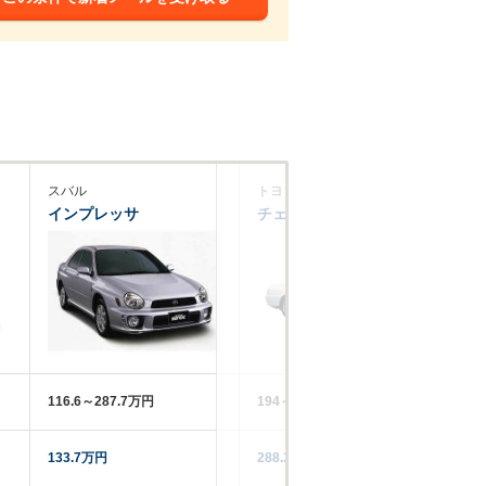
スバル
トヨタ
ホ
インプレッサ
チェイサー
シ
116.6～287.7万円
194～347万円
13
133.7万円
288.3万円
84