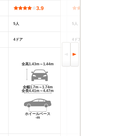
3.9
3.9
5人
5人
5
4ドア
4ドア
4
全高
1.43m～1.44m
全高
1.4m～1.42m
全幅
1.7m～1.74m
全幅
1.76m
全長
4.41m～4.47m
全長
4.72m
ホイールベース
ホイールベース
-m
-m