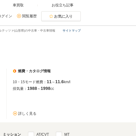
車買取
お役立ち記事
ログイン
閲覧履歴
お気に入り
ルテッツァ(山形県)の中古車・中古車情報
サイトマップ
燃費・カタログ情報
11
11.6
10・15モード燃費：
～
km/l
1988
1998
排気量：
～
cc
詳しく見る
ミッション
AT/CVT
MT