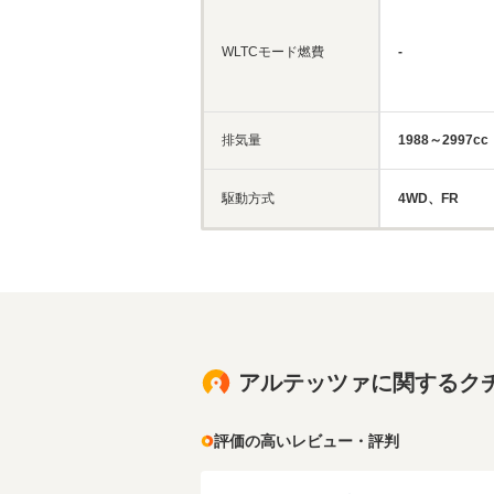
WLTCモード燃費
-
排気量
1988～2997cc
駆動方式
4WD、FR
アルテッツァに関するク
評価の高いレビュー・評判