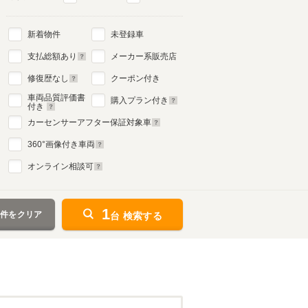
新着物件
未登録車
支払総額あり
メーカー系販売店
修復歴なし
クーポン付き
車両品質評価書
購入プラン付き
付き
カーセンサーアフター保証対象車
360
°画像付き車両
オンライン相談可
1
条件をクリア
台 検索する