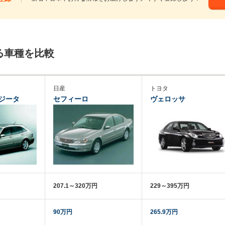
る車種を比較
日産
トヨタ
ジータ
セフィーロ
ヴェロッサ
207.1～320万円
229～395万円
90万円
265.9万円