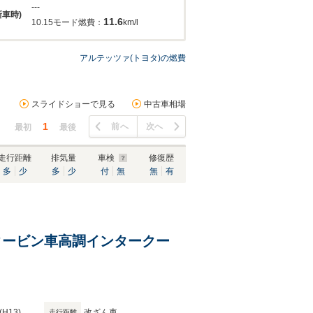
---
新車時)
11.6
10.15モード燃費：
km/l
アルテッツァ(トヨタ)の燃費
スライドショーで見る
中古車相場
1
前へ
次へ
最初
最後
走行距離
排気量
車検
修復歴
多
少
多
少
付
無
無
有
PEXタービン車高調インタークー
(H13)
改ざん車
走行距離