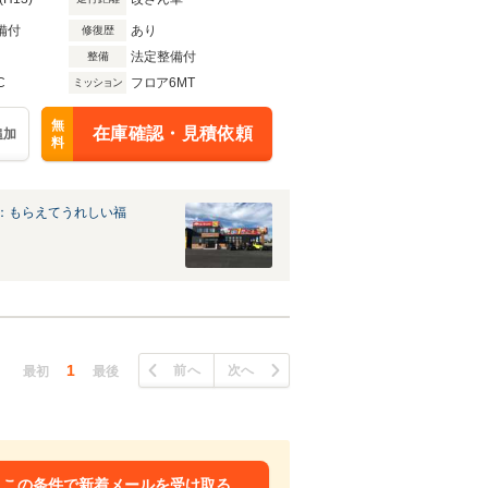
備付
あり
修復歴
法定整備付
整備
C
フロア6MT
ミッション
無
在庫確認・見積依頼
追加
料
：もらえてうれしい福
1
前へ
次へ
最初
最後
この条件で新着メールを受け取る