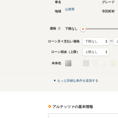
車名
グレード
山形県
地域
市区町村
価格
下限なし
〜
ローン月々支払い価格
ローン頭金（上限）
本体色
▼ もっと詳細な条件を追加する
アルテッツァ
の基本情報