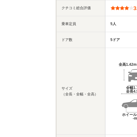
3
クチコミ総合評価
乗車定員
5人
ドア数
5ドア
全高
1.42
全幅
1
サイズ
全長
4
（全長・全幅・全高）
ホイール
-