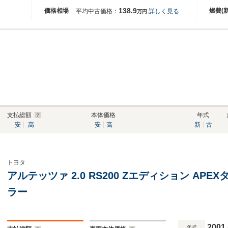
138.9
価格相場
燃費(
平均中古価格：
詳しく見る
万円
支払総額
本体価格
年式
安
高
安
高
新
古
トヨタ
アルテッツァ 2.0 RS200 Zエディション A
ラー
2001
年式