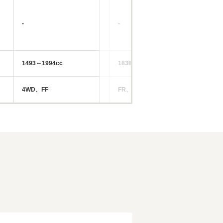
-
-
-
1493～1994cc
1838～2997cc
14
4WD、FF
FR、4WD
FF