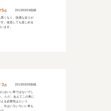
5
2013/03/24投稿
点
も悪くなく、快適な走りが
です。改造しても楽しめる
思います。
3
2013/03/26投稿
点
的にはいい車ではないでし
か。 ただ、あえてこの車に
替える必要性はという
、、今はいろいろいい車も
ので。