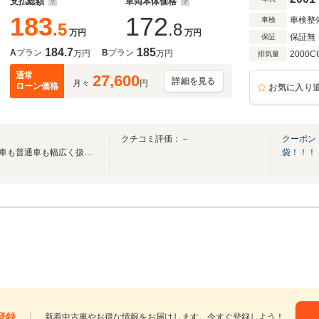
支払総額
車両本体価格
183
172
車検整
車検
.5
.8
万円
万円
保証無
保証
184.7
185
A
プラン
B
プラン
万円
万円
2000C
排気量
通常
27,600
詳細を見る
月々
円
ローン価格
お気に入り
クチコミ評価：－
クーポン
在庫車常時100台以上！軽自動車も普通車も幅広く扱っております♪
袋！！！
登録
新着中古車やお得な情報をお届けします。今すぐ登録しよう！