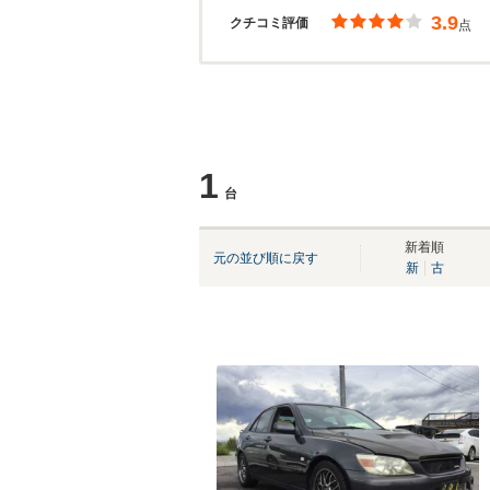
3.9
クチコミ評価
点
1
台
新着順
元の並び順に戻す
新
古