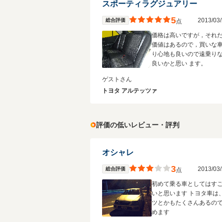
スポーティラグジュアリー
5
2013/0
総合評価
点
価格は高いですが，それ
価値はあるので，買いな
り心地も良いので遠乗り
良いかと思い ます。
ゲストさん
トヨタ アルテッツァ
評価の低いレビュー・評判
オシャレ
3
2013/0
総合評価
点
初めて乗る車としてはす
いと思います トヨタ車は
ツとかもたくさんあるの
めます