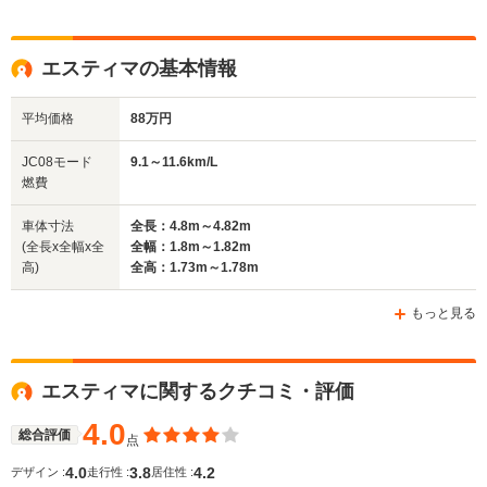
ドア数
4ドア
4ドア
5ドア
全高
全高
全
エスティマの基本情報
1.78m～1.91m
1.78m～1.91m
1.
平均価格
88万円
全幅
全幅
全幅
JC08モード
9.1～11.6km/L
サイズ
1.69m
1.69m
1.8m
燃費
全長
全長
(全長x全幅x全高)
4.69m～4.78m
4.69m～4.78m
4.8m
車体寸法
全長：4.8m～4.82m
(全長x全幅x全
全幅：1.8m～1.82m
高)
全高：1.73m～1.78m
ホイールベース
ホイールベース
ホイー
-m
-m
もっと見る
エスティマに関するクチコミ・評価
WLTCモード
-
-
-
燃費
4.0
総合評価
点
4.0
3.8
4.2
デザイン :
走行性 :
居住性 :