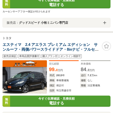
今すぐ在庫確認・見積依頼
無
電話する
料
カーセンサーアフター保証が付けられます
販売店：
グッドスピード 小牧ミニバン専門店
トヨタ
エスティマ 2.4 アエラス プレミアム エディション サ
ンルーフ・両側パワースライドドア・8inナビ・フルセ
グ・バックカメラ・Bluetooth接続・スマートキー・プッ
販売店保証
車両品質評価書付
購入プラン付
オンライン相談可
シュスタート・ETC・クルーズコントロール・HIDヘッド
ライト・フォグランプ・純正18インチAW
支払総額
本体価格
99.
84.
8
8
万円
万円
年式
2013
年
走行
7.2
万km
車検
車検整備無
修復
なし
保証
保証付
整備
法定整備無
住所
埼玉県越谷市
今すぐ在庫確認・見積依頼
無
電話する
料