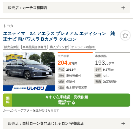
販売店：
カーチス福岡西
トヨタ
エスティマ 2.4 アエラス プレミアム エディション 純
正ナビ 両パワスラ Bカメラ クルコン
販売店保証
車両品質評価書付
購入プラン付
オンライン相談可
支払総額
本体価格
204.
193.
6
5
万円
万円
年式
2013
年
走行
9.7
万km
車検
車検整備付
修復
なし
保証
保証付
整備
法定整備付
住所
栃木県宇都宮市
今すぐ在庫確認・見積依頼
無
電話する
料
カーセンサーアフター保証が付けられます
販売店：
自社ローン専門店じしゃロン 宇都宮店