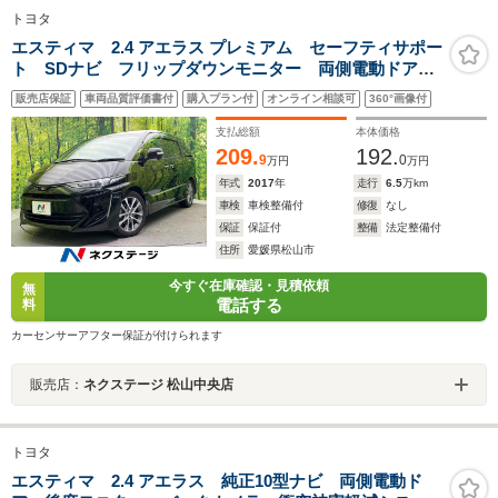
トヨタ
エスティマ 2.4 アエラス プレミアム セーフティサポー
ト SDナビ フリップダウンモニター 両側電動ドア
ETC パワーシート クリアランスソナー オートハイ
販売店保証
車両品質評価書付
購入プラン付
オンライン相談可
360°画像付
ビーム 革巻きステアリング 18インチアルミ オート
ライト
支払総額
本体価格
209.
192.
9
0
万円
万円
年式
2017
年
走行
6.5
万km
車検
車検整備付
修復
なし
保証
保証付
整備
法定整備付
住所
愛媛県松山市
今すぐ在庫確認・見積依頼
無
電話する
料
カーセンサーアフター保証が付けられます
販売店：
ネクステージ 松山中央店
トヨタ
エスティマ 2.4 アエラス 純正10型ナビ 両側電動ド