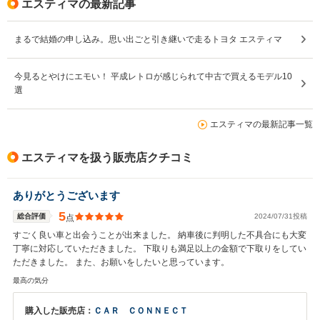
エスティマの最新記事
まるで結婚の申し込み。思い出ごと引き継いで走るトヨタ エスティマ
今見るとやけにエモい！ 平成レトロが感じられて中古で買えるモデル10
選
エスティマの最新記事一覧
エスティマを扱う販売店クチコミ
ありがとうございます
5
総合評価
2024/07/31投稿
点
すごく良い車と出会うことが出来ました。 納車後に判明した不具合にも大変
丁寧に対応していただきました。 下取りも満足以上の金額で下取りをしてい
ただきました。 また、お願いをしたいと思っています。
最高の気分
購入した販売店：
ＣＡＲ ＣＯＮＮＥＣＴ