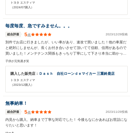
トヨタ エスティマ
（2024/07購入）
毎度毎度、急ですみません。。。
5
総合評価
2023/12/29投稿
点
別件でお店に行きましたが、いい車があり、速攻で買いました！他の車屋だ
と絶対にしませんが、長くお付き合いさせて頂いてて信頼、信用があるので
買いました！メンテナンス関係もきっちり丁寧にして下さり本当に助かって
ます！納車も年内でできる様に全力で書類等の手続きもして下さり、3日も
子供が元気過ぎ笑
早く納車できました！家族も喜び、楽しくお出掛けしまくってます！今回も
本当に色々とありがとうございました！また今後も宜しくお願い致します！
購入した販売店：
Ｄａｓｈ 自社ローンｄｅマイカー 三重鈴鹿店
トヨタ エスティマ
（2023/12購入）
無事納車！
5
総合評価
2023/11/29投稿
点
内見から購入、納車まで丁寧な対応でした！ 今後もなにかあればお世話にな
りたいと思います！
ゆーき