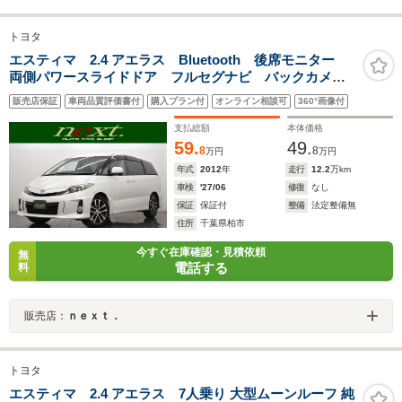
トヨタ
エスティマ 2.4 アエラス Bluetooth 後席モニター
両側パワースライドドア フルセグナビ バックカメ
ラ クルーズコントロール デュアルオートエアコン
販売店保証
車両品質評価書付
購入プラン付
オンライン相談可
360°画像付
ETC マニュアルモード スマートキー HID オートラ
イト
支払総額
本体価格
59.
49.
8
8
万円
万円
年式
2012
年
走行
12.2
万km
車検
'27/06
修復
なし
保証
保証付
整備
法定整備無
住所
千葉県柏市
今すぐ在庫確認・見積依頼
無
電話する
料
販売店：
ｎｅｘｔ．
トヨタ
エスティマ 2.4 アエラス 7人乗り 大型ムーンルーフ 純