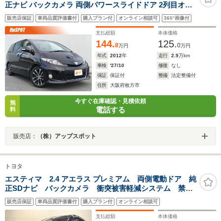
正ナビ バックカメラ 両側パワースライドドア 2列目オッ
トマン クルーズコントロール ビルトインETC TV DVD再
販売店保証
車両品質評価書付
購入プラン付
オンライン相談可
360°画像付
生 Bluetooth リアクーラー HIDヘッドライト 純正18イン
チAW スペアキー
支払総額
本体価格
144.
125.
8
0
万円
万円
年式
2012
年
走行
2.9
万km
車検
'27/10
修復
なし
保証
保証付
整備
法定整備付
住所
大阪府枚方市
今すぐ在庫確認・見積依頼
無
電話する
料
販売店：
（株）アップスポット
トヨタ
エスティマ 2.4 アエラス プレミアム 両側電動ドア 純
正SDナビ バックカメラ 衝突被害軽減システム 禁煙
車 ハーフレザーシート パワーシート ドラレコ ス
販売店保証
車両品質評価書付
購入プラン付
オンライン相談可
マートキー HIDヘッド ナビ連動ETC クルコン 純正
18インチアルミ
支払総額
本体価格