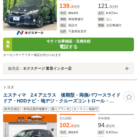
139.
121.
9
5
万円
万円
年式
2013
年
走行
5.9
万km
車検
車検整備付
修復
なし
保証
保証付
整備
法定整備付
住所
千葉県富里市
今すぐ在庫確認・見積依頼
無
電話する
料
カーセンサーアフター保証が付けられます
販売店：
ネクステージ 富里インター店
トヨタ
エスティマ 2.4 アエラス 後期型・両側パワースライド
ドア・HDDナビ・地デジ・クルーズコントロール・
ETC・スマートキー・プッシュスタート・HIDヘッドライ
販売店保証
車両品質評価書付
購入プラン付
オンライン相談可
ト・フォグランプ・社外18インチAW・ローダウン・ウイ
ンカーミラー・オートエアコン
支払総額
本体価格
102.
94.
8
8
万円
万円
年式
2012
年
走行
5.9
万km