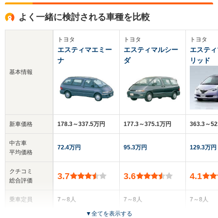
よく一緒に検討される車種を比較
トヨタ
トヨタ
トヨタ
エスティマエミー
エスティマルシー
エスティ
ナ
ダ
リッド
基本情報
新車価格
178.3～337.5万円
177.3～375.1万円
363.3～5
中古車
72.4万円
95.3万円
129.3万円
平均価格
クチコミ
3.7
3.6
4.1
総合評価
乗車定員
7～8人
7～8人
7～8人
▼
全てを表示する