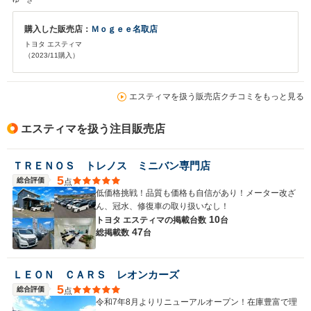
購入した販売店：
Ｍｏｇｅｅ名取店
トヨタ エスティマ
（2023/11購入）
エスティマを扱う販売店クチコミをもっと見る
エスティマを扱う注目販売店
ＴＲＥＮＯＳ トレノス ミニバン専門店
5
総合評価
点
低価格挑戦！品質も価格も自信があり！メーター改ざ
ん、冠水、修復車の取り扱いなし！
10
トヨタ エスティマの
掲載台数
台
47
総掲載数
台
ＬＥＯＮ ＣＡＲＳ レオンカーズ
5
総合評価
点
令和7年8月よりリニューアルオープン！在庫豊富で理