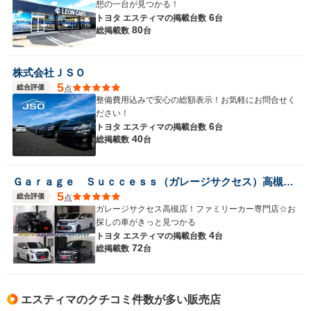
想の一台が見つかる！
6
トヨタ エスティマの
掲載台数
台
80
総掲載数
台
株式会社ＪＳＯ
5
総合評価
点
整備費用込みで安心の総額表示！お気軽にお問合せく
ださい！
6
トヨタ エスティマの
掲載台数
台
40
総掲載数
台
Ｇａｒａｇｅ Ｓｕｃｃｅｓｓ（ガレージサクセス）高槻店 アルファード・ヴェルファイア・ノア・ヴォクシー専門店
5
総合評価
点
ガレージサクセス高槻店！ファミリーカー専門店☆お
探しの車がきっと見つかる
4
トヨタ エスティマの
掲載台数
台
72
総掲載数
台
エスティマのクチコミ件数が多い販売店