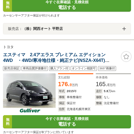
今すぐ在庫確認・見積依頼
無
電話する
料
カーセンサーアフター保証が付けられます
販売店：
（株）関西オート 平野店
トヨタ
エスティマ 2.4アエラス プレミアム エディション
4WD ・4WD/寒冷地仕様・純正ナビ(NSZA-X64T)
(CD/DVD/BT/フルセグTV)・両側パワースライドドア・パ
販売店保証
車両品質評価書付
購入プラン付
オンライン相談可
360°画像付
ワーシート(運転席)・ワイパーデアイサ―・純正ビルトイ
ンETC・純正ア
支払総額
本体価格
176.
165.
9
8
万円
万円
年式
2015
年
走行
5.8
万km
車検
車検整備付
修復
なし
保証
保証付
整備
法定整備付
住所
北海道札幌市東区
今すぐ在庫確認・見積依頼
無
電話する
料
カーセンサーアフター保証がBプランに付いています