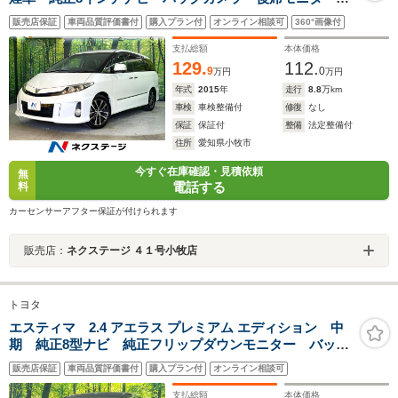
両側パワースライド ETC 純正18インチアルミ クル
販売店保証
車両品質評価書付
購入プラン付
オンライン相談可
360°画像付
ーズコントロール フルセグ CD DVD Bluetooth
支払総額
本体価格
129.
112.
9
0
万円
万円
年式
2015
年
走行
8.8
万km
車検
車検整備付
修復
なし
保証
保証付
整備
法定整備付
住所
愛知県小牧市
今すぐ在庫確認・見積依頼
無
電話する
料
カーセンサーアフター保証が付けられます
販売店：
ネクステージ ４１号小牧店
トヨタ
エスティマ 2.4 アエラス プレミアム エディション 中
期 純正8型ナビ 純正フリップダウンモニター バック
カメラ 両側電動スライド ダブルオートエアコン ク
販売店保証
車両品質評価書付
購入プラン付
オンライン相談可
ルーズコントロール HIDヘッド オートライト スマー
トキー 黒合皮専用トリコットコンビシート
支払総額
本体価格