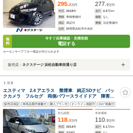
295.
277.
8
9
万円
万円
年式
2018
年
走行
4.0
万km
車検
車検整備付
修復
なし
保証
保証付
整備
法定整備付
住所
静岡県浜松市中央区
今すぐ在庫確認・見積依頼
無
電話する
料
カーセンサーアフター保証が付けられます
販売店：
ネクステージ 浜松自動車街通り店
トヨタ
エスティマ 2.4 アエラス 禁煙車 純正SDナビ バッ
クカメラ フルセグ 両側パワースライドドア 障害物
センサー HIDヘッドライト オートライト フォグ ス
販売店保証
車両品質評価書付
購入プラン付
オンライン相談可
360°画像付
マートキー 純正18インチアルミ ETC 車両ナビ取扱
説明書
支払総額
本体価格
118.
110.
9
9
万円
万円
年式
2014
年
走行
6.1
万km
車検
'27/07
修復
なし