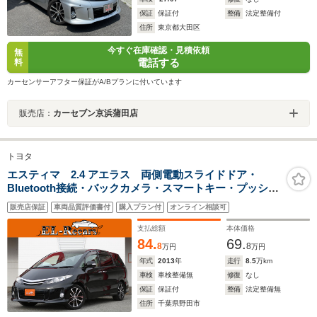
保証
保証付
整備
法定整備付
住所
東京都大田区
今すぐ在庫確認・見積依頼
無
電話する
料
カーセンサーアフター保証がA/Bプランに付いています
販売店：
カーセブン京浜蒲田店
トヨタ
エスティマ 2.4 アエラス 両側電動スライドドア・
Bluetooth接続・バックカメラ・スマートキー・プッシュ
スタート・オートA/C・フルセグ・HIDヘッドライト・社
販売店保証
車両品質評価書付
購入プラン付
オンライン相談可
外革調シートカバー・ETC・純正18インチアルミ
支払総額
本体価格
84.
69.
8
8
万円
万円
年式
2013
年
走行
8.5
万km
車検
車検整備無
修復
なし
保証
保証付
整備
法定整備無
住所
千葉県野田市