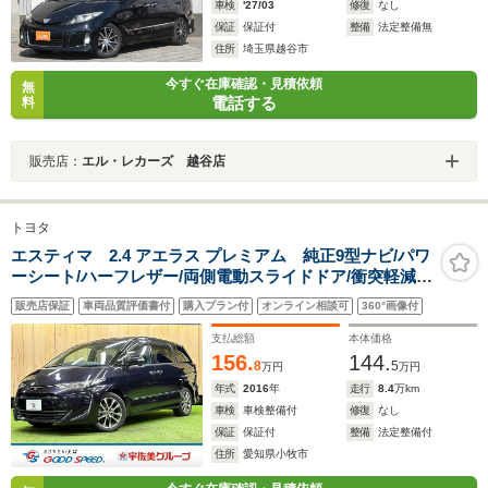
車検
'27/03
修復
なし
保証
保証付
整備
法定整備無
住所
埼玉県越谷市
今すぐ在庫確認・見積依頼
無
電話する
料
販売店：
エル・レカーズ 越谷店
トヨタ
エスティマ 2.4 アエラス プレミアム 純正9型ナビ/パワ
ーシート/ハーフレザー/両側電動スライドドア/衝突軽減ブ
レーキ/バックカメラ/クルーズコントロール/レーンキープ
販売店保証
車両品質評価書付
購入プラン付
オンライン相談可
360°画像付
アシスト/LEDヘッドライト/ETC
支払総額
本体価格
156.
144.
8
5
万円
万円
年式
2016
年
走行
8.4
万km
車検
車検整備付
修復
なし
保証
保証付
整備
法定整備付
住所
愛知県小牧市