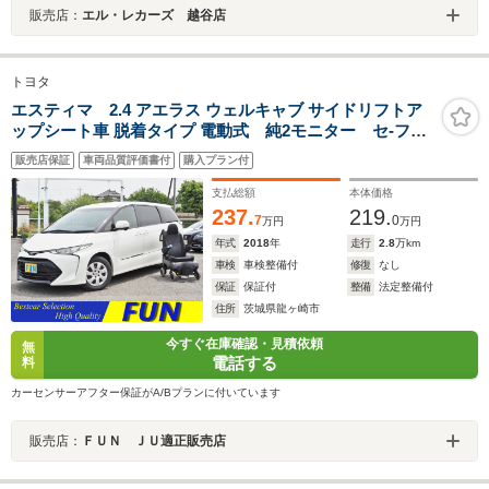
販売店：
エル・レカーズ 越谷店
トヨタ
エスティマ 2.4 アエラス ウェルキャブ サイドリフトア
ップシート車 脱着タイプ 電動式 純2モニター セ-フテ
ィセンス 寒冷地仕様
販売店保証
車両品質評価書付
購入プラン付
支払総額
本体価格
237.
219.
7
0
万円
万円
年式
2018
年
走行
2.8
万km
車検
車検整備付
修復
なし
保証
保証付
整備
法定整備付
住所
茨城県龍ヶ崎市
今すぐ在庫確認・見積依頼
無
電話する
料
カーセンサーアフター保証がA/Bプランに付いています
販売店：
ＦＵＮ ＪＵ適正販売店