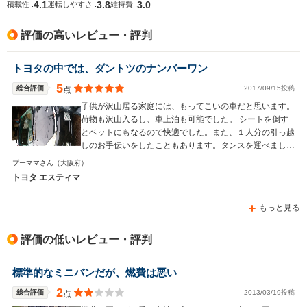
4.1
3.8
3.0
積載性 :
運転しやすさ :
維持費 :
排気量
2184～2438cc
2184～2438cc
2362cc
評価の高いレビュー・評判
駆動方式
MR、4WD
MR、4WD
4WD
トヨタの中では、ダントツのナンバーワン
5
総合評価
2017/09/15投稿
点
子供が沢山居る家庭には、もってこいの車だと思います。
荷物も沢山入るし、車上泊も可能でした。 シートを倒す
とベットにもなるので快適でした。また、１人分の引っ越
しのお手伝いをしたこともあります。タンスを運べまし
た。 車椅子も乗せれるので、足の不自由な方の送迎を頼
プーママさん
（大阪府）
まれたりもしました。子供達が大きくなると、バーベキュ
トヨタ エスティマ
ー等に行く事が増え、毎回配車をしていました。 エステ
ィマに乗って10年以上経ちますが、乗り換えるなら同じ
もっと見る
エスティマシリーズにしようとおもいます。 その頃に
は、また家族が増えて違う使用目的が出来ているのではな
いでしょうか。 最後にもう少し、車体が高ければ言うこ
評価の低いレビュー・評判
と無しです。
標準的なミニバンだが、燃費は悪い
2
総合評価
2013/03/19投稿
点