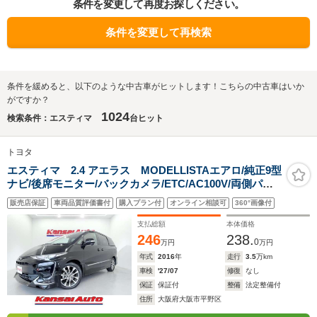
条件を変更して再度お探しください。
条件を変更して再検索
条件を緩めると、以下のような中古車がヒットします！こちらの中古車はいか
がですか？
1024
検索条件：エスティマ
台ヒット
トヨタ
エスティマ 2.4 アエラス MODELLISTAエアロ/純正9型
ナビ/後席モニター/バックカメラ/ETC/AC100V/両側パワ
ースライド/後席オートA/C/後席オットマン/衝突軽減ブレ
販売店保証
車両品質評価書付
購入プラン付
オンライン相談可
360°画像付
ーキ/レーンキープアシスト/Bluetooth
支払総額
本体価格
246
238.
0
万円
万円
年式
2016
年
走行
3.5
万km
車検
'27/07
修復
なし
保証
保証付
整備
法定整備付
住所
大阪府大阪市平野区