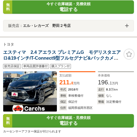
今すぐ在庫確認・見積依頼
無
電話する
料
販売店：
エル・レカーズ 野田２号店
トヨタ
エスティマ 2.4 アエラス プレミアムG モデリスタエア
ロ&19インチ/T-Connect9型フルセグナビ&バックカメラ/
両側電動スライド/セーフティセンスC/半革快適温熱シー
販売店保証
車両品質評価書付
購入プラン付
ト/電動テール/ナノイー/LEDヘッドライト
支払総額
本体価格
211.
196.
8
1
万円
万円
年式
2016
年
走行
8.3
万km
車検
車検整備付
修復
なし
保証
保証付
整備
法定整備付
住所
福岡県福岡市西区
今すぐ在庫確認・見積依頼
無
電話する
料
カーセンサーアフター保証が付けられます