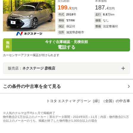
レコ ETC 禁煙車
支払総額
本体価格
199.
187.
9
4
万円
万円
年式
2018
年
走行
8.8
万km
車検
'27/06
修復
なし
保証
保証付
整備
法定整備付
住所
滋賀県彦根市
今すぐ在庫確認・見積依頼
無
電話する
料
カーセンサーアフター保証が付けられます
販売店：
ネクステージ 彦根店
この条件の中古車を全て見る
トヨタ エスティマ グリーン［緑］（全国）の中古車
※人気のクルマは平均1ヶ月で掲載終了
物件数合計1万台以上のメーカー｜算出データ期間：2024年9月～11月｜内容：物件数合計1万
台以上のメーカーのうち、掲載が終了した物件数が1,000台以上の場合