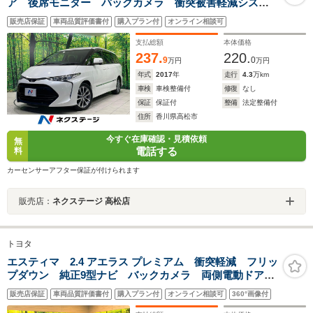
ア 後席モニター バックカメラ 衝突被害軽減システ
ム 禁煙車 クルコン ドラレコ LEDヘッド ETC
販売店保証
車両品質評価書付
購入プラン付
オンライン相談可
オートハイビーム Bluetooth フルセグ
支払総額
本体価格
237.
220.
9
0
万円
万円
年式
2017
年
走行
4.3
万km
車検
車検整備付
修復
なし
保証
保証付
整備
法定整備付
住所
香川県高松市
今すぐ在庫確認・見積依頼
無
電話する
料
カーセンサーアフター保証が付けられます
販売店：
ネクステージ 高松店
トヨタ
エスティマ 2.4 アエラス プレミアム 衝突軽減 フリッ
プダウン 純正9型ナビ バックカメラ 両側電動ドア
クリアランスソナー クルーズコントロール パワーシ
販売店保証
車両品質評価書付
購入プラン付
オンライン相談可
360°画像付
ート ハーフレザー LEDヘッド 純正18アルミ ドラ