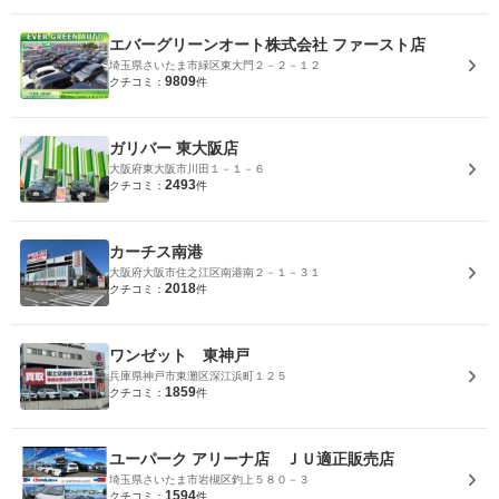
エバーグリーンオート株式会社 ファースト店
埼玉県さいたま市緑区東大門２－２－１２
9809
クチコミ：
件
ガリバー 東大阪店
大阪府東大阪市川田１－１－６
2493
クチコミ：
件
カーチス南港
大阪府大阪市住之江区南港南２－１－３１
2018
クチコミ：
件
ワンゼット 東神戸
兵庫県神戸市東灘区深江浜町１２５
1859
クチコミ：
件
ユーパーク アリーナ店 ＪＵ適正販売店
埼玉県さいたま市岩槻区釣上５８０－３
1594
クチコミ：
件