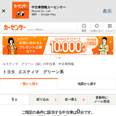
中古車情報カーセンサー
表示
Recruit Co., Ltd.
無料 － Google Play
履歴
お気に入り
メニュー
エスティマ・グリーン［緑］の中古車・中古車情報
トヨタ エスティマ グリーン系
一覧から探す
地図から探す
更新時に
0
絞り込み
並べ替え
台
メール受信
0
ご指定の条件に該当する中古車は
台です。