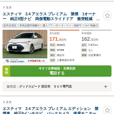
トヨタ
エスティマ 2.4 アエラス プレミアム 禁煙 1オーナ
ー 純正9型ナビ 両側電動スライドドア 衝突軽減 車
線逸脱 オートマチックハイビーム 電動パワーシー
販売店保証
車両品質評価書付
購入プラン付
オンライン相談可
360°画像付
ト クルーズコントロール ステアリングスイッチ
ETC スマートキー プッシュスタート
支払総額
本体価格
171.
162.
8
5
万円
万円
年式
2016
年
走行
7.5
万km
車検
'27/09
修復
なし
保証
保証付
整備
法定整備付
住所
三重県四日市市
今すぐ在庫確認・見積依頼
無
電話する
料
販売店：
グッドスピード 四日市 ＳＵＶ専門店
トヨタ
エスティマ 2.4 アエラス プレミアム エディション 禁
煙車 純正8インチナビ バックカメラ 後席モニター