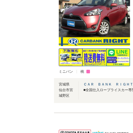
ミニバン
桃
宮城県
ＣＡＲ ＢＡＮＫ ＲＩＧＨ
仙台市宮
城野区