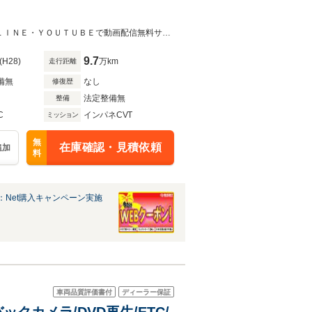
◆◆全車総額表示！税金、リサイクル込みの明瞭会計◆◆厳選の全国仕入れ！■ＬＩＮＥ・ＹＯＵＴＵＢＥで動画配信無料サービス■購入特典有■検索はロープライスカー
9.7
(H28)
万km
走行距離
備無
なし
修復歴
法定整備無
整備
C
インパネCVT
ミッション
無
在庫確認・見積依頼
追加
料
：Net購入キャンペーン実施
車両品質評価書付
ディーラー保証
ックカメラ/DVD再生/ETC/