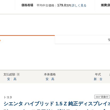
179.0
価格相場
燃費(
平均中古価格：
詳しく見る
万円
る
支払総額
本体価格
年式
安
高
安
高
新
古
360°
画像付
トヨタ
シエンタ ハイブリッド 1.5 Z 純正ディスプ