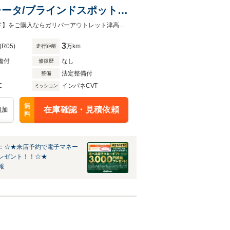
ュレータ/ブラインドスポットモ
/アダプティブハイビーム
【シエンタ ハイブリッド】が入庫致しました！三重県で【シエンタ ハイブリッド】をご購入ならガリバーアウトレット津高茶屋店で！！
3
(R05)
万km
走行距離
備付
なし
修復歴
法定整備付
整備
C
インパネCVT
ミッション
無
在庫確認・見積依頼
追加
料
：☆★来店予約で電子マネー
レゼント！！☆★
報