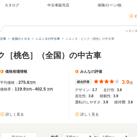
カタログ
中古車販売店
保険/ローン/他
シエン
古車
全国のトヨタ
シエンタの中古車
シエンタ・ピンク［桃色］の中古車
ンク［桃色］（全国）の中古車
価格相場情報
みんなの評価
3.9
275.6
総合評価
平均価格：
点
万円
119.9
402.5
価格帯：
万円～
万円
デザイン:
3.7
走行性:
3.6
居住性:
3.8
積載性:
3.9
運転のしやすさ:
3.9
維持費:
3.6
詳しく見る
詳しく見る