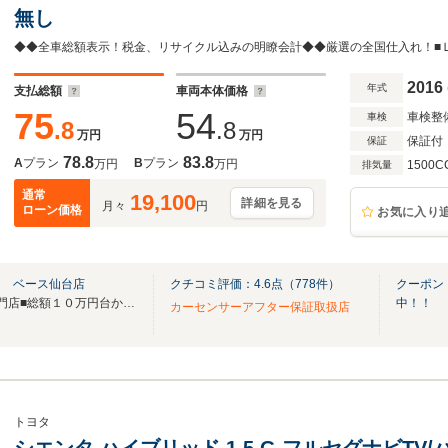
無し
2016
年式
支払総額
車両本体価格
75
54
車検整
車検
.8
.8
万円
万円
保証付
保証
78.8
83.8
A
プラン
B
プラン
万円
万円
1500C
排気量
通常
19,100
詳細を見る
月々
円
ローン価格
お気に入り
Ｔ ベース仙台店
クチコミ評価：
4.6
点（
778
件）
クーポン
■全国仕入ロープライスカー専門店■総額１０万円台から乗り出せます！全車総額表示！
中！！
カーセンサーアフター保証取扱店
トヨタ
シエンタ ハイブリッド 1.5 G フルセグナビTV/バ