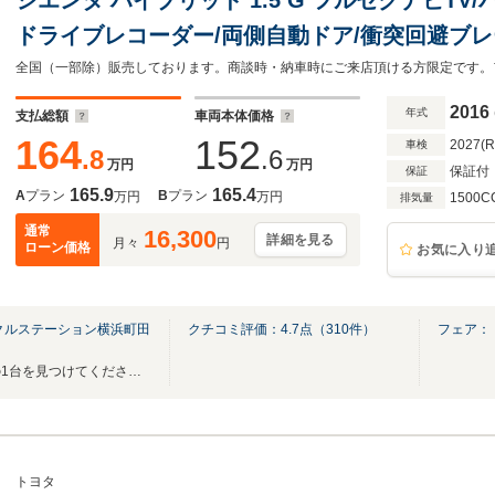
ドライブレコーダー/両側自動ドア/衝突回避ブレ
タロングラン保証
2016
年式
支払総額
車両本体価格
164
152
2027(
車検
.8
.6
万円
万円
保証付
保証
165.9
165.4
A
プラン
B
プラン
万円
万円
1500C
排気量
通常
16,300
詳細を見る
月々
円
ローン価格
お気に入り
クルステーション横浜町田
クチコミ評価：
4.7
点（
310
件）
フェア：
豊富な在庫車の中からあなたの1台を見つけてください♪ 広い敷地内で試乗も可能です♪
トヨタ