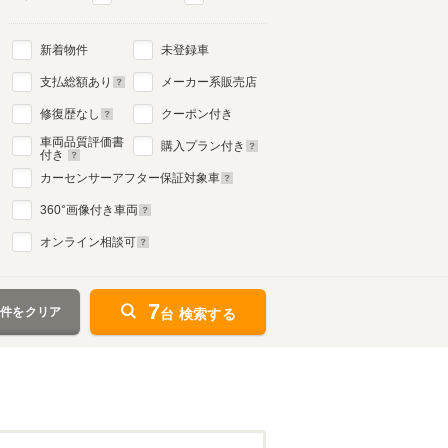
新着物件
未登録車
支払総額あり
メーカー系販売店
修復歴なし
クーポン付き
車両品質評価書
購入プラン付き
付き
カーセンサーアフター保証対象車
360
°画像付き車両
オンライン相談可
7
条件をクリア
台 検索する