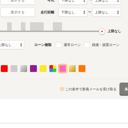
〜
年式
選択する
〜
走行距離
選択する
初代
月～2022年7月
2003年9月～2015年6月
ル
生産モデル
上限なし
ローン種類
通常ローン
残価・据置ローン
この条件で新着メールを受け取る