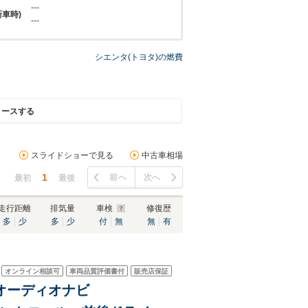
---
新車時)
---
シエンタ(トヨタ)の燃費
リースする
スライドショーで見る
中古車相場
1
前へ
次へ
最初
最後
走行距離
排気量
車検
修復歴
多
少
多
少
付
無
無
有
オンライン相談可
車両品質評価書付
販売店保証
レイオーディオナビ