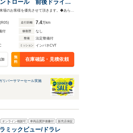
ズコントロール 前後ドライブ
イドドア 前後コーナーセン
◆当店以外で購入される場合は陸送費用等、別途費用が発生します。◆販売はご来場のお客様を優先させて頂きます。◆あらかじめご確認下さい※販売は一般のお客様に限ります。
7.4
(R05)
万km
走行距離
備付
なし
修復歴
法定整備付
整備
C
インパネCVT
ミッション
無
在庫確認・見積依頼
追加
料
ガリバーサマーセール実施
オンライン相談可
車両品質評価書付
販売店保証
パノラミックビュー/ドラレ