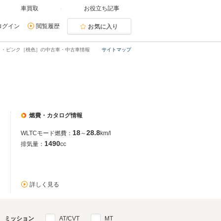
車買取
お役立ち記事
ログイン
閲覧履歴
お気に入り
タ・ピンク［桃色］の中古車・中古車情報
サイトマップ
燃費・カタログ情報
18
28.8
WLTCモード燃費：
～
km/l
1490
排気量：
cc
詳しく見る
ミッション
AT/CVT
MT