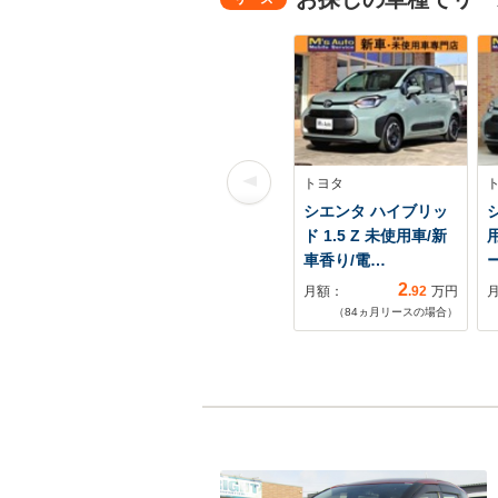
トヨタ
シエンタ ハイブリッ
シ
ド 1.5 Z 未使用車/新
車香り/電…
2
月額：
.92
万円
（
84
ヵ月リースの場合）