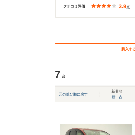
3.9
クチコミ評価
点
購入す
7
台
新着順
元の並び順に戻す
新
古