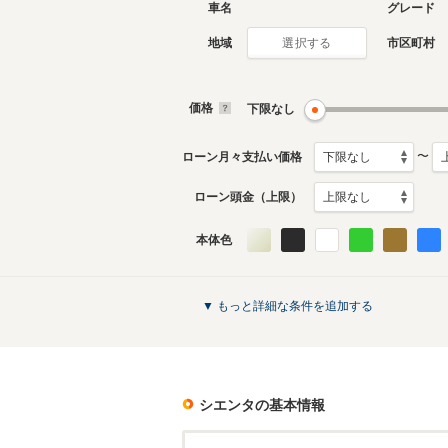
車名
グレード
地域
市区町村
選択する
現行
2代目
2022年8月～生産中
2015年7
生産モデ
価格
下限なし
シエンタのカタログを見る
〜
ローン月々支払い価格
ローン頭金（上限）
本体色
▼ もっと詳細な条件を追加する
シエンタ
の基本情報