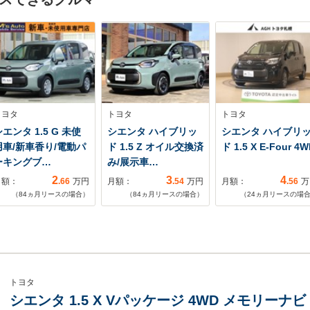
トヨタ
トヨタ
トヨタ
エンタ 1.5 G 未使
シエンタ ハイブリッ
シエンタ ハイブリ
用車/新車香り/電動パ
ド 1.5 Z オイル交換済
ド 1.5 X E-Four 4W
ーキングブ…
み/展示車…
2
3
4
月額：
.66
万円
月額：
.54
万円
月額：
.56
万
（
84
ヵ月リースの場合）
（
84
ヵ月リースの場合）
（
24
ヵ月リースの場
トヨタ
シエンタ 1.5 X Vパッケージ 4WD メモリーナビ