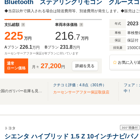
Bluetooth ステアリングリモコン クルー
レコーダー ビルトインETC 両側パワースラ
サー ISOFIX
2023
年式
支払総額
車両本体価格
225
216
車検整
車検
.7
万円
万円
保証付
保証
226.1
231.8
A
プラン
B
プラン
万円
万円
1500C
排気量
カーセンサーアフター保証がBプランに付いています
お気に入り
通常
27,200
詳細を見る
月々
円
ローン価格
クチコミ評価：
4.8
点（
301
件）
フェア：
無料電話は24時間ご案内！！全国のガリバー在庫も見たい方は一括照会が可能です！
中！
カーセンサーアフター保証取扱店
360°
画像付
トヨタ
シエンタ ハイブリッド 1.5 Z 10インチナビ/