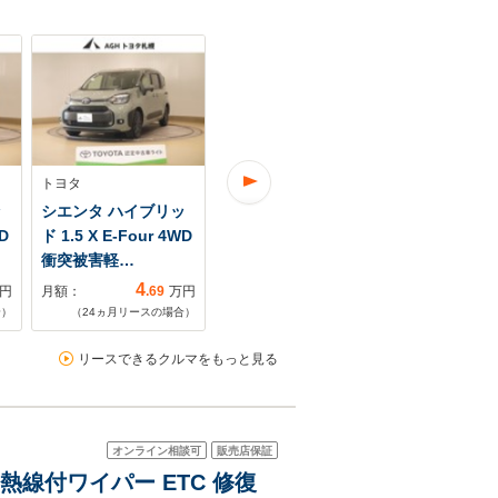
トヨタ
トヨタ
トヨタ
ッ
シエンタ ハイブリッ
シエンタ ハイブリッ
シエンタ 1.5
D
ド 1.5 X E-Four 4WD
ド 1.5 G E-Four 4WD
ス可
衝突被害軽…
衝突被害軽…
4
5
円
月額：
.69
万円
月額：
.02
万円
月額：
合）
（
24
ヵ月リースの場合）
（
24
ヵ月リースの場合）
（
48
ヵ月リ
リースできるクルマをもっと見る
オンライン相談可
販売店保証
 熱線付ワイパー ETC 修復