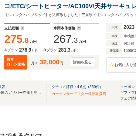
コ/ETC/シートヒーター/AC100V/天井サーキ
ニター/衝突被害軽減/レーダークルコン/PKSB
2023
年式
支払総額
車両本体価格
275
267
車検整
車検
.8
.3
万円
万円
保証付
保証
276.9
281.3
A
プラン
B
プラン
万円
万円
1500C
排気量
通常
32,000
詳細を見る
月々
円
ローン価格
お気に入り
屋店
クチコミ評価：
4.6
点（
350
件）
クーポン
無料電話は24時間ご案内！！全国のガリバー在庫も見たい方は一括照会が可能です！
ギフトプ
カーセンサーアフター保証取扱店
フェア情
スできるクルマ