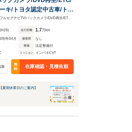
ーキ/トヨタ認定中古車/トヨ
全国（一部除）販売しております。商談時・納車時にご来店頂ける方限定です。フルセグナビTV/バックカメラ/DVD再生/ETC/ドライブレコーダー/両側自動ドア/衝突回避ブレーキ/トヨタ認定
1.7
(H28)
万km
走行距離
R09)年04月
なし
修復歴
法定整備付
整備
C
インパネCVT
ミッション
無
在庫確認・見積依頼
追加
料
【夏期休業日のご案内】