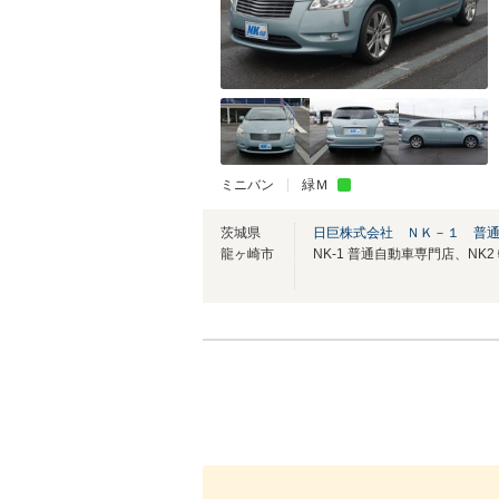
ミニバン
緑Ｍ
茨城県
日巨株式会社 ＮＫ－１ 普
龍ヶ崎市