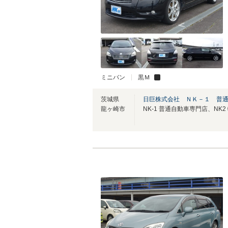
ミニバン
黒Ｍ
茨城県
日巨株式会社 ＮＫ－１ 普
龍ヶ崎市