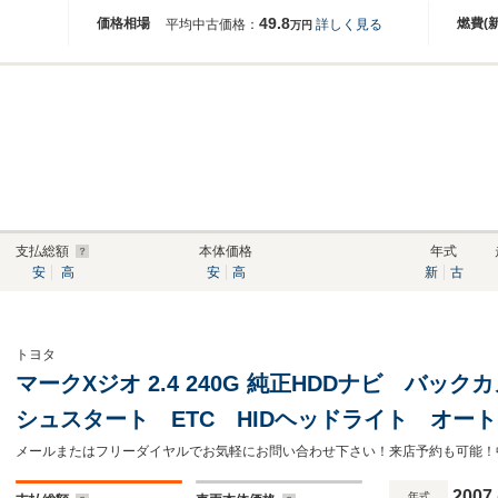
49.8
価格相場
燃費(
平均中古価格：
詳しく見る
万円
支払総額
本体価格
年式
安
高
安
高
新
古
トヨタ
マークXジオ 2.4 240G 純正HDDナビ バ
シュスタート ETC HIDヘッドライト オー
ワーシート 社外アルミ
2007
年式