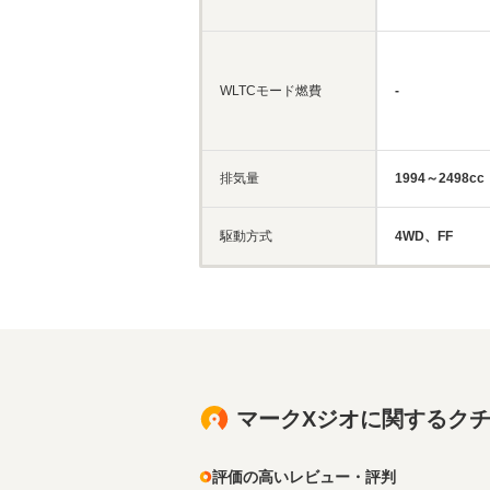
WLTCモード燃費
-
排気量
1994～2498cc
駆動方式
4WD、FF
マークXジオに関するク
評価の高いレビュー・評判