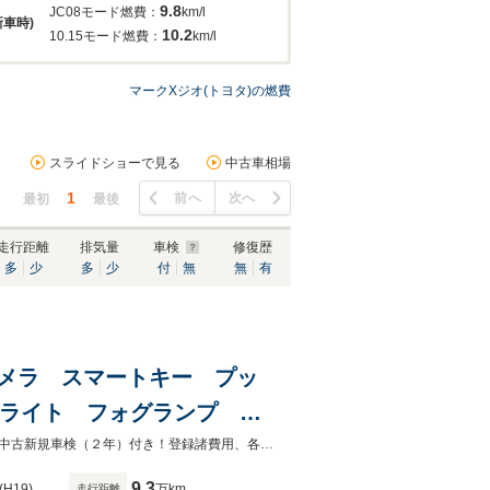
9.8
JC08モード燃費：
km/l
新車時)
10.2
10.15モード燃費：
km/l
マークXジオ(トヨタ)の燃費
スライドショーで見る
中古車相場
1
前へ
次へ
最初
最後
走行距離
排気量
車検
修復歴
多
少
多
少
付
無
無
有
ックカメラ スマートキー プッ
トライト フォグランプ パ
メールまたはフリーダイヤルでお気軽にお問い合わせ下さい！来店予約も可能！中古新規車検（２年）付き！登録諸費用、各税金、すべて総額に含みます（関東のみ）納車費用は別途必要です
9.3
(H19)
万km
走行距離