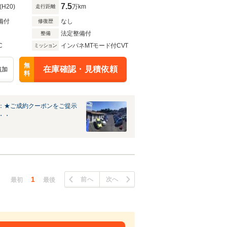
7.5
(H20)
万km
走行距離
備付
なし
修復歴
法定整備付
整備
C
インパネMTモード付CVT
ミッション
無
在庫確認・見積依頼
追加
料
：★ご成約クーポンをご提示
・・
1
前へ
次へ
最初
最後