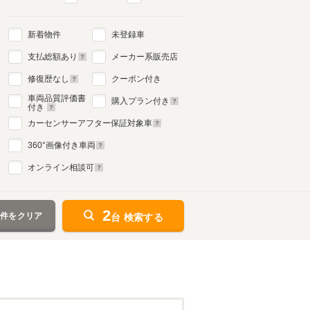
新着物件
未登録車
支払総額あり
メーカー系販売店
修復歴なし
クーポン付き
車両品質評価書
購入プラン付き
付き
カーセンサーアフター保証対象車
360
°画像付き車両
オンライン相談可
2
条件をクリア
台 検索する