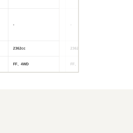
-
-
-
2362cc
2362～3456cc
17
FF、4WD
FF、4WD
FF