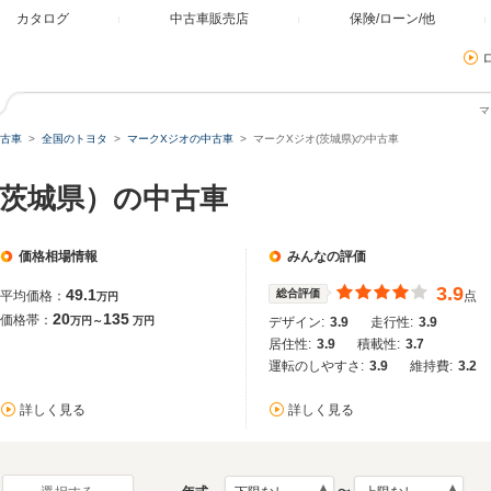
カタログ
中古車販売店
保険/ローン/他
マ
古車
全国のトヨタ
マークXジオの中古車
マークXジオ(茨城県)の中古車
（茨城県）の中古車
価格相場情報
みんなの評価
3.9
49.1
総合評価
平均価格：
点
万円
20
135
価格帯：
万円～
万円
デザイン:
3.9
走行性:
3.9
居住性:
3.9
積載性:
3.7
運転のしやすさ:
3.9
維持費:
3.2
詳しく見る
詳しく見る