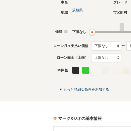
車名
グレード
茨城県
地域
市区町村
価格
下限なし
〜
ローン月々支払い価格
ローン頭金（上限）
本体色
▼ もっと詳細な条件を追加する
マークXジオ
の基本情報