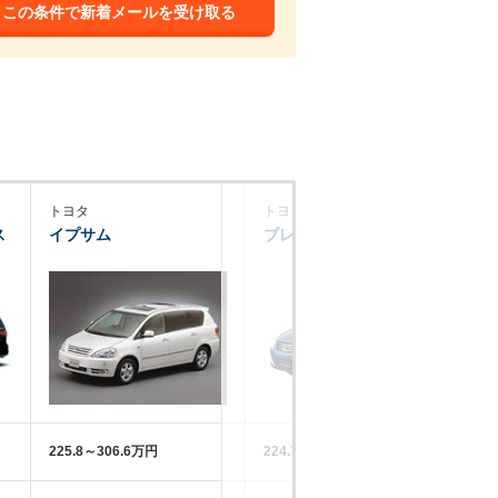
この条件で新着メールを受け取る
トヨタ
トヨタ
ト
ス
イプサム
ブレイド
ヴ
225.8～306.6万円
224.7～342.3万円
17