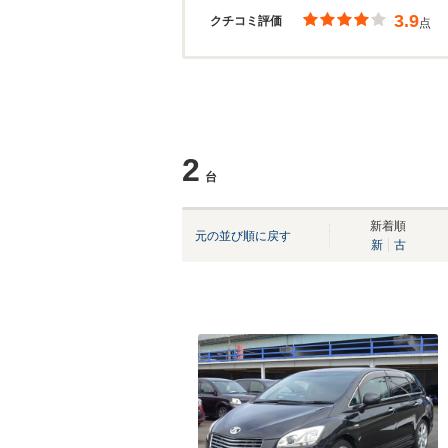
3.9
クチコミ評価
点
2
台
新着順
元の並び順に戻す
新
古