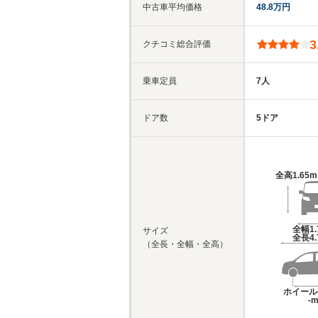
中古車平均価格
48.8万円
3
クチコミ総合評価
乗車定員
7人
ドア数
5ドア
全高
1.65
全幅
1
サイズ
全長
4
（全長・全幅・全高）
ホイール
-