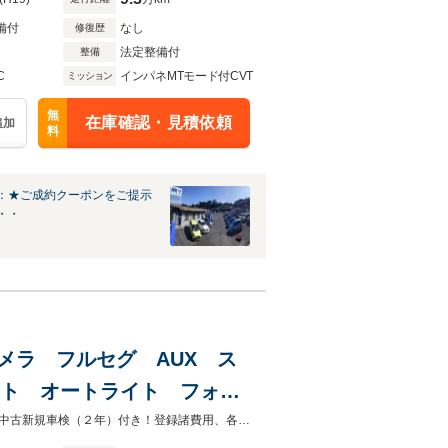
備付
なし
修復歴
法定整備付
整備
C
インパネMTモード付CVT
ミッション
無
在庫確認・見積依頼
追加
料
：★ご成約クーポンをご提示
・・
クカメラ フルセグ AUX ス
イト オートライト フォグ
シート
遠方の方やお忙しいお客様へネット商談可能です！！ご連絡お持ちしています！中古新規車検（２年）付き！登録諸費用、各税金、すべて総額に含みます（関東のみ）納車費用は別途必要です