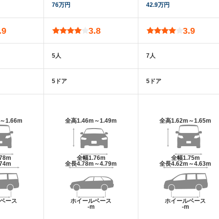
76万円
42.9万円
.9
3.8
3.9
5人
7人
5ドア
5ドア
m～1.66m
全高
1.46m～1.49m
全高
1.62m～1.65m
.78m
全幅
1.76m
全幅
1.75m
.74m
全長
4.78m～4.79m
全長
4.62m～4.63m
ベース
ホイールベース
ホイールベース
m
-m
-m