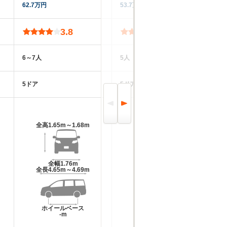
62.7万円
53.7万円
13
3.8
3.8
6～7人
5人
5
5ドア
5ドア
5
全高
1.65m～1.68m
全高
1.51m～1.53m
全幅
1.76m
全幅
1.76m
全長
4.65m～4.69m
全長
4.26m
ホイールベース
ホイールベース
-m
-m