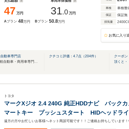
支払総額
車両本体価格
47
31
車検整
車検
.0
万円
万円
保証無
保証
48
50.8
A
プラン
B
プラン
万円
万円
2400C
排気量
お気に入り
通自動車専門店
クチコミ評価：
4.7
点（
204
件）
クーポン
NK-1 普通自動車専門店、NK2 軽自動車・商用車専門店にて総在庫車両約300台展示中！
頂くと・
トヨタ
マークXジオ 2.4 240G 純正HDDナビ バッ
マートキー プッシュスタート HIDヘッドラ
ランプ ETC リアコーナーセンサー パワー