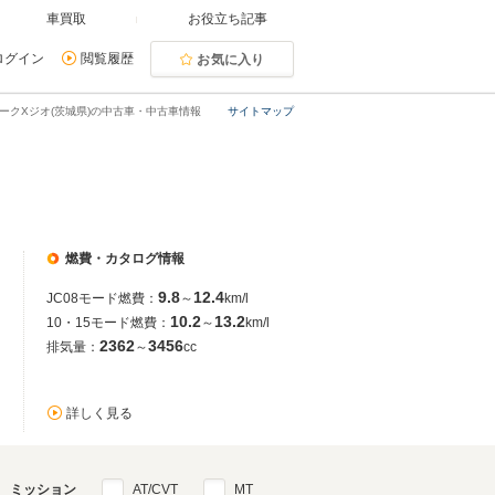
車買取
お役立ち記事
ログイン
閲覧履歴
お気に入り
ークXジオ(茨城県)の中古車・中古車情報
サイトマップ
燃費・カタログ情報
9.8
12.4
JC08モード燃費：
～
km/l
10.2
13.2
10・15モード燃費：
～
km/l
2362
3456
排気量：
～
cc
詳しく見る
ミッション
AT/CVT
MT