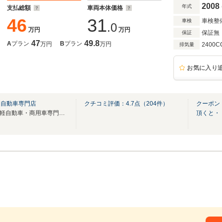
2008
年式
支払総額
車両本体価格
46
31
車検整
車検
.0
万円
万円
保証無
保証
47
49.8
A
プラン
B
プラン
万円
万円
2400C
排気量
お気に入り
通自動車専門店
クチコミ評価：
4.7
点（
204
件）
クーポン
NK-1 普通自動車専門店、NK2 軽自動車・商用車専門店にて総在庫車両約300台展示中！
頂くと・