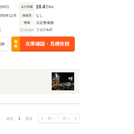
10.4
(H02)
万km
走行距離
R08)年12月
なし
修復歴
法定整備無
整備
C
フロア4AT
ミッション
無
在庫確認・見積依頼
追加
料
1
前へ
次へ
最初
最後