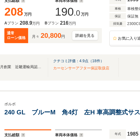
支払総額
車両本体価格
208
190
車検整
車検
.0
万円
万円
保証無
保証
208.9
216
A
プラン
B
プラン
万円
万円
2300C
排気量
通常
20,800
詳細を見る
月々
円
ローン価格
お気に入り
クチコミ評価：
4.9
点（
18
件）
欧州車の専門店として2004年7月創業 近畿運輸局認証整備工場を併設
カーセンサーアフター保証取扱店
ボルボ
240 GL ブルーM 角4灯 左H 車高調整式サ
1985
年式
支払総額
車両本体価格