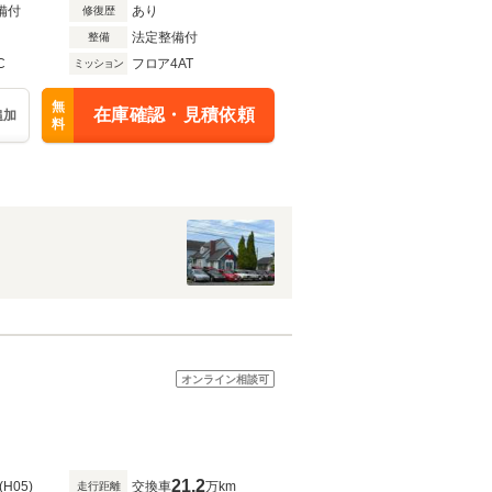
備付
あり
修復歴
法定整備付
整備
C
フロア4AT
ミッション
無
在庫確認・見積依頼
追加
料
オンライン相談可
21.2
(H05)
交換車
万km
走行距離