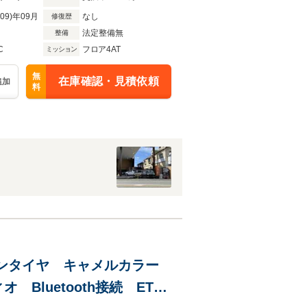
R09)年09月
なし
修復歴
法定整備無
整備
C
フロア4AT
ミッション
無
在庫確認・見積依頼
追加
料
ボンタイヤ キャメルカラー
luetooth接続 ETC