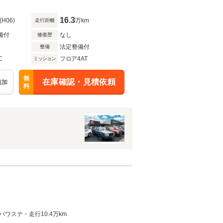
16.3
(H06)
万km
走行距離
備付
なし
修復歴
法定整備付
整備
C
フロア4AT
ミッション
無
在庫確認・見積依頼
追加
料
ステ・走行10.4万km