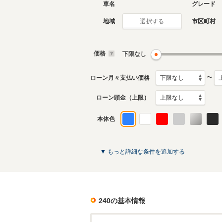
車名
グレード
地域
市区町村
選択する
価格
下限なし
〜
ローン月々支払い価格
ローン頭金（上限）
本体色
▼ もっと詳細な条件を追加する
240
の基本情報