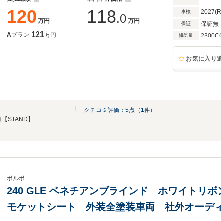
120
118
2027(
車検
.0
万円
万円
保証無
保証
121
A
プラン
万円
2300C
排気量
お気に入り
クチコミ評価：
5
点（
1
件）
【STAND】
ボルボ
240 GLE ベネチアンブラインド ホワイトリ
モケットシート 外装全塗装車両 社外オーディオ B