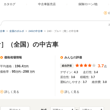
カタログ
中古車販売店
保険/ローン/他
古車
全国のボルボ
240の中古車
240・ブルー［青］の中古車
［青］（全国）の中古車
価格相場情報
みんなの評価
3.7
196.4
総合評価
平均価格：
点
万円
95
298
価格帯：
万円～
万円
デザイン:
4.3
走行性:
3.4
居住性:
3.6
積載性:
3.7
運転のしやすさ:
3.7
維持費:
3.0
詳しく見る
詳しく見る