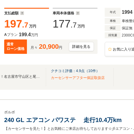
車載器 カーセンサー認定済
1994
年式
支払総額
車両本体価格
197
177
車検整
車検
.7
.7
万円
万円
保証無
保証
199.4
A
プラン
万円
2300C
排気量
通常
20,900
詳細を見る
月々
円
ローン価格
お気に入り
クチコミ評価：
4.9
点（
10
件）
【ヤスジドウシャ 本店】です！名古屋市守山区と尾張旭市の境に店舗がございます。
カーセンサーアフター保証取扱店
ボルボ
240 GL エアコン パワステ 走行10.4万km
【カーセンサーを見た！】とお気軽にご来店お待ちしております☆彡エアコン・パワ