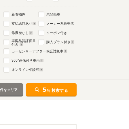
新着物件
未登録車
支払総額あり
メーカー系販売店
修復歴なし
クーポン付き
車両品質評価書
購入プラン付き
付き
カーセンサーアフター保証対象車
360
°画像付き車両
オンライン相談可
5
条件をクリア
台 検索する