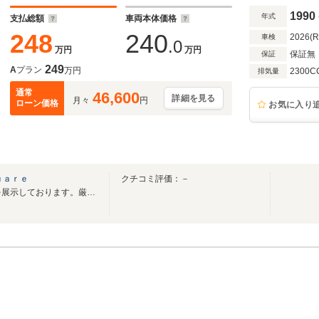
1990
年式
支払総額
車両本体価格
248
240
2026(
車検
.0
万円
万円
保証無
保証
249
A
プラン
万円
2300C
排気量
通常
46,600
詳細を見る
月々
円
ローン価格
お気に入り
ｕａｒｅ
クチコミ評価：－
本店＆Black Squareにて在庫を展示しております。厳選中古車展示中！！