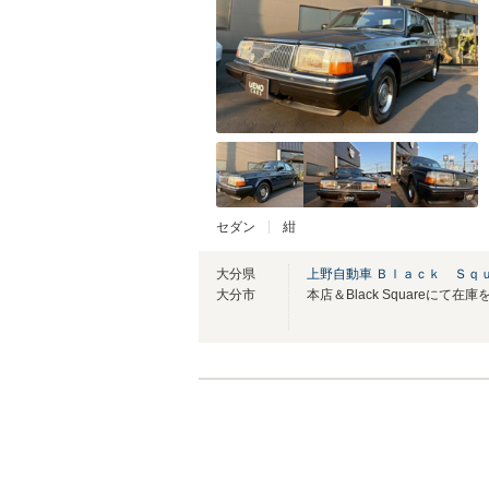
セダン
紺
大分県
上野自動車 Ｂｌａｃｋ Ｓｑ
大分市