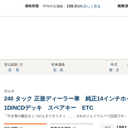
198.0
価格相場
燃費(
平均中古価格：
詳しく見る
万円
支払総額
本体価格
年式
安
高
安
高
新
古
ボルボ
240 タック 正規ディーラー車 純正14インチ
1DINCDデッキ スペアキー ETC
1993
年式