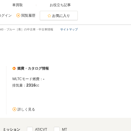
車買取
お役立ち記事
ログイン
閲覧履歴
お気に入り
240・ブルー［青］の中古車・中古車情報
サイトマップ
燃費・カタログ情報
-
WLTCモード燃費：
2316
排気量：
cc
詳しく見る
ミッション
AT/CVT
MT