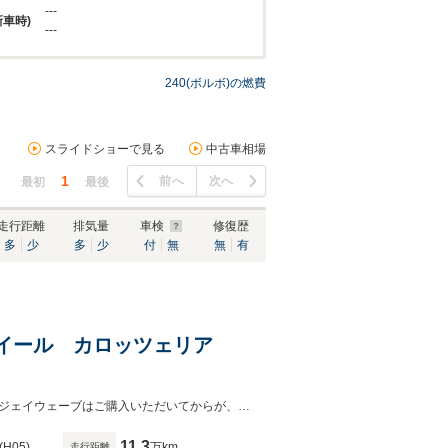
---
新車時)
---
240(ボルボ)の燃費
スライドショーで見る
中古車相場
1
前へ
次へ
最初
最後
走行距離
排気量
車検
修復歴
多
少
多
少
付
無
無
有
ホイール カロッツェリア
『中古車の概念をくつがえすクオリティ．．．それがジェイウェーブ品質です』ジェイウェーブはご購入いただいてからが、お客様とのお付き合いの始まりと考えています。
11.3
(H05)
万km
走行距離