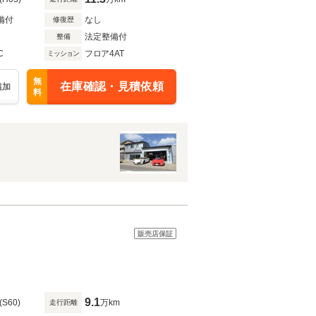
備付
なし
修復歴
法定整備付
整備
C
フロア4AT
ミッション
無
在庫確認・見積依頼
追加
料
販売店保証
ス
9.1
(S60)
万km
走行距離