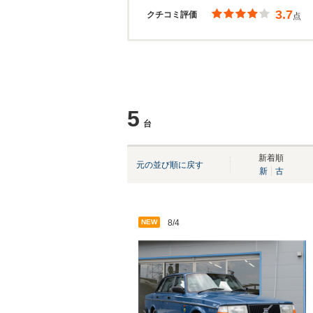
3.7
クチコミ評価
点
5
台
新着順
元の並び順に戻す
新
古
NEW
8/4