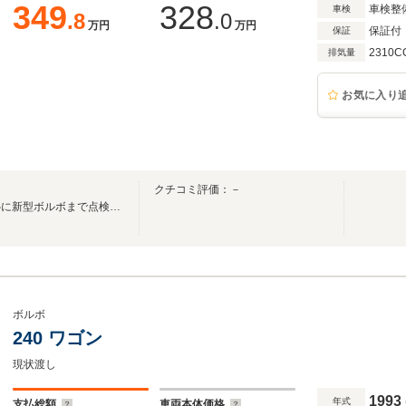
349
328
車検整
車検
.8
.0
万円
万円
保証付
保証
2310C
排気量
お気に入り
クチコミ評価：－
☆ボルボ専門店☆２４０を中心に新型ボルボまで点検整備保証付車をお届けいたします☆
ボルボ
240 ワゴン
現状渡し
1993
年式
支払総額
車両本体価格