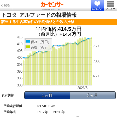
戻る
お気に入り
メニュー
トヨタ
アルファードの相場情報
該当する中古車物件の平均価格と台数の推移
平均価格:
414.5万円
（前月比）
+14.4万円
415
価格（万円）
410
7500
台数（台）
405
400
7000
395
390
6500
385
380
2026/8
1ヵ月
3ヵ月
表示切替
49740.3km
平均走行距離
Ｒ02年 （2020年）
平均年式