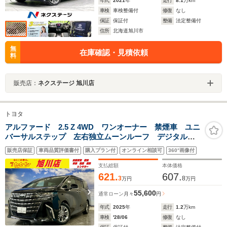
年式
2021
年
走行
8.1
万km
車検
車検整備付
修復
なし
保証
保証付
整備
法定整備付
住所
北海道旭川市
無
在庫確認・見積依頼
料
販売店：
ネクステージ 旭川店
トヨタ
アルファード 2.5 Z 4WD ワンオーナー 禁煙車 ユニ
バーサルステップ 左右独立ムーンルーフ デジタルイ
ンナーミラー メモリーナビ 全周囲カメラ 革シー
販売店保証
車両品質評価書付
購入プラン付
オンライン相談可
360°画像付
ト アダプティブクルーズコントロール ETC2.0 夏冬
タイヤ付
支払総額
本体価格
621.
607.
3
8
万円
万円
55,600
通常ローン
月々
円
年式
2025
年
走行
1.2
万km
車検
'28/06
修復
なし