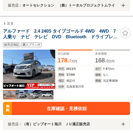
販売店：
オートセレクション （株）トータルプロジェクトムライ
トヨタ
アルファード 2.4 240S タイプゴールド 4WD 4WD 7
人乗り ナビ テレビ DVD Bluetooth ドライブレコ
ーダー ETC パワーバックドア 両側電動スライドド
販売店保証
購入プラン付
ア LEDフォグランプ バックカメラ 100V電源 エン
ジンスターター スマートキー クルコン
支払総額
本体価格
178.
168.
7
0
万円
万円
年式
2013
年
走行
7.9
万km
車検
'27/09
修復
なし
保証
保証付
整備
法定整備無
住所
北海道旭川市
無
在庫確認・見積依頼
料
販売店：
（有）ビップオート旭川 ＪＵ適正販売店