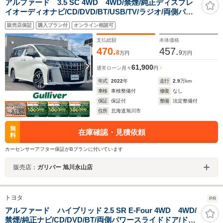
アルファード 3.5 SC 4WD 4WD/禁煙/純正ディスプレ
イオーディオナビ/CD/DVD/BT/USB/TV/ラジオ/両側パワ
ースライドドア/電動リアゲート/ドライブレコーダー/デジ
販売店保証
購入プラン付
オンライン相談可
タルインナーミラー/JBL
支払総額
本体価格
470.
457.
8
9
万円
万円
61,900
通常ローン
月々
円
年式
2022
年
走行
2.9
万km
車検
車検整備付
修復
なし
保証
保証付
整備
法定整備付
住所
北海道旭川市
無
在庫確認・見積依頼
料
カーセンサーアフター保証がBプランに付いています
販売店：
ガリバー 旭川永山店
トヨタ
PR
アルファード ハイブリッド 2.5 SR E-Four 4WD 4WD/
禁煙/純正ナビ/CD/DVD/BT/両側パワースライドドア/ドラ