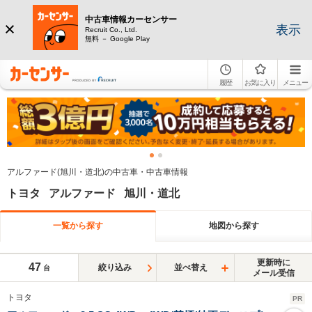
中古車情報カーセンサー
表示
Recruit Co., Ltd.
無料 － Google Play
履歴
お気に入り
メニュー
アルファード(旭川・道北)の中古車・中古車情報
トヨタ アルファード 旭川・道北
一覧から探す
地図から探す
更新時に
47
絞り込み
並べ替え
台
メール受信
トヨタ
PR