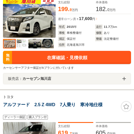
支払総額
本体価格
199.
182.
9
0
万円
万円
17,600
通常ローン
月々
円
年式
2015
年
走行
11.7
万km
車検
車検整備付
修復
あり
保証
保証付
整備
法定整備付
住所
北海道旭川市
無
在庫確認・見積依頼
料
カーセンサーアフター保証がAプランに付いています
販売店：
カーセブン旭川店
トヨタ
アルファード 2.5 Z 4WD 7人乗り 寒冷地仕様
ディーラー保証
購入プラン付
支払総額
本体価格
619.
605.
7
0
万円
万円