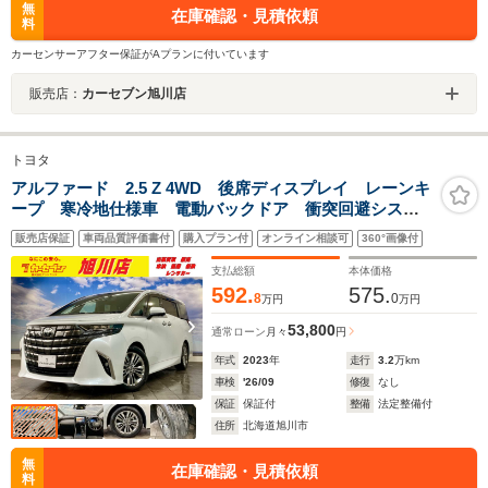
無
在庫確認・見積依頼
料
カーセンサーアフター保証がAプランに付いています
販売店：
カーセブン旭川店
トヨタ
アルファード 2.5 Z 4WD 後席ディスプレイ レーンキ
ープ 寒冷地仕様車 電動バックドア 衝突回避システ
ム Bluetooth キーレス Bカメラ ナビ&TV 両側自
販売店保証
車両品質評価書付
購入プラン付
オンライン相談可
360°画像付
動ドア ミュージックプレイヤー接続可 電動シート 1
オーナー車
支払総額
本体価格
592.
575.
8
0
万円
万円
53,800
通常ローン
月々
円
年式
2023
年
走行
3.2
万km
車検
'26/09
修復
なし
保証
保証付
整備
法定整備付
住所
北海道旭川市
無
在庫確認・見積依頼
料