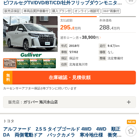
ビ/フルセグTV/DVD/BT/CD/社外フリップダウンモニター/
バックカメラ/衝突軽減ブレーキ/レーダークルーズコント
販売店保証
車両品質評価書付
購入プラン付
オンライン相談可
360°画像付
ロール/レーンキープアシスト/エンジンスターター
支払総額
本体価格
295.
288.
8
4
万円
万円
38,900
通常ローン
月々
円
年式
2018
年
走行
9.6
万km
車検
'27/02
修復
なし
保証
保証付
整備
法定整備付
住所
北海道旭川市
無
在庫確認・見積依頼
料
カーセンサーアフター保証がBプランに付いています
販売店：
ガリバー 旭川永山店
トヨタ
NEW
アルファード 2.5 S タイプゴールド 4WD 4WD 順正
DA 両側電動ドア バックカメラ 寒冷地仕様 衝突軽