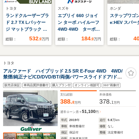
トヨタ
スズキ
ホンダ
ランドクルーザープラ
エブリイ 660 ジョイ
ステップワゴン 
ド 2.7 TX Lパッケー
ン ターボ ハイルーフ
e:HEV スパー
ジ マットブラック エ
4WD 4WD ターボ
ディション 4WD 純正
ディスプレイオーディ
532
184
4
総額：
.9
万円
総額：
.9
万円
総額：
ナビ 4WD トヨタ
オ バックカメラ 衝
セーフティーセンス
突被害軽減ブレーキ
シートベンチレーショ
禁煙車 クリアランス
トヨタ
ン ブラインドスポッ
ソナー 車線逸脱警
トモニター サンルー
報 シートヒーター
アルファード ハイブリッド 2.5 SR E-Four 4WD 4WD/
禁煙/純正ナビ/CD/DVD/BT/両側パワースライドドア/ドラ
フ 全周囲カメラ パ
スマートキー LEDヘ
イブレコーダー/前席パワーシート/運転席メモリ付きパワ
ワーシート レーダー
ッドライト アイドリ
販売店保証
車両品質評価書付
購入プラン付
オンライン相談可
360°画像付
ーシート/前席シートヒーター/前席シートベンチレーショ
クルーズ コーナーセ
ングストップ
ン
支払総額
本体価格
ンサー ドラレコ
388.
378.
8
1
万円
万円
51,100
通常ローン
月々
円
年式
2019
年
走行
5.8
万km
車検
車検整備付
修復
なし
保証
保証付
整備
法定整備付
住所
北海道旭川市