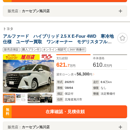
販売店：
カーセブン旭川店
トヨタ
アルファード ハイブリッド 2.5 X E-Four 4WD 寒冷地
仕様 ユーザー買取 ワンオーナー モデリスタフルエ
アロ ユニバーサルステップ 禁煙車両 評価点5点 外
販売店保証
購入プラン付
オンライン相談可
360°画像付
装A内装A
支払総額
本体価格
621.
610.
7
0
万円
万円
56,300
通常ローン
月々
円
年式
2025
年
走行
0.6
万km
車検
'28/04
修復
なし
保証
保証付
整備
法定整備付
住所
北海道旭川市
無
在庫確認・見積依頼
料
販売店：
カーセブン旭川店