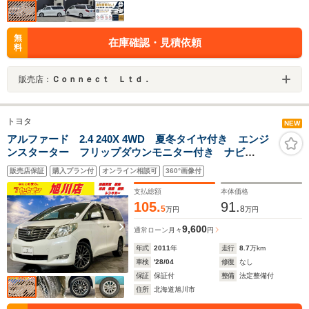
無
在庫確認・見積依頼
料
販売店：
Ｃｏｎｎｅｃｔ Ｌｔｄ．
トヨタ
NEW
アルファード 2.4 240X 4WD 夏冬タイヤ付き エンジ
ンスターター フリップダウンモニター付き ナビ
TV ABS 寒冷地仕様 DVD再生 バックカメラ ミ
販売店保証
購入プラン付
オンライン相談可
360°画像付
ュージックプレイヤー接続可 電動格納ミラー スマー
トキー オートライト
支払総額
本体価格
105.
91.
5
8
万円
万円
9,600
通常ローン
月々
円
年式
2011
年
走行
8.7
万km
車検
'28/04
修復
なし
保証
保証付
整備
法定整備付
住所
北海道旭川市