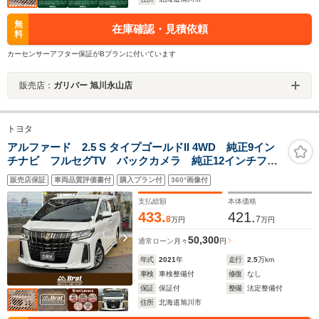
無
在庫確認・見積依頼
料
カーセンサーアフター保証がBプランに付いています
販売店：
ガリバー 旭川永山店
トヨタ
アルファード 2.5 S タイプゴールドII 4WD 純正9イン
チナビ フルセグTV バックカメラ 純正12インチフリ
ップダウンモニター CDDVDデッキ モデリスタエア
販売店保証
車両品質評価書付
購入プラン付
360°画像付
ロ シーケンシャルウィンカー ダウンサス クリアラ
ンスソナー 両側パワースライドドア
支払総額
本体価格
433.
421.
8
7
万円
万円
50,300
通常ローン
月々
円
年式
2021
年
走行
2.5
万km
車検
車検整備付
修復
なし
保証
保証付
整備
法定整備付
住所
北海道旭川市