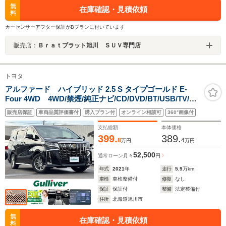
無
在庫確認・見積依頼
料
カーセンサーアフター保証がBプランに付いています
販売店：
Ｂｒａｔブラット旭川 ＳＵＶ専門店
トヨタ
アルファード ハイブリッド 2.5 S タイプゴールド E-
Four 4WD 4WD/禁煙/純正ナビ/CD/DVD/BT/USB/TV/フ
リップダウンモニター/両側パワースライドドア/電動リア
販売店保証
車両品質評価書付
購入プラン付
オンライン相談可
360°画像付
ゲート/ドライブレコーダー/AC100V電源/デジタルインナ
ーミラー
支払総額
本体価格
399.
389.
8
4
万円
万円
52,500
通常ローン
月々
円
年式
2021
年
走行
5.9
万km
車検
車検整備付
修復
なし
保証
保証付
整備
法定整備付
住所
北海道旭川市
無
在庫確認・見積依頼
料