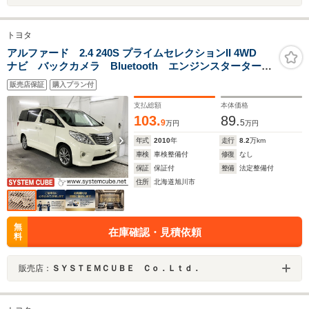
トヨタ
アルファード 2.4 240S プライムセレクションII 4WD
ナビ バックカメラ Bluetooth エンジンスターター
パワースライドドア パワーバックドア
販売店保証
購入プラン付
支払総額
本体価格
103.
89.
9
5
万円
万円
年式
2010
年
走行
8.2
万km
車検
車検整備付
修復
なし
保証
保証付
整備
法定整備付
住所
北海道旭川市
無
在庫確認・見積依頼
料
販売店：
ＳＹＳＴＥＭＣＵＢＥ Ｃｏ．Ｌｔｄ．