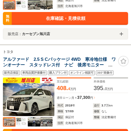
保証
保証付
整備
法定整備付
住所
北海道旭川市
無
在庫確認・見積依頼
料
販売店：
カーセブン旭川店
トヨタ
アルファード 2.5 S Cパッケージ 4WD 寒冷地仕様 ワ
ンオーナー スタッドレス付 ナビ 後席モニター 社
外アルミホイール ETC
販売店保証
車両品質評価書付
購入プラン付
オンライン相談可
360°画像付
支払総額
本体価格
408.
395.
4
0
万円
万円
37,300
通常ローン
月々
円
年式
2018
年
走行
3.7
万km
車検
'27/09
修復
なし
保証
保証付
整備
法定整備付
住所
北海道旭川市