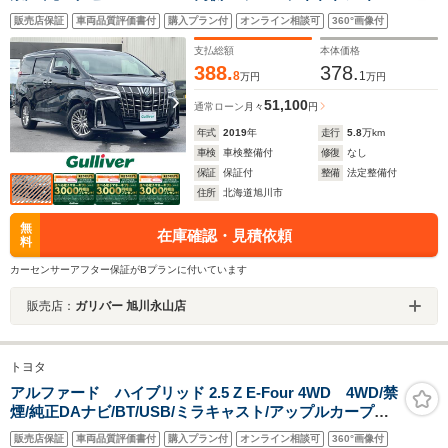
イブレコーダー/前席パワーシート/運転席メモリ付きパワ
販売店保証
車両品質評価書付
購入プラン付
オンライン相談可
360°画像付
ーシート/前席シートヒーター/前席シートベンチレーショ
ン
支払総額
本体価格
388.
378.
8
1
万円
万円
51,100
通常ローン
月々
円
年式
2019
年
走行
5.8
万km
車検
車検整備付
修復
なし
保証
保証付
整備
法定整備付
住所
北海道旭川市
無
在庫確認・見積依頼
料
カーセンサーアフター保証がBプランに付いています
販売店：
ガリバー 旭川永山店
トヨタ
アルファード ハイブリッド 2.5 Z E-Four 4WD 4WD/禁
煙/純正DAナビ/BT/USB/ミラキャスト/アップルカープレ
イ/アンドロイドオート/電動リアゲート/両側パワースライ
販売店保証
車両品質評価書付
購入プラン付
オンライン相談可
360°画像付