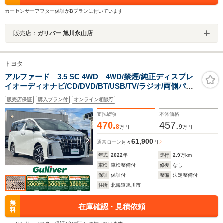
カーセンサーアフター保証がBプランに付いています
販売店：
ガリバー 旭川永山店
トヨタ
アルファード 3.5 SC 4WD 4WD/禁煙/純正ディスプレ
イオーディオナビ/CD/DVD/BT/USB/TV/ラジオ/両側パワ
ースライドドア/電動リアゲート/ドライブレコーダー/デジ
販売店保証
購入プラン付
オンライン相談可
タルインナーミラー/JBL
支払総額
本体価格
470.
457.
8
9
万円
万円
61,900
通常ローン
月々
円
年式
2022
年
走行
2.9
万km
車検
車検整備付
修復
なし
保証
保証付
整備
法定整備付
住所
北海道旭川市
無
在庫確認・見積依頼
料