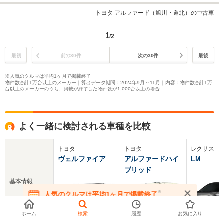
トヨタ アルファード（旭川・道北）の中古車
1
/2
最初
前の30件
次の30件
最後
※人気のクルマは平均1ヶ月で掲載終了
物件数合計1万台以上のメーカー｜算出データ期間：2024年9月～11月｜内容：物件数合計1万
台以上のメーカーのうち、掲載が終了した物件数が1,000台以上の場合
よく一緒に検討される車種を比較
トヨタ
トヨタ
レクサス
ヴェルファイア
アルファードハイ
LM
ブリッド
基本情報
※
人気のクルマは平均1ヶ月で掲載終了
在庫が無くなる前にお問い合わせください
ホーム
検索
履歴
お気に入り