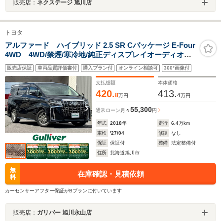
販売店：
ネクステージ 旭川店
トヨタ
アルファード ハイブリッド 2.5 SR Cパッケージ E-Four
4WD 4WD/禁煙/寒冷地/純正ディスプレイオーディオナ
ビ/CD/DVD/BT/TV/SD/USB/JBLサウンド/両側パワースラ
販売店保証
車両品質評価書付
購入プラン付
オンライン相談可
360°画像付
イドドア/電動リアゲート/前席二列目シートヒーター/前席
シートヒーター
支払総額
本体価格
420.
413.
8
4
万円
万円
55,300
通常ローン
月々
円
年式
2018
年
走行
6.4
万km
車検
'27/04
修復
なし
保証
保証付
整備
法定整備付
住所
北海道旭川市
無
在庫確認・見積依頼
料
カーセンサーアフター保証がBプランに付いています
販売店：
ガリバー 旭川永山店