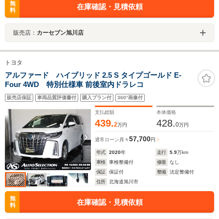
無
在庫確認・見積依頼
料
販売店：
カーセブン旭川店
トヨタ
アルファード ハイブリッド 2.5 S タイプゴールド E-
Four 4WD 特別仕様車 前後室内ドラレコ
販売店保証
車両品質評価書付
購入プラン付
360°画像付
支払総額
本体価格
439.
428.
2
0
万円
万円
57,700
通常ローン
月々
円
年式
2020
年
走行
5.9
万km
車検
車検整備付
修復
なし
保証
保証付
整備
法定整備付
住所
北海道旭川市
無
在庫確認・見積依頼
料