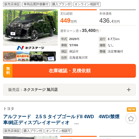
減 レーダークルーズ 禁煙車 電動リアゲート
販売店保証
車両品質評価書付
購入プラン付
オンライン相談可
CD/DVD ハーフレザーシート コーナーセンサー スマ
ートキー LEDヘッド ETC
支払総額
本体価格
449
436.
4
万円
万円
35,400
通常ローン
月々
円
年式
2020
年
走行
3.7
万km
車検
'27/06
修復
なし
保証
保証付
整備
法定整備付
住所
北海道旭川市
無
在庫確認・見積依頼
料
販売店：
ネクステージ 旭川店
トヨタ
NEW
アルファード 2.5 S タイプゴールドII 4WD 4WD/禁煙
車/純正ディスプレイオーディオ
BT/CD/DVD/MiraCast/LTA/クリアランスソナ
販売店保証
購入プラン付
オンライン相談可
ー/PKSB/PCS/BSM/RCTA/RSA/nanoe/BSM