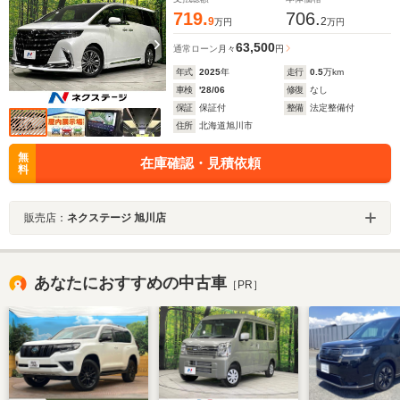
719.
706.
9
2
万円
万円
63,500
通常ローン
月々
円
年式
2025
年
走行
0.5
万km
車検
'28/06
修復
なし
保証
保証付
整備
法定整備付
住所
北海道旭川市
無
在庫確認・見積依頼
料
販売店：
ネクステージ 旭川店
あなたにおすすめの中古車
［PR］