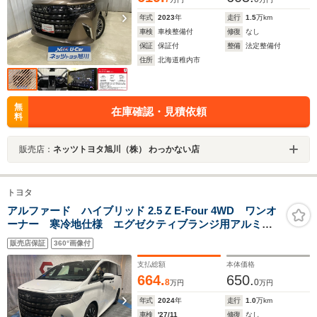
年式
2023
年
走行
1.5
万km
車検
車検整備付
修復
なし
保証
保証付
整備
法定整備付
住所
北海道稚内市
無
在庫確認・見積依頼
料
販売店：
ネッツトヨタ旭川（株） わっかない店
トヨタ
アルファード ハイブリッド 2.5 Z E-Four 4WD ワンオ
ーナー 寒冷地仕様 エグゼクティブランジ用アルミホ
イール装着 冬タイヤ純正アルミホイール装着 13.2イン
販売店保証
360°画像付
チフリップダウンモニター 純正ディスプレイオーディ
オ パノラミックビューモニター
支払総額
本体価格
664.
650.
8
0
万円
万円
年式
2024
年
走行
1.0
万km
車検
'27/11
修復
なし