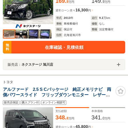
169.
149.
9
9
万円
万円
16,300
通常ローン
月々
円
年式
2013
年
走行
9.2
万km
車検
車検整備付
修復
なし
保証
保証付
整備
法定整備付
住所
北海道旭川市
無
在庫確認・見積依頼
料
販売店：
ネクステージ 旭川店
トヨタ
アルファード 2.5 S Cパッケージ 純正メモリナビ 両
側パワースライド フリップダウンモニター レザーシ
ート 衝突被害軽減ブレーキ シートエアコン LEDオ
販売店保証
購入プラン付
オンライン相談可
ートライト バックモニター フルセグ ドラレコ 禁
煙車 Bluetooth
支払総額
本体価格
348.
341.
8
0
万円
万円
45,800
通常ローン
月々
円