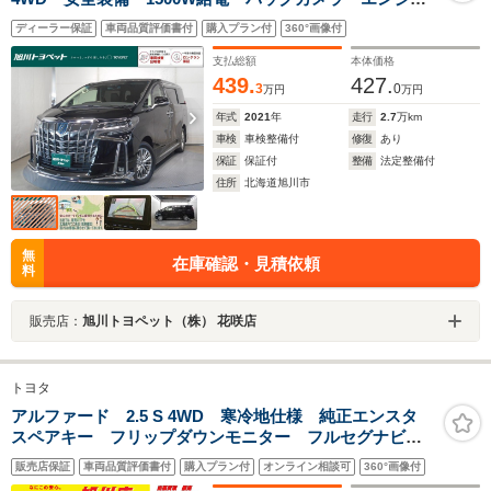
スターター・ETC装備
ディーラー保証
車両品質評価書付
購入プラン付
360°画像付
支払総額
本体価格
439.
427.
3
0
万円
万円
年式
2021
年
走行
2.7
万km
車検
車検整備付
修復
あり
保証
保証付
整備
法定整備付
住所
北海道旭川市
無
在庫確認・見積依頼
料
販売店：
旭川トヨペット（株） 花咲店
トヨタ
アルファード 2.5 S 4WD 寒冷地仕様 純正エンスタ
スペアキー フリップダウンモニター フルセグナビ
Bluetooth バックカメラ ETC ドラレコ LEDヘッド
販売店保証
車両品質評価書付
購入プラン付
オンライン相談可
360°画像付
ライト オートマチックハイビーム