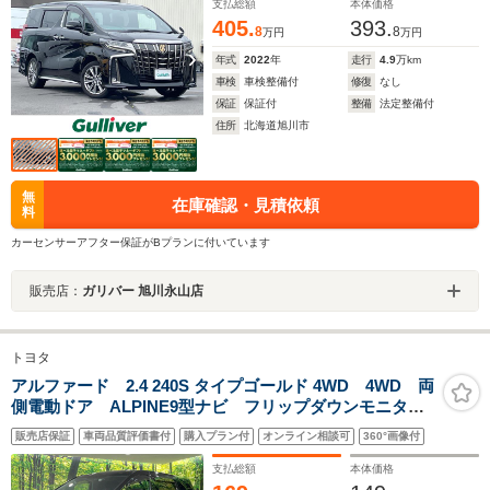
支払総額
本体価格
405.
393.
8
8
万円
万円
年式
2022
年
走行
4.9
万km
車検
車検整備付
修復
なし
保証
保証付
整備
法定整備付
住所
北海道旭川市
無
在庫確認・見積依頼
料
カーセンサーアフター保証がBプランに付いています
販売店：
ガリバー 旭川永山店
トヨタ
アルファード 2.4 240S タイプゴールド 4WD 4WD 両
側電動ドア ALPINE9型ナビ フリップダウンモニタ
ー バックカメラ 禁煙車 電動リアゲート ハーフレ
販売店保証
車両品質評価書付
購入プラン付
オンライン相談可
360°画像付
ザーシート ドラレコ コーナーセンサー スマートキ
ー HIDヘッド ETC クルコン
支払総額
本体価格