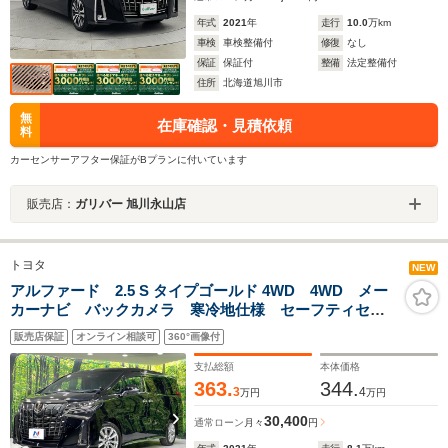
年式
2021
年
走行
10.0
万km
車検
車検整備付
修復
なし
保証
保証付
整備
法定整備付
住所
北海道旭川市
無
在庫確認・見積依頼
料
カーセンサーアフター保証がBプランに付いています
販売店：
ガリバー 旭川永山店
トヨタ
NEW
アルファード 2.5 S タイプゴールド 4WD 4WD メー
カーナビ バックカメラ 寒冷地仕様 セーフティセン
ス 両側電動スライドドア パワーバックドア レーダ
販売店保証
オンライン相談可
360°画像付
ークルーズ オットマン ETC 純正18インチAW オー
トハイビーム
支払総額
本体価格
363.
344.
3
4
万円
万円
30,400
通常ローン
月々
円