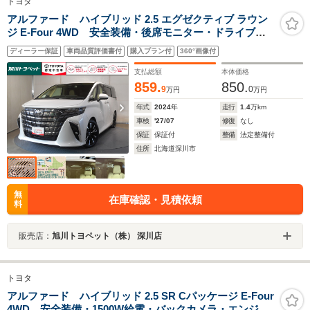
トヨタ
アルファード ハイブリッド 2.5 エグゼクティブ ラウン
ジ E-Four 4WD 安全装備・後席モニター・ドライブレ
コーダー・ETC・アクセサリーコンセント(1500W)・パノ
ディーラー保証
車両品質評価書付
購入プラン付
360°画像付
ラミックビューモニター・ディスプレイオーディオ・パ
ワーバックドア・両側電動スライドドア・シートヒータ
支払総額
本体価格
ー・サンルーフ
859.
850.
9
0
万円
万円
年式
2024
年
走行
1.4
万km
車検
'27/07
修復
なし
保証
保証付
整備
法定整備付
住所
北海道深川市
無
在庫確認・見積依頼
料
販売店：
旭川トヨペット（株） 深川店
トヨタ
アルファード ハイブリッド 2.5 SR Cパッケージ E-Four
4WD 安全装備・1500W給電・バックカメラ・エンジン