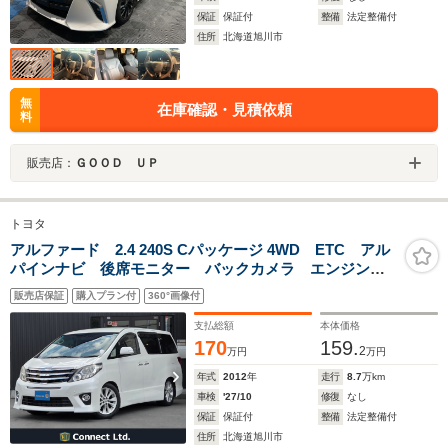
保証
保証付
整備
法定整備付
住所
北海道旭川市
無
在庫確認・見積依頼
料
販売店：
ＧＯＯＤ ＵＰ
トヨタ
アルファード 2.4 240S Cパッケージ 4WD ETC アル
パインナビ 後席モニター バックカメラ エンジンス
ターター 横滑り防止装置 盗難防止装置 本革シー
販売店保証
購入プラン付
360°画像付
ト 電動シート オットマン 3列シート ウォークスル
ー 電動リアゲート フロントフォグランプ
支払総額
本体価格
170
159.
2
万円
万円
年式
2012
年
走行
8.7
万km
車検
'27/10
修復
なし
保証
保証付
整備
法定整備付
住所
北海道旭川市