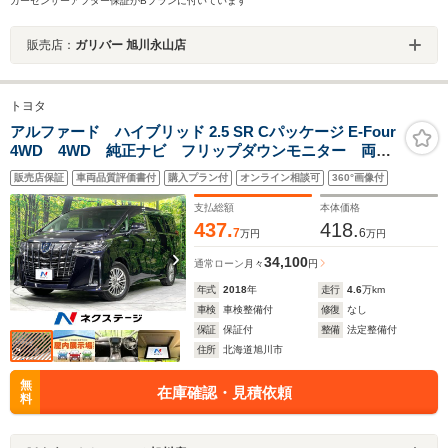
カーセンサーアフター保証がBプランに付いています
販売店：
ガリバー 旭川永山店
トヨタ
アルファード ハイブリッド 2.5 SR Cパッケージ E-Four
4WD 4WD 純正ナビ フリップダウンモニター 両側
電動ドア シートエアコン ステアリングヒーター バ
販売店保証
車両品質評価書付
購入プラン付
オンライン相談可
360°画像付
ックカメラ 100V電源 衝突軽減 レーダークルーズ
禁煙車 3眼LED パワーバックドア ETC
支払総額
本体価格
437.
418.
7
6
万円
万円
34,100
通常ローン
月々
円
年式
2018
年
走行
4.6
万km
車検
車検整備付
修復
なし
保証
保証付
整備
法定整備付
住所
北海道旭川市
無
在庫確認・見積依頼
料