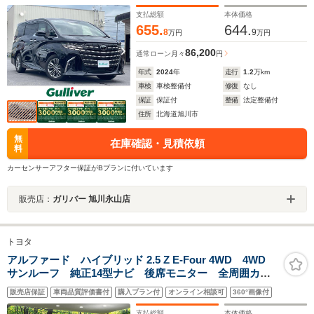
ド/フリップダウンモニター/ステアリングヒーター
支払総額
本体価格
655.
644.
8
9
万円
万円
86,200
通常ローン
月々
円
年式
2024
年
走行
1.2
万km
車検
車検整備付
修復
なし
保証
保証付
整備
法定整備付
住所
北海道旭川市
無
在庫確認・見積依頼
料
カーセンサーアフター保証がBプランに付いています
販売店：
ガリバー 旭川永山店
トヨタ
アルファード ハイブリッド 2.5 Z E-Four 4WD 4WD
サンルーフ 純正14型ナビ 後席モニター 全周囲カメ
ラ JBLサウンド シートエアコン ステアリングヒータ
販売店保証
車両品質評価書付
購入プラン付
オンライン相談可
360°画像付
ー デジタルミラー 100V電源 衝突軽減 レーダーク
ルーズ 禁煙車 電動リアゲート
支払総額
本体価格