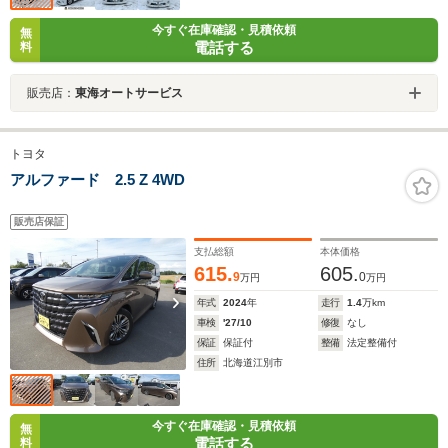
今すぐ在庫確認・見積依頼
無
電話する
料
販売店：
東海オートサービス
トヨタ
アルファード 2.5 Z 4WD
販売店保証
支払総額
本体価格
615.
605.
9
0
万円
万円
年式
2024
年
走行
1.4
万km
車検
'27/10
修復
なし
保証
保証付
整備
法定整備付
住所
北海道江別市
今すぐ在庫確認・見積依頼
無
電話する
料