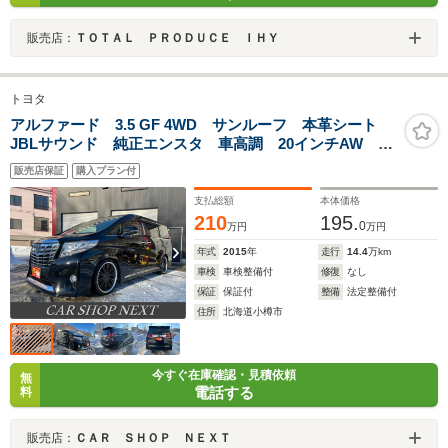
販売店：
ＴＯＴＡＬ ＰＲＯＤＵＣＥ ＩＨＹ
トヨタ
アルファード 3.5 GF 4WD サンルーフ 本革シート
JBLサウンド 純正エンスタ 車高調 20インチAW F
エアロ 両側パワースライドドア パワーバックドア
販売店保証
購入プラン付
支払総額
本体価格
210
195.
0
万円
万円
年式
2015
年
走行
14.4
万km
車検
車検整備付
修復
なし
保証
保証付
整備
法定整備付
住所
北海道小樽市
今すぐ在庫確認・見積依頼
無
電話する
料
販売店：
ＣＡＲ ＳＨＯＰ ＮＥＸＴ