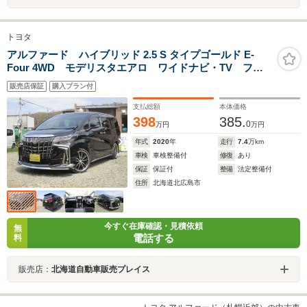
トヨタ
アルファード ハイブリッド 2.5 S タイプゴールド E-
Four 4WD モデリスタエアロ ワイドナビ・TV フリ
ップダウンモニター ドラレコ レーダー 両側パワ
販売店保証
購入プラン付
スラ 電動リアゲート 3眼ライト 社外20AW 7人乗
り ハーフレザーシート
支払総額
本体価格
398
385.
0
万円
万円
年式
2020
年
走行
7.4
万km
車検
車検整備付
修復
あり
保証
保証付
整備
法定整備付
住所
北海道北広島市
今すぐ在庫確認・見積依頼
無
電話する
料
販売店：
北海道自動車販売プレイス