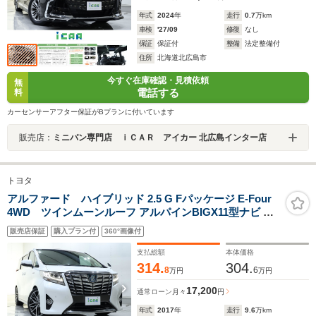
年式
2024
年
走行
0.7
万km
車検
'27/09
修復
なし
保証
保証付
整備
法定整備付
住所
北海道北広島市
今すぐ在庫確認・見積依頼
無
電話する
料
カーセンサーアフター保証がBプランに付いています
販売店：
ミニバン専門店 ｉＣＡＲ アイカー 北広島インター店
トヨタ
アルファード ハイブリッド 2.5 G Fパッケージ E-Four
4WD ツインムーンルーフ アルパインBIGX11型ナビ ア
ルパイン12.8型後席モニター バックカメラ プリクラッシ
販売店保証
購入プラン付
360°画像付
ュセーフティ クリアランスソナー レーダークルーズコン
トロール ベージュ革シート TEIN車高調 寒冷地仕様
支払総額
本体価格
314.
304.
8
6
万円
万円
17,200
通常ローン
月々
円
年式
2017
年
走行
9.6
万km