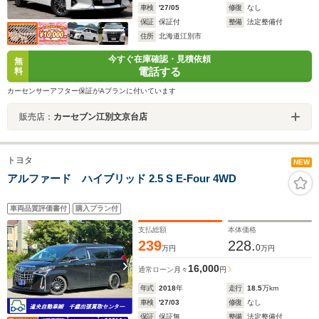
車検
'27/05
修復
なし
保証
保証付
整備
法定整備付
住所
北海道江別市
今すぐ在庫確認・見積依頼
無
電話する
料
カーセンサーアフター保証がAプランに付いています
販売店：
カーセブン江別文京台店
トヨタ
NEW
アルファード ハイブリッド 2.5 S E-Four 4WD
車両品質評価書付
購入プラン付
支払総額
本体価格
239
228.
0
万円
万円
16,000
通常ローン
月々
円
年式
2018
年
走行
18.5
万km
車検
'27/03
修復
なし
保証
保証無
整備
法定整備付