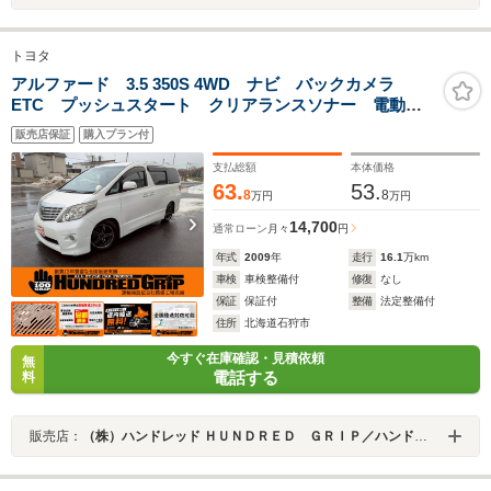
トヨタ
アルファード 3.5 350S 4WD ナビ バックカメラ
ETC プッシュスタート クリアランスソナー 電動格
納ミラー ステアリングスイッチ ドアミラーウインカ
販売店保証
購入プラン付
ー
支払総額
本体価格
63.
53.
8
8
万円
万円
14,700
通常ローン
月々
円
年式
2009
年
走行
16.1
万km
車検
車検整備付
修復
なし
保証
保証付
整備
法定整備付
住所
北海道石狩市
今すぐ在庫確認・見積依頼
無
電話する
料
販売店：
（株）ハンドレッド ＨＵＮＤＲＥＤ ＧＲＩＰ／ハンドレッドグリップ