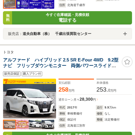
住所
北海道千歳市
今すぐ在庫確認・見積依頼
無
電話する
料
販売店：
道央自動車（株） 千歳出張買取センター
トヨタ
アルファード ハイブリッド 2.5 SR E-Four 4WD 9.2型
ナビ フリップダウンモニター 両側パワースライド
パワーバックドア プリクラッシュ レーダークルー
販売店保証
購入プラン付
ズ メモリー付パワーシート クリアランスソナー 助
手席オットマン ビルトETC
支払総額
本体価格
258
253.
0
万円
万円
28,300
通常ローン
月々
円
年式
2017
年
走行
9.9
万km
車検
車検整備付
修復
なし
保証
保証付
整備
法定整備付
住所
北海道江別市