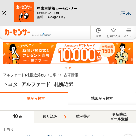
中古車情報カーセンサー
表示
Recruit Co., Ltd.
無料 － Google Play
履歴
お気に入り
メニュー
アルファード(札幌近郊)の中古車・中古車情報
トヨタ アルファード 札幌近郊
一覧から探す
地図から探す
更新時に
40
絞り込み
並べ替え
台
メール受信
トヨタ