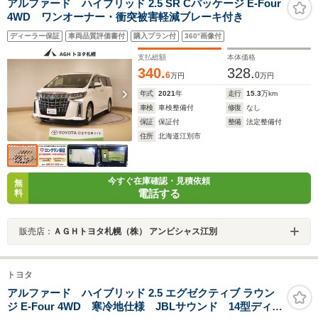
アルファード ハイブリッド 2.5 SR Cパッケージ E-Four
4WD ワンオーナー・衝突被害軽減ブレーキ付き
ディーラー保証
車両品質評価書付
購入プラン付
360°画像付
支払総額
本体価格
340.
328.
6
0
万円
万円
年式
2021
年
走行
15.3
万km
車検
車検整備付
修復
なし
保証
保証付
整備
法定整備付
住所
北海道江別市
今すぐ在庫確認・見積依頼
無
電話する
料
販売店：
ＡＧＨトヨタ札幌（株） アンビシャス江別
トヨタ
アルファード ハイブリッド 2.5 エグゼクティブ ラウン
ジ E-Four 4WD 寒冷地仕様 JBLサウンド 14型ディス