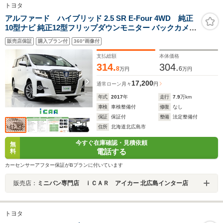
トヨタ
アルファード ハイブリッド 2.5 SR E-Four 4WD 純正
10型ナビ 純正12型フリップダウンモニター バックカメラ
パワーバックドア クリアランスソナー クルーズコントロ
販売店保証
購入プラン付
360°画像付
ール オートブレーキホールド 黒半革シート 運転席シート
メモリー機能 純正ドライブレコーダー
支払総額
本体価格
314.
304.
8
6
万円
万円
17,200
通常ローン
月々
円
年式
2017
年
走行
7.9
万km
車検
車検整備付
修復
なし
保証
保証付
整備
法定整備付
住所
北海道北広島市
今すぐ在庫確認・見積依頼
無
電話する
料
カーセンサーアフター保証がBプランに付いています
販売店：
ミニバン専門店 ｉＣＡＲ アイカー 北広島インター店
トヨタ