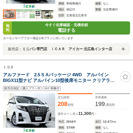
車検
車検整備付
修復
なし
保証
保証付
整備
法定整備付
住所
北海道北広島市
今すぐ在庫確認・見積依頼
無
電話する
料
カーセンサーアフター保証がBプランに付いています
販売店：
ミニバン専門店 ｉＣＡＲ アイカー 北広島インター店
トヨタ
アルファード 2.5 S Aパッケージ 4WD アルパイン
BIGX11型ナビ アルパイン10型後席モニター クリアラン
スソナー クルーズコントロール オートブレーキホールド
販売店保証
購入プラン付
360°画像付
電動パーキングアシスト 横滑り防止装置 純正エンジンス
ターター 寒冷地仕様 社外ドラレコ
支払総額
本体価格
208
199.
8
万円
万円
11,300
通常ローン
月々
円
年式
2016
年
走行
12.4
万km
車検
'27/09
修復
なし