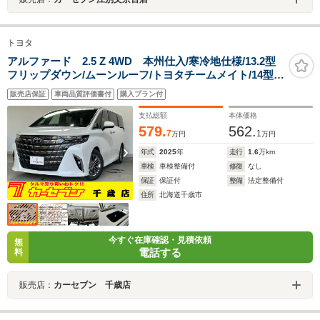
トヨタ
アルファード 2.5 Z 4WD 本州仕入/寒冷地仕様/13.2型
フリップダウン/ムーンルーフ/トヨタチームメイト/14型純
正ナビ/360度カメラ/TV/カラーヘッドアップディスプレ
販売店保証
車両品質評価書付
購入プラン付
イ/パワーサンシェード/両側Pドア/Pバックドア/シートエ
アコン&ヒーター
支払総額
本体価格
579.
562.
7
1
万円
万円
年式
2025
年
走行
1.6
万km
車検
車検整備付
修復
なし
保証
保証付
整備
法定整備付
住所
北海道千歳市
今すぐ在庫確認・見積依頼
無
電話する
料
販売店：
カーセブン 千歳店