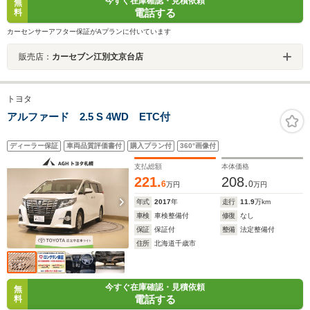
今すぐ在庫確認・見積依頼
無
電話する
料
カーセンサーアフター保証がAプランに付いています
販売店：
カーセブン江別文京台店
トヨタ
アルファード 2.5 S 4WD ETC付
ディーラー保証
車両品質評価書付
購入プラン付
360°画像付
支払総額
本体価格
221.
208.
6
0
万円
万円
年式
2017
年
走行
11.9
万km
車検
車検整備付
修復
なし
保証
保証付
整備
法定整備付
住所
北海道千歳市
今すぐ在庫確認・見積依頼
無
電話する
料