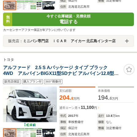
保証
保証付
整備
法定整備付
住所
北海道北広島市
今すぐ在庫確認・見積依頼
無
電話する
料
カーセンサーアフター保証がBプランに付いています
販売店：
ミニバン専門店 ｉＣＡＲ アイカー 北広島インター店
トヨタ
アルファード 2.5 S Aパッケージ タイプ ブラック
4WD アルパインBIGX11型SDナビ アルパイン12.8型後
席モニター バックカメラ パワーバックドア プリクラッシ
販売店保証
購入プラン付
360°画像付
ュセーフティ インテリジェントクリアランスソナー レー
ダークルーズコントロール 専用ハーフレザーシート
支払総額
本体価格
204.
194.
8
6
万円
万円
11,100
通常ローン
月々
円
年式
2017
年
走行
13.8
万km
車検
車検整備付
修復
なし
保証
保証付
整備
法定整備付
住所
北海道北広島市