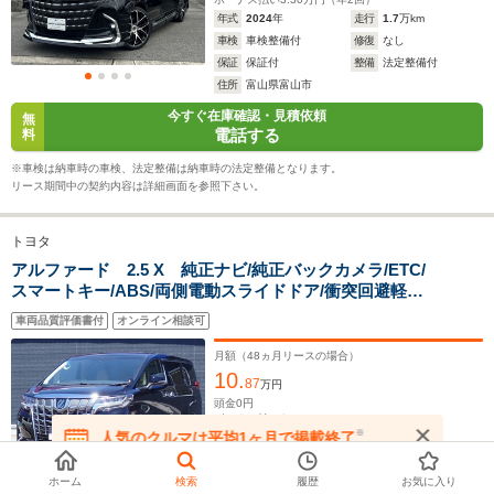
ホイールベース
ホイールベース
ホイー
年式
2024
年
走行
1.7
万km
-m
-m
車検
車検整備付
修復
なし
保証
保証付
整備
法定整備付
10.2～17.8km/L
13.3～13.
住所
富山県富山市
└市街地:7.1～
└市街地:1
今すぐ在庫確認・見積依頼
無
15.6km/L
11.7km/L
WLTCモード
電話する
料
└郊外:10.1～
-
└郊外:13.
燃費
19.6km/L
15.7km/L
※車検は納車時の車検、法定整備は納車時の法定整備となります。
└高速道路:12.2～
└高速道路:
リース期間中の契約内容は詳細画面を参照下さい。
17.8km/L
14.8km/L
トヨタ
排気量
2393～2487cc
2362cc
2393cc
アルファード 2.5 X 純正ナビ/純正バックカメラ/ETC/
スマートキー/ABS/両側電動スライドドア/衝突回避軽減/
駆動方式
FF、4WD
4WD
4WD
横滑り防止装置/PS/PW
車両品質評価書付
オンライン相談可
月額（
48
ヵ月リースの場合）
10.
87
万円
頭金
0
円
ボーナス払いなし
※
人気のクルマは平均1ヶ月で掲載終了
年式
2022
年
走行
4.0
万km
在庫が無くなる前にお問い合わせください
車検
車検整備付
修復
なし
保証
保証付
整備
法定整備付
ホーム
検索
履歴
お気に入り