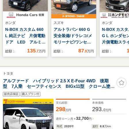
ホンダ
スズキ
ホンダ
N-BOX カスタム 660
アルトラパン 660 G
N-BOX カスタ
L 純正ナビ 片側電動
安全装備/ドラレコ/メ
G L ホンダセ
ドア LED アルミホ
モリーナビ/ワンセグ
片側電動スラ
イール シートヒータ
TV/CD/Bluetooth/バ
ア 純正ナビ 
135
87
総額：
.7
万円
総額：
.9
万円
総額：
ー
ックカメラ/ETC/シー
トヒーター/ベンチシ
ート/アイドリングス
トヨタ
トップ機能
アルファード ハイブリッド 2.5 X E-Four 4WD 後期
型 7人乗 セーフティセンス BIGx11型 クローム塗装
R17アルミ バックカメラ 両側パワースライド レーダ
販売店保証
購入プラン付
ークルーズ クリアランスソナー プリクラッシュ レ
ーントレーシング ETC
支払総額
本体価格
298
293.
0
万円
万円
32,700
通常ローン
月々
円
年式
2020
年
走行
8.8
万km