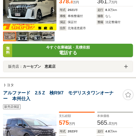
378.
361.
8
7
万円
万円
年式
2021
年
走行
8.3
万km
車検
車検整備付
修復
なし
保証
保証付
整備
法定整備付
住所
北海道恵庭市
今すぐ在庫確認・見積依頼
無
電話する
料
販売店：
カーセブン 恵庭店
トヨタ
アルファード 2.5 Z 検R9/7 モデリスタワンオーナ
ー 本州仕入
販売店保証
支払総額
本体価格
575
565.
0
万円
万円
年式
2023
年
走行
4.8
万km