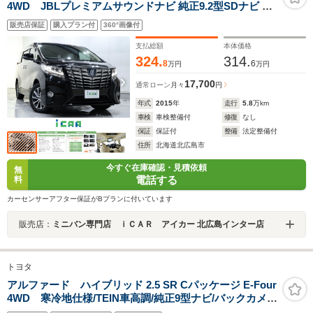
4WD JBLプレミアムサウンドナビ 純正9.2型SDナビ リ
アエンターテイメントシステム 全周囲カメラ パワーバッ
販売店保証
購入プラン付
360°画像付
クドア プリクラッシュセーフティ インテリジェントクリ
アランスソナー レーダークルーズコントロール 革シート
支払総額
本体価格
324.
314.
8
6
万円
万円
17,700
通常ローン
月々
円
年式
2015
年
走行
5.8
万km
車検
車検整備付
修復
なし
保証
保証付
整備
法定整備付
住所
北海道北広島市
今すぐ在庫確認・見積依頼
無
電話する
料
カーセンサーアフター保証がBプランに付いています
販売店：
ミニバン専門店 ｉＣＡＲ アイカー 北広島インター店
トヨタ
アルファード ハイブリッド 2.5 SR Cパッケージ E-Four
4WD 寒冷地仕様/TEIN車高調/純正9型ナビ/バックカメ
ラ/フリップダウンモニター/フルセグ/LEDフロントガーニ