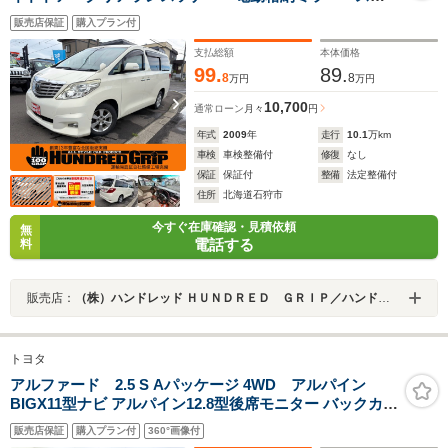
アリングスイッチ プッシュスタート 純正ホイール
販売店保証
購入プラン付
展示80台
支払総額
本体価格
99.
89.
8
8
万円
万円
10,700
通常ローン
月々
円
年式
2009
年
走行
10.1
万km
車検
車検整備付
修復
なし
保証
保証付
整備
法定整備付
住所
北海道石狩市
今すぐ在庫確認・見積依頼
無
電話する
料
販売店：
（株）ハンドレッド ＨＵＮＤＲＥＤ ＧＲＩＰ／ハンドレッドグリップ
トヨタ
アルファード 2.5 S Aパッケージ 4WD アルパイン
BIGX11型ナビ アルパイン12.8型後席モニター バックカメ
ラ レーダークルーズコントロール プリクラッシュセーフ
販売店保証
購入プラン付
360°画像付
ティ インテリジェントクリアランスソナー 革調シートカ