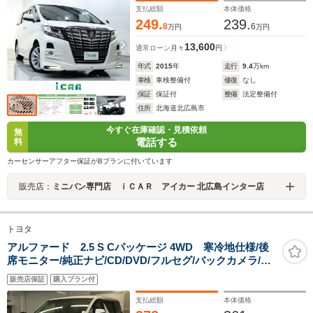
バー 助手席超ロングスライドシート
支払総額
本体価格
249.
239.
8
6
万円
万円
13,600
通常ローン
月々
円
年式
2015
年
走行
9.4
万km
車検
車検整備付
修復
なし
保証
保証付
整備
法定整備付
住所
北海道北広島市
今すぐ在庫確認・見積依頼
無
電話する
料
カーセンサーアフター保証がBプランに付いています
販売店：
ミニバン専門店 ｉＣＡＲ アイカー 北広島インター店
トヨタ
アルファード 2.5 S Cパッケージ 4WD 寒冷地仕様/後
席モニター/純正ナビ/CD/DVD/フルセグ/バックカメラ/レ
ーダークルーズコントロール/両側パワスラ/シートヒータ
販売店保証
購入プラン付
ー&エアコン/ハンドルヒーター/デジタルインナーミラー/
純正エンスタ/ドラレコ/
支払総額
本体価格