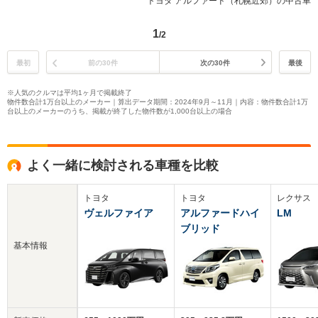
トヨタ アルファード（札幌近郊）の中古車
1
/2
最初
前の30件
次の30件
最後
※人気のクルマは平均1ヶ月で掲載終了
物件数合計1万台以上のメーカー｜算出データ期間：2024年9月～11月｜内容：物件数合計1万
台以上のメーカーのうち、掲載が終了した物件数が1,000台以上の場合
よく一緒に検討される車種を比較
トヨタ
トヨタ
レクサス
ヴェルファイア
アルファードハイ
LM
ブリッド
基本情報