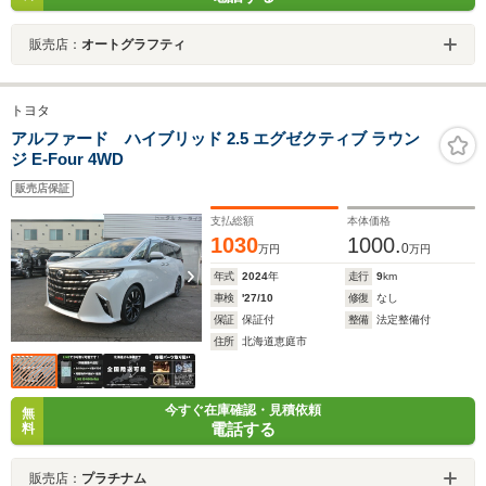
販売店：
オートグラフティ
トヨタ
アルファード ハイブリッド 2.5 エグゼクティブ ラウン
ジ E-Four 4WD
販売店保証
支払総額
本体価格
1030
1000.
0
万円
万円
年式
2024
年
走行
9
km
車検
'27/10
修復
なし
保証
保証付
整備
法定整備付
住所
北海道恵庭市
今すぐ在庫確認・見積依頼
無
電話する
料
販売店：
プラチナム