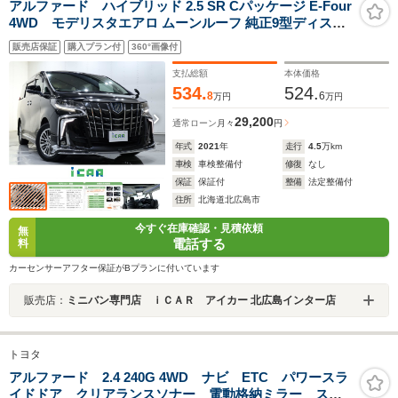
アルファード ハイブリッド 2.5 SR Cパッケージ E-Four
4WD モデリスタエアロ ムーンルーフ 純正9型ディスプ
レイオーディオ 純正12型フリップダウンモニター バック
販売店保証
購入プラン付
360°画像付
カメラ パワーバックドア シグネチャーイルミブレード モ
デリスタマフラー 純正デジタルインナーミラー BSM
支払総額
本体価格
534.
524.
8
6
万円
万円
29,200
通常ローン
月々
円
年式
2021
年
走行
4.5
万km
車検
車検整備付
修復
なし
保証
保証付
整備
法定整備付
住所
北海道北広島市
今すぐ在庫確認・見積依頼
無
電話する
料
カーセンサーアフター保証がBプランに付いています
販売店：
ミニバン専門店 ｉＣＡＲ アイカー 北広島インター店
トヨタ
アルファード 2.4 240G 4WD ナビ ETC パワースラ
イドドア クリアランスソナー 電動格納ミラー ステ