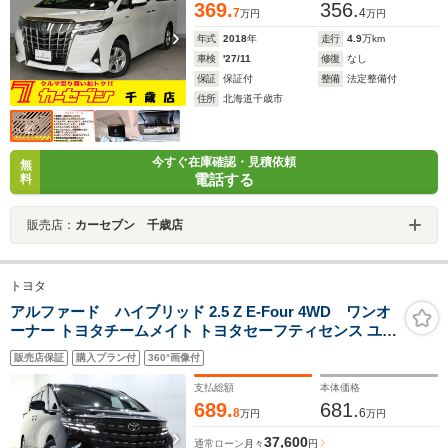
369.
356.
7
4
万円
万円
年式
2018
年
走行
4.9
万km
車検
'27/11
修復
なし
保証
保証付
整備
法定整備付
住所
北海道千歳市
今すぐ在庫確認・見積依頼
無
電話する
料
販売店：
カーセブン 千歳店
トヨタ
アルファード ハイブリッド 2.5 Z E-Four 4WD ワンオ
ーナー トヨタチームメイト トヨタセーフティセンス ユニ
バーサルステップ モデリスタフルエアロ 左右独立ムーン
販売店保証
購入プラン付
360°画像付
ルーフ 純正14型ナビ 純正13.2型後席モニター 全周囲カメ
ラ パワーバックドア 寒冷地仕様車
支払総額
本体価格
689.
681.
8
6
万円
万円
37,600
通常ローン
月々
円