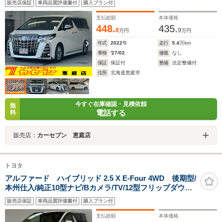
販売店保証
車両品質評価書付
購入プラン付
ッシュ/デジタルインナーミラー/シートヒーター&エアコ
ン/純正エンジンスターター/レーダークルコン
支払総額
本体価格
448.
435.
8
9
万円
万円
年式
2022
年
走行
5.4
万km
車検
'27/02
修復
なし
保証
保証付
整備
法定整備付
住所
北海道恵庭市
今すぐ在庫確認・見積依頼
無
電話する
料
販売店：
カーセブン 恵庭店
トヨタ
アルファード ハイブリッド 2.5 X E-Four 4WD 後期型/
本州仕入/純正10型ナビ/Bカメラ/TV/12型フリップダウン/
デジタルミラー/両側パワースライドドア/AC100V電源
販売店保証
車両品質評価書付
購入プラン付
×3/LEDヘッドライト/LEDフォグライト/スペア/ETC/セー
フティセンス/ブラインドスポットモニター
支払総額
本体価格