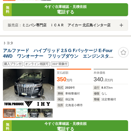
今すぐ在庫確認・見積依頼
無
電話する
料
販売店：
ミニバン専門店 ｉＣＡＲ アイカー 北広島インター店
トヨタ
アルファード ハイブリッド 2.5 G Fパッケージ E-Four
4WD ワンオーナー フリップダウン エンジンスター
ター 両側電動スライドドア シートヒーター
購入プラン付
オンライン相談可
360°画像付
支払総額
本体価格
350
340.
0
万円
万円
年式
2020
年
走行
8.0
万km
車検
車検整備付
修復
なし
保証
保証無
整備
法定整備付
住所
北海道小樽市
今すぐ在庫確認・見積依頼
無
電話する
料