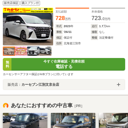
プレイナビTV&DVD パノラミックビューモニター 14
販売店保証
購入プラン付
型フリップダウンモニタ プレミアムナッパ革エグゼク
ティブシート 1500W電源 デジタルインナーミラー
支払総額
本体価格
728
723.
0
万円
万円
年式
2023
年
走行
1.7
万km
車検
'26/11
修復
なし
保証
保証付
整備
法定整備付
住所
北海道江別市
今すぐ在庫確認・見積依頼
無
電話する
料
カーセンサーアフター保証がA/Bプランに付いています
販売店：
カーセブン江別文京台店
あなたにおすすめの中古車
［PR］