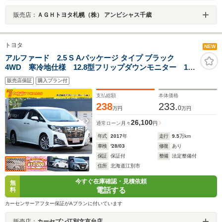
販売店：
ＡＧＨトヨタ札幌（株） アンビシャス千歳
トヨタ
NEW
アルファード 2.5 S Aパッケージ タイプ ブラック
4WD 寒冷地仕様 12.8型フリップダウンモニター 11
型BIGxナビ 両側パワースライド パワーバックドア
販売店保証
購入プラン付
バックカメラ クルーズコントロール LEDヘッドライ
ト AC100V ETC
支払総額
本体価格
238
233.
0
万円
万円
26,100
通常ローン
月々
円
年式
2017
年
走行
9.5
万km
車検
'28/03
修復
あり
保証
保証付
整備
法定整備付
住所
北海道江別市
今すぐ在庫確認・見積依頼
無
電話する
料
カーセンサーアフター保証がAプランに付いています
販売店：
カーセブン江別文京台店