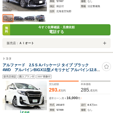
車検
'27/07
修復
なし
保証
保証付
整備
法定整備無
住所
北海道空知郡
今すぐ在庫確認・見積依頼
無
電話する
料
販売店：
ＡＩオート
トヨタ
アルファード 2.5 S Aパッケージ タイプ ブラック
4WD アルパインBIGX11型メモリナビ アルパイン12.8型
フリップダウンモニター バックカメラ パワーバックドア
販売店保証
購入プラン付
360°画像付
クルーズコントロール モデリスタエアロ フロントグリル
クリアランスソナー 専用半革シート/ブラック内装
支払総額
本体価格
293.
285.
8
6
万円
万円
16,000
通常ローン
月々
円
年式
2016
年
走行
8.5
万km
車検
'27/09
修復
なし