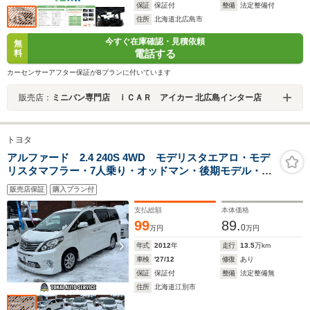
保証
保証付
整備
法定整備付
住所
北海道北広島市
今すぐ在庫確認・見積依頼
無
電話する
料
カーセンサーアフター保証がBプランに付いています
販売店：
ミニバン専門店 ｉＣＡＲ アイカー 北広島インター店
トヨタ
アルファード 2.4 240S 4WD モデリスタエアロ・モデ
リスタマフラー・7人乗り・オッドマン・後期モデル・
HID・スタッドレス
販売店保証
購入プラン付
支払総額
本体価格
99
89.
0
万円
万円
年式
2012
年
走行
13.5
万km
車検
'27/12
修復
あり
保証
保証付
整備
法定整備無
住所
北海道江別市