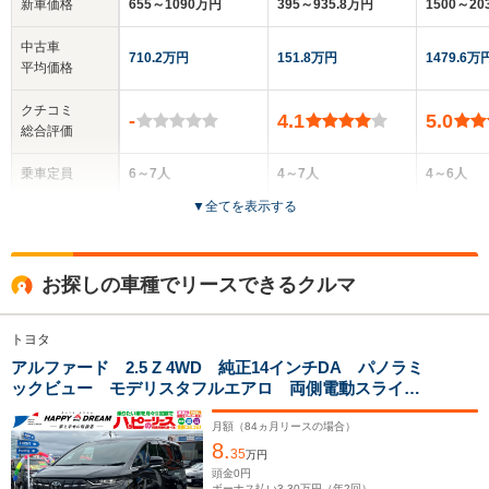
新車価格
655～1090万円
395～935.8万円
1500～2
中古車
710.2万円
151.8万円
1479.6万
平均価格
クチコミ
-
4.1
5.0
総合評価
乗車定員
6～7人
4～7人
4～6人
▼
全てを表示する
ドア数
5ドア
5ドア
5ドア
全高
全高
全
お探しの車種でリースできるクルマ
1.95m
1.91m
1.
トヨタ
アルファード 2.5 Z 4WD 純正14インチDA パノラミ
全幅
全幅
全
サイズ
ックビュー モデリスタフルエアロ 両側電動スライド
1.85m
1.83m～1.84m
1.
全長
全長
(全長x全幅x全高)
ドア ワイヤレス充電 ユニバーサルステップ BSM
5m
4.87m～4.89m
5.
電動オットマンシート シートヒーター&エアコン
月額（
84
ヵ月リースの場合）
8.
ACC 社外21インチAW
35
万円
頭金
0
円
ボーナス払い
3.30
万円（年
2
回）