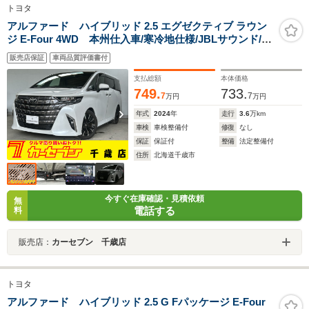
トヨタ
アルファード ハイブリッド 2.5 エグゼクティブ ラウン
ジ E-Four 4WD 本州仕入車/寒冷地仕様/JBLサウンド/19
専用AW/電動サイドステップ/ムーンルーフ/14インチナビ
販売店保証
車両品質評価書付
&リアモニター/CD/DVD/デジタルインナーミラー/ワイヤ
レス充電/後席サンシェード/全方位カメラ/リアフォ
支払総額
本体価格
グ/HUD/ドラレコ
749.
733.
7
7
万円
万円
年式
2024
年
走行
3.6
万km
車検
車検整備付
修復
なし
保証
保証付
整備
法定整備付
住所
北海道千歳市
今すぐ在庫確認・見積依頼
無
電話する
料
販売店：
カーセブン 千歳店
トヨタ
アルファード ハイブリッド 2.5 G Fパッケージ E-Four