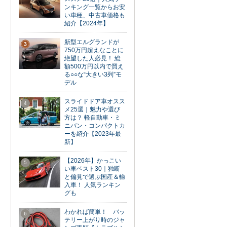
ンキング一覧からお安
い車種、中古車価格も
紹介【2024年】
新型エルグランドが
3
750万円超えなことに
絶望した人必見！ 総
額500万円以内で買え
る○○な“大きい3列”モ
デル
スライドドア車オスス
4
メ25選｜魅力や選び
方は？ 軽自動車・ミ
ニバン・コンパクトカ
ーを紹介【2023年最
新】
【2026年】かっこい
5
い車ベスト30｜独断
と偏見で選ぶ国産＆輸
入車！ 人気ランキン
グも
わかれば簡単！ バッ
6
テリー上がり時のジャ