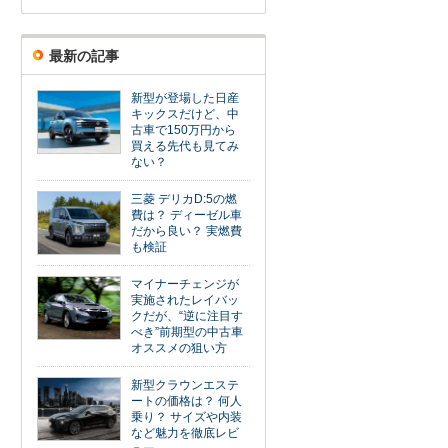
最新の記事
新型が登場した日産
キックスだけど、中
古車で150万円から
買える先代も見てみ
ない？
三菱 デリカD:5の燃
費は？ ディーゼル車
だから良い？ 実燃費
も検証
マイナーチェンジが
実施されたレイバッ
クだが、“逆に注目す
べき”前期型の中古車
オススメの狙い方
新型クラウンエステ
ートの価格は？ 何人
乗り？ サイズや内装
など魅力を徹底レビ