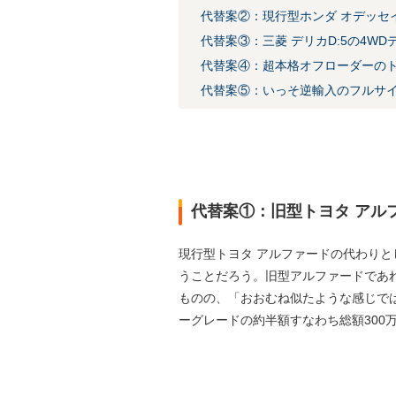
代替案②：現行型ホンダ オデッセ
代替案③：三菱 デリカD:5の4W
代替案④：超本格オフローダーのト
代替案⑤：いっそ逆輸入のフルサイ
代替案①：旧型トヨタ アル
現行型トヨタ アルファードの代わり
うことだろう。旧型アルファードであ
ものの、「おおむね似たような感じで
ーグレードの約半額すなわち総額300