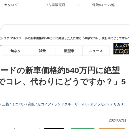
カタログ
中古車販売店
保険/ローン/他
型トヨタ アルファードの新車価格約540万円に絶望した人に贈る「半額でコレ、代わりにどうですか
旬ネタ
試乗
新型車
ニュース
ードの新車価格約540万円に絶望
でコレ、代わりにどうですか？」5
/
三菱
/
ミニバン
/
高級
/
セコイア
/
ランドクルーザー200
/
オデッセイ
/
デリカD：
2024/02/11