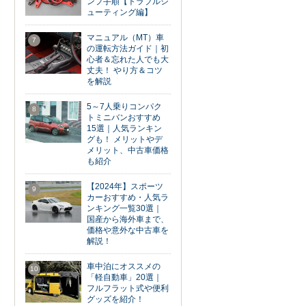
ンプ手順【トラブルシ
ューティング編】
マニュアル（MT）車
7
の運転方法ガイド｜初
心者＆忘れた人でも大
丈夫！ やり方＆コツ
を解説
5～7人乗りコンパク
8
トミニバンおすすめ
15選｜人気ランキン
グも！ メリットやデ
メリット、中古車価格
も紹介
【2024年】スポーツ
9
カーおすすめ・人気ラ
ンキング一覧30選｜
国産から海外車まで、
価格や意外な中古車を
解説！
車中泊にオススメの
10
「軽自動車」20選｜
フルフラット式や便利
グッズを紹介！