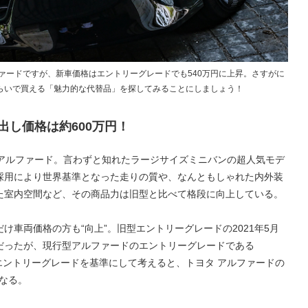
ァードですが、新車価格はエントリーグレードでも540万円に上昇。さすがに
らいで買える「魅力的な代替品」を探してみることにしましょう！
出し価格は約600万円！
タ アルファード。言わずと知れたラージサイズミニバンの超人気モデ
採用により世界基準となった走りの質や、なんともしゃれた内外装
た室内空間など、その商品力は旧型と比べて格段に向上している。
け車両価格の方も“向上”。旧型エントリーグレードの2021年5月
0円だったが、現行型アルファードのエントリーグレードである
。エントリーグレードを基準にして考えると、トヨタ アルファードの
になる。