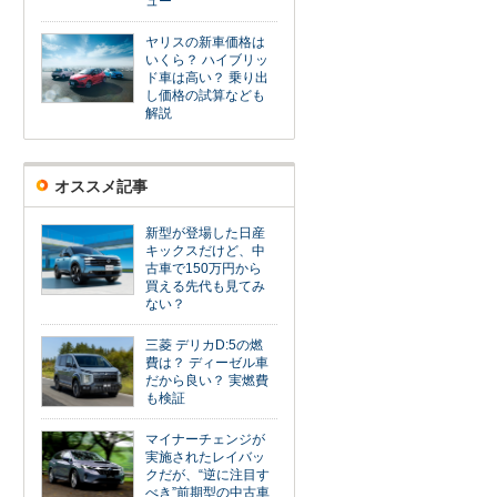
ュー
ヤリスの新車価格は
いくら？ ハイブリッ
ド車は高い？ 乗り出
し価格の試算なども
解説
オススメ記事
新型が登場した日産
キックスだけど、中
古車で150万円から
買える先代も見てみ
ない？
三菱 デリカD:5の燃
費は？ ディーゼル車
だから良い？ 実燃費
も検証
マイナーチェンジが
実施されたレイバッ
クだが、“逆に注目す
べき”前期型の中古車