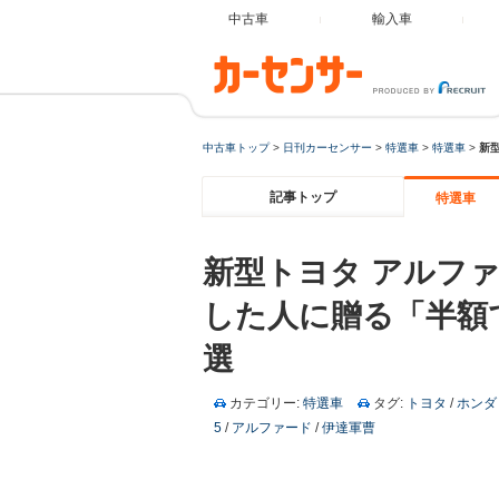
中古車
輸入車
中古車トップ
>
日刊カーセンサー
>
特選車
>
特選車
>
新
記事トップ
特選車
新型トヨタ アルファ
した人に贈る「半額
選
カテゴリー:
特選車
タグ:
トヨタ
/
ホンダ
5
/
アルファード
/
伊達軍曹