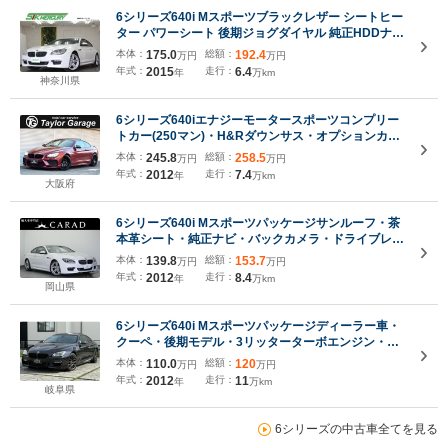
6シリーズ640i Mスポーツブラックレザー シートヒー
ター パワーシート 後期ジョグダイヤル 純正HDDナビ
走行中再生可 Bluetooth USB AUX MSV CD・DVD再
本体：
175.0
総額：
192.4
万円
万円
生 クルコン ETC 取説・保証書・記録簿・スペアキー
年式：
2015
走行：
6.4
年
万km
付き
神奈川県
6シリーズ640iエナジーモータースポーツコンプリー
トカー(250マン)・H&Rダウンサス・オプションカラ
ー(バーミリオンレッド)・ボディキット・アルミ・マ
本体：
245.8
総額：
258.5
万円
万円
フラー・ピレリタイヤ2024年・レーダー・地デジ・
年式：
2012
走行：
7.4
年
万km
記録簿10枚・キーレス2本
大阪府
6シリーズ640i Mスポーツパッケージサンルーフ・茶
本革シート・純正ナビ・バックカメラ・ドライブレコ
ーダー・サイドカメラ・オートホールド・電動パーキ
本体：
139.8
総額：
153.7
万円
万円
ング・アイドリングストップ・シートヒーター・シー
年式：
2012
走行：
8.4
年
万km
トメモリー・ソナーセンサー・クルコン
岡山県
6シリーズ640i Mスポーツパッケージディーラー車・
クーペ・後期モデル・3リッターターボエンジン・
RAYSアルミホイール・ブラックインテリア・黒レザ
本体：
110.0
総額：
120
万円
万円
ーシート・サンルーフ・テレビキャンセラー・カーボ
年式：
2012
走行：
11
年
万km
ンブラック・ディーラー点検記録簿付
岐阜県
6シリーズの中古車全てを見る