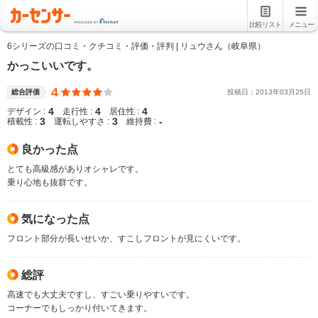
比較リスト
メニュー
6シリーズの口コミ・クチコミ・評価・評判 | リュウさん（岐阜県）
かっこいいです。
4
総合評価
投稿日：
2013
年
03
月
25
日
4
4
4
デザイン :
走行性 :
居住性 :
3
3
-
積載性 :
運転しやすさ :
維持費 :
良かった点
とても高級感がありオシャレです。
乗り心地も抜群です。
気になった点
フロント部分が長いせいか、すこしフロントが見にくいです。
総評
高速でも大丈夫ですし、すごい乗りやすいです。
コーナーでもしっかり付いてきます。