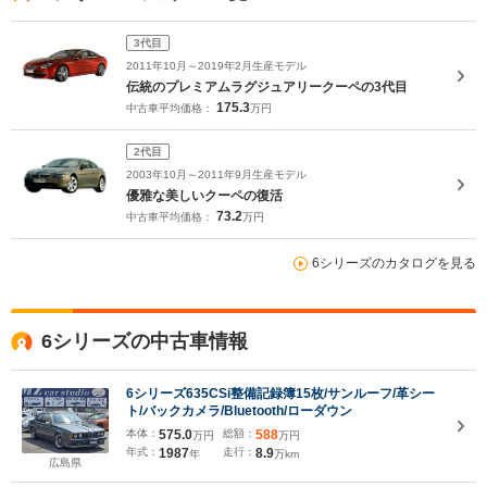
3代目
2011年10月～2019年2月生産モデル
伝統のプレミアムラグジュアリークーペの3代目
175.3
中古車平均価格：
万円
2代目
2003年10月～2011年9月生産モデル
優雅な美しいクーペの復活
73.2
中古車平均価格：
万円
6シリーズのカタログを見る
6シリーズの中古車情報
6シリーズ635CSi整備記録簿15枚/サンルーフ/革シー
ト/バックカメラ/Bluetooth/ローダウン
本体：
575.0
総額：
588
万円
万円
年式：
1987
走行：
8.9
年
万km
広島県