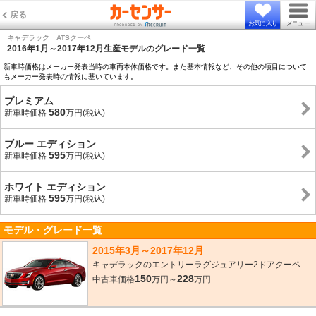
戻る
お気に入り
メニュー
キャデラック ATSクーペ
2016年1月～2017年12月生産モデルのグレード一覧
新車時価格はメーカー発表当時の車両本体価格です。また基本情報など、その他の項目について
もメーカー発表時の情報に基いています。
プレミアム
580
新車時価格
万円(税込)
ブルー エディション
595
新車時価格
万円(税込)
ホワイト エディション
595
新車時価格
万円(税込)
モデル・グレード一覧
2015年3月～2017年12月
キャデラックのエントリーラグジュアリー2ドアクーペ
150
228
中古車価格
万円～
万円