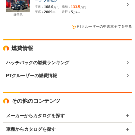
ーフ フルセグ
本体：
108.0
総額：
133.5
万円
万円
年式：
2009
走行：
5
年
万km
静岡県
PTクルーザーの中古車全てを見る
燃費情報
ハッチバックの燃費ランキング
PTクルーザーの燃費情報
その他のコンテンツ
メーカーからカタログを探す
車種からカタログを探す