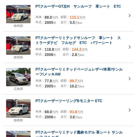
PTクルーザーGT左H サンルーフ 革シート ETC
本体：
88.0
総額：
115.1
万円
万円
年式：
2005
走行：
5.5
年
万km
静岡県
PTクルーザーリミテッドサンルーフ 革シート ス
トラーダナビ フルセグ ETC パワーシート
本体：
118.8
総額：
144.3
万円
万円
年式：
2008
走行：
2.8
年
万km
静岡県
PTクルーザーリミテッドベージュレザー/本革/サンル
ーフ/メッキAW
本体：
77.8
総額：
89.7
万円
万円
年式：
2005
走行：
10.2
年
万km
広島県
PTクルーザーツーリングBモニター ETC
本体：
68.0
総額：
93.8
万円
万円
年式：
2006
走行：
3.6
年
万km
静岡県
PTクルーザーリミテッド最終モデル 革シート サンル