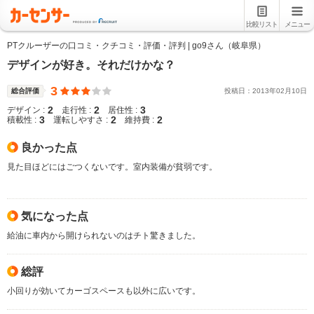
比較リスト
メニュー
PTクルーザーの口コミ・クチコミ・評価・評判 | go9さん（岐阜県）
デザインが好き。それだけかな？
3
総合評価
投稿日：
2013
年
02
月
10
日
2
2
3
デザイン :
走行性 :
居住性 :
3
2
2
積載性 :
運転しやすさ :
維持費 :
良かった点
見た目ほどにはごつくないです。室内装備が貧弱です。
気になった点
給油に車内から開けられないのはチト驚きました。
総評
小回りが効いてカーゴスペースも以外に広いです。