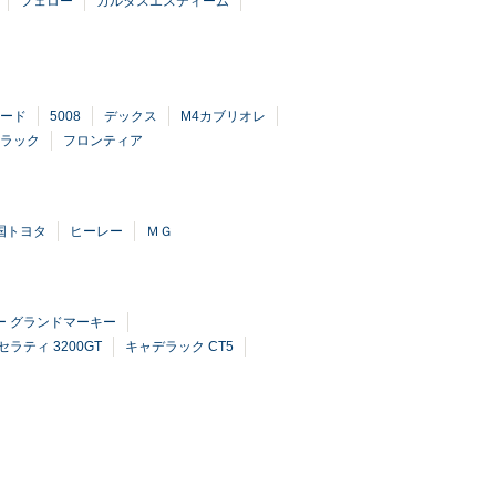
フェロー
カルタスエスティーム
ード
5008
デックス
M4カブリオレ
ラック
フロンティア
国トヨタ
ヒーレー
ＭＧ
ー グランドマーキー
セラティ 3200GT
キャデラック CT5