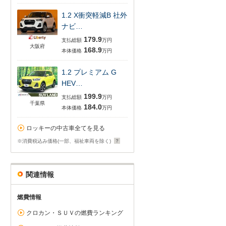
1.2 X衝突軽減B 社外
ナビ…
179.9
支払総額
万円
大阪府
168.9
本体価格
万円
1.2 プレミアム G
HEV…
199.9
支払総額
万円
千葉県
184.0
本体価格
万円
ロッキーの中古車全てを見る
※消費税込み価格(一部、福祉車両を除く)
関連情報
燃費情報
クロカン・ＳＵＶの燃費ランキング