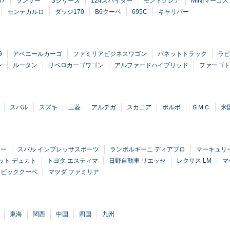
i7
ランサー
Sシリーズ
124スパイダー
モントクレア
MINIマーコス
モンテカルロ
ダッジ170
B6クーペ
695C
キャリバー
9
アベニールカーゴ
ファミリアビジネスワゴン
バネットトラック
ラピ
ン
ルータン
リベロカーゴワゴン
アルファードハイブリッド
ファーゴト
スバル
スズキ
三菱
アルテガ
スカニア
ボルボ
ＧＭＣ
米
ター
スバル インプレッサスポーツ
ランボルギーニ ディアブロ
マーキュリ
ット デュカト
トヨタ エスティマ
日野自動車 リエッセ
レクサス LM
マ
シビッククーペ
マツダ ファミリア
東海
関西
中国
四国
九州