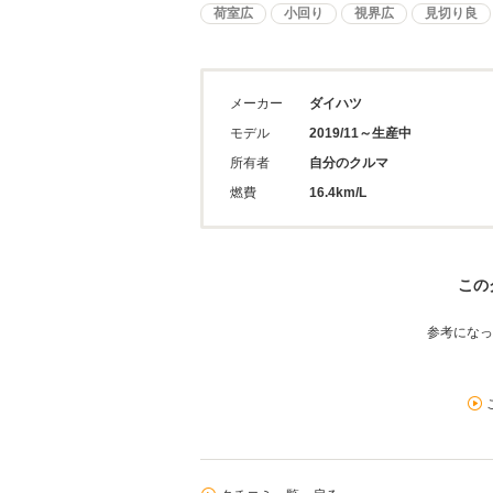
荷室広
小回り
視界広
見切り良
メーカー
ダイハツ
モデル
2019/11～生産中
所有者
自分のクルマ
燃費
16.4km/L
この
参考になっ