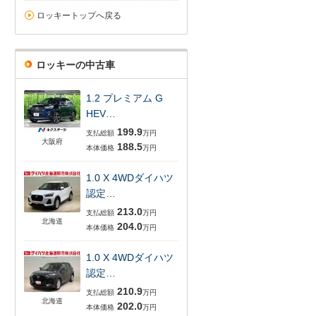
ロッキートップへ戻る
ロッキーの中古車
1.2 プレミアム G
HEV…
199.9
支払総額
万円
大阪府
188.5
本体価格
万円
1.0 X 4WDダイハツ
認定…
213.0
支払総額
万円
北海道
204.0
本体価格
万円
1.0 X 4WDダイハツ
認定…
210.9
支払総額
万円
北海道
202.0
本体価格
万円