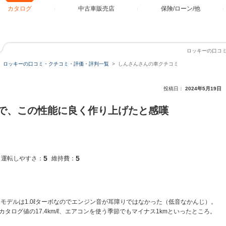
カタログ
中古車販売店
保険/ローン/他
ロッキーの口コ
ロッキーの口コミ・クチコミ・評価・評判一覧
しんさんさんの車クチコミ
投稿日：
2024年5月19日
で、この性能に良く作り上げたと感嘆
5
5
運転しやすさ：
維持費：
モデルは1.0ℓターボなのでエンジン音が耳障りではなかった（低音なかんじ）。
ログ値の17.4km/ℓ、エアコンを使う季節でもマイナス1kmといったところ。