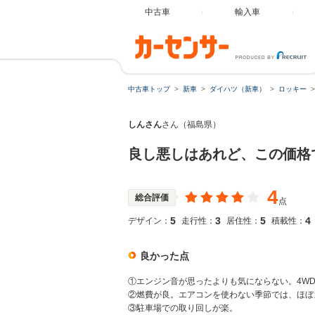
中古車
輸入車
中古車トップ
新車
ダイハツ（新車）
ロッキー
しんさん
さん（福島県）
良し悪しはあれど、この価格
4
総合評価
点
5
3
5
4
デザイン：
走行性：
居住性：
積載性：
良かった点
①エンジン音が思ったよりも気にならない。4WD
②燃費が良。エアコンを使わない季節では、ほぼカタ
③駐車場での取り回しが楽。