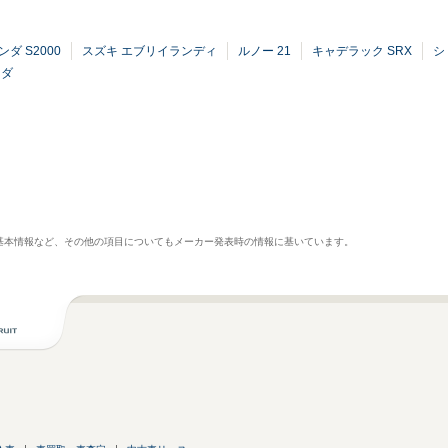
ンダ S2000
スズキ エブリイランディ
ルノー 21
キャデラック SRX
シ
マダ
基本情報など、その他の項目についてもメーカー発表時の情報に基いています。