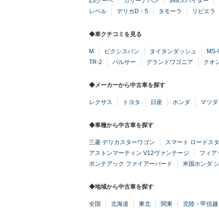
Z3クーペ
カリーナバン
348スパイダー
レベル
デリカD：5
タモーラ
リビエラ
◆車クチコミを見る
M
ピクシスバン
タイタンダッシュ
MS-
TR-2
パルサー
グランドワゴニア
クオ
◆メーカーから中古車を探す
レクサス
トヨタ
日産
ホンダ
マツダ
◆車種から中古車を探す
三菱 デリカスターワゴン
スマート ロードス
アストンマーティン V12ヴァンテージ
フィア
ポンテアック ファイアーバード
米国ホンダ 
◆地域から中古車を探す
全国
北海道
東北
関東
北陸・甲信越