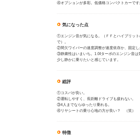
④オプションが多彩。低価格コンパクトカーです
気になった点
①エンジン音が気になる。（ＦＦとハイブリットの
で）。
②間欠ワイパーの速度調整が速度依存か、固定し
③静粛性はいまいち。1.0ℓターボのエンジン音
少し静かに乗りたいと感じています。
総評
①コスパが良い。
②運転しやすく、長距離ドライブも疲れない。
③4人までならゆったり乗れる。
④リヤシートの乗り心地の方が良い？ （笑）
特徴