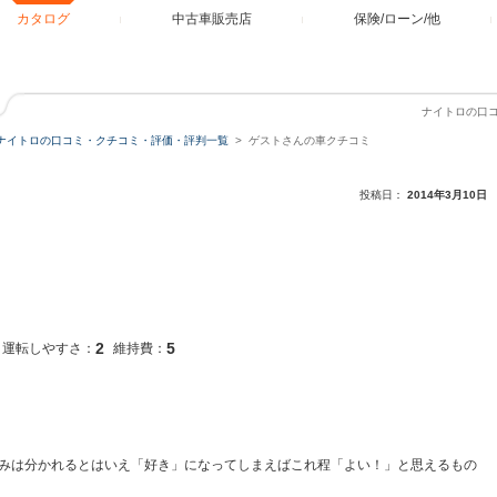
カタログ
中古車販売店
保険/ローン/他
ナイトロの口
ナイトロの口コミ・クチコミ・評価・評判一覧
ゲストさんの車クチコミ
投稿日：
2014年3月10日
2
5
運転しやすさ：
維持費：
みは分かれるとはいえ「好き」になってしまえばこれ程「よい！」と思えるもの