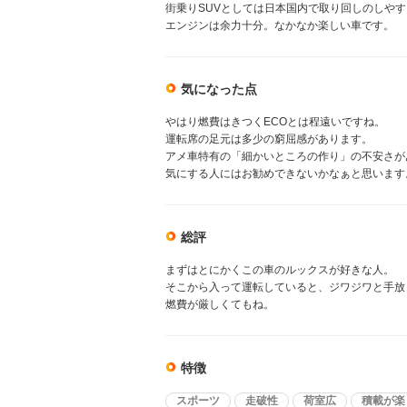
街乗りSUVとしては日本国内で取り回しのしや
エンジンは余力十分。なかなか楽しい車です。
気になった点
やはり燃費はきつくECOとは程遠いですね。
運転席の足元は多少の窮屈感があります。
アメ車特有の「細かいところの作り」の不安さが
気にする人にはお勧めできないかなぁと思います
総評
まずはとにかくこの車のルックスが好きな人。
そこから入って運転していると、ジワジワと手放
燃費が厳しくてもね。
特徴
スポーツ
走破性
荷室広
積載が楽