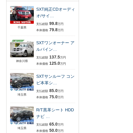
SXT純正CDオーディ
オ/サイ…
99.8
支払総額
万円
千葉県
79.8
本体価格
万円
SXTワンオーナー ア
ルパイン…
137.5
支払総額
万円
神奈川県
125.0
本体価格
万円
SXTサンルーフ コン
ビ本革シ…
85.0
支払総額
万円
埼玉県
75.0
本体価格
万円
R/T黒革シート HDD
ナビ …
65.0
支払総額
万円
埼玉県
50.0
本体価格
万円