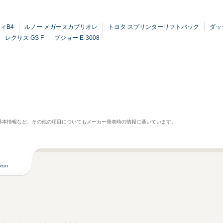
ィB4
ルノー メガーヌカブリオレ
トヨタ スプリンターリフトバック
ダッ
レクサス GS F
プジョー E-3008
基本情報など、その他の項目についてもメーカー発表時の情報に基いています。