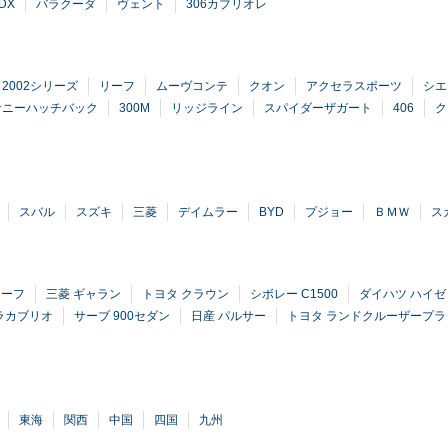
DX
バラクーダ
ヴェント
306カブリオレ
2002シリーズ
リーフ
ムーヴコンテ
クオン
アクセラスポーツ
シエ
サニーハッチバック
300M
リッジライン
スパイダーザガート
406
ク
スバル
スズキ
三菱
デイムラー
BYD
プジョー
ＢＭＷ
ス
チーフ
三菱 ギャラン
トヨタ クラウン
シボレー C1500
ダイハツ ハイ
ラカブリオ
サーブ 900セダン
日産 パルサー
トヨタ ランドクルーザープラ
東海
関西
中国
四国
九州