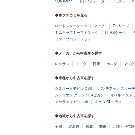
SQ6 e-tron
トレイルシーカー
ワジャ
M
◆車クチコミを見る
ロードスタークーペ
マークII
Tシリーズ
ミニキャブミーブトラック
TT RSクーペ
ファイブハンドレッド
◆メーカーから中古車を探す
レクサス
トヨタ
日産
ホンダ
マツダ
◆車種から中古車を探す
ＤＳオートモビル DS3
ポンテアック スター
シトロエン グランドC4ピカソ
オペル アスト
マセラティ ビトルボ
ＡＭＧ GLクラス
◆地域から中古車を探す
全国
北海道
東北
関東
北陸・甲信越