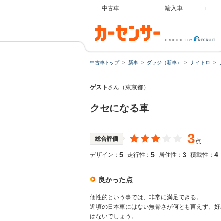
中古車
輸入車
中古車トップ
新車
ダッジ（新車）
ナイトロ
ゲスト
さん（東京都）
クセになる車
3
総合評価
点
5
5
3
4
デザイン：
走行性：
居住性：
積載性：
良かった点
個性的という事では、非常に満足できる。
近頃の日本車にはない無骨さが何とも言えず、好
はないでしょう。