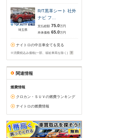
R/T黒革シート 社外
ナビ フ…
75.0
支払総額
万円
埼玉県
65.0
本体価格
万円
ナイトロの中古車全てを見る
※消費税込み価格(一部、福祉車両を除く)
関連情報
燃費情報
クロカン・ＳＵＶの燃費ランキング
ナイトロの燃費情報