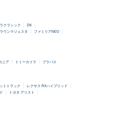
ラクラシック
D8
ラウンマジェスタ
ファミリアNEO
カニア
トミーカイラ
ブラバス
ゼットトラック
レクサス RXハイブリッド
ド
トヨタ アリスト