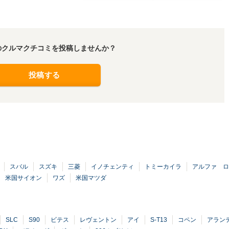
のクルマクチコミを投稿しませんか？
投稿する
スバル
スズキ
三菱
イノチェンティ
トミーカイラ
アルファ ロ
米国サイオン
ワズ
米国マツダ
SLC
S90
ビテス
レヴェントン
アイ
S-T13
コペン
アラン