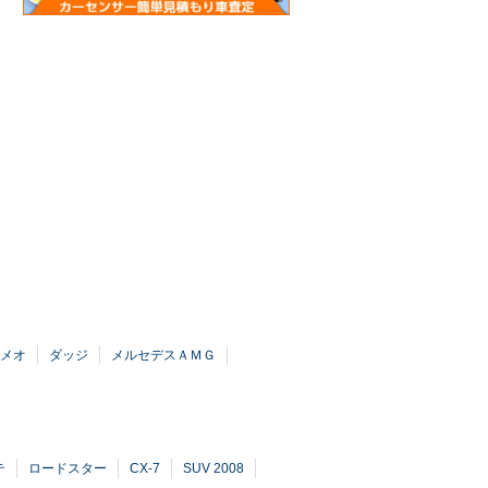
メオ
ダッジ
メルセデスＡＭＧ
テ
ロードスター
CX-7
SUV 2008