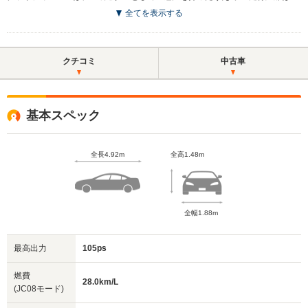
全てを表示する
クチコミ
中古車
基本スペック
全長4.92m
全高1.48m
全幅1.88m
最高出力
105ps
燃費
28.0km/L
(JC08モード)