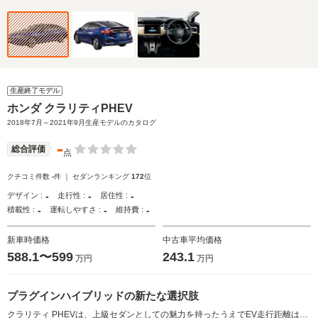
生産終了モデル
ホンダ クラリティPHEV
2018年7月～2021年9月生産モデルのカタログ
-
総合評価
点
クチコミ件数
-
件 ｜ セダンランキング
172
位
-
-
-
デザイン :
走行性 :
居住性 :
-
-
-
積載性 :
運転しやすさ :
維持費 :
新車時価格
中古車平均価格
588.1〜599
243.1
万円
万円
プラグインハイブリッドの新たな選択肢
クラリティ PHEVは、上級セダンとしての魅力を持ったうえでEV走行距離は114.6kmという長距離を実現している。ホンダの2モーターハイブリッドシステムを基に、バッテリー容量やコンバーター出力を向上させた。さらに、EVドライブ、ハイブリッドドライブ、エンジンドライブの3つのドライブモードを搭載し、状況に応じて最適なモードを自動選択する。急速充電、外部給電も可能な充電システムを採用しており、Honda SENSINGも標準装備し、安全性も含め新世代に対応した1台となっている。（2018.7）