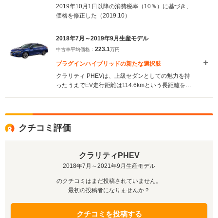
2019年10月1日以降の消費税率（10％）に基づき、
価格を修正した（2019.10）
2018年7月～2019年9月生産モデル
223.1
中古車平均価格：
万円
プラグインハイブリッドの新たな選択肢
クラリティ PHEVは、上級セダンとしての魅力を持
ったうえでEV走行距離は114.6kmという長距離を実
現している。ホンダの2モーターハイブリッドシステ
ムを基に、バッテリー容量やコンバーター出力を向
上させた。さらに、EVドライブ、ハイブリッドドラ
イブ、エンジンドライブの3つのドライブモードを搭
クチコミ評価
載し、状況に応じて最適なモードを自動選択する。
急速充電、外部給電も可能な充電システムを採用し
ており、Honda SENSINGも標準装備し、安全性も
クラリティPHEV
含め新世代に対応した1台となっている。
2018年7月～2021年9月生産モデル
（2018.7）
のクチコミはまだ投稿されていません。
最初の投稿者になりませんか？
クチコミを投稿する