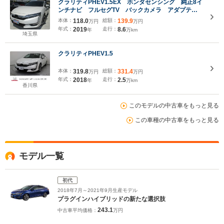
クラリティPHEV1.5EX ホンダセンシング 純正8イ
ンチナビ フルセグTV バックカメラ アダプティ
ブクルーズコントロール ドライブレコーダー
本体：
118.0
総額：
139.9
万円
万円
ETC ハーフレザーシート シートヒーター パワー
年式：
2019
走行：
8.6
年
万km
シート LEDヘッドライト
埼玉県
クラリティPHEV1.5
本体：
319.8
総額：
331.4
万円
万円
年式：
2018
走行：
2.5
年
万km
香川県
このモデルの中古車をもっと見る
この車種の中古車をもっと見る
モデル一覧
初代
2018年7月～2021年9月生産モデル
プラグインハイブリッドの新たな選択肢
243.1
中古車平均価格：
万円