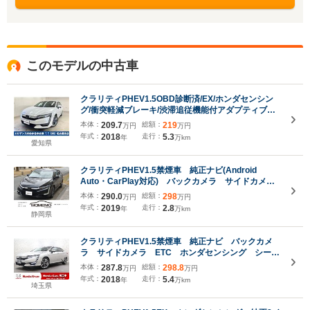
このモデルの中古車
クラリティPHEV1.5OBD診断済/EX/ホンダセンシン
グ/衝突軽減ブレーキ/渋滞追従機能付アダプティブク
ルーズコントロール/車線維持支援システム/革プライ
本体：
209.7
総額：
219
万円
万円
ムスムースコンビシート/シートヒーター/ベンチレー
年式：
2018
走行：
5.3
年
万km
ション/インターナビ
愛知県
クラリティPHEV1.5禁煙車 純正ナビ(Android
Auto・CarPlay対応) バックカメラ サイドカメ
ラ ETC ホンダセンシング シートヒーター コン
本体：
290.0
総額：
298
万円
万円
ビシート パワーシート LEDヘッドライト 純正ア
年式：
2019
走行：
2.8
年
万km
ルミホイール スマートキー
静岡県
クラリティPHEV1.5禁煙車 純正ナビ バックカメ
ラ サイドカメラ ETC ホンダセンシング シート
ヒーター コンビシート パワーシート LEDヘッド
本体：
287.8
総額：
298.8
万円
万円
ライト 純正アルミホイール スマートキー
年式：
2018
走行：
5.4
年
万km
埼玉県