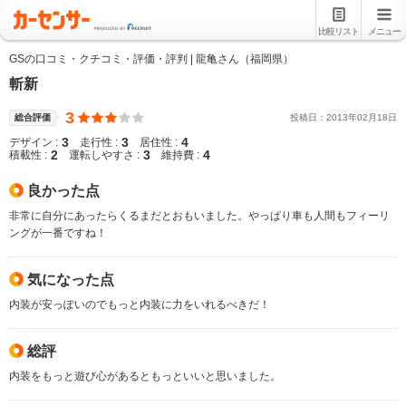
比較リスト
メニュー
GSの口コミ・クチコミ・評価・評判 | 龍亀さん（福岡県）
斬新
3
総合評価
投稿日：
2013
年
02
月
18
日
3
3
4
デザイン :
走行性 :
居住性 :
2
3
4
積載性 :
運転しやすさ :
維持費 :
良かった点
非常に自分にあったらくるまだとおもいました。やっぱり車も人間もフィーリ
ングが一番ですね！
気になった点
内装が安っぽいのでもっと内装に力をいれるべきだ！
総評
内装をもっと遊び心があるともっといいと思いました。