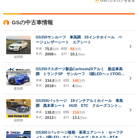
GSのカタログを見る
GSの中古車情報
GS350サンルーフ 車高調 20インチホイール ベ
ージュレザーシート エアシート
本体：
75.0
総額：
88
万円
万円
年式：
2006
走行：
10.1
年
万km
福岡県
GS350 Fスポーツ新品Carlsson20アルミ 新品車高
調 トランクSP サンルーフ 3眼LEDヘッドFOG
オレンジキャリパー 赤革PWシート パドル クル
本体：
334.0
総額：
349
万円
万円
コン フルセグTV Bluetooth Bカメラ ETC
年式：
2018
走行：
4
年
万km
愛知県
GS350Iパッケージ 19インチアルミホイール 車高
調 黒本革シート HUD ETC クルーズコントロ
ール
本体：
138.0
総額：
158
万円
万円
年式：
2012
走行：
13.1
年
万km
福岡県
GS300 Iパッケージ後期・茶革エアシート・セーフテ
ィS・3眼LED・ナビ・フルセグ・Bカメラ・BTオー