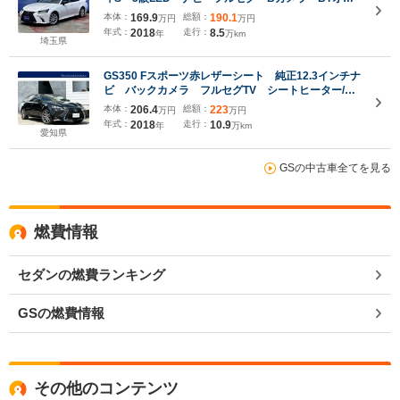
ディオ・純正17AW・パワーシート・パワートラン
本体：
169.9
総額：
190.1
万円
万円
ク・パドルシフト・BSM・オートHIビーム・LKA・
年式：
2018
走行：
8.5
年
万km
電動サンシェード
埼玉県
GS350 Fスポーツ赤レザーシート 純正12.3インチナ
ビ バックカメラ フルセグTV シートヒーター/ベ
ンチレーション ステアリングヒーター 前後ドラレ
本体：
206.4
総額：
223
万円
万円
コ 純正19インチAW レーダークルーズコントロー
年式：
2018
走行：
10.9
年
万km
ル パワーシート ETC2.0
愛知県
GSの中古車全てを見る
燃費情報
セダンの燃費ランキング
GSの燃費情報
その他のコンテンツ