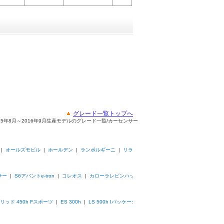
グレード一覧トップへ
2015年8月～2016年9月生産モデルのグレード一覧/カーセンサー
|
オールズモビル
|
ホールデン
|
ランボルギーニ
|
リラ
サー
|
S6アバントe-tron
|
コレオス
|
カローラレビンハッ
リッド 450h Fスポーツ
|
ES 300h
|
LS 500h Iパッケージ