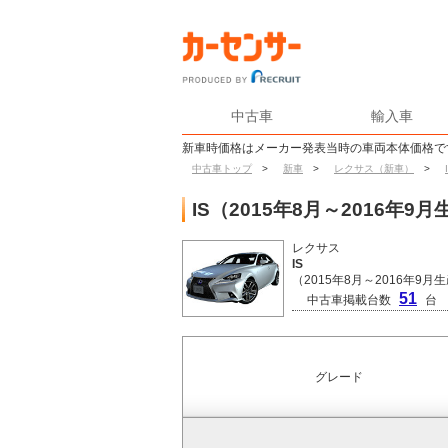
中古車
輸入車
新車時価格はメーカー発表当時の車両本体価格で
中古車トップ
>
新車
>
レクサス（新車）
>
IS（2015年8月～2016年
レクサス
IS
（2015年8月～2016年9月
51
中古車掲載台数
台
グレード