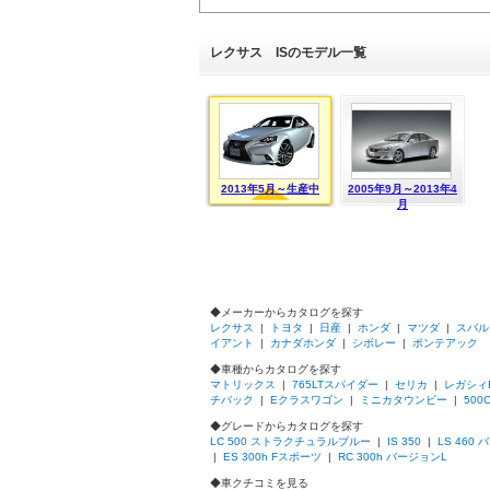
レクサス ISのモデル一覧
2013年5月～生産中
2005年9月～2013年4
月
◆メーカーからカタログを探す
レクサス
|
トヨタ
|
日産
|
ホンダ
|
マツダ
|
スバル
イアント
|
カナダホンダ
|
シボレー
|
ポンテアック
◆車種からカタログを探す
マトリックス
|
765LTスパイダー
|
セリカ
|
レガシィ
チバック
|
Eクラスワゴン
|
ミニカタウンビー
|
500
◆グレードからカタログを探す
LC 500 ストラクチュラルブルー
|
IS 350
|
LS 460
|
ES 300h Fスポーツ
|
RC 300h バージョンL
◆車クチコミを見る