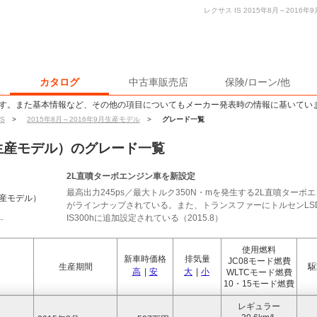
レクサス IS 2015年8月～201
カタログ
中古車販売店
保険/ローン/他
す。また基本情報など、その他の項目についてもメーカー発表時の情報に基いてい
IS
>
2015年8月～2016年9月生産モデル
>
グレード一覧
9月生産モデル）のグレード一覧
2L直噴ターボエンジン車を新設定
最高出力245ps／最大トルク350N・mを発生する2L直噴ターボエ
生産モデル）
がラインナップされている。また、トランスファーにトルセンLS
IS300hに追加設定されている（2015.8）
使用燃料
新車時価格
排気量
JC08モード燃費
生産期間
駆
高
|
安
大
|
小
WLTCモード燃費
10・15モード燃費
レギュラー