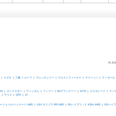
IS 
|
スズキ
|
三菱
|
ルーフ
|
ヴェンチュリー
|
ウエストフィールド
|
マイバッハ
|
ティヨール
B4
|
ロードスター
|
ウィンダム
|
フィリー
|
B4グランクーペ
|
GT-R
|
エスカレード
|
ラン
C
|
ヤリス
|
Q50
|
21
 バージョンU Iパッケージ 4WD
|
LBX モリゾウ RR 4WD
|
RXハイブリッド 450h 4WD
|
GSハイブ