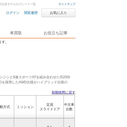
6年9月生産モデルのグレード一覧
サイトマップ
ログイン
閲覧履歴
お気に入り
車買取
お役立ち記事
ます。
ンジンと8速スポーツATを組み合わせたIS200t
Dを採用したAWD仕様がハイブリッド仕様の
初期状態に戻す
定員
中古車
動方式
ミッション
スライドドア
台数