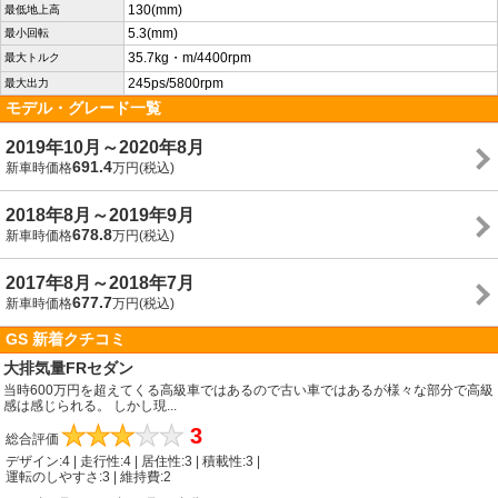
130(mm)
最低地上高
5.3(mm)
最小回転
35.7kg・m/4400rpm
最大トルク
245ps/5800rpm
最大出力
モデル・グレード一覧
2019年10月～2020年8月
691.4
新車時価格
万円(税込)
2018年8月～2019年9月
678.8
新車時価格
万円(税込)
2017年8月～2018年7月
677.7
新車時価格
万円(税込)
GS 新着クチコミ
大排気量FRセダン
当時600万円を超えてくる高級車ではあるので古い車ではあるが様々な部分で高級
感は感じられる。 しかし現...
★
★
★
★
★
3
総合評価
デザイン:4 | 走行性:4 | 居住性:3 | 積載性:3 |
運転のしやすさ:3 | 維持費:2