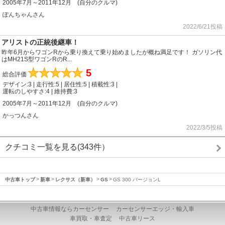
2005年7月～2011年12月 (自分のクルマ)
ぽんちゃんさん
2022/6/21投稿
アリストの正統後継車！
昨年6月からワゴンRから乗り換えて乗り始めましたが概ね満足です！ ガソリン代
はMH21S型ワゴンRのR...
★
★
★
★
★
5
総合評価
デザイン:3 | 走行性:5 | 居住性:5 | 積載性:3 |
運転のしやすさ:4 | 維持費:3
2005年7月～2011年12月 (自分のクルマ)
かっつんさん
2022/3/5投稿
クチコミ一覧を見る(343件）
中古車トップ
新車
レクサス（新車）
GS
GS 300 バージョンL
中古車情報ならカーセンサー
カーセンサーエッジ・輸入車
車買取・車査定
中古車リース