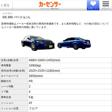
戻る
お気に入り
メニュー
レクサス
GS 300 バージョンL
新車時価格はメーカー発表当時の車両本体価格です。また基本情報など、その他の項目について
もメーカー発表時の情報に基いています。
4880×1840×1455(mm)
全長x全幅x全高
1690(kg)
車両重量
2025×1535×1180(mm)
室内(全長x全幅x全高)
2850(mm)
ホイールベース
FR
駆動方式
2
シート列数
4
ドア数
5名
乗車定員
AT
ミッション
フロア
ミッション位置