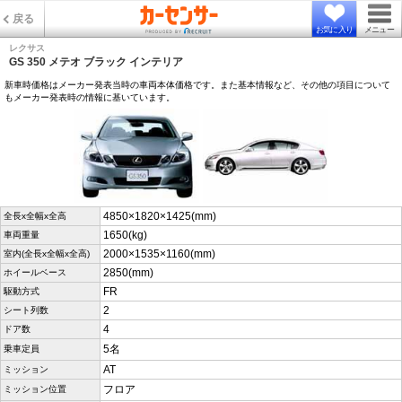
戻る
お気に入り
メニュー
レクサス
GS 350 メテオ ブラック インテリア
新車時価格はメーカー発表当時の車両本体価格です。また基本情報など、その他の項目について
もメーカー発表時の情報に基いています。
4850×1820×1425(mm)
全長x全幅x全高
1650(kg)
車両重量
2000×1535×1160(mm)
室内(全長x全幅x全高)
2850(mm)
ホイールベース
FR
駆動方式
2
シート列数
4
ドア数
5名
乗車定員
AT
ミッション
フロア
ミッション位置