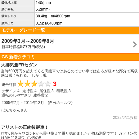
140(mm)
最低地上高
5.2(mm)
最小回転
38.4kg・m/4800rpm
最大トルク
315ps/6400rpm
最大出力
モデル・グレード一覧
2009年3月～2009年8月
577
新車時価格
万円(税込)
GS 新着クチコミ
大排気量FRセダン
当時600万円を超えてくる高級車ではあるので古い車ではあるが様々な部分で高級
感は感じられる。 しかし現...
★
★
★
★
★
3
総合評価
デザイン:4 | 走行性:4 | 居住性:3 | 積載性:3 |
運転のしやすさ:3 | 維持費:2
2005年7月～2011年12月 (自分のクルマ)
ぽんちゃんさん
2022/6/21投稿
アリストの正統後継車！
昨年6月からワゴンRから乗り換えて乗り始めましたが概ね満足です！ ガソリン代
はMH21S型ワゴンRのR...