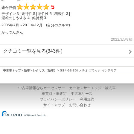
★
★
★
★
★
5
総合評価
デザイン:3 | 走行性:5 | 居住性:5 | 積載性:3 |
運転のしやすさ:4 | 維持費:3
2005年7月～2011年12月 (自分のクルマ)
かっつんさん
2022/3/5投稿
クチコミ一覧を見る(343件）
中古車トップ
新車
レクサス（新車）
GS
GS 350 メテオ ブラック インテリア
中古車情報ならカーセンサー
カーセンサーエッジ・輸入車
車買取・車査定
中古車リース
プライバシーポリシー
利用規約
サイトマップ
お問い合わせ