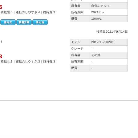
所有者
自分のクルマ
5
｜積載性:3｜運転のしやすさ:4｜維持費:3
所有期間
2021/6～
燃費
10km/L
投稿日2021年9月14日
都）
モデル
2012/1～2020/8
グレード
-
所有者
その他
3
｜積載性:3｜運転のしやすさ:3｜維持費:3
所有期間
-
燃費
-