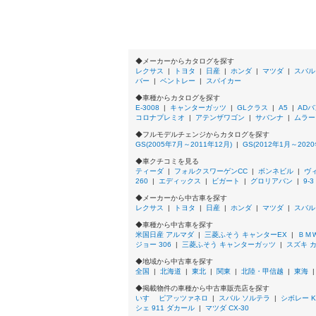
250 Iパッケージ
250 バージョンL
300
300 Fスポーツ
300 Iパッケージ
◆メーカーからカタログを探す
300 エターナル ツーリング
レクサス
|
トヨタ
|
日産
|
ホンダ
|
マツダ
|
スバル
バー
|
ベントレー
|
スパイカー
300 バージョンL
300 ブラック シークエンス
◆車種からカタログを探す
350
E-3008
|
キャンターガッツ
|
GLクラス
|
A5
|
ADバ
コロナプレミオ
350 4WD
|
アテンザワゴン
|
サバンナ
|
ムラー
350 Fスポーツ
◆フルモデルチェンジからカタログを探す
350 Fスポーツ 4WD
GS(2005年7月～2011年12月)
|
GS(2012年1月～2020
350 Fスポーツ クロスライン
◆車クチコミを見る
350 Fスポーツ クロスライン 4WD
ティーダ
|
フォルクスワーゲンCC
|
ボンネビル
|
ヴ
350 Iパッケージ
260
|
エディックス
|
ビガート
|
グロリアバン
|
9-3
350 Iパッケージ 4WD
◆メーカーから中古車を探す
350 アートワークス
レクサス
|
トヨタ
|
日産
|
ホンダ
|
マツダ
|
スバル
350 アートワークス 4WD
◆車種から中古車を探す
350 エターナル ツーリング
米国日産 アルマダ
|
三菱ふそう キャンターEX
|
ＢＭＷ
350 エターナル ツーリング 4WD
ジョー 306
|
三菱ふそう キャンターガッツ
|
スズキ 
350 バージョンI
◆地域から中古車を探す
350 バージョンI 4WD
全国
|
北海道
|
東北
|
関東
|
北陸・甲信越
|
東海
350 バージョンL
350 バージョンL 4WD
◆掲載物件の車種から中古車販売店を探す
350 パッショネイトブラックインテリア
いすゞ ピアッツァネロ
|
スバル ソルテラ
|
シボレー K
シェ 911 ダカール
|
マツダ CX-30
350 パッショネイトブラックインテリア 4W