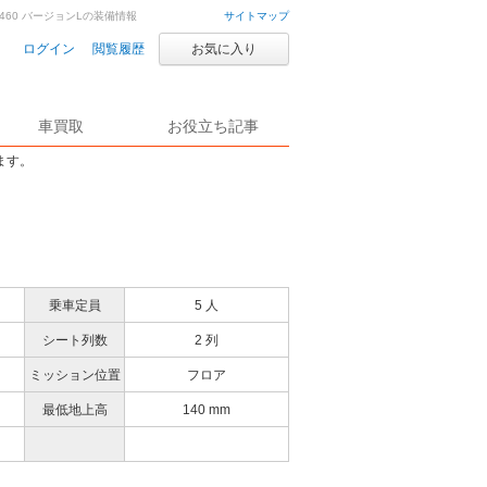
S460 バージョンLの装備情報
サイトマップ
ログイン
閲覧履歴
お気に入り
車買取
お役立ち記事
ます。
乗車定員
5 人
シート列数
2 列
ミッション位置
フロア
最低地上高
140 mm