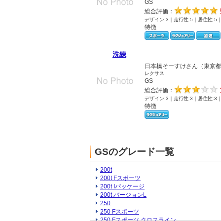
GS
総合評価：
デザイン:3｜走行性:5｜居住性:5
特徴
洗練
日本橋そーすけさん（東京
レクサス
GS
総合評価：
デザイン:3｜走行性:3｜居住性:3
特徴
GSのグレード一覧
200t
200t Fスポーツ
200t Iパッケージ
200t バージョンL
250
250 Fスポーツ
250 Fスポーツ クロスライン