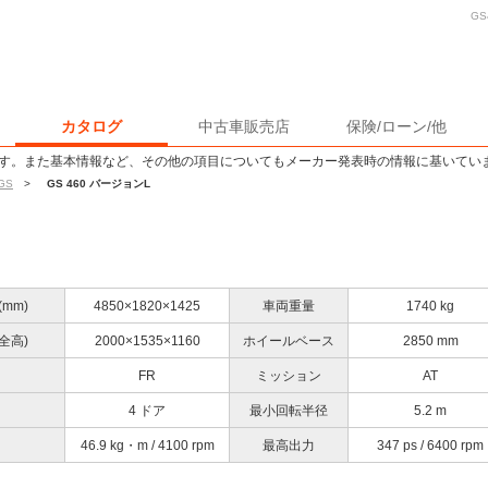
G
カタログ
中古車販売店
保険/ローン/他
す。また基本情報など、その他の項目についてもメーカー発表時の情報に基いてい
GS
>
GS 460 バージョンL
mm)
4850×1820×1425
車両重量
1740 kg
全高)
2000×1535×1160
ホイールベース
2850 mm
FR
ミッション
AT
4 ドア
最小回転半径
5.2 m
46.9 kg・m / 4100 rpm
最高出力
347 ps / 6400 rpm