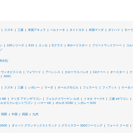
|
スズキ
|
三菱
|
米国アキュラ
|
ベルトーネ
|
タイトヨタ
|
米国マツダ
|
ダイハツ
|
モー
ン
|
100シリーズ
|
K10
|
エッセ
|
Eクラス
|
i8ロードスター
|
フリートウッドクーペ
|
コル
ノ
年8月)
ィヴィオビストロ
|
フォワード
|
アベンシス
|
カローラスパシオ
|
C4クーペ
|
オースター
|
ク
|
300C
|
スズキ
|
三菱
|
シボレー
|
ラーダ
|
オールズモビル
|
フェラーリ
|
フィアット
|
ケータ
 M5
|
マツダ アテンザワゴン
|
フォルクスワーゲン ルポ
|
トヨタ マークX
|
三菱 eKワゴン
|
カルタスクレセントワゴン
|
ハマー H2
|
ボルボ XC90
|
シボレー K20
|
関西
|
中国
|
四国
|
九州
3500
|
ダイハツ グランマックストラック
|
クライスラー 300Cツーリング
|
フォード クーガ
|
D