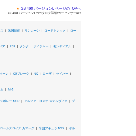
GS 460 バージョンL ページのTOPへ
GS460 バージョンLのカタログ詳細/カーセンサーnet
リス
|
米国日産
|
リンカーン
|
ロードトレック
|
ロー
ベア
|
959
|
タンク
|
ボイジャー
|
モンディアル
|
オーレ
|
C5ブレーク
|
NX
|
ローザ
|
セイバー
|
ハム
|
ＭＧ
シボレー SSR
|
アルファ ロメオ ステルヴィオ
|
プ
ロールスロイス カマーグ
|
米国アキュラ NSX
|
ポル