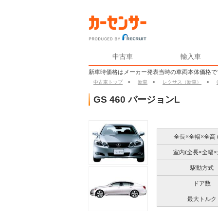
中古車
輸入車
新車時価格はメーカー発表当時の車両本体価格で
中古車トップ
>
新車
>
レクサス（新車）
>
GS 460 バージョンL
全長×全幅×全高 (
室内(全長×全幅×
駆動方式
ドア数
最大トルク