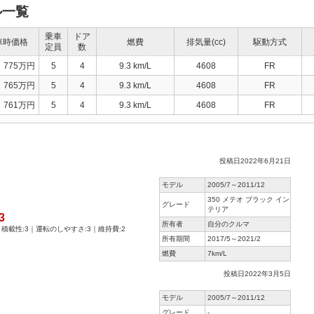
ル一覧
乗車
ドア
車時価格
燃費
排気量(cc)
駆動方式
定員
数
775万円
5
4
9.3 km/L
4608
FR
765万円
5
4
9.3 km/L
4608
FR
761万円
5
4
9.3 km/L
4608
FR
投稿日2022年6月21日
モデル
2005/7～2011/12
350 メテオ ブラック イン
グレード
テリア
3
所有者
自分のクルマ
｜積載性:3｜運転のしやすさ:3｜維持費:2
所有期間
2017/5～2021/2
燃費
7km/L
投稿日2022年3月5日
モデル
2005/7～2011/12
グレード
-