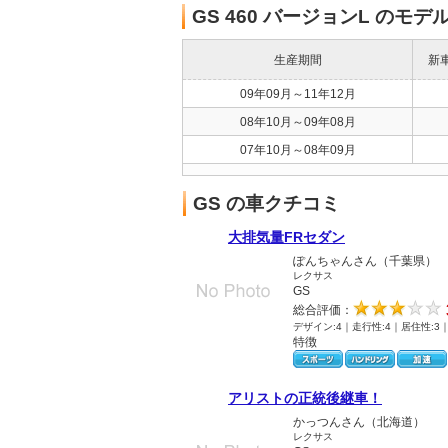
GS 460 バージョンL のモデ
生産期間
新
09年09月～11年12月
08年10月～09年08月
07年10月～08年09月
GS の車クチコミ
大排気量FRセダン
ぽんちゃんさん（千葉県）
レクサス
GS
総合評価：
デザイン:4｜走行性:4｜居住性:3
特徴
アリストの正統後継車！
かっつんさん（北海道）
レクサス