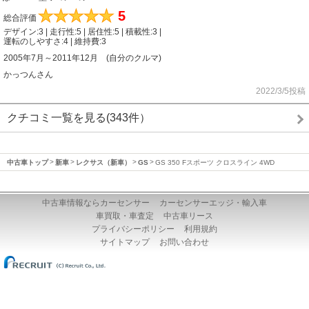
★
★
★
★
★
5
総合評価
デザイン:3 | 走行性:5 | 居住性:5 | 積載性:3 |
運転のしやすさ:4 | 維持費:3
2005年7月～2011年12月 (自分のクルマ)
かっつんさん
2022/3/5投稿
クチコミ一覧を見る(343件）
中古車トップ
新車
レクサス（新車）
GS
GS 350 Fスポーツ クロスライン 4WD
中古車情報ならカーセンサー
カーセンサーエッジ・輸入車
車買取・車査定
中古車リース
プライバシーポリシー
利用規約
サイトマップ
お問い合わせ