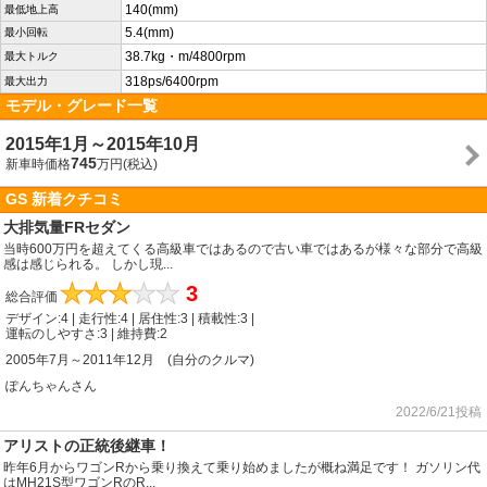
140(mm)
最低地上高
5.4(mm)
最小回転
38.7kg・m/4800rpm
最大トルク
318ps/6400rpm
最大出力
モデル・グレード一覧
2015年1月～2015年10月
745
新車時価格
万円(税込)
GS 新着クチコミ
大排気量FRセダン
当時600万円を超えてくる高級車ではあるので古い車ではあるが様々な部分で高級
感は感じられる。 しかし現...
★
★
★
★
★
3
総合評価
デザイン:4 | 走行性:4 | 居住性:3 | 積載性:3 |
運転のしやすさ:3 | 維持費:2
2005年7月～2011年12月 (自分のクルマ)
ぽんちゃんさん
2022/6/21投稿
アリストの正統後継車！
昨年6月からワゴンRから乗り換えて乗り始めましたが概ね満足です！ ガソリン代
はMH21S型ワゴンRのR...