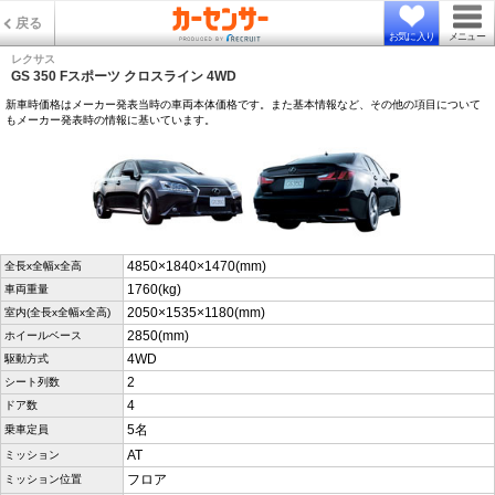
戻る
お気に入り
メニュー
レクサス
GS 350 Fスポーツ クロスライン 4WD
新車時価格はメーカー発表当時の車両本体価格です。また基本情報など、その他の項目について
もメーカー発表時の情報に基いています。
4850×1840×1470(mm)
全長x全幅x全高
1760(kg)
車両重量
2050×1535×1180(mm)
室内(全長x全幅x全高)
2850(mm)
ホイールベース
4WD
駆動方式
2
シート列数
4
ドア数
5名
乗車定員
AT
ミッション
フロア
ミッション位置