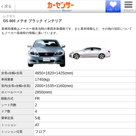
戻る
お気に入り
メニュー
レクサス
GS 460 メテオ ブラック インテリア
新車時価格はメーカー発表当時の車両本体価格です。また基本情報など、その他の項目について
もメーカー発表時の情報に基いています。
4850×1820×1425(mm)
全長x全幅x全高
1740(kg)
車両重量
2000×1535×1160(mm)
室内(全長x全幅x全高)
2850(mm)
ホイールベース
FR
駆動方式
2
シート列数
4
ドア数
5名
乗車定員
AT
ミッション
フロア
ミッション位置