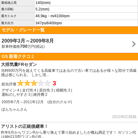
140(mm)
最低地上高
5.2(mm)
最小回転
46.9kg・m/4100rpm
最大トルク
347ps/6400rpm
最大出力
モデル・グレード一覧
2009年3月～2009年8月
700
新車時価格
万円(税込)
GS 新着クチコミ
大排気量FRセダン
当時600万円を超えてくる高級車ではあるので古い車ではあるが様々な部分で高級
感は感じられる。 しかし現...
★
★
★
★
★
3
総合評価
デザイン:4 | 走行性:4 | 居住性:3 | 積載性:3 |
運転のしやすさ:3 | 維持費:2
2005年7月～2011年12月 (自分のクルマ)
ぽんちゃんさん
2022/6/21投稿
アリストの正統後継車！
昨年6月からワゴンRから乗り換えて乗り始めましたが概ね満足です！ ガソリン代
はMH21S型ワゴンRのR...