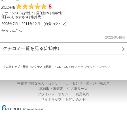
★
★
★
★
★
5
総合評価
デザイン:3 | 走行性:5 | 居住性:5 | 積載性:3 |
運転のしやすさ:4 | 維持費:3
2005年7月～2011年12月 (自分のクルマ)
かっつんさん
2022/3/5投稿
クチコミ一覧を見る(343件）
中古車トップ
新車
レクサス（新車）
GS
GS 460 メテオ ブラック インテリア
中古車情報ならカーセンサー
カーセンサーエッジ・輸入車
車買取・車査定
中古車リース
プライバシーポリシー
利用規約
サイトマップ
お問い合わせ