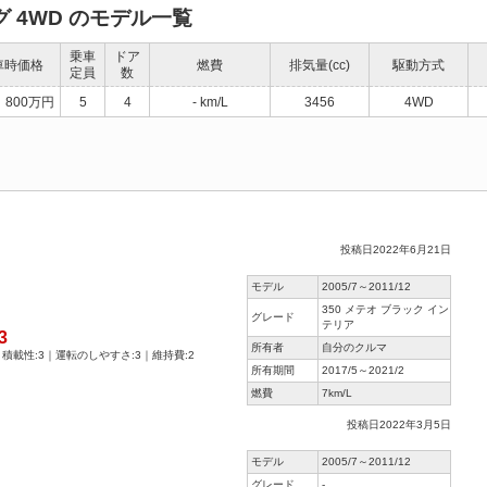
グ 4WD のモデル一覧
乗車
ドア
車時価格
燃費
排気量(cc)
駆動方式
定員
数
800万円
5
4
- km/L
3456
4WD
投稿日2022年6月21日
モデル
2005/7～2011/12
350 メテオ ブラック イン
グレード
テリア
3
所有者
自分のクルマ
｜積載性:3｜運転のしやすさ:3｜維持費:2
所有期間
2017/5～2021/2
燃費
7km/L
投稿日2022年3月5日
モデル
2005/7～2011/12
グレード
-