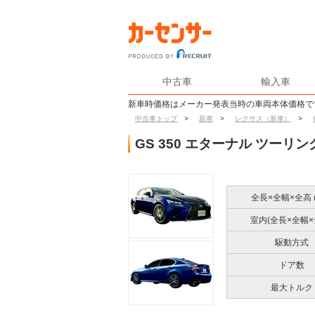
中古車
輸入車
新車時価格はメーカー発表当時の車両本体価格で
中古車トップ
>
新車
>
レクサス（新車）
>
GS 350 エターナル ツーリン
全長×全幅×全高 (
室内(全長×全幅×
駆動方式
ドア数
最大トルク