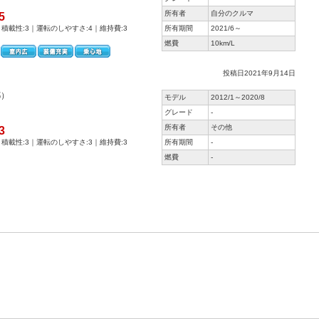
所有者
自分のクルマ
5
｜積載性:3｜運転のしやすさ:4｜維持費:3
所有期間
2021/6～
燃費
10km/L
投稿日2021年9月14日
都）
モデル
2012/1～2020/8
グレード
-
所有者
その他
3
｜積載性:3｜運転のしやすさ:3｜維持費:3
所有期間
-
燃費
-