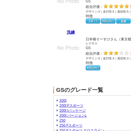
GS
総合評価：
デザイン:3｜走行性:5｜居住性:5
特徴
洗練
日本橋そーすけさん（東京
レクサス
GS
総合評価：
デザイン:3｜走行性:3｜居住性:3
特徴
GSのグレード一覧
200t
200t Fスポーツ
200t Iパッケージ
200t バージョンL
250
250 Fスポーツ
250 Fスポーツ クロスライン