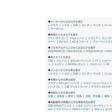
250 Iパッケージ
250 バージョンL
300
300 Fスポーツ
300 Iパッケージ
◆メーカーからカタログを探す
300 エターナル ツーリング
レクサス
|
トヨタ
|
日産
|
ホンダ
|
マツダ
|
スバル
|
ケータハム
300 バージョンL
300 ブラック シークエンス
◆車種からカタログを探す
350
アテンザワゴン
|
エルカミーノ
|
ワゴニア
|
コンパク
テート
350 4WD
|
Sクラス
|
AZ-オフロード
|
フリードハイブ
350 Fスポーツ
◆フルモデルチェンジからカタログを探す
350 Fスポーツ 4WD
GS(2005年7月～2011年12月)
|
GS(2012年1月～2020
350 Fスポーツ クロスライン
◆車クチコミを見る
350 Fスポーツ クロスライン 4WD
C30
|
クロノス
|
Q3スポーツバック
|
TT
|
シルバー
350 Iパッケージ
ュ
|
リバティ
|
NV200バネット
|
コロナバン
|
SC
350 Iパッケージ 4WD
◆メーカーから中古車を探す
350 アートワークス
レクサス
|
トヨタ
|
日産
|
ホンダ
|
マツダ
|
スバル
350 アートワークス 4WD
◆車種から中古車を探す
350 エターナル ツーリング
アウディ S5スポーツバック
|
スズキ ジムニーワイド
350 バージョンI
バーチブル
|
三菱 デリカトラック
|
アウディ A1スポ
350 バージョンI 4WD
◆地域から中古車を探す
350 バージョンL
全国
|
北海道
|
東北
|
関東
|
北陸・甲信越
|
東海
350 バージョンL 4WD
350 パッショネイトブラックインテリア
◆掲載物件の車種から中古車販売店を探す
350 パッショネイトブラックインテリア 4W
日産 NT450アトラス
|
トヨタ スプリンターマリノ
|
tron
|
マクラーレン 750Sスパイダー
|
ポルシェ タイ
350 ブラック シークエンス