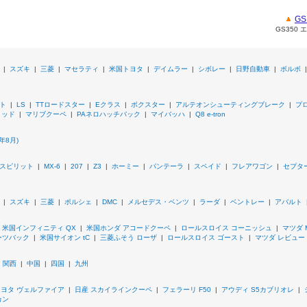
G
GS350
|
スズキ
|
三菱
|
マセラティ
|
米国トヨタ
|
デイムラー
|
シボレー
|
日野自動車
|
ボルボ
ト
|
LS
|
TTロードスター
|
Eクラス
|
ボクスター
|
アルテオンシューティングブレーク
|
プ
リッド
|
マリブクーペ
|
PAネロハッチバック
|
マイバッハ
|
Q8 e-tron
年8月)
スピリット
|
MX-6
|
207
|
Z3
|
ホーミー
|
パンテーラ
|
スペイド
|
フレアワゴン
|
セプタ
|
スズキ
|
三菱
|
ポルシェ
|
DMC
|
メルセデス・ベンツ
|
ラーダ
|
ベントレー
|
アバルト
|
米国インフィニティ QX
|
米国ホンダ アコードクーペ
|
ロールスロイス コーニッシュ
|
マツダ 
ーツバック
|
米国サイオン tC
|
三菱ふそう ローザ
|
ロールスロイス ゴースト
|
マツダ レビュー
|
関西
|
中国
|
四国
|
九州
D
トヨタ ヴェルファイア
|
日産 スカイラインクーペ
|
フェラーリ F50
|
アウディ S5カブリオレ
|
カン