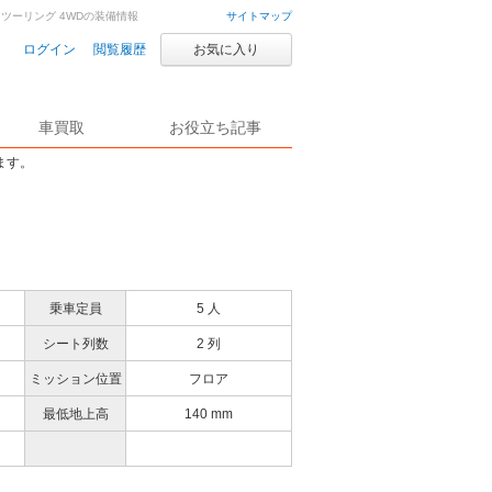
ル ツーリング 4WDの装備情報
サイトマップ
ログイン
閲覧履歴
お気に入り
車買取
お役立ち記事
ます。
乗車定員
5 人
シート列数
2 列
ミッション位置
フロア
最低地上高
140 mm