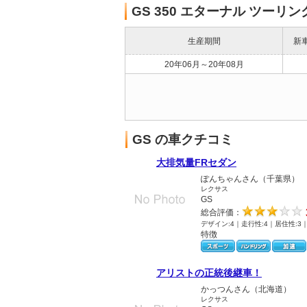
GS 350 エターナル ツーリン
生産期間
新
20年06月～20年08月
GS の車クチコミ
大排気量FRセダン
ぽんちゃんさん（千葉県）
レクサス
GS
総合評価：
デザイン:4｜走行性:4｜居住性:3
特徴
アリストの正統後継車！
かっつんさん（北海道）
レクサス