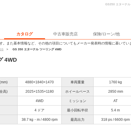
GS350 エターナ
カタログ
中古車販売店
保険/ローン/他
す。また基本情報など、その他の項目についてもメーカー発表時の情報に基いてい
GS
>
GS 350 エターナル ツーリング 4WD
グ 4WD
mm)
4880×1840×1470
車両重量
1760 kg
全高)
2025×1535×1180
ホイールベース
2850 mm
4WD
ミッション
AT
4 ドア
最小回転半径
5.4 m
38.7 kg・m / 4800 rpm
最高出力
318 ps / 6600 rpm