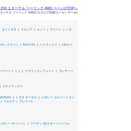
S 350 エターナル ツーリング 4WD ページのTOPへ
 エターナル ツーリング 4WDのカタログ詳細/カーセンサーnet
|
タイトヨタ
|
スカニア
|
ルノー
|
サリーン
|
いすゞ
ロボックスバン
|
RAV4 EV
|
ハイラックス
|
240エス
ークーペ
|
ミニ
|
クラウンコンフォート
|
プレサージ
|
ＵＤトラックス
MAZDA2
|
トヨタ ターセル
|
シボレー コルベットコン
|
マセラティ グレカーレ
シボレー サバーバン
|
アウディ A6スポーツバックe-