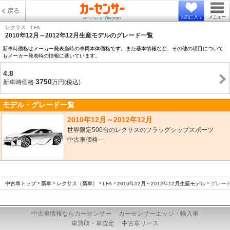
戻る
お気に入り
メニュー
レクサス LFA
2010年12月～2012年12月生産モデルのグレード一覧
新車時価格はメーカー発表当時の車両本体価格です。また基本情報など、その他の項目について
もメーカー発表時の情報に基いています。
4.8
3750
新車時価格
万円(税込)
モデル・グレード一覧
2010年12月～2012年12月
世界限定500台のレクサスのフラッグシップスポーツ
中古車価格---
中古車トップ
新車
レクサス（新車）
LFA
2010年12月～2012年12月生産モデル
グレー
中古車情報ならカーセンサー
カーセンサーエッジ・輸入車
車買取・車査定
中古車リース