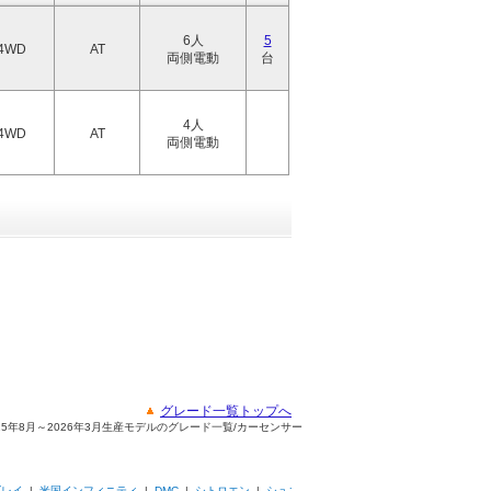
6人
5
4WD
AT
両側電動
台
4人
4WD
AT
両側電動
グレード一覧トップへ
025年8月～2026年3月生産モデルのグレード一覧/カーセンサー
ズレイ
|
米国インフィニティ
|
DMC
|
シトロエン
|
シュコ