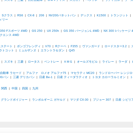
|
Sクラス
|
RS6
|
CX-8
|
206
|
NV200バネットバン
|
デックス
|
K1500
|
トランジット
|
ィリー
 350 Fスポーツ 4WD
|
GS 250
|
UX 250h
|
GS 350 バージョンL 4WD
|
NX 300 Iパッケージ 
ークエンス 4WD
エステート
|
ボンゴフレンディ
|
V70
|
Rクーペ
|
F355
|
ヴァンガード
|
ロードスター3.2
|
ラトコット
|
ミュルザンヌ
|
エラントラセダン
|
Q45
|
スズキ
|
三菱
|
ロータス
|
ベントレー
|
ＡＭＧ
|
オールズモビル
|
ライレー
|
ラーダ
|
自動車 ラセード
|
アルファ ロメオ アルファ75
|
マセラティ MC20
|
ランドローバー レンジロ
200バン
|
三菱 デリカバン
|
日産 Be-1
|
日産 ティーダラティオ
|
トヨタ カローラルミオン
|
ト
|
関西
|
中国
|
四国
|
九州
 グランドボイジャー
|
ランボルギーニ ガヤルド
|
マツダ CX-30
|
プジョー 307
|
日産 シビリ