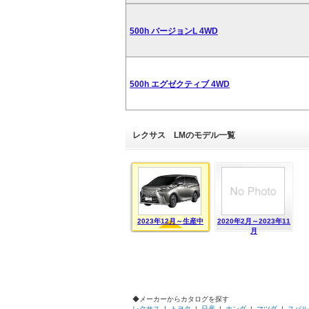
500h バージョンL 4WD
500h エグゼクティブ 4WD
レクサス LMのモデル一覧
2023年12月～生産中
2020年2月～2023年11
月
◆メーカーからカタログを探す
レクサス
|
トヨタ
|
日産
|
ホンダ
|
マツダ
|
スバル