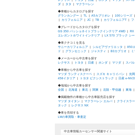
ダ
|
タタ
|
マクラーレン
◆車種からカタログを探す
グランカングー
|
TL
|
A5カブリオレ
|
100シリーズ
|
カリフォルニア
|
JC
|
TB
|
カリフォルニアT
|
フ
◆グレードからカタログを探す
GS 350 パッショネイトブラックインテリア 4WD
|
RX
エレガントホワイトインテリア
|
LX 570 ブラック シ
◆車クチコミを見る
サニーカリフォルニア
|
シルビアヴァリエッタ
|
850
ド
|
グランセニック
|
ジャスティ
|
B3カブリオ
|
ミ
◆メーカーから中古車を探す
レクサス
|
トヨタ
|
日産
|
ホンダ
|
マツダ
|
スバル
◆車種から中古車を探す
マツダ ランティスクーペ
|
スズキ キャリイバン
|
光岡
458イタリア
|
トヨタ ピクシストラック
|
日産 e-NV
◆地域から中古車を探す
全国
|
北海道
|
東北
|
関東
|
北陸・甲信越
|
東海
◆掲載物件の車種から中古車販売店を探す
マツダ タイタン
|
マクラーレン エルバ
|
クライスラー
タック
|
レクサス NX
◆車を売却する
LMの車買取・車査定
中古車情報カーセンサー関連サイト