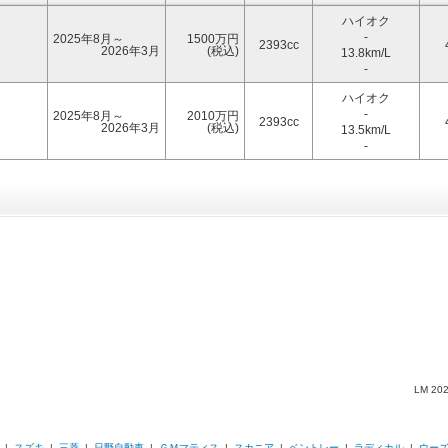
ハイオク
-
2025年8月～
1500万円
2393cc
2026年3月
(税込)
13.8km/L
-
ハイオク
-
2025年8月～
2010万円
2393cc
2026年3月
(税込)
13.5km/L
-
LM 2
|
スズキ
|
三菱
|
日野自動車
|
ＧＭマティス
|
スカニア
|
ベントレー
|
ラディカル
|
ウー