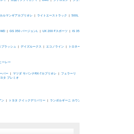
カルマンギアカブリオレ
|
ライトエーストラック
|
500L
4WD
|
GS 350 バージョンL
|
UX 200 Fスポーツ
|
IS 350
スプラッシュ
|
デイズルークス
|
エコノライン
|
トロネー
ヒーレー
ーバー
|
マツダ サバンナRX-7カブリオレ
|
フェラーリ
ヨタ プレミオ
アン
|
トヨタ クイックデリバリー
|
ランボルギーニ カウン