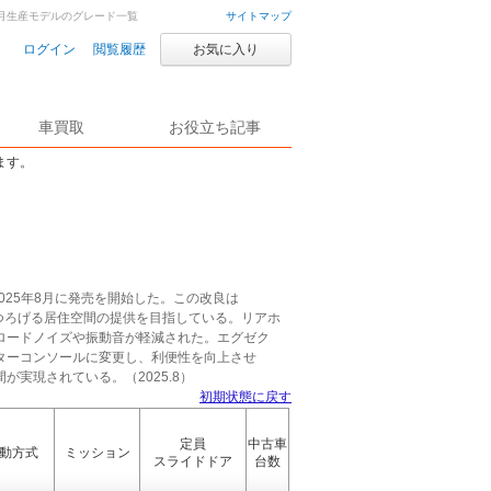
6年3月生産モデルのグレード一覧
サイトマップ
ログイン
閲覧履歴
お気に入り
車買取
お役立ち記事
ます。
025年8月に発売を開始した。この改良は
でくつろげる居住空間の提供を目指している。リアホ
ロードノイズや振動音が軽減された。エグゼク
ターコンソールに変更し、利便性を向上させ
実現されている。（2025.8）
初期状態に戻す
定員
中古車
動方式
ミッション
スライドドア
台数