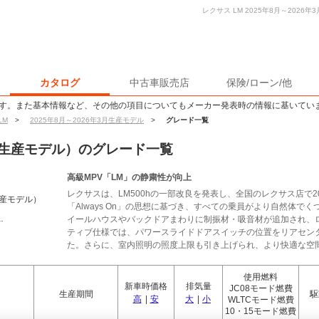
レクサス LM 2025年8月～202
カタログ
中古車販売店
保険/ローン/他
す。また基本情報など、その他の項目についてもメーカー発表時の情報に基いてい
LM
>
2025年8月～2026年3月生産モデル
>
グレード一覧
年3月生産モデル）のグレード一覧
高級MPV「LM」の静粛性が向上
レクサスは、LM500hの一部改良を発表し、全国のレクサス店で2
生産モデル）
「Always On」の思想に基づき、すべての乗員がより自然体
イールハウスやバックドアまわりに制振材・吸音材が追加され、
ティブ仕様では、パワースライドドアスイッチの位置をリアセン
た。さらに、室内照明の照度上限も引き上げられ、より快適な空間が
使用燃料
新車時価格
排気量
JC08モード燃費
生産期間
駆
高
|
安
大
|
小
WLTCモード燃費
10・15モード燃費