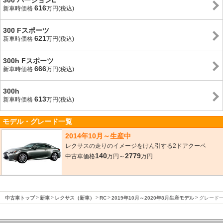
300 バージョンL
616
新車時価格
万円(税込)
300 Fスポーツ
621
新車時価格
万円(税込)
300h Fスポーツ
666
新車時価格
万円(税込)
300h
613
新車時価格
万円(税込)
モデル・グレード一覧
2014年10月～生産中
レクサスの走りのイメージをけん引する2ドアクーペ
140
2779
中古車価格
万円～
万円
中古車トップ
新車
レクサス（新車）
RC
2019年10月～2020年8月生産モデル
グレード