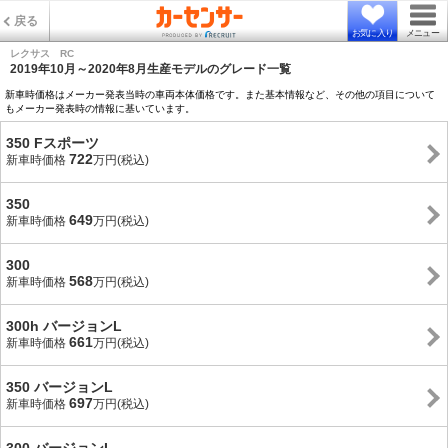
戻る
お気に入り
メニュー
レクサス RC
2019年10月～2020年8月生産モデルのグレード一覧
新車時価格はメーカー発表当時の車両本体価格です。また基本情報など、その他の項目について
もメーカー発表時の情報に基いています。
350 Fスポーツ
722
新車時価格
万円(税込)
350
649
新車時価格
万円(税込)
300
568
新車時価格
万円(税込)
300h バージョンL
661
新車時価格
万円(税込)
350 バージョンL
697
新車時価格
万円(税込)