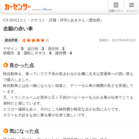
比較リスト
メニュー
CX-3の口コミ・クチコミ・評価・評判 | あきさん（愛知県）
念願の赤い車
4
総合評価
投稿日：
2017
年
09
月
16
日
5
3
3
デザイン :
走行性 :
居住性 :
3
4
4
積載性 :
運転しやすさ :
維持費 :
良かった点
軽自動車を、乗っていてて子供が産まれるのを機に丈夫な普通車への買い替え
で購入しました。
軽自動車とは比べ物にならない加速と、ディーゼル車の燃費の良さを実感して
います。
又、トランクルームが意外と広く子供のベビーカーを入れる事が出来てとても
便利だと感じています。
エコカー減税もあり、今のところ維持費が格安な点がお気に入りです。
カラーも大好きな赤に乗る事が出来て嬉しいです。
気になった点