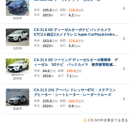
本体：
105.9
総額：
118.4
万円
万円
年式：
2015
走行：
6.2
年
万km
静岡県
CX-31.8 XD ディーゼルターボナビ バックカメラ
ETC2.0 純正2カメドラレコ Apple CarPlay&Android
Auto対応
本体：
163.0
総額：
174.4
万円
万円
年式：
2023
走行：
5.4
年
万km
長野県
CX-31.5 XD ツーリング ディーゼルターボ禁煙車 デ
ィーゼル SDナビ バックカメラ 衝突被害軽減シ
ステム レーダークルーズ ハーフレザーシート ド
本体：
94.6
総額：
105.9
万円
万円
ラレコ スマートキー LEDヘッド ビルトイン
年式：
2016
走行：
7.1
年
万km
ETC 純正18インチアルミ
静岡県
CX-31.5 15S アーバン ドレッサーETC・ステアリン
グヒーター・シートヒーター・レーダークルーズ
本体：
235.4
総額：
243.3
万円
万円
年式：
2024
走行：
0.9
年
万km
愛媛県
CX-3の中古車全てを見る