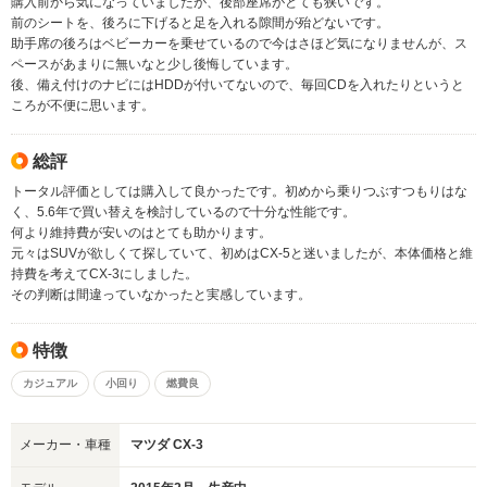
購入前から気になっていましたが、後部座席がとても狭いです。
前のシートを、後ろに下げると足を入れる隙間が殆どないです。
助手席の後ろはベビーカーを乗せているので今はさほど気になりませんが、ス
ペースがあまりに無いなと少し後悔しています。
後、備え付けのナビにはHDDが付いてないので、毎回CDを入れたりというと
ころが不便に思います。
総評
トータル評価としては購入して良かったです。初めから乗りつぶすつもりはな
く、5.6年で買い替えを検討しているので十分な性能です。
何より維持費が安いのはとても助かります。
元々はSUVが欲しくて探していて、初めはCX-5と迷いましたが、本体価格と維
持費を考えてCX-3にしました。
その判断は間違っていなかったと実感しています。
特徴
カジュアル
小回り
燃費良
メーカー・車種
マツダ CX-3