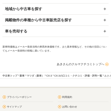
地域から中古車を探す
掲載物件の車種から中古車販売店を探す
車を売却する
新車時価格はメーカー発表当時の車両本体価格です。また基本情報など、その他の項目につい
てもメーカー発表時の情報に基いています。
あきさんのクルマクチコミトップへ
中古車トップ
新車
マツダ（新車）
CX-3
CX-3の口コミ・クチコミ・評価・評判一覧
あき
プライバシーポリシー
利用規約
サイトマップ
お問い合わせ