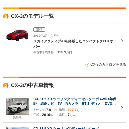
CX-3のモデル一覧
現行
2015年2月～生産中
スカイアクティブ-Dを搭載したコンパクトクロスオー
バー
150.9
中古車平均価格：
万円
CX-3のカタログを見る
CX-3の中古車情報
CX-31.5 XD ツーリング ディーゼルターボ 4WD1年保
証 純正ナビ TV Rカメラ BTオ-ディオ DVD
衝突軽減B ETC LEDライト 横滑り防止 シート
本体：
117.8
総額：
127.7
万円
万円
ヒーター クルコン アルミ スマキー 盗難防止装
年式：
2016
走行：
7
年
万km
置 AAC Wエアバッグ ドアバイザー
愛知県
CX-31.5 XD ツーリング ディーゼルターボ