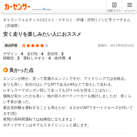
比較リスト
メニュー
ギャランフォルティスの口コミ・クチコミ・評価・評判 | ゾンビ手リーチさん
（宮城県）
安く走りを楽しみたい人におススメ
4
総合評価
投稿日：
2017
年
09
月
12
日
4
4
3
デザイン :
走行性 :
居住性 :
3
4
4
積載性 :
運転しやすさ :
維持費 :
良かった点
エンジンが静か。至って普通のエンジンですが、アイドリングでは合格点。
走りも良い。自分のはレアなMTであるが峠などで安心して走れる。
レギュラーでガンガン回して走っても10ｋｍ/Lを切ることはない。
価格が安かったのも良い。他の同スポーティーカーも検討しましたが、倍くら
い予算が違った。
最近長距離を運転することも増えたが、まさかのMTでオートクルーズが付いて
ます(笑)
夜間の長時間運転では結構役に立ちますよ！
ボディデザインは今でもスタイリッシュと感じます。