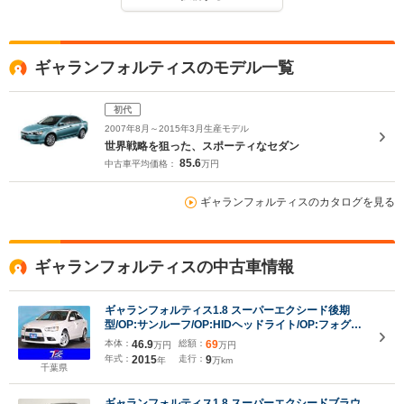
ギャランフォルティスのモデル一覧
初代
2007年8月～2015年3月生産モデル
世界戦略を狙った、スポーティなセダン
85.6
中古車平均価格：
万円
ギャランフォルティスのカタログを見る
ギャランフォルティスの中古車情報
ギャランフォルティス1.8 スーパーエクシード後期
型/OP:サンルーフ/OP:HIDヘッドライト/OP:フォグラ
イト/WORK18インチアルミホイール/禁煙車/ダイアト
本体：
46.9
総額：
69
万円
万円
ーンナビ/Bluetooth接続/ハーフレザーシート/クルー
年式：
2015
走行：
9
年
万km
ズコントロール
千葉県
ギャランフォルティス1.8 スーパーエクシードブラウ