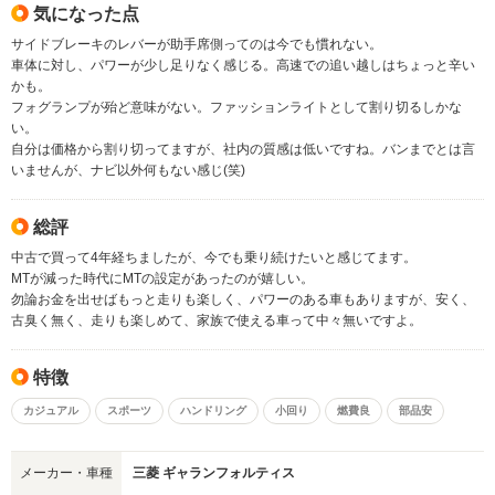
気になった点
サイドブレーキのレバーが助手席側ってのは今でも慣れない。
車体に対し、パワーが少し足りなく感じる。高速での追い越しはちょっと辛い
かも。
フォグランプが殆ど意味がない。ファッションライトとして割り切るしかな
い。
自分は価格から割り切ってますが、社内の質感は低いですね。バンまでとは言
いませんが、ナビ以外何もない感じ(笑)
総評
中古で買って4年経ちましたが、今でも乗り続けたいと感じてます。
MTが減った時代にMTの設定があったのが嬉しい。
勿論お金を出せばもっと走りも楽しく、パワーのある車もありますが、安く、
古臭く無く、走りも楽しめて、家族で使える車って中々無いですよ。
特徴
カジュアル
スポーツ
ハンドリング
小回り
燃費良
部品安
メーカー・車種
三菱 ギャランフォルティス