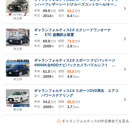
ンハーフレザーシート/クルーズコントロール/オート
ライト/革巻きステアリング/オートエアコン/キーレス/
本体：
69.9
総額：
84.2
万円
万円
クラリオンナビ(CD・DVD・フルセグ・
年式：
2014
走行：
6.4
年
万km
Bluetooth)/ETC/バックカメラ
埼玉県
ギャランフォルティス2.0 エクシードワンオーナ
ー ETC 盗難防止装置
本体：
69.9
総額：
79.9
万円
万円
年式：
2009
走行：
2.9
年
万km
埼玉県
ギャランフォルティス2.0 スポーツ ナビパッケージ
49000K台HDDナビバックカメラパドルシフト
ETC 純セ18インチアルミ スマートキー キセノン
本体：
61.0
総額：
68.6
万円
万円
ライト フォグライト オートライト機能 ミュージ
年式：
2009
走行：
4.9
年
万km
ックサーバー ステアリングスイッチ
埼玉県
ギャランフォルティス2.0 スポーツDVD再生 エアコ
ン パワーステアリング
本体：
54.2
総額：
66.8
万円
万円
年式：
2009
走行：
3.7
年
万km
東京都
ギャランフォルティスの中古車全てを見る