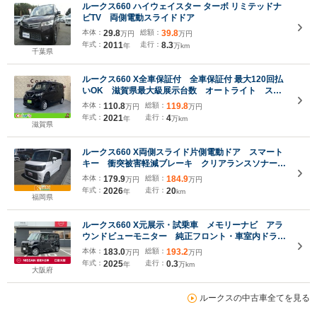
ルークス660 ハイウェイスター ターボ リミテッドナ
ビTV 両側電動スライドドア
本体：
29.8
総額：
39.8
万円
万円
年式：
2011
走行：
8.3
年
万km
千葉県
ルークス660 X全車保証付 全車保証付 最大120回払
いOK 滋賀県最大級展示台数 オートライト ステ
アリングスイッチ リアスリムサーキュレーター ロ
本体：
110.8
総額：
119.8
万円
万円
ールサンシェード センターアームレストアイドリン
年式：
2021
走行：
4
年
万km
グストップ 追突防止
滋賀県
ルークス660 X両側スライド片側電動ドア スマート
キー 衝突被害軽減ブレーキ クリアランスソナー
ECS LEDヘッドライト
本体：
179.9
総額：
184.9
万円
万円
年式：
2026
走行：
20
年
km
福岡県
ルークス660 X元展示・試乗車 メモリーナビ アラ
ウンドビューモニター 純正フロント・車室内ドライ
ブレコーダー ETC2.0 両側オートスライドドア
本体：
183.0
総額：
193.2
万円
万円
インテリジェントキー LEDヘッドライト エマージ
年式：
2025
走行：
0.3
年
万km
ェンシーブレーキ
大阪府
ルークスの中古車全てを見る