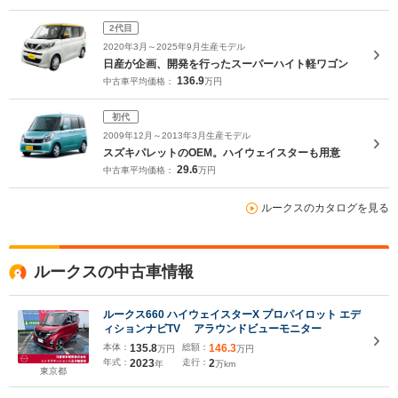
2代目
2020年3月～2025年9月生産モデル
日産が企画、開発を行ったスーパーハイト軽ワゴン
136.9
中古車平均価格：
万円
初代
2009年12月～2013年3月生産モデル
スズキパレットのOEM。ハイウェイスターも用意
29.6
中古車平均価格：
万円
ルークスのカタログを見る
ルークスの中古車情報
ルークス660 ハイウェイスターX プロパイロット エデ
ィションナビTV アラウンドビューモニター
本体：
135.8
総額：
146.3
万円
万円
年式：
2023
走行：
2
年
万km
東京都