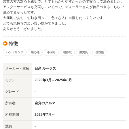
営業の方の対応も親切で、とてもわかりやすかったので安心して決めました。
アフターサービスも充実しているので、ディーラーさんが信用出来るこちらで
決めて良かったです。
大満足であちこち動き回って、色々な人に自慢したいくらいです。
とても気持ちのよい買い物ができました。
ありがとうございました。
特徴
ハンドリング
乗心地
小回り
視界広
燃費良
信頼性
メーカー・車種
日産 ルークス
モデル
2020年3月～2025年9月
グレード
-
所有者
自分のクルマ
所有期間
2025年7月～
燃費
-