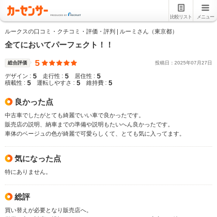
比較リスト
メニュー
ルークスの口コミ・クチコミ・評価・評判 | ルーミさん（東京都）
全てにおいてパーフェクト！！
5
総合評価
投稿日：
2025
年
07
月
27
日
5
5
5
デザイン :
走行性 :
居住性 :
5
5
5
積載性 :
運転しやすさ :
維持費 :
良かった点
中古車でしたがとても綺麗でいい車で良かったです。
販売店の説明、納車までの準備や説明もたいへん良かったです。
車体のベージュの色が綺麗で可愛らしくて、とても気に入ってます。
気になった点
特にありません。
総評
買い替えが必要となり販売店へ。