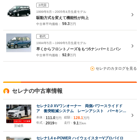
2代目
1999年6月～2005年4月生産モデル
駆動方式を変えて機能性が向上
59.3
中古車平均価格：
万円
初代
1994年5月～1999年5月生産モデル
早くからフロントノーズをもつ5ナンバーミニバン
92.9
中古車平均価格：
万円
セレナのカタログを見る
セレナの中古車情報
セレナ2.0 XVワンオーナー 両側パワースライドド
ア 衝突軽減システム レーンアシスト パーキング
アシスト クリアランスソナー ブラインドスポッ
本体：
111.0
総額：
128.1
万円
万円
ト 純正10型ナビ 全周囲カメラ 後席モニター
年式：
2019
走行：
9.1
年
万km
Bluetooth
茨城県
セレナ1.4 e-POWER ハイウェイスターVプロパイロ