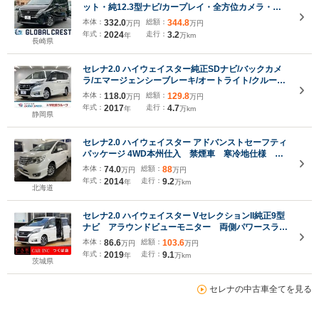
ット・純12.3型ナビ/カープレイ・全方位カメラ・プ
ロパイロット・レーダークルーズ・車線逸脱・誤発
本体：
332.0
総額：
344.8
万円
万円
信・先行車発進・標識認識・BSM・両側ハンズフリP
年式：
2024
走行：
3.2
年
万km
スライドD・LED/オートハイビーム・2.0ETC
長崎県
セレナ2.0 ハイウェイスター純正SDナビ/バックカメ
ラ/エマージェンシーブレーキ/オートライト/クルーズ
コントロール/オートエアコン/プッシュスタートキ
本体：
118.0
総額：
129.8
万円
万円
ー/ETC/CD+DVD/スライドドア/パワーウィンドウ
年式：
2017
走行：
4.7
年
万km
静岡県
セレナ2.0 ハイウェイスター アドバンストセーフティ
パッケージ 4WD本州仕入 禁煙車 寒冷地仕様 フ
リップダウンモニター アルパインナビ 地デジ
本体：
74.0
総額：
88
万円
万円
DVD再生 Bluetoothオーディオ バックカメラ エ
年式：
2014
走行：
9.2
年
万km
ンジンスターター 衝突軽減システム 車線逸脱警
北海道
報 前後ソナー
セレナ2.0 ハイウェイスター VセレクションII純正9型
ナビ アラウンドビューモニター 両側パワースライ
ドドア クリアランスソナー クルーズコントロー
本体：
86.6
総額：
103.6
万円
万円
ル エマ―ジェンシーブレーキ レーンアシスト
年式：
2019
走行：
9.1
年
万km
Bluetooth ビルトインETC
茨城県
セレナの中古車全てを見る