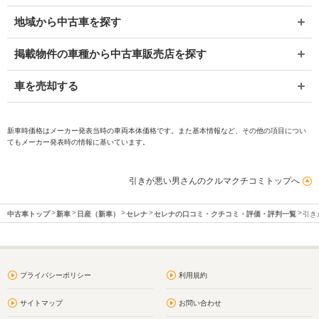
地域から中古車を探す
掲載物件の車種から中古車販売店を探す
車を売却する
新車時価格はメーカー発表当時の車両本体価格です。また基本情報など、その他の項目につい
てもメーカー発表時の情報に基いています。
引きが悪い男さんのクルマクチコミトップへ
中古車トップ
新車
日産（新車）
セレナ
セレナの口コミ・クチコミ・評価・評判一覧
引き
プライバシーポリシー
利用規約
サイトマップ
お問い合わせ