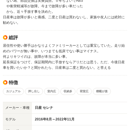
ない為、部品交換は実費負担。５年ちょいでABS
や衝突軽減等が故障。今まで故障が多い車だった
から、近々手放す事を決めた。
日産車は故障が多いと痛感。二度と日産は買わないし、家族や友人には絶対に
勧めない。
総評
居住性や使い勝手はかなりよくファミリーカーとしては重宝していた。走り始
めのパワーが無い事や、いつまでも低床でない事はマイナス。
何よりキツイのは、故障が本当に多い事。
延長保証をつけて、保証期間内に手放すならアリだとは思う。ただ、今後日産
車を買いたいか？と聞かれたら、日産車は二度と買わない。と答える
特徴
カジュアル
押し出し
室内広
収納多
荷室広
積載が楽
メーカー・車種
日産 セレナ
モデル
2016年8月～2022年11月