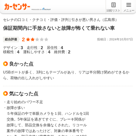
比較リスト
メニュー
セレナの口コミ・クチコミ・評価・評判 | 引きが悪い男さん（広島県）
保証期間内に手放さないと故障が怖くて乗れない車
2
総合評価
投稿日：
2024
年
10
月
07
日
3
2
4
デザイン :
走行性 :
居住性 :
4
4
2
積載性 :
運転しやすさ :
維持費 :
良かった点
USBポートが多く、3列にもテーブルがあり、リアは半分開け閉めができるか
ら、荷物の出し入れがしやすい
気になった点
・走り始めのパワー不足
・故障が多い
５年保証の中で単眼カメラを１回、ハンドルを1回
交換。5年保証を過ぎてすぐに、ブレーキ関係が
故障して、部品交換を余儀なくされた。リコール
案件の故障ではあったけど、対象の車体番号で