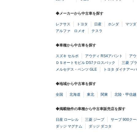
◆メーカーから中古車を探す
レクサス
トヨタ
日産
ホンダ
マツダ
アルファ ロメオ
テスラ
◆車種から中古車を探す
スズキ セルボ
アウディ RS4アバント
アウ
ＤＳオートモビル DS7クロスバック
三菱 ブ
メルセデス・ベンツ GLE
トヨタ ダイナアー
◆地域から中古車を探す
全国
北海道
東北
関東
北陸・甲信越
◆掲載物件の車種から中古車販売店を探す
日産 ローレル
三菱 ジープ
サーブ 900ク
ダッジ マグナム
ダッジ ダコタ