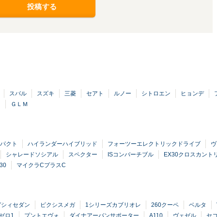
投稿する
スバル
スズキ
三菱
セアト
ルノー
シトロエン
ヒョンデ
ヌ
ＧＬＭ
ンパクト
ハイランダーハイブリッド
フォーツーエレクトリックドライブ
ヴ
シャレードソシアル
スペクター
ISコンバーチブル
EX30クロスカント
30
マイクラCプラスC
ガシィセダン
ピクシスメガ
1シリーズカブリオレ
260クーペ
ベルタ
ゼロ1
プントエヴォ
ダイナアーバンサポーター
A110
ヴェゼル
セ