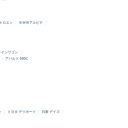
トロエン
ＢＭＷアルピナ
ラインワゴン
アバルト 595C
ン
トヨタ デリボーイ
日産 デイズ