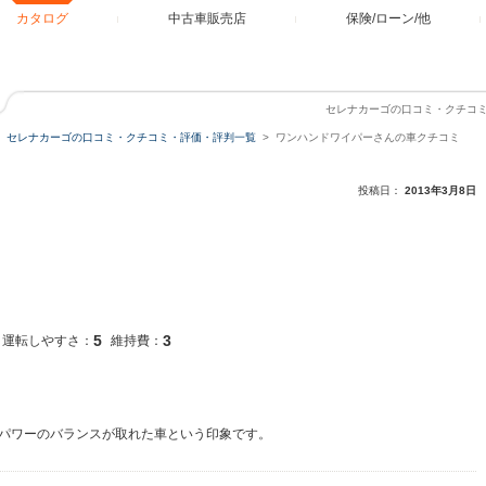
カタログ
中古車販売店
保険/ローン/他
セレナカーゴの口コミ・クチコ
セレナカーゴの口コミ・クチコミ・評価・評判一覧
ワンハンドワイパーさんの車クチコミ
投稿日：
2013年3月8日
5
3
運転しやすさ：
維持費：
パワーのバランスが取れた車という印象です。