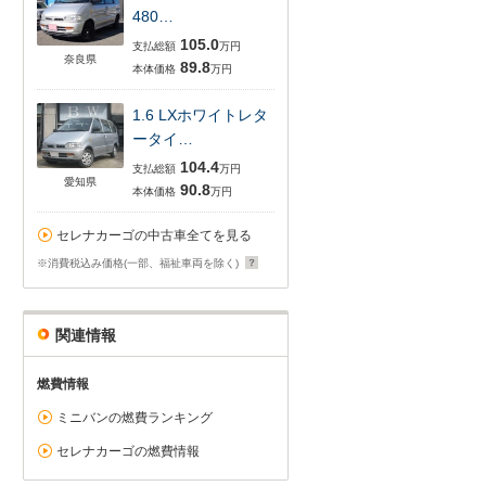
480…
105.0
支払総額
万円
奈良県
89.8
本体価格
万円
1.6 LXホワイトレタ
ータイ…
104.4
支払総額
万円
愛知県
90.8
本体価格
万円
セレナカーゴの中古車全てを見る
※消費税込み価格(一部、福祉車両を除く)
関連情報
燃費情報
ミニバンの燃費ランキング
セレナカーゴの燃費情報