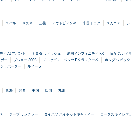
スバル
スズキ
三菱
アウトビアンキ
米国トヨタ
スカニア
シ
ディ A6アバント
トヨタ ウィッシュ
米国インフィニティ FX
日産 スカイ
ラボー
プジョー 3008
メルセデス・ベンツ Eクラスクーペ
ホンダ シビック
バンサポーター
ルノー 5
東海
関西
中国
四国
九州
ーペ
ジープ ラングラー
ダイハツ ハイゼットキャディー
ロータス 3-イレブ