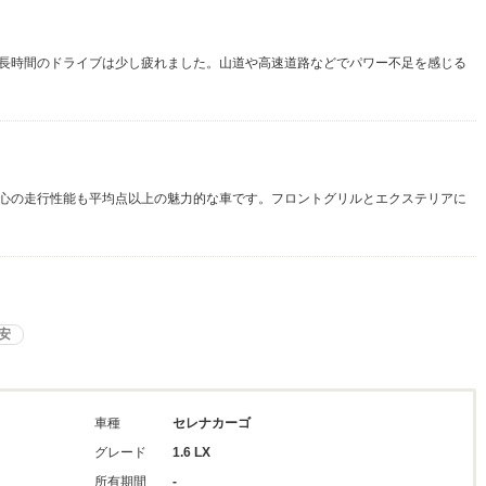
長時間のドライブは少し疲れました。山道や高速道路などでパワー不足を感じる
心の走行性能も平均点以上の魅力的な車です。フロントグリルとエクステリアに
安
車種
セレナカーゴ
グレード
1.6 LX
所有期間
-