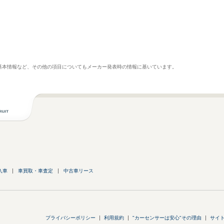
基本情報など、その他の項目についてもメーカー発表時の情報に基いています。
入車
車買取・車査定
中古車リース
プライバシーポリシー
利用規約
"カーセンサーは安心"その理由
サイ