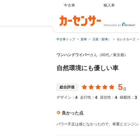
中古車
輸入車
中古車トップ
新車
日産（新車）
セレナカーゴ
ワンハンドワイパー
さん（60代／東京都）
自然環境にも優しい車
5
総合評価
点
4
4
4
3
デザイン：
走行性：
居住性：
積載性：
良かった点
パワー不足は感じなかったので、車重とエンジン