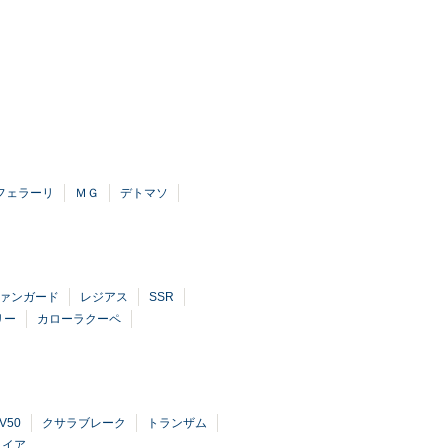
フェラーリ
ＭＧ
デトマソ
ァンガード
レジアス
SSR
リー
カローラクーペ
V50
クサラブレーク
トランザム
コイア