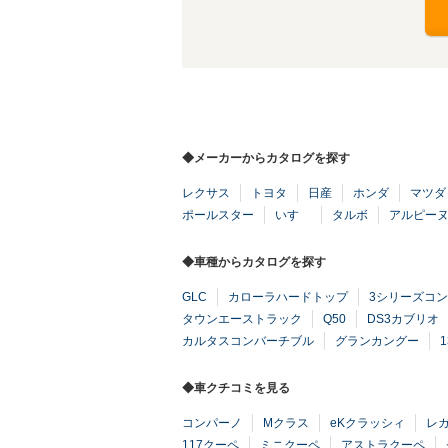
◆メーカーからカタログを探す
レクサス
トヨタ
日産
ホンダ
マツダ
ポールスター
いすゞ
タルボ
アルピー
◆車種からカタログを探す
GLC
カローラハードトップ
3シリーズコ
タウンエーストラック
Q50
DS3カブリオ
カルタスコンバーチブル
グランカングー
1
◆車クチコミを見る
コンパーノ
Mクラス
eKクラッシィ
レ
117クーペ
ミニクーペ
アストラクーペ