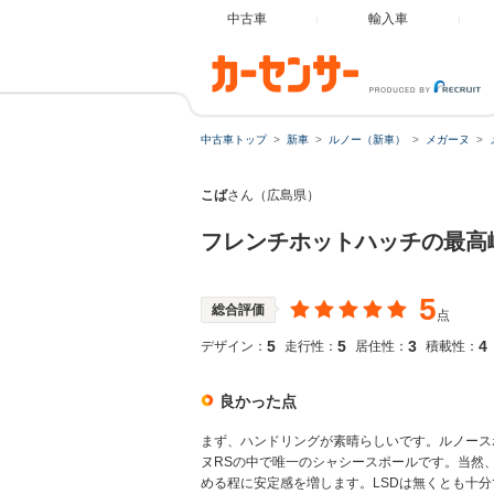
中古車
輸入車
中古車トップ
新車
ルノー（新車）
メガーヌ
こば
さん（広島県）
フレンチホットハッチの最高
5
総合評価
点
5
5
3
4
デザイン：
走行性：
居住性：
積載性：
良かった点
まず、ハンドリングが素晴らしいです。ルノース
ヌRSの中で唯一のシャシースポールです。当然
める程に安定感を増します。LSDは無くとも十