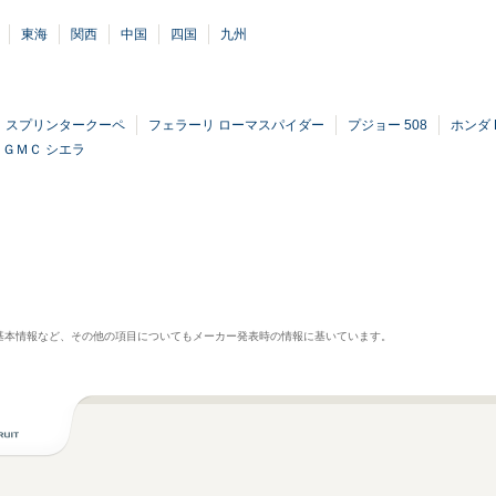
東海
関西
中国
四国
九州
 スプリンタークーペ
フェラーリ ローマスパイダー
プジョー 508
ホンダ 
ＧＭＣ シエラ
基本情報など、その他の項目についてもメーカー発表時の情報に基いています。