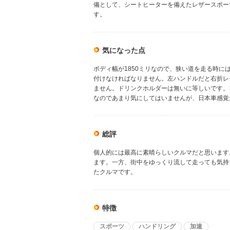
備として、シートヒーターを備えたレザースポー
す。
気になった点
ボディ幅が1850ミリなので、狭い道を走る時
付けなければなりません。左ハンドルだと右折レ
ません。ドリンクホルダーは無いに等しいです。
なのであまり気にしてはいませんが、日本車感覚
総評
個人的には最高に素晴らしいクルマだと思います
ます。一方、街中をゆっくり流して走っても気持
たクルマです。
特徴
スポーツ
ハンドリング
加速