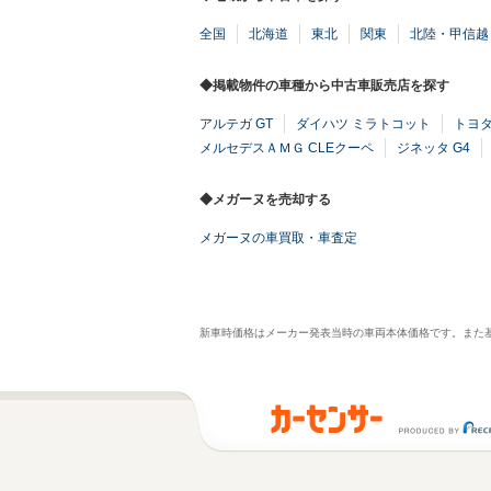
全国
北海道
東北
関東
北陸・甲信越
◆掲載物件の車種から中古車販売店を探す
アルテガ GT
ダイハツ ミラトコット
トヨタ
メルセデスＡＭＧ CLEクーペ
ジネッタ G4
◆メガーヌを売却する
メガーヌの車買取・車査定
新車時価格はメーカー発表当時の車両本体価格です。また