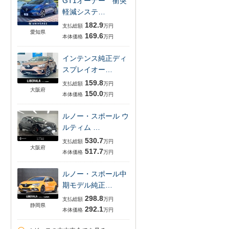
GT1オーナー 衝突
軽減システ…
182.9
支払総額
万円
愛知県
169.6
本体価格
万円
インテンス純正ディ
スプレイオー…
159.8
支払総額
万円
大阪府
150.0
本体価格
万円
ルノー・スポール ウ
ルティム …
530.7
支払総額
万円
大阪府
517.7
本体価格
万円
ルノー・スポール中
期モデル純正…
298.8
支払総額
万円
静岡県
292.1
本体価格
万円