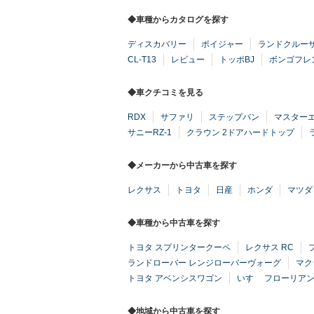
◆車種からカタログを探す
ディスカバリー
ボイジャー
ランドクルーザ
CL-T13
レビュー
トッポBJ
ボンゴフレ
◆車クチコミを見る
RDX
サファリ
ステップバン
マスター
サニーRZ-1
クラウン 2ドアハードトップ
◆メーカーから中古車を探す
レクサス
トヨタ
日産
ホンダ
マツダ
◆車種から中古車を探す
トヨタ スプリンタークーペ
レクサス RC
ランドローバー レンジローバーヴォーグ
マク
トヨタ アベンシスワゴン
いすゞ フローリア
◆地域から中古車を探す