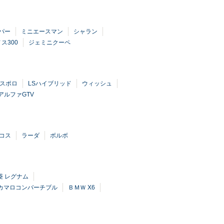
パー
ミニエースマン
シャラン
ス300
ジェミニクーペ
スポロ
LSハイブリッド
ウィッシュ
アルファGTV
コス
ラーダ
ボルボ
菱 レグナム
 カマロコンバーチブル
ＢＭＷ X6