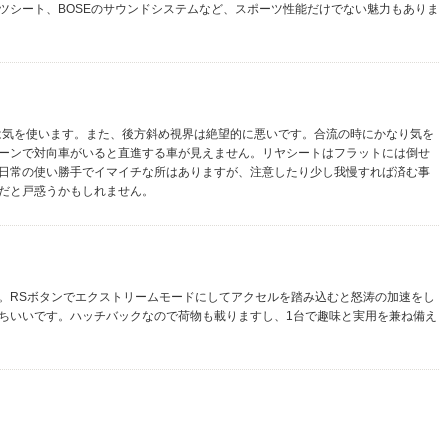
ツシート、BOSEのサウンドシステムなど、スポーツ性能だけでない魅力もありま
には気を使います。また、後方斜め視界は絶望的に悪いです。合流の時にかなり気を
ーンで対向車がいると直進する車が見えません。リヤシートはフラットには倒せ
日常の使い勝手でイマイチな所はありますが、注意したり少し我慢すれば済む事
だと戸惑うかもしれません。
。RSボタンでエクストリームモードにしてアクセルを踏み込むと怒涛の加速をし
ちいいです。ハッチバックなので荷物も載りますし、1台で趣味と実用を兼ね備え