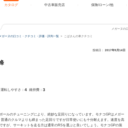
カタログ
中古車販売店
保険/ローン/他
メガーヌの
メガーヌの口コミ・クチコミ・評価・評判一覧
こばさんの車クチコミ
投稿日：
2017年9月14日
峰
4
3
運転しやすさ：
維持費：
ポールのチューニングにより、絶妙な足回りになっています。モナコGPはメガー
、普通のクルマよりも締まった足回りですが日常使いにも十分耐えます。速度を高
分ですが、サーキットを走る方は通常のRSを選ぶと良いでしょう。モナコGPの装