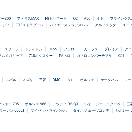
ー300
アトラスMAX
F8トリブート
Q2
A50
ミト
フライングス
ンディ
GT2ストラダーレ
ハイエースレジアスバン
アルフェッタ
ユーノ
エースサーフ
トライトン
HR-V
フェロー
カトラス
プレミア
クロ
ラムメガキャブ
718ボクスター
PAネロ
カマロコンバーチブル
CJ7
スバル
スズキ
三菱
DMC
ＢＬ
ポルシェ
ケータハム
マー
プジョー 205
ポルシェ 968
アウディ RS Q3
いすゞ ジェミニクーペ
三
ラーレン 600LT
マイバッハ マイバッハ
ダイハツ ムーヴコンテ
シボレー
ン