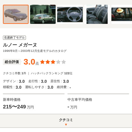
生産終了モデル
ルノー メガーヌ
1996年9月～2003年12月生産モデルのカタログ
3.0
総合評価
点
クチコミ件数
1
件 ｜ ハッチバックランキング
122
位
3.0
3.0
3.0
デザイン :
走行性 :
居住性 :
3.0
3.0
-
積載性 :
運転しやすさ :
維持費 :
新車時価格
中古車平均価格
215〜249
-
万円
万円
クチコミ