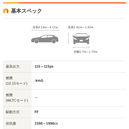
基本スペック
全長4.13m～4.17m
全高1.41m～1.42m
全幅1.7m～1.72m
最高出力
110～115ps
燃費
-km/L
(10.15モード)
燃費
－
(WLTCモード)
駆動方式
FF
排気量
1598～1998cc