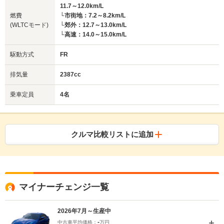
11.7～12.0km/L
燃費
└市街地：7.2～8.2km/L
(WLTCモード)
└郊外：12.7～13.0km/L
└高速：14.0～15.0km/L
駆動方式
FR
排気量
2387cc
乗車定員
4名
クルマ比較リストに追加
マイナーチェンジ一覧
2026年7月～生産中
-
中古車平均価格：
万円