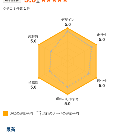
点
た。エンジンは従来型から0.4L排気量が拡大され、
2.4L水平対向エンジンが搭載された。躍動感あふれ
1
クチコミ件数
件
るエクステリア、デジタルメーターの「BOXERメー
ター」が採用されたインテリアなど、内外装もスポ
デザイン
5.0
ーツカーらしい演出が施されている。（2021.7）
走行性
維持費
5.0
5.0
居住性
積載性
5.0
5.0
運転のしやすさ
5.0
BRZの評価平均
現行のクーペの評価平均
最高