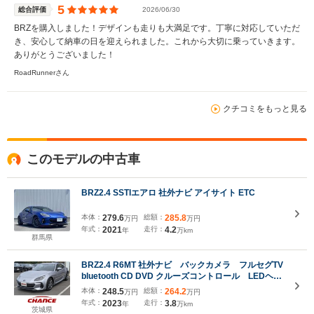
5
総合評価
2026/06/30
BRZを購入しました！デザインも走りも大満足です。丁寧に対応していただ
き、安心して納車の日を迎えられました。これから大切に乗っていきます。
ありがとうございました！
RoadRunnerさん
クチコミをもっと見る
このモデルの中古車
BRZ2.4 SSTIエアロ 社外ナビ アイサイト ETC
本体：
279.6
総額：
285.8
万円
万円
年式：
2021
走行：
4.2
年
万km
群馬県
BRZ2.4 R6MT 社外ナビ バックカメラ フルセグTV
bluetooth CD DVD クルーズコントロール LEDヘッ
ドライト ドライブレコーダーETC 純正17インチア
本体：
248.5
総額：
264.2
万円
万円
ルミホイール 電動格納ミラー
年式：
2023
走行：
3.8
年
万km
茨城県