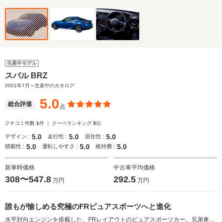
生産中モデル
スバル BRZ
2021年7月～生産中のカタログ
5.0
総合評価
点
クチコミ件数
1
件 ｜ クーペランキング
5
位
5.0
5.0
5.0
デザイン :
走行性 :
居住性 :
5.0
5.0
5.0
積載性 :
運転しやすさ :
維持費 :
新車時価格
中古車平均価格
308〜547.8
292.5
万円
万円
誰もが愉しめる究極のFRピュアスポーツへと進化
水平対向エンジンを搭載した、FRレイアウトのピュアスポーツカー。兄弟車であるトヨタ GR86と車のベースを共有しながらも、それぞれの個性を際立たせる異なる走りの味をもたせることに注力。BRZでは「誰もが愉しめる究極のFRピュアスポーツカー」を実現したという。ボディ剛性の向上や軽量化により、ハンドリング性能も向上を果たした。また、安全性能にも磨きがかけられ、AT車にBRZでは初となる安全運転支援機能「アイサイト」が標準装備された。エンジンは従来型から0.4L排気量が拡大され、2.4L水平対向エンジンが搭載された。躍動感あふれるエクステリア、デジタルメーターの「BOXERメーター」が採用されたインテリアなど、内外装もスポーツカーらしい演出が施されている。（2021.7）