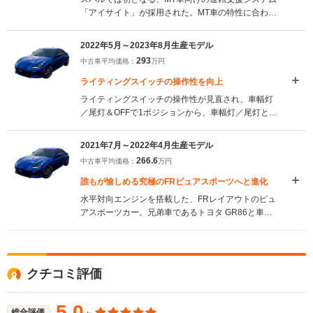
「アイサイト」が採用された。MT車の特性に合わせ
た制御が施されたものとなる。また、STIチューニン
グによる専用サスペンションとSFRDフロントダン
2022年5月～2023年8月生産モデル
パーが採用された「STI Sport」グレードを新たに設
293
中古車平均価格：
万円
定。こちらにはオプションでブレンボ製ゴールドキ
ャリパーの前後ブレーキがオプションで用意され
ライティングスイッチの操作性を向上
る。（2023.9）
ライティングスイッチの操作性が見直され、車幅灯
／尾灯＆OFFで1ポジションから、車幅灯／尾灯と
OFFを分け、2ポジションに変更された。
（2022.5）
2021年7月～2022年4月生産モデル
266.6
中古車平均価格：
万円
誰もが愉しめる究極のFRピュアスポーツへと進化
水平対向エンジンを搭載した、FRレイアウトのピュ
アスポーツカー。兄弟車であるトヨタ GR86と車の
ベースを共有しながらも、それぞれの個性を際立た
せる異なる走りの味をもたせることに注力。BRZで
は「誰もが愉しめる究極のFRピュアスポーツカー」
を実現したという。ボディ剛性の向上や軽量化によ
クチコミ評価
り、ハンドリング性能も向上を果たした。また、安
全性能にも磨きがかけられ、AT車にBRZでは初とな
る安全運転支援機能「アイサイト」が標準装備され
5.0
総合評価