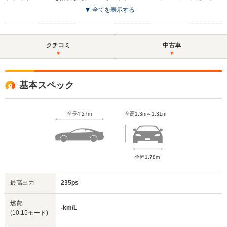
全てを表示する
クチコミ
中古車
基本スペック
全長4.27m
全高1.3m～1.31m
全幅1.78m
最高出力
235ps
燃費
-km/L
(10.15モード)