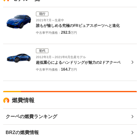
現行
2021年7月～生産中
誰もが愉しめる究極のFRピュアスポーツへと進化
292.5
中古車平均価格：
万円
初代
2012年3月～2021年6月生産モデル
超低重心によるハンドリングが魅力の2ドアクーペ
164.7
中古車平均価格：
万円
燃費情報
クーペの燃費ランキング
BRZの燃費情報