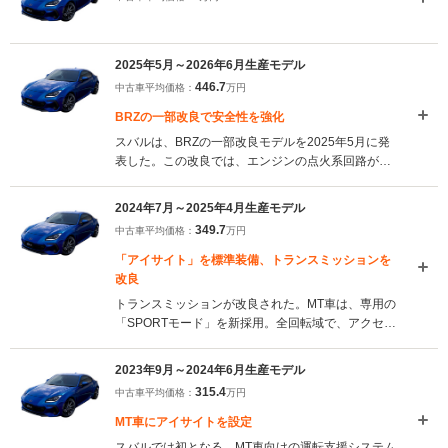
2025年5月～2026年6月生産モデル
446.7
中古車平均価格：
万円
BRZの一部改良で安全性を強化
スバルは、BRZの一部改良モデルを2025年5月に発
表した。この改良では、エンジンの点火系回路が改
良され、万が一故障が発生した場合でも、故障した
回路に関連する気筒のみが停止する仕組みを導入し
2024年7月～2025年4月生産モデル
た。これにより、運転者は安全な場所へ退避しなが
349.7
中古車平均価格：
万円
ら走行することが可能となった。スポーツカーとし
ての魅力を維持しつつ、より安心して運転できる改
「アイサイト」を標準装備、トランスミッションを
良が施された。（2025.5）
改良
トランスミッションが改良された。MT車は、専用の
「SPORTモード」を新採用。全回転域で、アクセル
操作に対してエンジンが忠実に反応するセッティン
グとすることで、コントロール性が向上。AT車のマ
2023年9月～2024年6月生産モデル
ニュアルダウンシフト制御も見直され、回転数の領
315.4
中古車平均価格：
万円
域が拡大された。電動パワーステアリングのアシス
ト特性が最適化され、スポーツカーらしい操安性、
MT車にアイサイトを設定
乗り心地が実現されている。（2024.7）
スバルでは初となる、MT車向けの運転支援システム