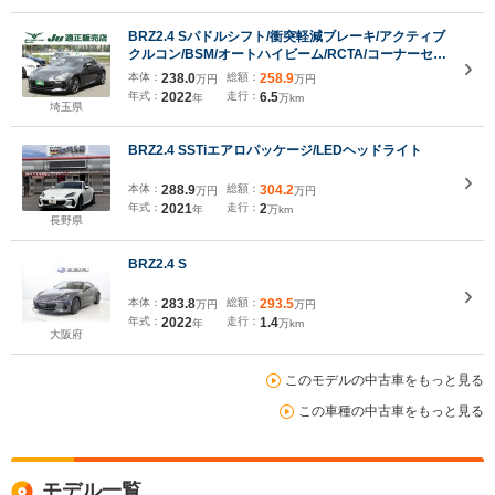
BRZ2.4 Sパドルシフト/衝突軽減ブレーキ/アクティブ
クルコン/BSM/オートハイビーム/RCTA/コーナーセン
サー/STiエアロ/9インチナビ・フルセグ/バックカメ
本体：
238.0
総額：
258.9
万円
万円
ラ/2.0ETC/前後ドラレコ/18AW/LED
年式：
2022
走行：
6.5
年
万km
埼玉県
BRZ2.4 SSTiエアロパッケージ/LEDヘッドライト
本体：
288.9
総額：
304.2
万円
万円
年式：
2021
走行：
2
年
万km
長野県
BRZ2.4 S
本体：
283.8
総額：
293.5
万円
万円
年式：
2022
走行：
1.4
年
万km
大阪府
このモデルの中古車をもっと見る
この車種の中古車をもっと見る
モデル一覧