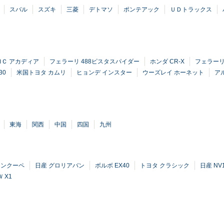
スバル
スズキ
三菱
デトマソ
ポンテアック
ＵＤトラックス
ＭＣ アカディア
フェラーリ 488ピスタスパイダー
ホンダ CR-X
フェラーリ 
30
米国トヨタ カムリ
ヒョンデ インスター
ウーズレイ ホーネット
ア
東海
関西
中国
四国
九州
ランクーペ
日産 グロリアバン
ボルボ EX40
トヨタ クラシック
日産 NV1
 X1