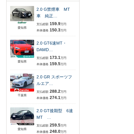
2.0 G禁煙車 MT
車 純正…
159.9
支払総額
万円
愛知県
150.3
本体価格
万円
2.0 GT6速MT・
DAMD…
173.1
支払総額
万円
愛知県
159.5
本体価格
万円
2.0 GR スポーツフ
ルエア…
288.2
支払総額
万円
千葉県
274.1
本体価格
万円
2.0 GT後期型 6速
MT …
259.5
支払総額
万円
愛知県
248.0
本体価格
万円