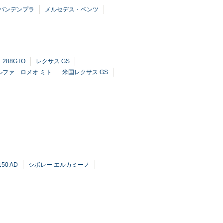
バンデンプラ
メルセデス・ベンツ
288GTO
レクサス GS
ルファ ロメオ ミト
米国レクサス GS
50 AD
シボレー エルカミーノ