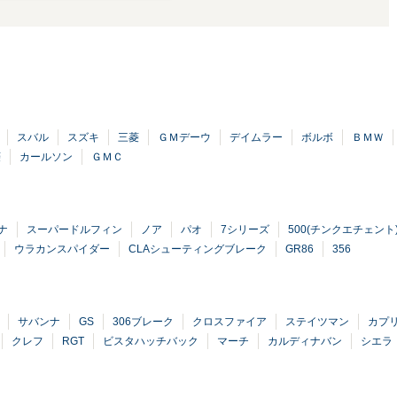
スバル
スズキ
三菱
ＧＭデーウ
デイムラー
ボルボ
ＢＭＷ
菱
カールソン
ＧＭＣ
ナ
スーパードルフィン
ノア
パオ
7シリーズ
500(チンクエチェント
ウラカンスパイダー
CLAシューティングブレーク
GR86
356
サバンナ
GS
306ブレーク
クロスファイア
ステイツマン
カプ
クレフ
RGT
ビスタハッチバック
マーチ
カルディナバン
シエラ