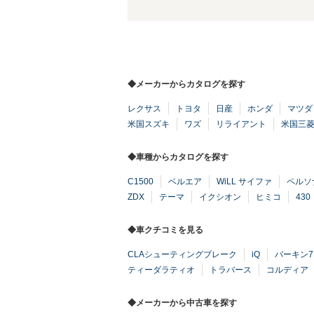
◆メーカーからカタログを探す
レクサス
トヨタ
日産
ホンダ
マツダ
米国スズキ
ワズ
リライアント
米国三
◆車種からカタログを探す
C1500
ベルエア
WiLL サイファ
ペルソ
ZDX
テーマ
イクシオン
ヒミコ
430
◆車クチコミを見る
CLAシューティングブレーク
iQ
バーキン7
ティーダラティオ
トラバース
コルディア
◆メーカーから中古車を探す