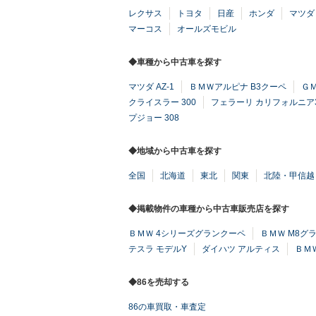
レクサス
トヨタ
日産
ホンダ
マツダ
マーコス
オールズモビル
◆車種から中古車を探す
マツダ AZ-1
ＢＭＷアルピナ B3クーペ
Ｇ
クライスラー 300
フェラーリ カリフォルニア
プジョー 308
◆地域から中古車を探す
全国
北海道
東北
関東
北陸・甲信越
◆掲載物件の車種から中古車販売店を探す
ＢＭＷ 4シリーズグランクーペ
ＢＭＷ M8グ
テスラ モデルY
ダイハツ アルティス
ＢＭＷ
◆86を売却する
86の車買取・車査定