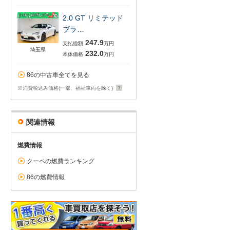
2.0 GT リミテッド
ブラ…
247.9
支払総額
万円
埼玉県
232.0
本体価格
万円
86の中古車全てを見る
※消費税込み価格(一部、福祉車両を除く)
関連情報
燃費情報
クーペの燃費ランキング
86の燃費情報