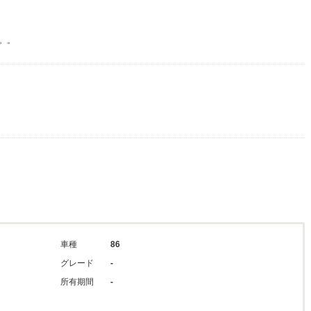
。。
車種
86
グレード
-
所有期間
-