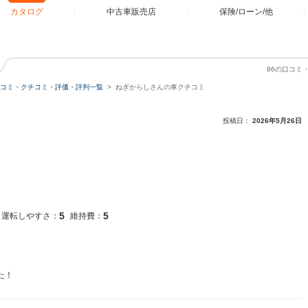
カタログ
中古車販売店
保険/ローン/他
86の口コミ
口コミ・クチコミ・評価・評判一覧
ねぎからしさんの車クチコミ
投稿日：
2026年5月26日
5
5
運転しやすさ：
維持費：
た！