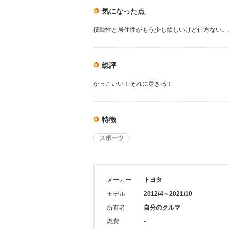
気になった点
積載性と居住性がもう少し欲しいけど仕方ない。
総評
かっこいい！それに尽きる！
特徴
スポーツ
メーカー
トヨタ
モデル
2012/4～2021/10
所有者
自分のクルマ
燃費
-