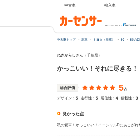
中古車
輸入車
中古車トップ
新車
トヨタ（新車）
86
86の
ねぎからし
さん（千葉県）
かっこいい！それに尽きる！
5
総合評価
点
5
5
4
3
デザイン：
走行性：
居住性：
積載性：
良かった点
私の愛車！かっこいい！イニシャルDにあこがれ