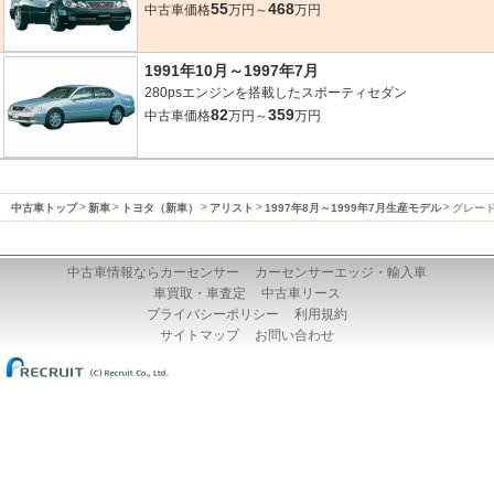
55
468
中古車価格
万円～
万円
1991年10月～1997年7月
280psエンジンを搭載したスポーティセダン
82
359
中古車価格
万円～
万円
中古車トップ
新車
トヨタ（新車）
アリスト
1997年8月～1999年7月生産モデル
グレー
中古車情報ならカーセンサー
カーセンサーエッジ・輸入車
車買取・車査定
中古車リース
プライバシーポリシー
利用規約
サイトマップ
お問い合わせ