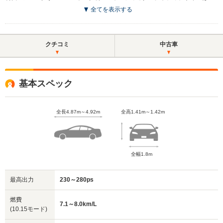
全てを表示する
クチコミ
中古車
基本スペック
全長4.87m～4.92m
全高1.41m～1.42m
全幅1.8m
最高出力
230～280ps
燃費
7.1～8.0km/L
(10.15モード)