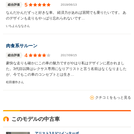
5
総合評価
2019/06/13
なんだかんだずっと好きな車。 経済力があれば居間でも乗りたいです。 あ
のデザインも走りもやっぱり忘れられないです…
いちよんななさん
肉食系サルーン
4
総合評価
2017/09/15
豪快な走りも確かにこの車の魅力ですがやはり私はデザインに惹かれまし
た。3代目以降はレクサス専用になりアリストと言う名前はなくなりました
が、今でもこの車のコンセプトとは生き…
松田優作さん
クチコミをもっと見る
このモデルの中古車
アリスト3.0 Vツインターボ