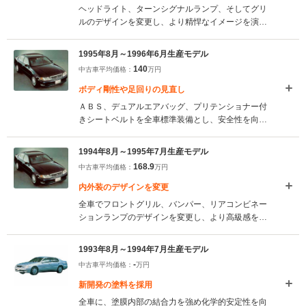
ヘッドライト、ターンシグナルランプ、そしてグリ
ルのデザインを変更し、より精悍なイメージを演
出。また内装のウッドパネルの部分を拡大し高級感
を高めた。リアシートにはチャイルドシート固定機
1995年8月～1996年6月生産モデル
構付きシートベルトを採用した。(1996.７）
140
中古車平均価格：
万円
ボディ剛性や足回りの見直し
ＡＢＳ、デュアルエアバッグ、プリテンショナー付
きシートベルトを全車標準装備とし、安全性を向上
させた。また、ジオメトリーを含めたサスペンショ
ンの特性改善、ボディ剛性の向上も行われた。
1994年8月～1995年7月生産モデル
(1995.8)
168.9
中古車平均価格：
万円
内外装のデザインを変更
全車でフロントグリル、バンパー、リアコンビネー
ションランプのデザインを変更し、より高級感を演
出した。またコンソール部へのカップホルダーの装
着、助手席エアバッグのオプション設定などを同時
1993年8月～1994年7月生産モデル
に実施している。(1994.8)
-
中古車平均価格：
万円
新開発の塗料を採用
全車に、塗膜内部の結合力を強め化学的安定性を向