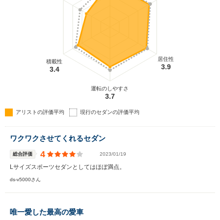
居住性
積載性
3.9
3.4
運転のしやすさ
3.7
アリストの評価平均
現行のセダンの評価平均
ワクワクさせてくれるセダン
4
総合評価
2023/01/19
Lサイズスポーツセダンとしてはほぼ満点。
ds-v5000さん
唯一愛した最高の愛車