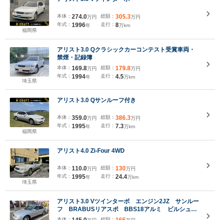
本体：
274.0
総額：
305.3
万円
万円
年式：
1996
走行：
8
年
万km
福岡県
アリスト3.0 Qクラシックカーコンテスト受賞車両・
禁煙・記録簿
本体：
169.8
総額：
179.8
万円
万円
年式：
1994
走行：
4.5
年
万km
埼玉県
アリスト3.0 Qサンルーフ付き
本体：
359.0
総額：
386.3
万円
万円
年式：
1995
走行：
7.3
年
万km
福岡県
アリスト4.0 Zi-Four 4WD
本体：
110.0
総額：
130
万円
万円
年式：
1995
走行：
24.4
年
万km
埼玉県
アリスト3.0 Vツインターボ エンジン2JZ サンルー
フ BRABUSリアスポ BBS18アルミ ビルシュタ
インショック 外品フォグ 外品テール TRC Pシ
本体：
総額：