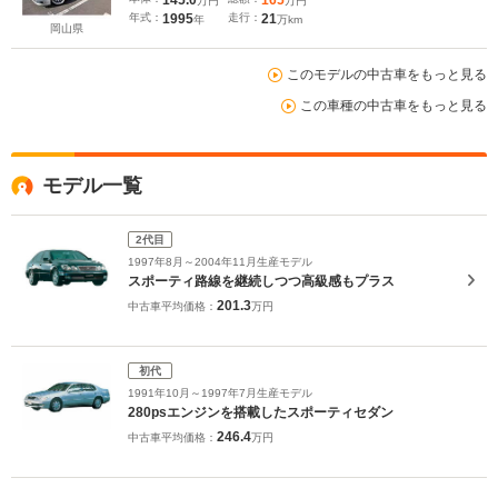
145.0
165
万円
万円
ート エアコン付き 令和4年Tベルト交換済
年式：
1995
走行：
21
年
万km
岡山県
このモデルの中古車をもっと見る
この車種の中古車をもっと見る
モデル一覧
2代目
1997年8月～2004年11月生産モデル
スポーティ路線を継続しつつ高級感もプラス
201.3
中古車平均価格：
万円
初代
1991年10月～1997年7月生産モデル
280psエンジンを搭載したスポーティセダン
246.4
中古車平均価格：
万円