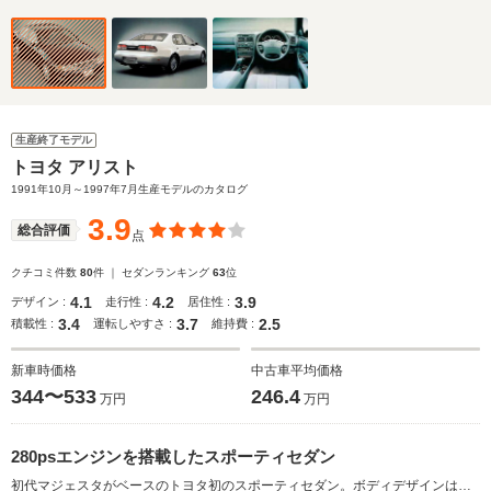
生産終了モデル
トヨタ アリスト
1991年10月～1997年7月生産モデルのカタログ
3.9
総合評価
点
クチコミ件数
80
件 ｜ セダンランキング
63
位
4.1
4.2
3.9
デザイン :
走行性 :
居住性 :
3.4
3.7
2.5
積載性 :
運転しやすさ :
維持費 :
新車時価格
中古車平均価格
344〜533
246.4
万円
万円
280psエンジンを搭載したスポーティセダン
初代マジェスタがベースのトヨタ初のスポーティセダン。ボディデザインはイタルデザイン社のプロトモデルがベースになっている。スポーティな走りを実現するために足回りは4輪ダブルウィッシュボーンを採用。エンジンは280ps発生する3Lの直6ターボと230psの3LNAの2種類。強大なトルク＆パワーを余すところなく路面に伝えるために、ショックアブソーバーの減衰力を電子制御するピエゾTEMSを装備するほか、4輪ABSやTRCなど、当時の最新技術を惜しみなく使っている。内装には空気清浄機や高級オーディオなどを奢り、贅沢な室空間となる。(1991.10)