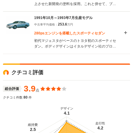
上させた新開発の塗料を採用。これと併せて、ブラ
ックなどの３色を外装色に新たに設定した。
(1993.8)
1991年10月～1993年7月生産モデル
253.6
中古車平均価格：
万円
280psエンジンを搭載したスポーティセダン
初代マジェスタがベースのトヨタ初のスポーティセ
ダン。ボディデザインはイタルデザイン社のプロト
モデルがベースになっている。スポーティな走りを
実現するために足回りは4輪ダブルウィッシュボーン
を採用。エンジンは280ps発生する3Lの直6ターボと
230psの3LNAの2種類。強大なトルク＆パワーを余
クチコミ評価
すところなく路面に伝えるために、ショックアブソ
ーバーの減衰力を電子制御するピエゾTEMSを装備
するほか、4輪ABSやTRCなど、当時の最新技術を
3.9
総合評価
点
惜しみなく使っている。内装には空気清浄機や高級
オーディオなどを奢り、贅沢な室空間となる。
80
クチコミ件数
件
(1991.10)
デザイン
4.1
走行性
維持費
4.2
2.5