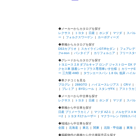
◆メーカーからカタログを探す
レクサス
|
トヨタ
|
日産
|
ホンダ
|
マツダ
|
スバル
ー
|
フォルクスワーゲン
|
カーボディーズ
◆車種からカタログを探す
DS3カブリオ
|
スカイラインGT-Rセダン
|
フェアレデ
クe-tron
|
バンタイプ
|
カリフォルニア
|
フリースタ
◆グレードからカタログを探す
トヨエース 2.8 ダブルキャブ ロング ジャストロー DX 
クセス車 脱着シートプラス専用車いす仕様
|
カリーナED
ー 三方開 4WD
|
タウンエースバン 1.8 GL 低床 ハイ
◆車クチコミを見る
プログレ
|
288GTO
|
ハイエースレジアス
|
CR-V
|
|
プレミア
|
BYDシール
|
スタンザFX
|
アストラカ
◆メーカーから中古車を探す
レクサス
|
トヨタ
|
日産
|
ホンダ
|
マツダ
|
スバル
◆車種から中古車を探す
日産 プリメーラカミノ
|
マツダ AZ-1
|
メルセデスＡＭ
ー2
|
トヨタ FJクルーザー
|
マクラーレン 720Sスパ
◆地域から中古車を探す
全国
|
北海道
|
東北
|
関東
|
北陸・甲信越
|
東海
◆掲載物件の車種から中古車販売店を探す