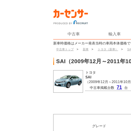
中古車
輸入車
新車時価格はメーカー発表当時の車両本体価格で
中古車トップ
>
新車
>
トヨタ（新車）
>
SA
SAI（2009年12月～201
トヨタ
SAI
（2009年12月～2011年1
71
中古車掲載台数
台
グレード