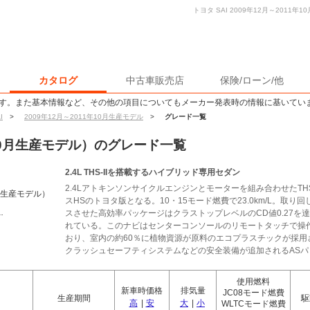
トヨタ SAI 2009年12月～2011
カタログ
中古車販売店
保険/ローン/他
す。また基本情報など、その他の項目についてもメーカー発表時の情報に基いてい
I
>
2009年12月～2011年10月生産モデル
>
グレード一覧
1年10月生産モデル）のグレード一覧
2.4L THS-IIを搭載するハイブリッド専用セダン
2.4Lアトキンソンサイクルエンジンとモーターを組み合わせたTH
0月生産モデル）
スHSのトヨタ版となる。10・15モード燃費で23.0km/L。取
スさせた高効率パッケージはクラストップレベルのCD値0.27
れている。このナビはセンターコンソールのリモートタッチで操
おり、室内の約60％に植物資源が原料のエコプラスチックが採
クラッシュセーフティシステムなどの安全装備が追加されるASパッ
使用燃料
新車時価格
排気量
JC08モード燃費
生産期間
駆
高
|
安
大
|
小
WLTCモード燃費