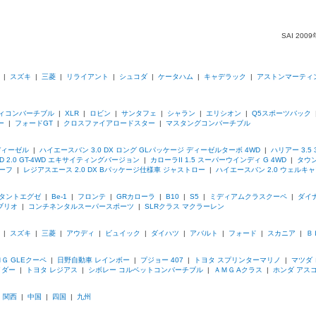
SAI 20
|
スズキ
|
三菱
|
リライアント
|
シュコダ
|
ケータハム
|
キャデラック
|
アストンマーティ
ィコンバーチブル
|
XLR
|
ロビン
|
サンタフェ
|
シャラン
|
エリシオン
|
Q5スポーツバック
ー
|
フォードGT
|
クロスファイアロードスター
|
マスタングコンバーチブル
ディーゼル
|
ハイエースバン 3.0 DX ロング GLパッケージ ディーゼルターボ 4WD
|
ハリアー 3.5
 2.0 GT-4WD エキサイティングバージョン
|
カローラII 1.5 スーパーウインディ G 4WD
|
タウン
ルーフ
|
レジアスエース 2.0 DX Bパッケージ仕様車 ジャストロー
|
ハイエースバン 2.0 ウェルキ
タントエグゼ
|
Be-1
|
フロンテ
|
GRカローラ
|
B10
|
S5
|
ミディアムクラスクーペ
|
ダイ
ブリオ
|
コンチネンタルスーパースポーツ
|
SLRクラス マクラーレン
|
スズキ
|
三菱
|
アウディ
|
ビュイック
|
ダイハツ
|
アバルト
|
フォード
|
スカニア
|
Ｂ
Ｇ GLEクーペ
|
日野自動車 レインボー
|
プジョー 407
|
トヨタ スプリンターマリノ
|
マツダ
イダー
|
トヨタ レジアス
|
シボレー コルベットコンバーチブル
|
ＡＭＧ Aクラス
|
ホンダ アス
|
関西
|
中国
|
四国
|
九州