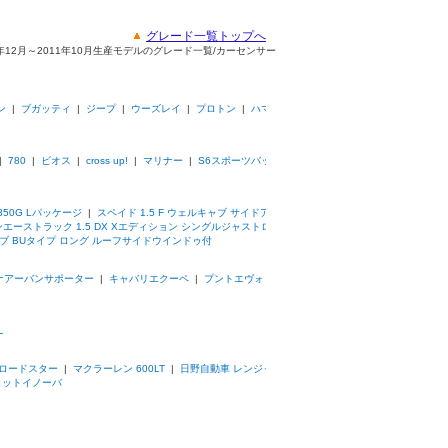
グレード一覧トップへ
09年12月～2011年10月生産モデルのグレード一覧/カーセンサー
ン
|
ブガッティ
|
ジープ
|
ウーズレイ
|
プロトン
|
ハマ
|
780
|
ビオス
|
cross up!
|
マリナー
|
S6スポーツバッ
 350G Lパッケージ
|
スペイド 1.5 F ウェルキャブ サイドア
エーストラック 1.5 DX Xエディション シングルジャストロ
ャブ BUタイプ ロング ルーフサイドウインドゥ付
ナアーバンサポーター
|
キャバリエクーペ
|
プントエヴォ
Ｌ
 ロードスター
|
マクラーレン 600LT
|
日野自動車 レンジャ
コットイノーバ