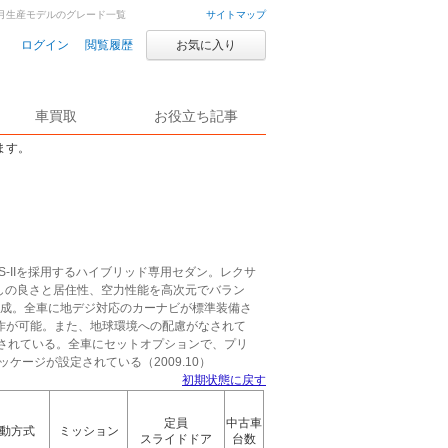
年10月生産モデルのグレード一覧
サイトマップ
ログイン
閲覧履歴
お気に入り
車買取
お役立ち記事
ます。
S-IIを採用するハイブリッド専用セダン。レクサ
り回しの良さと居住性、空力性能を高次元でバラン
を達成。全車に地デジ対応のカーナビが標準装備さ
作が可能。また、地球環境への配慮がなされて
用されている。全車にセットオプションで、プリ
ケージが設定されている（2009.10）
初期状態に戻す
定員
中古車
動方式
ミッション
スライドドア
台数