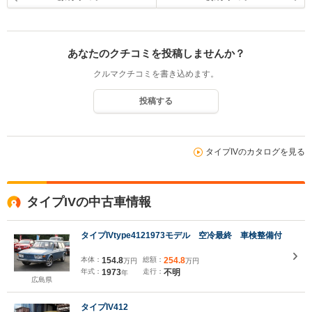
あなたのクチコミを投稿しませんか？
クルマクチコミを書き込めます。
投稿する
タイプIVのカタログを見る
タイプIVの中古車情報
タイプIVtype4121973モデル 空冷最終 車検整備付
本体：
154.8
総額：
254.8
万円
万円
年式：
1973
走行：
不明
年
広島県
タイプIV412