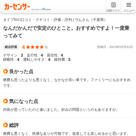
比較リスト
メニュー
タイプIVの口コミ・クチコミ・評価・評判 | ヴんさん（千葉県）
なんだかんだで安定のひとこと。おすすめですよ！一度乗
ってみて
4
総合評価
投稿日：
2013
年
03
月
31
日
3
4
4
デザイン :
走行性 :
居住性 :
4
4
3
積載性 :
運転しやすさ :
維持費 :
良かった点
燃費も思ったよりも悪くなく、なかなか良い車です。ファミリーにもおすすめ
です。
気になった点
内装が思っていたのと違いました。好みの問題というのもありますが。
総評
燃費も悪くなく、快適な走りが可能です。改造しても楽しめるかと思います。