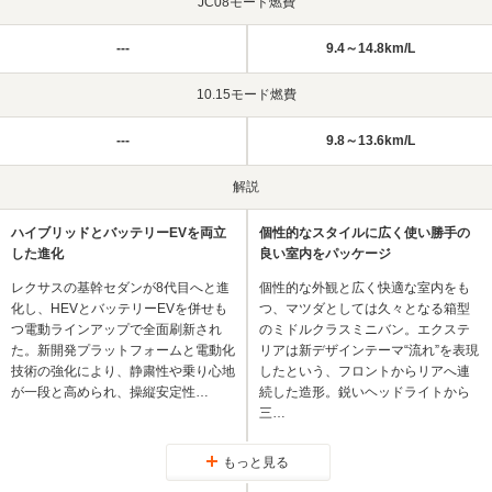
JC08モード燃費
---
9.4～14.8km/L
10.15モード燃費
---
9.8～13.6km/L
解説
ハイブリッドとバッテリーEVを両立
個性的なスタイルに広く使い勝手の
した進化
良い室内をパッケージ
レクサスの基幹セダンが8代目へと進
個性的な外観と広く快適な室内をも
化し、HEVとバッテリーEVを併せも
つ、マツダとしては久々となる箱型
つ電動ラインアップで全面刷新され
のミドルクラスミニバン。エクステ
た。新開発プラットフォームと電動化
リアは新デザインテーマ“流れ”を表現
技術の強化により、静粛性や乗り心地
したという、フロントからリアへ連
が一段と高められ、操縦安定性…
続した造形。鋭いヘッドライトから
三…
もっと見る