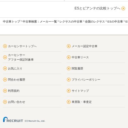
ESとビアンテの比較トップへ
中古車トップ
中古車検索：メーカー一覧
レクサスの中古車
全国のレクサス
ESの中古車
E
カーセンサートップへ
メーカー認定中古車
カーセンサー
中古車リース
アフター保証対象車
お気に入り
閲覧履歴
問合わせ履歴
プライバシーポリシー
利用規約
サイトマップ
お問い合わせ
車買取・車査定