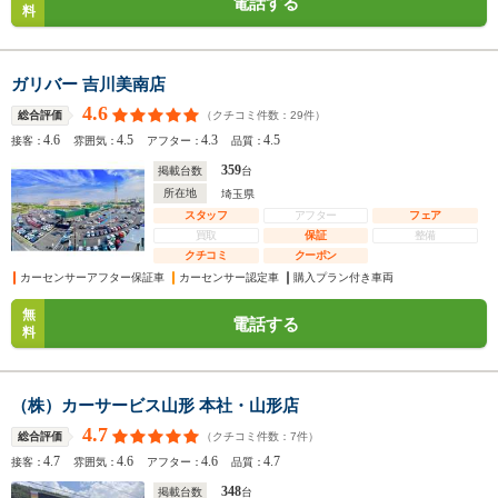
電話する
料
ガリバー 吉川美南店
4.6
（クチコミ件数：
29
件）
総合評価
4.6
4.5
4.3
4.5
接客：
雰囲気：
アフター：
品質：
359
掲載台数
台
所在地
埼玉県
スタッフ
アフター
フェア
買取
保証
整備
クチコミ
クーポン
カーセンサーアフター保証車
カーセンサー認定車
購入プラン付き車両
無
電話する
料
（株）カーサービス山形 本社・山形店
4.7
（クチコミ件数：
7
件）
総合評価
4.7
4.6
4.6
4.7
接客：
雰囲気：
アフター：
品質：
348
掲載台数
台