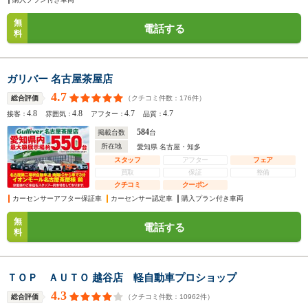
無
電話する
料
ガリバー 名古屋茶屋店
4.7
（クチコミ件数：
176
件）
総合評価
4.8
4.8
4.7
4.7
接客：
雰囲気：
アフター：
品質：
584
掲載台数
台
所在地
愛知県 名古屋・知多
スタッフ
アフター
フェア
買取
保証
整備
クチコミ
クーポン
カーセンサーアフター保証車
カーセンサー認定車
購入プラン付き車両
無
電話する
料
ＴＯＰ ＡＵＴＯ 越谷店 軽自動車プロショップ
4.3
（クチコミ件数：
10962
件）
総合評価