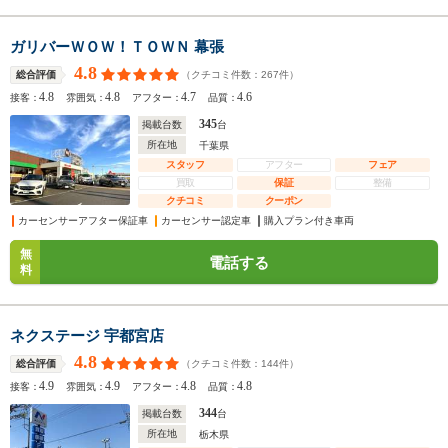
ガリバーＷＯＷ！ＴＯＷＮ 幕張
4.8
（クチコミ件数：
267
件）
総合評価
4.8
4.8
4.7
4.6
接客：
雰囲気：
アフター：
品質：
345
掲載台数
台
所在地
千葉県
スタッフ
アフター
フェア
買取
保証
整備
クチコミ
クーポン
カーセンサーアフター保証車
カーセンサー認定車
購入プラン付き車両
無
電話する
料
ネクステージ 宇都宮店
4.8
（クチコミ件数：
144
件）
総合評価
4.9
4.9
4.8
4.8
接客：
雰囲気：
アフター：
品質：
344
掲載台数
台
所在地
栃木県