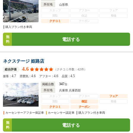
所在地
山形県
スタッフ
アフター
フェア
買取
保証
整備
クチコミ
クーポン
購入プラン付き車両
無
電話する
料
ネクステージ 姫路店
4.6
（クチコミ件数：
42
件）
総合評価
4.7
4.6
4.6
4.5
接客：
雰囲気：
アフター：
品質：
347
掲載台数
台
所在地
兵庫県 兵庫西部
スタッフ
アフター
フェア
買取
保証
整備
クチコミ
クーポン
カーセンサーアフター保証車
カーセンサー認定車
購入プラン付き車両
無
電話する
料