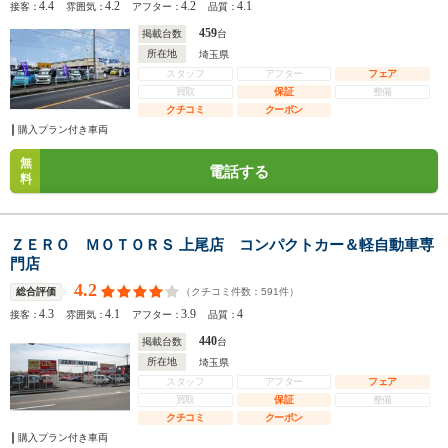
4.4
4.2
4.2
4.1
接客：
雰囲気：
アフター：
品質：
459
掲載台数
台
所在地
埼玉県
スタッフ
アフター
フェア
買取
保証
整備
クチコミ
クーポン
購入プラン付き車両
無
電話する
料
ＺＥＲＯ ＭＯＴＯＲＳ 上尾店 コンパクトカー＆軽自動車専
門店
4.2
（クチコミ件数：
591
件）
総合評価
4.3
4.1
3.9
4
接客：
雰囲気：
アフター：
品質：
440
掲載台数
台
所在地
埼玉県
スタッフ
アフター
フェア
買取
保証
整備
クチコミ
クーポン
購入プラン付き車両