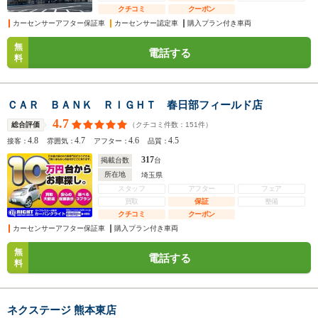
クチコミ
クーポン
カーセンサーアフター保証車
カーセンサー認定車
購入プラン付き車両
無
電話する
料
ＣＡＲ ＢＡＮＫ ＲＩＧＨＴ 春日部フィールド店
4.7
（クチコミ件数：
151
件）
総合評価
4.8
4.7
4.6
4.5
接客：
雰囲気：
アフター：
品質：
317
掲載台数
台
所在地
埼玉県
スタッフ
アフター
フェア
買取
保証
整備
クチコミ
クーポン
カーセンサーアフター保証車
購入プラン付き車両
無
電話する
料
ネクステージ 熊本東店