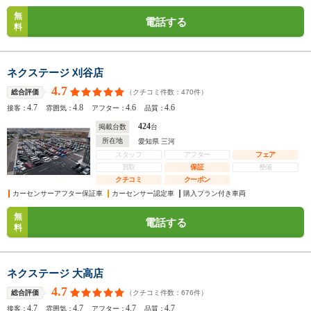
無
電話する
料
ネクステージ 刈谷店
4.7
（クチコミ件数：
470
件）
総合評価
4.7
4.8
4.6
4.6
接客：
雰囲気：
アフター：
品質：
424
掲載台数
台
所在地
愛知県 三河
スタッフ
アフター
フェア
買取
保証
整備
クチコミ
クーポン
カーセンサーアフター保証車
カーセンサー認定車
購入プラン付き車両
無
電話する
料
ネクステージ 大高店
4.7
（クチコミ件数：
676
件）
総合評価
4.7
4.7
4.7
4.7
接客：
雰囲気：
アフター：
品質：