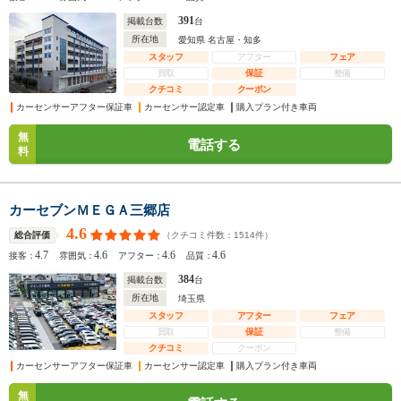
391
掲載台数
台
所在地
愛知県 名古屋・知多
スタッフ
アフター
フェア
買取
保証
整備
クチコミ
クーポン
カーセンサーアフター保証車
カーセンサー認定車
購入プラン付き車両
無
電話する
料
カーセブンＭＥＧＡ三郷店
4.6
（クチコミ件数：
1514
件）
総合評価
4.7
4.6
4.6
4.6
接客：
雰囲気：
アフター：
品質：
384
掲載台数
台
所在地
埼玉県
スタッフ
アフター
フェア
買取
保証
整備
クチコミ
クーポン
カーセンサーアフター保証車
カーセンサー認定車
購入プラン付き車両
無