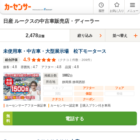
履歴
お気に入り
メニュー
日産 ルークスの中古車販売店・ディーラー
2,478
絞り込み
並べ替え
店舗
未使用車・中古車・大型展示場 松下モータース
4.9
（クチコミ件数：
209
件）
総合評価
4.8
4.7
4.8
4.8
接客：
雰囲気：
アフター：
品質：
1082
掲載台数
台
所在地
静岡県 静岡西部
スタッフ
アフター
フェア
買取
保証
整備
クチコミ
クーポン
カーセンサーアフター保証車
カーセンサー認定車
購入プラン付き車両
無
電話する
料