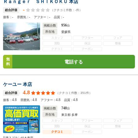
Ｒａｎｇｅｒ ＳＨＩＫＯＫＵ 本店
-
（クチコミ件数：
-
件）
総合評価
-
-
-
-
接客：
雰囲気：
アフター：
品質：
956
掲載台数
台
所在地
愛媛県
スタッフ
アフター
フェア
買取
保証
整備
クチコミ
クーポン
無
電話する
料
ケーユー 本店
4.8
（クチコミ件数：
351
件）
総合評価
4.8
4.8
4.8
4.8
接客：
雰囲気：
アフター：
品質：
748
掲載台数
台
所在地
東京都 多摩
スタッフ
アフター
フェア
買取
保証
整備
クチコミ
クーポン
購入プラン付き車両