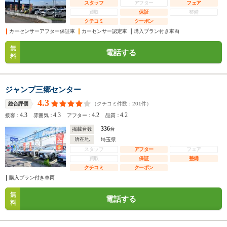
スタッフ
アフター
フェア
買取
保証
整備
クチコミ
クーポン
カーセンサーアフター保証車
カーセンサー認定車
購入プラン付き車両
無
電話する
料
ジャンプ三郷センター
4.3
（クチコミ件数：
201
件）
総合評価
4.3
4.3
4.2
4.2
接客：
雰囲気：
アフター：
品質：
336
掲載台数
台
所在地
埼玉県
スタッフ
アフター
フェア
買取
保証
整備
クチコミ
クーポン
購入プラン付き車両
無
電話する
料