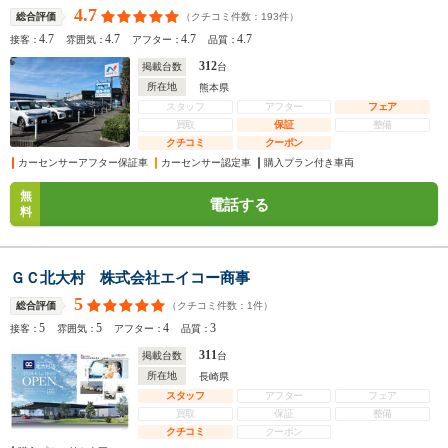
4.7
（クチコミ件数：
193
件）
総合評価
4.7
4.7
4.7
4.7
接客：
雰囲気：
アフター：
品質：
312
掲載台数
台
所在地
熊本県
スタッフ
アフター
フェア
買取
保証
整備
クチコミ
クーポン
カーセンサーアフター保証車
カーセンサー認定車
購入プラン付き車両
無
電話する
料
ＧＣ北大村 株式会社エイコー商事
5
（クチコミ件数：
1
件）
総合評価
5
5
4
3
接客：
雰囲気：
アフター：
品質：
311
掲載台数
台
所在地
長崎県
スタッフ
アフター
フェア
買取
保証
整備
クチコミ
クーポン