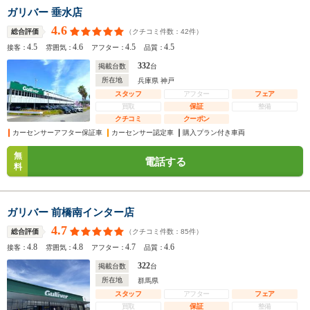
ガリバー 垂水店
4.6
（クチコミ件数：
42
件）
総合評価
4.5
4.6
4.5
4.5
接客：
雰囲気：
アフター：
品質：
332
掲載台数
台
所在地
兵庫県 神戸
スタッフ
アフター
フェア
買取
保証
整備
クチコミ
クーポン
カーセンサーアフター保証車
カーセンサー認定車
購入プラン付き車両
無
電話する
料
ガリバー 前橋南インター店
4.7
（クチコミ件数：
85
件）
総合評価
4.8
4.8
4.7
4.6
接客：
雰囲気：
アフター：
品質：
322
掲載台数
台
所在地
群馬県
スタッフ
アフター
フェア
買取
保証
整備