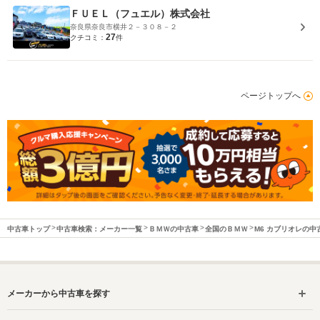
ＦＵＥＬ（フュエル）株式会社
奈良県奈良市横井２－３０８－２
27
クチコミ：
件
ページトップへ
中古車トップ
中古車検索：メーカー一覧
ＢＭＷの中古車
全国のＢＭＷ
M6 カブリオレの中
メーカーから中古車を探す