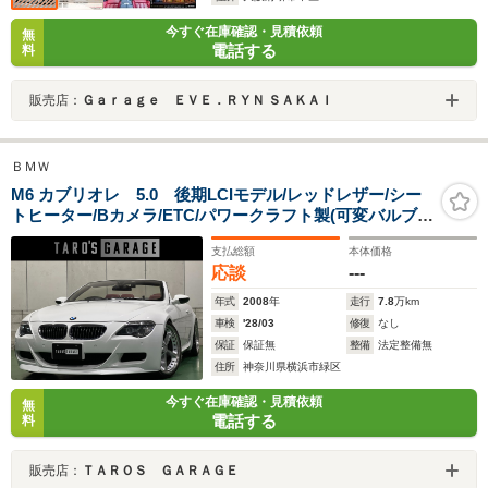
今すぐ在庫確認・見積依頼
無
電話する
料
販売店：
Ｇａｒａｇｅ ＥＶＥ．ＲＹＮ ＳＡＫＡＩ
ＢＭＷ
M6 カブリオレ 5.0 後期LCIモデル/レッドレザー/シー
トヒーター/Bカメラ/ETC/パワークラフト製(可変バルブ)
マフラー/H&Rダウンサス/ACシュニッツァー製21インチ
支払総額
本体価格
AW/afeパワープーリー/F・Rスポイラ/アンドロイドナビ
応談
---
年式
2008
年
走行
7.8
万km
車検
'28/03
修復
なし
保証
保証無
整備
法定整備無
住所
神奈川県横浜市緑区
今すぐ在庫確認・見積依頼
無
電話する
料
販売店：
ＴＡＲＯＳ ＧＡＲＡＧＥ