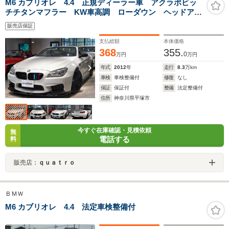
M6 カブリオレ 4.4 正規ディーラー車 アクラポビッ
チチタンマフラー KW車高調 ローダウン ヘッドアッ
プディスプレイ
販売店保証
支払総額
本体価格
368
355.
0
万円
万円
年式
2012
年
走行
8.3
万km
車検
車検整備付
修復
なし
保証
保証付
整備
法定整備付
住所
神奈川県平塚市
今すぐ在庫確認・見積依頼
無
電話する
料
販売店：
ｑｕａｔｒｏ
ＢＭＷ
M6 カブリオレ 4.4 法定車検整備付