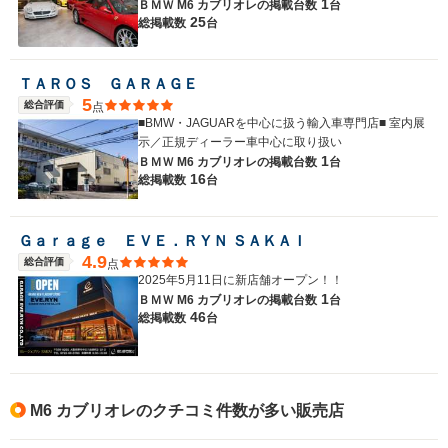
1
ＢＭＷ M6 カブリオレの
掲載台数
台
25
総掲載数
台
ＴＡＲＯＳ ＧＡＲＡＧＥ
5
総合評価
点
■BMW・JAGUARを中心に扱う輸入車専門店■ 室内展
示／正規ディーラー車中心に取り扱い
1
ＢＭＷ M6 カブリオレの
掲載台数
台
16
総掲載数
台
Ｇａｒａｇｅ ＥＶＥ．ＲＹＮ ＳＡＫＡＩ
4.9
総合評価
点
2025年5月11日に新店舗オープン！！
1
ＢＭＷ M6 カブリオレの
掲載台数
台
46
総掲載数
台
M6 カブリオレのクチコミ件数が多い販売店