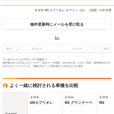
ＢＭＷ M6 カブリオレ ホワイト［白］（全国）の中古車
物件更新時にメールを受け取る
1
/1
最初
前の30件
次の30件
最後
※人気のクルマは平均1ヶ月で掲載終了
物件数合計1万台以上のメーカー｜算出データ期間：2024年9月～11月｜内容：物件数合計1万
台以上のメーカーのうち、掲載が終了した物件数が1,000台以上の場合
よく一緒に検討される車種を比較
ＢＭＷ
ＢＭＷ
ＢＭＷ
M8カブリオレ
M6 グランクーペ
M6