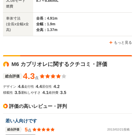
JC08モード
8.7～8.8km/L
サイズ
1.91m
1.9m
1
燃費
全長
全長
(全長x全幅x全高)
4.87m
5.02m
4.
車体寸法
全長：4.91m
(全長x全幅x全
全幅：1.9m
高)
全高：1.37m
ホイールベース
ホイールベース
ホイー
-m
-m
もっと見る
M6 カブリオレに関するクチコミ・評価
WLTCモード
-
-
-
燃費
4.3
総合評価
点
4.6
4.4
4.2
デザイン :
走行性 :
居住性 :
3.5
4.1
3.5
積載性 :
運転しやすさ :
維持費 :
排気量
4394cc
4394cc
4394cc
評価の高いレビュー・評判
駆動方式
4WD
FR
FR
若い人向けです
5
総合評価
2013/02/21投稿
点