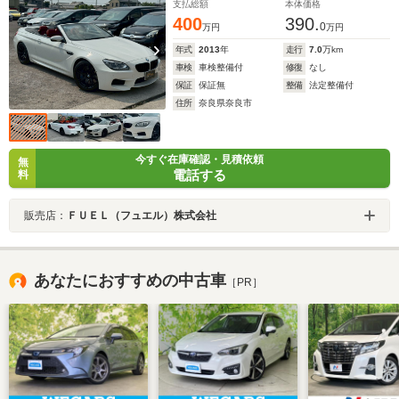
支払総額
本体価格
400
390.
0
万円
万円
年式
2013
年
走行
7.0
万km
車検
車検整備付
修復
なし
保証
保証無
整備
法定整備付
住所
奈良県奈良市
今すぐ在庫確認・見積依頼
無
電話する
料
販売店：
ＦＵＥＬ（フュエル）株式会社
あなたにおすすめの中古車
［PR］