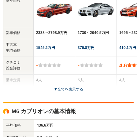
基本情報
新車価格
2338～2798.9万円
1730～2040.5万円
1695～2
中古車
1545.2万円
370.8万円
410.1万円
平均価格
クチコミ
-
-
4.6
総合評価
乗車定員
4人
5人
4人
▼
全てを表示する
ドア数
2ドア
4ドア
2ドア
全高
全高
全
M6 カブリオレの基本情報
1.36m
1.4m
1.
平均価格
436.6万円
全幅
全幅
全