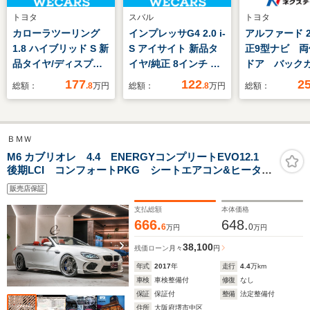
トヨタ
スバル
トヨタ
カローラツーリング
インプレッサG4 2.0 i-
アルファード 2.
1.8 ハイブリッド S 新
S アイサイト 新品タ
正9型ナビ 両
品タイヤ/ディスプレ
イヤ/純正 8インチ SD
ドア バック
イオーディオ+ナビ9
ナビ/アイサイト/車線
レーダークル
177
122
2
総額：
.8
万円
総額：
.8
万円
総額：
インチ/衝突安全装置/
逸脱防止支援システ
ーナーセンサ
シートヒーター 前席/
ム/ドライブレコーダ
ートキー LE
車線逸脱防止支援シス
ー 純正/ヘッドランプ
ド 純正18イ
ＢＭＷ
テム/ドライブレコー
LED/USBジャッ
ルミ オート
ダー 純正/ヘッドラン
ク/Bluetooth接
デュアルエア
M6 カブリオレ 4.4 ENERGYコンプリートEVO12.1
後期LCI コンフォートPKG シートエアコン&ヒータ
プ LED/USBジャック
続/ETC/EBD付ABS
アエアコン
ー 赤革シート LEDヘッドライト
販売店保証
支払総額
本体価格
666.
648.
6
0
万円
万円
38,100
残価ローン
月々
円
年式
2017
年
走行
4.4
万km
車検
車検整備付
修復
なし
保証
保証付
整備
法定整備付
住所
大阪府堺市中区