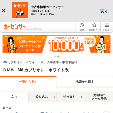
中古車情報カーセンサー
表示
Recruit Co., Ltd.
無料 － Google Play
履歴
お気に入り
メニュー
M6 カブリオレ・ホワイト［白］の中古車・中古車情報
ＢＭＷ M6 カブリオレ ホワイト系
一覧から探す
地図から探す
更新時に
4
絞り込み
並べ替え
台
メール受信
ＢＭＷ