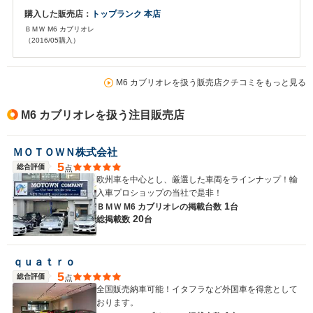
購入した販売店：
トップランク 本店
ＢＭＷ M6 カブリオレ
（2016/05購入）
M6 カブリオレを扱う販売店クチコミをもっと見る
M6 カブリオレを扱う注目販売店
ＭＯＴＯＷＮ株式会社
5
総合評価
点
欧州車を中心とし、厳選した車両をラインナップ！輸
入車プロショップの当社で是非！
1
ＢＭＷ M6 カブリオレの
掲載台数
台
20
総掲載数
台
ｑｕａｔｒｏ
5
総合評価
点
全国販売納車可能！イタフラなど外国車を得意として
おります。