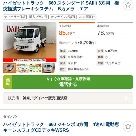
ハイゼットトラック 660 スタンダード SAIIIt 3方開 衝
突軽減ブレーキシステム Bカメラ エア
ディーラー保証
購入プラン付
オンライン相談可
360°画像付
支払総額
本体価格
85.
78.
9
0
万円
万円
8,700
通常ローン
月々
円
年式
2020
年
走行
6.9
万km
車検
車検整備付
修復
なし
保証
保証付
整備
法定整備付
住所
神奈川県藤沢市
今すぐ在庫確認・見積依頼
無
電話する
料
販売店：
神奈川ダイハツ販売 藤沢店
ダイハツ
ハイゼットトラック 660 ジャンボ 3方開 4速AT電動窓
キーレスフォグCDデッキWSRS