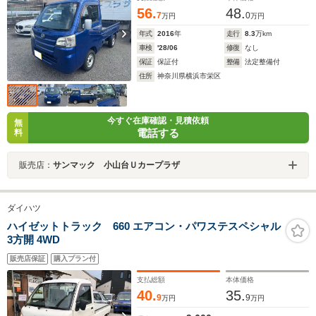
56.
48.
7
0
万円
万円
年式
2016
年
走行
8.3
万km
車検
'28/06
修復
なし
保証
保証付
整備
法定整備付
住所
神奈川県横浜市栄区
今すぐ在庫確認・見積依頼
無
電話する
料
販売店：
サンマック 小山台Ｕカープラザ
ダイハツ
ハイゼットトラック 660 エアコン・パワステスペシャル
3方開 4WD
販売店保証
購入プラン付
支払総額
本体価格
40.
35.
9
9
万円
万円