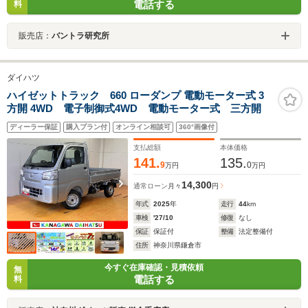
電話する
料
販売店：
バントラ研究所
ダイハツ
ハイゼットトラック 660 ローダンプ 電動モーター式 3
方開 4WD 電子制御式4WD 電動モーター式 三方開
ディーラー保証
購入プラン付
オンライン相談可
360°画像付
支払総額
本体価格
141.
135.
9
0
万円
万円
14,300
通常ローン
月々
円
年式
2025
年
走行
44
km
車検
'27/10
修復
なし
保証
保証付
整備
法定整備付
住所
神奈川県鎌倉市
今すぐ在庫確認・見積依頼
無
電話する
料