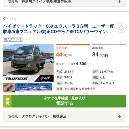
販売店：
神奈川ダイハツ販売 鎌倉手広店
ダイハツ
ハイゼットトラック 660 エクストラ 3方開 ユーザー買
取車/5速マニュアル/純正CDデッキ/ETC/パワーウインド
ウ/パワーステアリング/フロントフォグライト/ライトレベ
購入プラン付
ライザー
支払総額
本体価格
44.
34.
9
9
万円
万円
4,300
通常ローン
月々
円
年式
2014
年
走行
12.0
万km
車検
'26/11
修復
なし
保証
保証無
整備
法定整備付
住所
神奈川県相模原市中央区
今すぐ在庫確認・見積依頼
無
電話する
料
販売店：
タウロスジャパン 相模原店