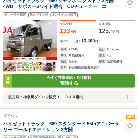
ハイゼットトラック 660 ジャンボ エクストラ 3方開
4WD サポカーSワイド適合 CDチューナー エ
ディーラー保証
購入プラン付
オンライン相談可
支払総額
本体価格
133
125.
0
万円
万円
13,400
通常ローン
月々
円
年式
2024
年
走行
0.6
万km
車検
車検整備付
修復
なし
保証
保証付
整備
法定整備付
住所
神奈川県横浜市港北区
今すぐ在庫確認・見積依頼
無
電話する
料
販売店：
神奈川ダイハツ販売 Ｕ－ＣＡＲ港北
ダイハツ
NEW
ハイゼットトラック 660 スタンダード 55thアニバーサ
リー ゴールドエディション 3方開
ディーラー保証
車両品質評価書付
購入プラン付