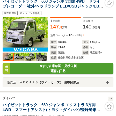
ハイゼットトラック 660 ジャンボ 3方開 4WD ドライ
ブレコーダー 社外/ヘッドランプ LED/USBジャック/EBD
付ABS/禁煙車/エアバッグ 運転席/エアバッグ 助手席/パワ
販売店保証
オンライン相談可
ーウインドウ/キーレスエントリー/パワーステアリング
支払総額
本体価格
147.
140.
8
0
万円
万円
15,800
通常ローン
月々
円
年式
2020
年
走行
1.9
万km
車検
'27/03
修復
なし
保証
保証付
整備
法定整備付
住所
神奈川県横浜市瀬谷区
今すぐ在庫確認・見積依頼
無
電話する
料
販売店：
ＷＥＣＡＲＳ（ウィーカーズ） 瀬谷目黒店
ダイハツ
PR
ハイゼットトラック 660 ジャンボ エクストラ 3方開
4WD スマートアシスト(トヨタ・ダイハツ)/登録済未使
用車/ヘッドランプ LED/EBD付ABS/横滑り防止装置/アイ