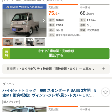
支払総額
本体価格
75.
68.
9
0
万円
万円
年式
2016
年
走行
1.0
万km
車検
'26/10
修復
なし
保証
保証付
整備
法定整備付
住所
神奈川県川崎市高津区
今すぐ在庫確認・見積依頼
無
電話する
料
販売店：
トヨタモビリティ神奈川（旧神奈川トヨタ） 中古車タウン中原
ダイハツ
ハイゼットトラック 660 スタンダード SAIIIt 3方開 5
速MT 衝突軽減B ヴィンテ-ジレザ-風シ-トカバ- ETC
CD&AUX 車線逸脱警報 衝突軽減ブレ-キ LEDヘッドラン
購入プラン付
プ エアコン パワステ 記録簿
支払総額
本体価格