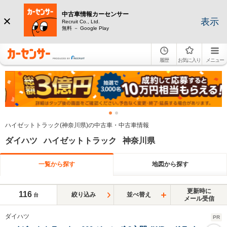
中古車情報カーセンサー
表示
Recruit Co., Ltd.
無料 － Google Play
履歴
お気に入り
メニュー
ハイゼットトラック(神奈川県)の中古車・中古車情報
ダイハツ ハイゼットトラック 神奈川県
一覧から探す
地図から探す
更新時に
116
絞り込み
並べ替え
台
メール受信
ダイハツ
PR