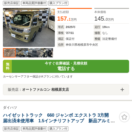
新品タイヤ LEDヘッドライト オートマ車 スマート
販売店保証
車両品質評価書付
購入プラン付
キー プッシュスタート スマートアシスト アイドリ
ングストップ クリアランスソナー LED
支払総額
本体価格
157.
145.
1
0
万円
万円
年式
2025
年
走行
19
km
車検
'27/11
修復
なし
保証
保証付
整備
法定整備付
住所
神奈川県相模原市中央区
今すぐ在庫確認・見積依頼
無
電話する
料
カーセンサーアフター保証がAプランに付いています
販売店：
オートファルコン 相模原支店
ダイハツ
ハイゼットトラック 660 ジャンボ エクストラ 3方開
届出済未使用車 1.5インチリフトアップ 新品アルミ
新品タイヤ LEDヘッドライト オートマ車 スマート
販売店保証
車両品質評価書付
購入プラン付
キー プッシュスタート スマートアシスト アイドリ