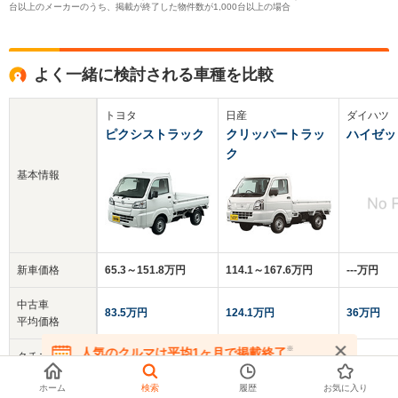
台以上のメーカーのうち、掲載が終了した物件数が1,000台以上の場合
よく一緒に検討される車種を比較
トヨタ
日産
ダイハツ
ピクシストラック
クリッパートラッ
ハイゼッ
ク
基本情報
新車価格
65.3～151.8万円
114.1～167.6万円
‐‐‐万円
中古車
83.5万円
124.1万円
36万円
平均価格
※
人気のクルマは平均1ヶ月で掲載終了
クチコミ
-
-
3.4
在庫が無くなる前にお問い合わせください
総合評価
ホーム
検索
履歴
お気に入り