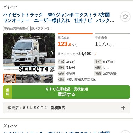
ダイハツ
ハイゼットトラック 660 ジャンボ エクストラ 3方開
ワンオーナー ユーザー様仕入れ 社外ナビ バックカ
メラ デジタルインナーミラー ハードカーゴ 社外
車両品質評価書付
購入プラン付
AW スマートアシスト マッドタイヤ LEDヘッドライ
ト LEDフォグ スマートキー プッシュスタート
支払総額
本体価格
123.
117.
9
5
万円
万円
24,400
通常ローン
月々
円
年式
2024
年
走行
6.9
万km
車検
'28/04
修復
なし
保証
保証無
整備
法定整備付
住所
神奈川県横浜市港北区
今すぐ在庫確認・見積依頼
無
電話する
料
販売店：
ＳＥＬＥＣＴ４ 新横浜店
ダイハツ