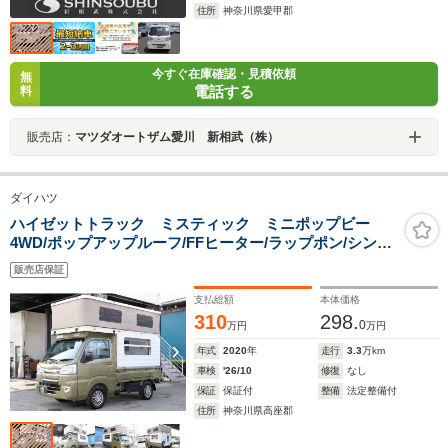
住所
神奈川県愛甲郡
今すぐ在庫確認・見積依頼
無
電話する
料
販売店：
マツダオートザム愛川 新相武（株）
ダイハツ
ハイゼットトラック ミスティック ミニポップビー
4WD/ポップアップルーフ/FFヒーター/ラップポン/シンク/
給排水10Lポリタンク/サブバッテリー 走行充電/外部電
販売店保証
源/350Wインバーター/ルーフベント/衝突軽減ブレーキ
支払総額
本体価格
310
298.
0
万円
万円
年式
2020
年
走行
3.3
万km
車検
'26/10
修復
なし
保証
保証付
整備
法定整備付
住所
神奈川県高座郡