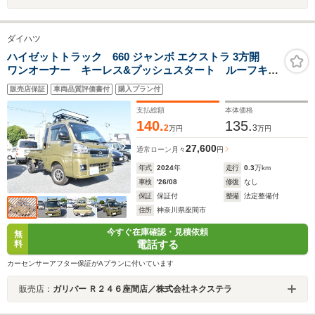
ダイハツ
ハイゼットトラック 660 ジャンボ エクストラ 3方開
ワンオーナー キーレス&プッシュスタート ルーフキャ
リア 作業灯 前後ソナー LEDヘッドライト 社外12
販売店保証
車両品質評価書付
購入プラン付
インチアルミ 純正CD マット バイザー ゲートプロ
テクター 保証書 取説 記録簿(R7)
支払総額
本体価格
140.
135.
2
3
万円
万円
27,600
通常ローン
月々
円
年式
2024
年
走行
0.3
万km
車検
'26/08
修復
なし
保証
保証付
整備
法定整備付
住所
神奈川県座間市
今すぐ在庫確認・見積依頼
無
電話する
料
カーセンサーアフター保証がAプランに付いています
販売店：
ガリバー Ｒ２４６座間店／株式会社ネクステラ