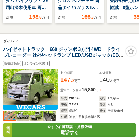
タム ハイブリッド XS
クロム ベンチャー 新
登録済未使用
届出済未使用車 両側
品タイヤ/ガラスルー
軽減 9型ホン
パワースライドドア
フ/純正 SDナビ/スマ
クトディスプ
198
166
3
総額：
.8
万円
総額：
.8
万円
総額：
衝突被害軽減ブレーキ
ートアシスト(トヨ
周囲カメラ 
アイドリングストップ
タ・ダイハツ)/シート
ゲート シー
スマートキー/プッシ
ヒーター/パノラマモ
ー ハーフレ
ダイハツ
ュスタート クルーズ
ニター/車線逸脱防止
ト スマー
コントロール 純正ア
支援システム/ドライ
LEDヘッド
ハイゼットトラック 660 ジャンボ 3方開 4WD ドライ
ブレコーダー 社外/ヘッドランプ LED/USBジャック/EBD
ルミ LEDヘッドライ
ブレコーダー 純正/ヘ
ETC2.0 BS
付ABS/禁煙車/エアバッグ 運転席/エアバッグ 助手席/パワ
ト ベンチシート シー
ッドランプ LED
型充電 パド
販売店保証
オンライン相談可
ーウインドウ/キーレスエントリー/パワーステアリング
トヒーター
支払総額
本体価格
147.
140.
8
0
万円
万円
15,800
通常ローン
月々
円
年式
2020
年
走行
1.9
万km
車検
'27/03
修復
なし
保証
保証付
整備
法定整備付
住所
神奈川県横浜市瀬谷区
今すぐ在庫確認・見積依頼
無
電話する
料