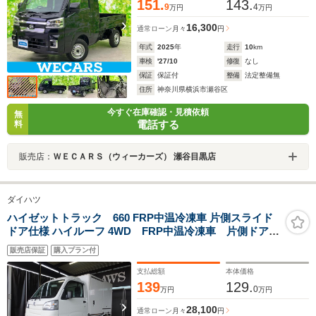
151.
143.
9
4
万円
万円
16,300
通常ローン
月々
円
年式
2025
年
走行
10
km
車検
'27/10
修復
なし
保証
保証付
整備
法定整備無
住所
神奈川県横浜市瀬谷区
今すぐ在庫確認・見積依頼
無
電話する
料
販売店：
ＷＥＣＡＲＳ（ウィーカーズ） 瀬谷目黒店
ダイハツ
ハイゼットトラック 660 FRP中温冷凍車 片側スライド
ドア仕様 ハイルーフ 4WD FRP中温冷凍車 片側ドア
HR 4WD デンソー製 -7℃ 35℃ 4WD リースアッ
販売店保証
購入プラン付
プ車 エアコン オートマ パワーステアリング
ETC 片側ドア 禁煙車 冷蔵冷凍車 保冷車
支払総額
本体価格
139
129.
0
万円
万円
28,100
通常ローン
月々
円