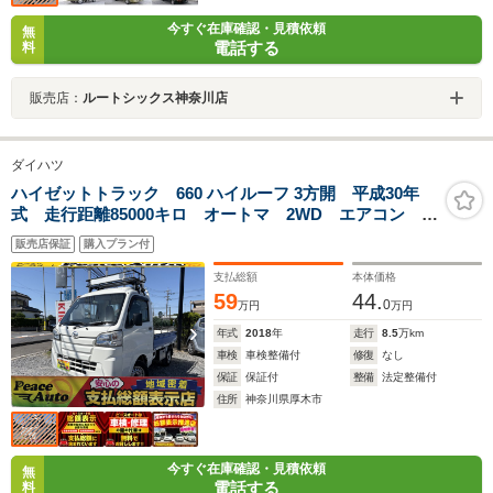
今すぐ在庫確認・見積依頼
無
電話する
料
販売店：
ルートシックス神奈川店
ダイハツ
ハイゼットトラック 660 ハイルーフ 3方開 平成30年
式 走行距離85000キロ オートマ 2WD エアコン パ
ワステ タイミングチェーン 最大積載350キロ 3方
販売店保証
購入プラン付
開 ライトレベライザー 修復歴無し
支払総額
本体価格
59
44.
0
万円
万円
年式
2018
年
走行
8.5
万km
車検
車検整備付
修復
なし
保証
保証付
整備
法定整備付
住所
神奈川県厚木市
今すぐ在庫確認・見積依頼
無
電話する
料