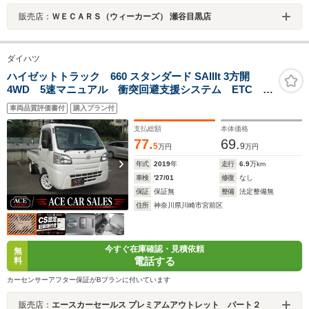
販売店：
ＷＥＣＡＲＳ（ウィーカーズ） 瀬谷目黒店
ダイハツ
ハイゼットトラック 660 スタンダード SAIIIt 3方開
4WD 5速マニュアル 衝突回避支援システム ETC
LEDヘッドランプ 社外アルミ
車両品質評価書付
購入プラン付
支払総額
本体価格
77.
69.
5
9
万円
万円
年式
2019
年
走行
6.9
万km
車検
'27/01
修復
なし
保証
保証無
整備
法定整備無
住所
神奈川県川崎市宮前区
今すぐ在庫確認・見積依頼
無
電話する
料
カーセンサーアフター保証がBプランに付いています
販売店：
エースカーセールス プレミアムアウトレット パート２