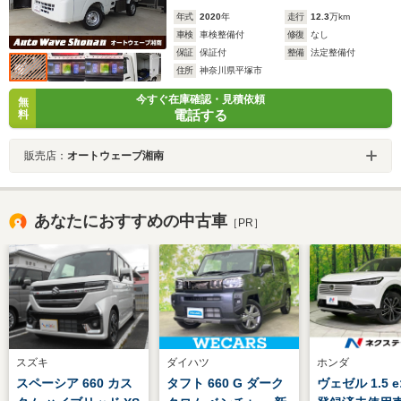
年式
2020
年
走行
12.3
万km
車検
車検整備付
修復
なし
保証
保証付
整備
法定整備付
住所
神奈川県平塚市
今すぐ在庫確認・見積依頼
無
電話する
料
販売店：
オートウェーブ湘南
あなたにおすすめの中古車
［PR］
スズキ
ダイハツ
ホンダ
スペーシア 660 カス
タフト 660 G ダーク
ヴェゼル 1.5 e