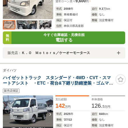
9,600
通常ローン
月々
円
年式
2008
年
走行
9.2
万km
車検
車検整備付
修復
なし
保証
保証付
整備
法定整備付
住所
神奈川県高座郡
今すぐ在庫確認・見積依頼
無
電話する
料
販売店：
Ｋ．Ｏ Ｍｏｔｏｒｓ／ケーオーモータース
ダイハツ
ハイゼットトラック スタンダード・4WD・CVT・スマ
ートアシスト ・ETC・荷台&下廻リ防錆塗装・ゴムマッ
ト・ドアバイザー
販売店保証
支払総額
本体価格
142
126.
5
万円
万円
年式
2025
年
走行
840
km
車検
'27/12
修復
なし
保証
保証付
整備
法定整備付