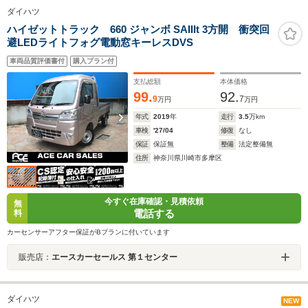
ダイハツ
ハイゼットトラック 660 ジャンボ SAIIIt 3方開 衝突回
避LEDライトフォグ電動窓キーレスDVS
車両品質評価書付
購入プラン付
支払総額
本体価格
99.
92.
9
7
万円
万円
年式
2019
年
走行
3.5
万km
車検
'27/04
修復
なし
保証
保証無
整備
法定整備無
住所
神奈川県川崎市多摩区
今すぐ在庫確認・見積依頼
無
電話する
料
カーセンサーアフター保証がBプランに付いています
販売店：
エースカーセールス 第１センター
ダイハツ
NEW