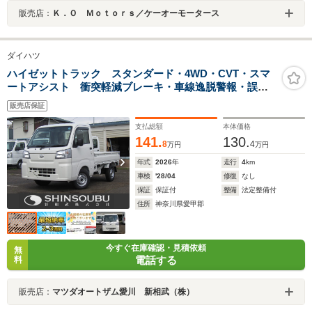
販売店：
Ｋ．Ｏ Ｍｏｔｏｒｓ／ケーオーモータース
ダイハツ
ハイゼットトラック スタンダード・4WD・CVT・スマ
ートアシスト 衝突軽減ブレーキ・車線逸脱警報・誤発
進抑制機能・前後コーナーセンサー・ゴムマット・ドア
販売店保証
バイザー
支払総額
本体価格
141.
130.
8
4
万円
万円
年式
2026
年
走行
4
km
車検
'28/04
修復
なし
保証
保証付
整備
法定整備付
住所
神奈川県愛甲郡
今すぐ在庫確認・見積依頼
無
電話する
料
販売店：
マツダオートザム愛川 新相武（株）