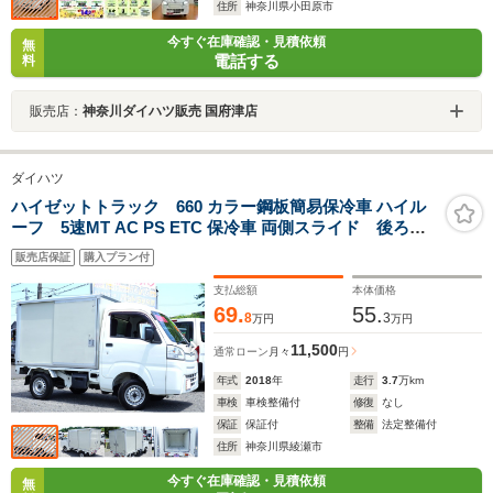
住所
神奈川県小田原市
今すぐ在庫確認・見積依頼
無
電話する
料
販売店：
神奈川ダイハツ販売 国府津店
ダイハツ
ハイゼットトラック 660 カラー鋼板簡易保冷車 ハイル
ーフ 5速MT AC PS ETC 保冷車 両側スライド 後ろ観
音開き 1オ-ナ記録簿5枚
販売店保証
購入プラン付
支払総額
本体価格
69.
55.
8
3
万円
万円
11,500
通常ローン
月々
円
年式
2018
年
走行
3.7
万km
車検
車検整備付
修復
なし
保証
保証付
整備
法定整備付
住所
神奈川県綾瀬市
今すぐ在庫確認・見積依頼
無