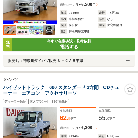
6,300
通常ローン
月々
円
年式
2010
年
走行
1.5
万km
車検
車検整備付
修復
なし
保証
保証付
整備
法定整備付
住所
神奈川県愛甲郡
今すぐ在庫確認・見積依頼
無
電話する
料
販売店：
神奈川ダイハツ販売 Ｕ－ＣＡＲ中津
ダイハツ
ハイゼットトラック 660 スタンダード 3方開 CDチュ
ーナー エアコン アクセサリーソ
ディーラー保証
購入プラン付
360°画像付
支払総額
本体価格
62.
55.
9
0
万円
万円
6,300
通常ローン
月々
円
年式
2014
年
走行
3.3
万km