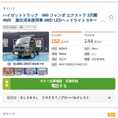
ダイハツ
ハイゼットトラック 660 ジャンボ エクストラ 3方開
4WD 届出済未使用車 4WD LEDヘッドライト Sキー 障
害物センサー 衝突軽減ブレーキ パワーウィンドウ
販売店保証
購入プラン付
アイドリングストップ 陸運局指定工場コバック併設
各メーカー未使用車展示
支払総額
本体価格
152.
144.
8
8
万円
万円
年式
2026
年
走行
10
km
車検
'28/04
修復
なし
保証
保証付
整備
法定整備無
住所
神奈川県横浜市神奈川区
今すぐ在庫確認・見積依頼
無
電話する
料
販売店：
ＧＬＯＢＡＬ ＣＲＥＳＴ／グローバルクレスト
ダイハツ
NEW