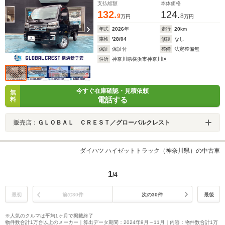
支払総額
本体価格
132.
124.
9
8
万円
万円
年式
2026
年
走行
20
km
車検
'28/04
修復
なし
保証
保証付
整備
法定整備無
住所
神奈川県横浜市神奈川区
今すぐ在庫確認・見積依頼
無
電話する
料
販売店：
ＧＬＯＢＡＬ ＣＲＥＳＴ／グローバルクレスト
ダイハツ ハイゼットトラック（神奈川県）の中古車
1
/4
最初
前の30件
次の30件
最後
※人気のクルマは平均1ヶ月で掲載終了
物件数合計1万台以上のメーカー｜算出データ期間：2024年9月～11月｜内容：物件数合計1万