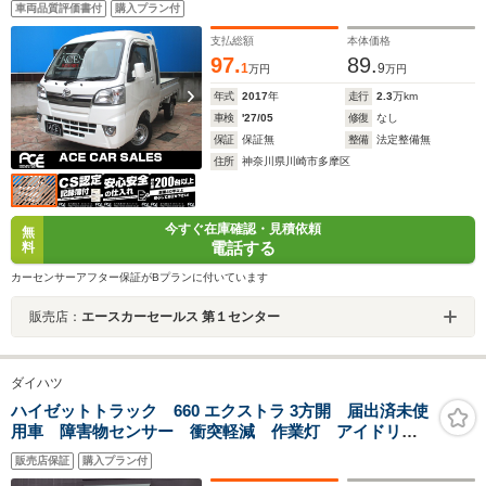
車両品質評価書付
購入プラン付
支払総額
本体価格
97.
89.
1
9
万円
万円
年式
2017
年
走行
2.3
万km
車検
'27/05
修復
なし
保証
保証無
整備
法定整備無
住所
神奈川県川崎市多摩区
今すぐ在庫確認・見積依頼
無
電話する
料
カーセンサーアフター保証がBプランに付いています
販売店：
エースカーセールス 第１センター
ダイハツ
ハイゼットトラック 660 エクストラ 3方開 届出済未使
用車 障害物センサー 衝突軽減 作業灯 アイドリン
グストップ LEDヘッドライト スマートキー パワー
販売店保証
購入プラン付
ウィンドウ エアコン