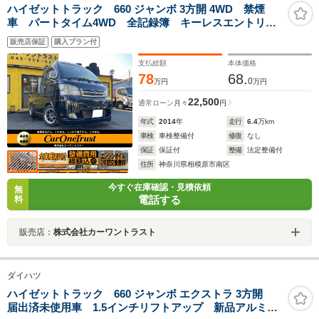
ハイゼットトラック 660 ジャンボ 3方開 4WD 禁煙
車 パートタイム4WD 全記録簿 キーレスエントリ
ー 社外SDナビ ETC フルセグTV 社外フルエアロ
販売店保証
購入プラン付
リヤウイング LEDヘッドライト タイミングチェーン
車
支払総額
本体価格
78
68.
0
万円
万円
22,500
通常ローン
月々
円
年式
2014
年
走行
6.4
万km
車検
車検整備付
修復
なし
保証
保証付
整備
法定整備付
住所
神奈川県相模原市南区
今すぐ在庫確認・見積依頼
無
電話する
料
販売店：
株式会社カーワントラスト
ダイハツ
ハイゼットトラック 660 ジャンボ エクストラ 3方開
届出済未使用車 1.5インチリフトアップ 新品アルミ