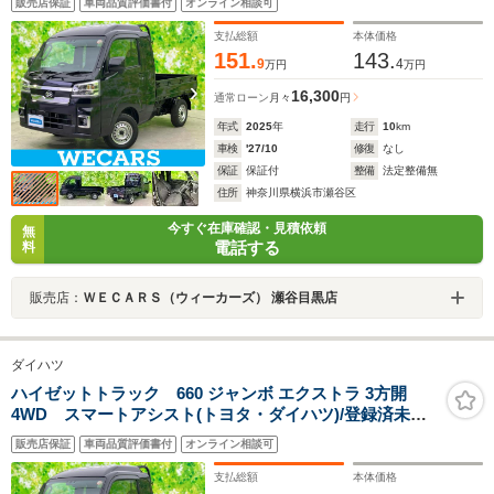
販売店保証
車両品質評価書付
オンライン相談可
ドリングストップ/禁煙車/エアバッグ 運転席/エアバッグ
助手席
支払総額
本体価格
151.
143.
9
4
万円
万円
16,300
通常ローン
月々
円
年式
2025
年
走行
10
km
車検
'27/10
修復
なし
保証
保証付
整備
法定整備無
住所
神奈川県横浜市瀬谷区
今すぐ在庫確認・見積依頼
無
電話する
料
販売店：
ＷＥＣＡＲＳ（ウィーカーズ） 瀬谷目黒店
ダイハツ
ハイゼットトラック 660 ジャンボ エクストラ 3方開
4WD スマートアシスト(トヨタ・ダイハツ)/登録済未使
用車/ヘッドランプ LED/EBD付ABS/横滑り防止装置/アイ
販売店保証
車両品質評価書付
オンライン相談可
ドリングストップ/禁煙車/エアバッグ 運転席/エアバッグ
助手席
支払総額
本体価格