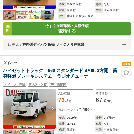
車検
車検整備付
修復
なし
保証
保証付
整備
法定整備付
住所
神奈川県横浜市泉区
今すぐ在庫確認・見積依頼
無
電話する
料
販売店：
神奈川ダイハツ販売 Ｕ－ＣＡＲ戸塚泉
ダイハツ
NEW
ハイゼットトラック 660 スタンダード SAIIIt 3方開 衝
突軽減ブレーキシステム ラジオチューナ
ディーラー保証
購入プラン付
360°画像付
支払総額
本体価格
73.
67.
8
0
万円
万円
7,400
通常ローン
月々
円
年式
2019
年
走行
0.4
万km
車検
'27/12
修復
なし
保証
保証付
整備
法定整備付