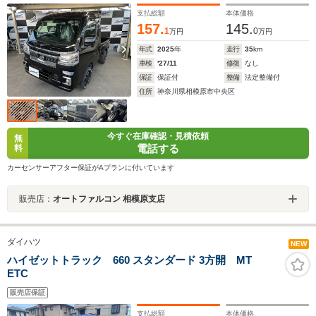
ングストップ クリアランスソナー LED
支払総額
本体価格
157.
145.
1
0
万円
万円
年式
2025
年
走行
35
km
車検
'27/11
修復
なし
保証
保証付
整備
法定整備付
住所
神奈川県相模原市中央区
今すぐ在庫確認・見積依頼
無
電話する
料
カーセンサーアフター保証がAプランに付いています
販売店：
オートファルコン 相模原支店
ダイハツ
NEW
ハイゼットトラック 660 スタンダード 3方開 MT
ETC
販売店保証
支払総額
本体価格