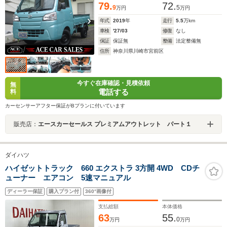
79.
72.
9
5
万円
万円
年式
2019
年
走行
5.5
万km
車検
'27/03
修復
なし
保証
保証無
整備
法定整備無
住所
神奈川県川崎市宮前区
今すぐ在庫確認・見積依頼
無
電話する
料
カーセンサーアフター保証がBプランに付いています
販売店：
エースカーセールス プレミアムアウトレット パート１
ダイハツ
ハイゼットトラック 660 エクストラ 3方開 4WD CDチ
ューナー エアコン 5速マニュアル
ディーラー保証
購入プラン付
360°画像付
支払総額
本体価格
63
55.
0
万円
万円