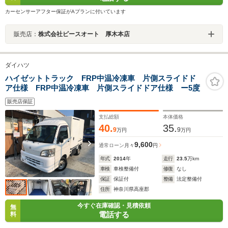
カーセンサーアフター保証がAプランに付いています
販売店：
株式会社ピースオート 厚木本店
ダイハツ
ハイゼットトラック FRP中温冷凍車 片側スライドド
ア仕様 FRP中温冷凍車 片側スライドドア仕様 ー5度
販売店保証
支払総額
本体価格
40.
35.
9
9
万円
万円
9,600
通常ローン
月々
円
年式
2014
年
走行
23.5
万km
車検
車検整備付
修復
なし
保証
保証付
整備
法定整備付
住所
神奈川県高座郡
今すぐ在庫確認・見積依頼
無
電話する
料