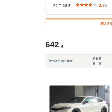
3.7
クチコミ評価
点
購入す
642
台
新着順
元の並び順に戻す
新
古