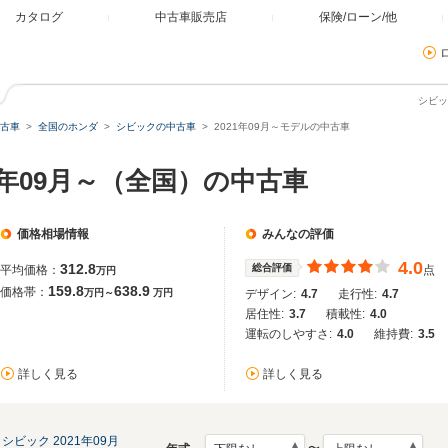
カタログ
中古車販売店
保険/ローン/他
シビッ
古車
全国のホンダ
シビックの中古車
2021年09月～モデルの中古車
1年09月～（全国）の中古車
価格相場情報
みんなの評価
4.0
312.8
総合評価
平均価格：
点
万円
159.8
638.9
価格帯：
万円～
万円
デザイン:
4.7
走行性:
4.7
居住性:
3.7
積載性:
4.0
運転のしやすさ:
4.0
維持費:
3.5
詳しく見る
詳しく見る
シビック 2021年09月