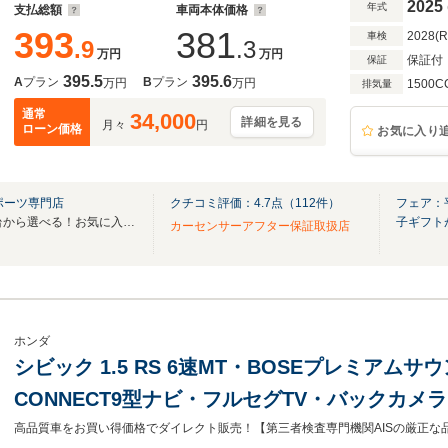
2025
年式
支払総額
車両本体価格
393
381
2028(
車検
.9
.3
万円
万円
保証付
保証
395.5
395.6
A
プラン
B
プラン
万円
万円
1500C
排気量
通常
34,000
詳細を見る
月々
円
ローン価格
お気に入り
ポーツ専門店
クチコミ評価：
4.7
点（
112
件）
フェア：
全国のグループ総在庫30,000台から選べる！お気に入りの愛車がきっと見つかります！
子ギフト
カーセンサーアフター保証取扱店
ホンダ
シビック 1.5 RS 6速MT・BOSEプレミアムサ
CONNECT9型ナビ・フルセグTV・バックカ
ンキープアシスト・クルーズコントロール・純正1
高品質車をお買い得価格でダイレクト販売！【第三者検査専門機関AISの厳正な品質検査済】