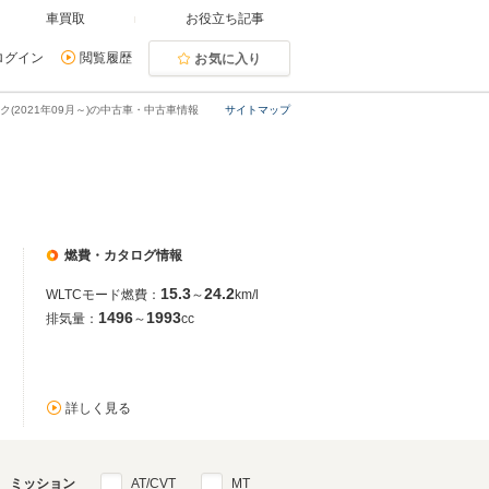
車買取
お役立ち記事
ログイン
閲覧履歴
お気に入り
ク(2021年09月～)の中古車・中古車情報
サイトマップ
燃費・カタログ情報
15.3
24.2
WLTCモード燃費：
～
km/l
1496
1993
排気量：
～
cc
詳しく見る
ミッション
AT/CVT
MT