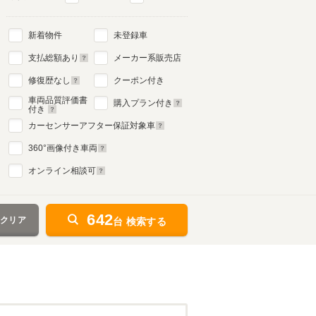
新着物件
未登録車
5代目
支払総額あり
メーカー系販売店
1991年9月～1995年8月
生産モデル
修復歴なし
クーポン付き
車両品質評価書
購入プラン付き
付き
カーセンサーアフター保証対象車
360
°画像付き車両
オンライン相談可
642
をクリア
台 検索する