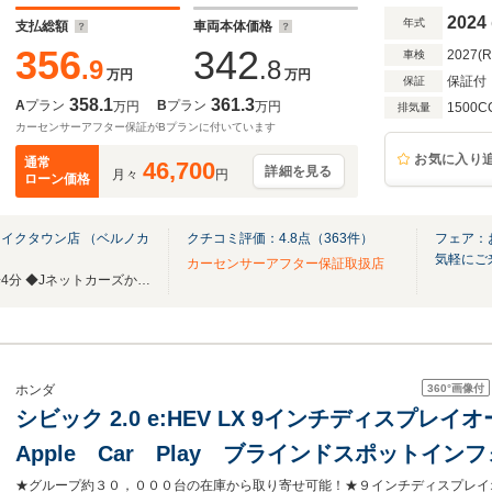
2024
年式
支払総額
車両本体価格
356
342
2027(
車検
.9
.8
万円
万円
保証付
保証
358.1
361.3
A
プラン
B
プラン
万円
万円
1500C
排気量
カーセンサーアフター保証がBプランに付いています
お気に入り
通常
46,700
詳細を見る
月々
円
ローン価格
イクタウン店 （ベルノカ
クチコミ評価：
4.8
点（
363
件）
フェア：
気軽にご
カーセンサーアフター保証取扱店
◆越谷レイクタウン駅から徒歩4分 ◆Jネットカーズからベルカーラに店名変更しました
360°
画像付
ホンダ
シビック 2.0 e:HEV LX 9インチディスプ
Apple Car Play ブラインドスポットイ
ブクルーズコントロール シートヒーター 純正