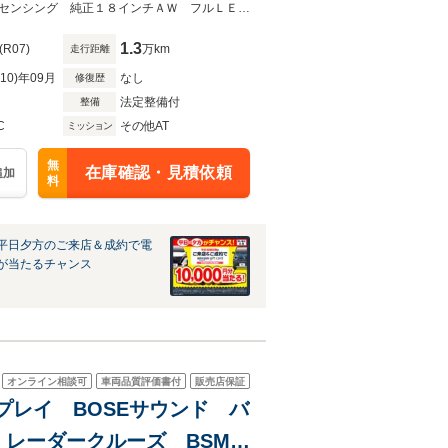
ー アダプティブクルーズコ
★グループ約３０，０００台の在庫から取り寄せ可能！★バックカメラ ホンダセンシング 純正１８インチＡＷ フルＬＥＤヘッド シートヒーター ハーフレザー
1.3
(R07)
万km
走行距離
R10)年09月
なし
修復歴
法定整備付
整備
C
その他AT
ミッション
無
在庫確認・見積依頼
追加
料
平日夕方のご来店＆成約で電
が当たるチャンス
オンライン相談可
車両品質評価書付
販売店保証
ィスプレイ BOSEサウンド バ
 レーダークルーズ BSM