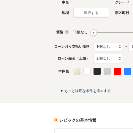
車名
グレード
地域
市区町村
選択する
現行
8代目
2021年9月～生産中
2017年9
生産モデ
価格
下限なし
〜
ローン月々支払い価格
ローン頭金（上限）
本体色
4代目
1987年9月～1991年8月
生産モデル
シビックのカタログを見る
▼ もっと詳細な条件を追加する
シビック
の基本情報