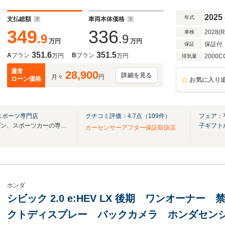
2025
年式
支払総額
車両本体価格
349
336
2028(
車検
.9
.9
万円
万円
保証付
保証
351.6
351.5
A
プラン
B
プラン
万円
万円
2000C
排気量
通常
28,900
詳細を見る
月々
円
ローン価格
お気に入り
スポーツ専門店
クチコミ評価：
4.7
点（
109
件）
フェア：
国産車の中で専門性の高いセダン、スポーツカーの専門店です！
子ギフト
カーセンサーアフター保証取扱店
ホンダ
シビック 2.0 e:HEV LX 後期 ワンオーナー
クトディスプレー バックカメラ ホンダセン