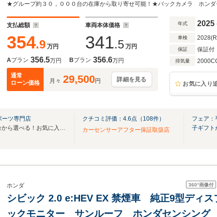
フルLEDヘッド シートヒーター ハーフレザ
ントロール
2025
年式
支払総額
車両本体価格
354
341
2028(
車検
.9
.5
万円
万円
保証付
保証
356.5
356.6
A
プラン
B
プラン
万円
万円
2000C
排気量
通常
29,500
詳細を見る
月々
円
ローン価格
お気に入り
ポーツ専門店
クチコミ評価：
4.6
点（
108
件）
フェア：
全国のグループ総在庫30,000台から選べる！お気に入りの愛車がきっと見つかります！
子ギフト
カーセンサーアフター保証取扱店
360°
画像付
ホンダ
シビック 2.0 e:HEV EX 禁煙車 純正9型デ
ックモニター サンルーフ ホンダセンシング