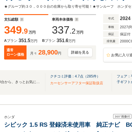
AppleCarPlay ETC ドラレコ シートヒ
2024
年式
支払総額
車両本体価格
349
337
2027(
車検
.9
.2
万円
万円
保証付
保証
351.5
351.6
A
プラン
B
プラン
万円
万円
2000C
排気量
通常
28,900
詳細を見る
月々
円
ローン価格
お気に入り
クチコミ評価：
4.7
点（
285
件）
フェア：
全国のネクステージ在庫30,000台から、きっとお気に入りの1台が見つかります！！
子ギフト
カーセンサーアフター保証取扱店
360°
画像付
ホンダ
シビック 1.5 RS 登録済未使用車 純正ナビ