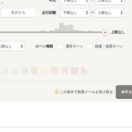
〜
年式
～
〜
走行距離
選択する
7代目
6代目
月～2021年8月
2000年9月～2005年8月
1995年9月～2000年8月
ル
生産モデル
生産モデル
上限なし
ローン種類
通常ローン
残価・据置ローン
この条件で新着メールを受け取る
条件