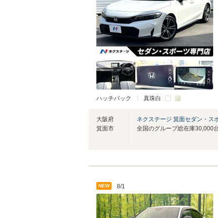
ハッチバック
真珠白
大阪府
ネクステージ 箕面セダン・ス
箕面市
NEW
8/1