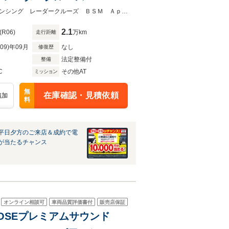
ーター ハーフレザーシート
★グループ約３０，０００台の在庫から取り寄せ可能！★サンルーフ ホンダセンシング レーダークルーズ ＢＳＭ ＡｐｐｌｅＣａｒＰｌａｙ ＥＴＣ ドラレコ
2.1
(R06)
万km
走行距離
R09)年09月
なし
修復歴
法定整備付
整備
C
その他AT
ミッション
無
在庫確認・見積依頼
追加
料
平日夕方のご来店＆成約で電
が当たるチャンス
オンライン相談可
車両品質評価書付
販売店保証
 BOSEプレミアムサウンド