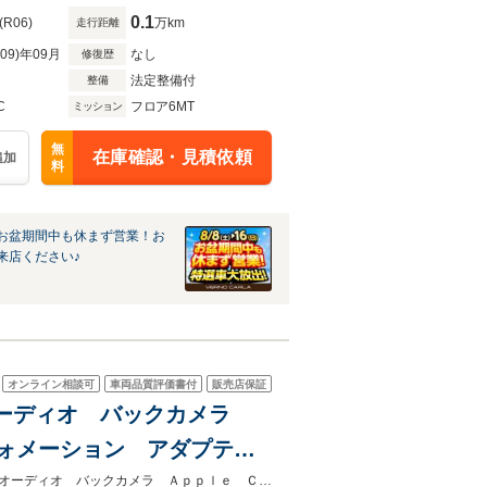
0.1
(R06)
万km
走行距離
R09)年09月
なし
修復歴
法定整備付
整備
C
フロア6MT
ミッション
無
在庫確認・見積依頼
追加
料
お盆期間中も休まず営業！お
来店ください♪
オンライン相談可
車両品質評価書付
販売店保証
レイオーディオ バックカメラ
ンフォメーション アダプティ
18インチアルミ
★グループ約３０，０００台の在庫から取り寄せ可能！★９インチディスプレイオーディオ バックカメラ Ａｐｐｌｅ Ｃａｒ Ｐｌａｙ シートヒーター