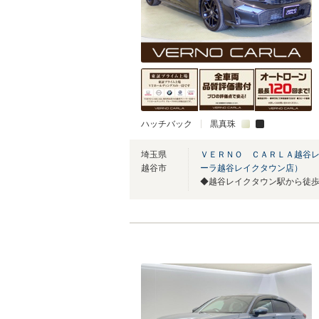
ハッチバック
黒真珠
埼玉県
ＶＥＲＮＯ ＣＡＲＬＡ越谷レ
越谷市
ーラ越谷レイクタウン店）