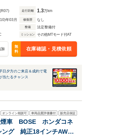
1.3
(R07)
万km
走行距離
R10)年03月
なし
修復歴
法定整備付
整備
C
その他MTモード付AT
ミッション
無
在庫確認・見積依頼
追加
料
平日夕方のご来店＆成約で電
が当たるチャンス
オンライン相談可
車両品質評価書付
販売店保証
 禁煙車 BOSE ホンダコネ
シング 純正18インチAW