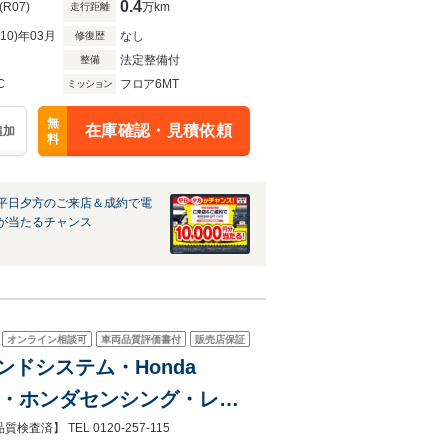
0.4
(R07)
万km
走行距離
R10)年03月
なし
修復歴
法定整備付
整備
C
フロア6MT
ミッション
無
在庫確認・見積依頼
追加
料
平日夕方のご来店＆成約で電
が当たるチャンス
オンライン相談可
車両品質評価書付
販売店保証
ウンドシステム・Honda
メラ・ホンダセンシング・レー
8インチAW・ETC
 TEL 0120-257-115