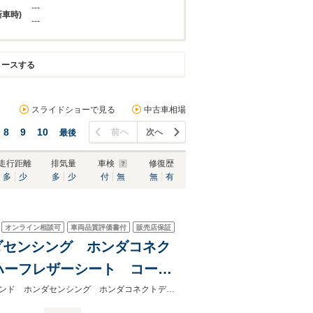
---
新車時)
---
リースする
スライドショーで見る
中古車相場
8
9
10
前へ
次へ
最後
走行距離
排気量
車検
修復歴
多
少
多
少
付
無
無
有
オンライン相談可
車両品質評価書付
販売店保証
ホンダセンシング ホンダコネク
ハーフレザーシート コーナ
.0 純正18インチアルミ
★グループ約３０，０００台の在庫から取り寄せ可能！★ＭＴ車 ＢＯＳＥサウンド ホンダセンシング ホンダコネクトディスプレイ レーダークルーズ 禁煙車