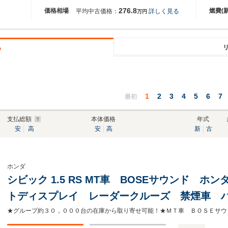
276.8
価格相場
燃費(
平均中古価格：
詳しく見る
万円
る
1
2
3
4
5
6
7
最初
支払総額
本体価格
年式
安
高
安
高
新
古
ホンダ
シビック 1.5 RS MT車 BOSEサウンド 
トディスプレイ レーダークルーズ 禁煙車 
ーセンサー バックカメラ LEDヘッド ETC2