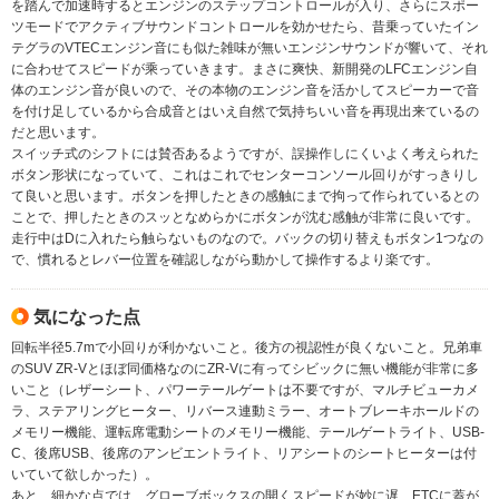
を踏んで加速時するとエンジンのステップコントロールが入り、さらにスポー
ツモードでアクティブサウンドコントロールを効かせたら、昔乗っていたイン
テグラのVTECエンジン音にも似た雑味が無いエンジンサウンドが響いて、それ
に合わせてスピードが乘っていきます。まさに爽快、新開発のLFCエンジン自
体のエンジン音が良いので、その本物のエンジン音を活かしてスピーカーで音
を付け足しているから合成音とはいえ自然で気持ちいい音を再現出来ているの
だと思います。
スイッチ式のシフトには賛否あるようですが、誤操作しにくいよく考えられた
ボタン形状になっていて、これはこれでセンターコンソール回りがすっきりし
て良いと思います。ボタンを押したときの感触にまで拘って作られているとの
ことで、押したときのスッとなめらかにボタンが沈む感触が非常に良いです。
走行中はDに入れたら触らないものなので。バックの切り替えもボタン1つなの
で、慣れるとレバー位置を確認しながら動かして操作するより楽です。
気になった点
回転半径5.7mで小回りが利かないこと。後方の視認性が良くないこと。兄弟車
のSUV ZR-Vとほぼ同価格なのにZR-Vに有ってシビックに無い機能が非常に多
いこと（レザーシート、パワーテールゲートは不要ですが、マルチビューカメ
ラ、ステアリングヒーター、リバース連動ミラー、オートブレーキホールドの
メモリー機能、運転席電動シートのメモリー機能、テールゲートライト、USB-
C、後席USB、後席のアンビエントライト、リアシートのシートヒーターは付
いていて欲しかった）。
あと、細かな点では、グローブボックスの開くスピードが妙に遅、ETCに蓋が