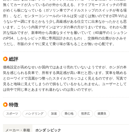
無くてカードが入っているのが外から見える、ドライブモードスイッチの手前
がめくら板になっている（ガソリン車でアイドルストップのスイッチが有る場
所）、など。センターコンソールのパネルは安っぽくは無いのですがZR-Vのよ
うなレザー調にするとかもう少し高級感がある仕立てに出来なかったかとも思
います。こういう内装デザインはマツダの車の方がうまいですね。それから贅
沢な悩みですが、新車時から高価なタイヤを履いていて（40扁平のミシュラン
のPS4、しかもシビック用に専用設計されたもの）、交換時の出費がかさみそ
うだし、市販のタイヤに変えて乗り味が落ちることが無いか心配です。
総評
価格設定が高めなせいか国内ではあまり売れていないようですが、ホンダの本
気を感じられる良車で、所有する満足感が高い車だと思います。実車を眺める
とローワイドで流麗かつ整ったスタイルでカッコよく見えるのですが、写真で
見ると地味に見えてしまうので損をしているかもしれません。ユーザーとして
は街中で同じ車とあまりすれ違わないのは良いのですが。
特徴
スポーツ
ハンドリング
加速
乗心地
視界広
燃費良
メーカー・車種
ホンダ シビック