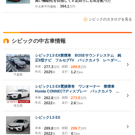
高い機動性を目指してｂ足回りにも気を配った
394.1
中古車平均価格：
万円
シビックのカタログを見る
シビックの中古車情報
シビック1.5 EX禁煙車 BOSEサウンドシステム 純
正9型ナビ フルセグTV バックカメラ レーダーク
ルーズコントロール ホンダセンシングシステム ブ
本体：
277.3
総額：
289.9
万円
万円
ラインドスポットモニター パワーシート
年式：
2025
走行：
1.2
年
万km
千葉県
シビック1.5 EX雹損害有 ワンオーナー 禁煙車
Honda CONNECTディスプレー バックカメラ
ETC ホンダセンシング パーキングセンサー アダ
本体：
262.8
総額：
273.9
万円
万円
プティブドライビングビーム 電動シート シートヒ
年式：
2022
走行：
2.6
年
万km
ーター
埼玉県
シビック1.5 EX
本体：
289.8
総額：
299.7
万円
万円
年式：
2022
走行：
4
年
万km