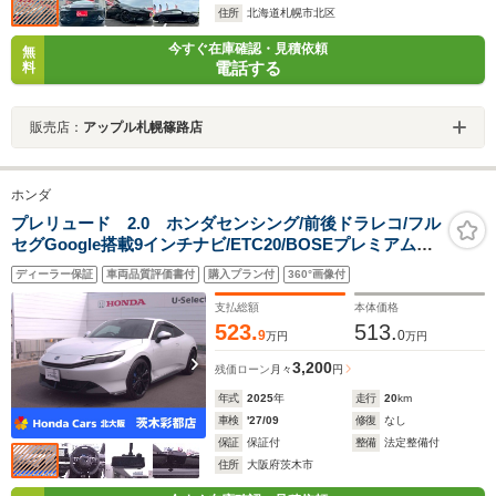
住所
北海道札幌市北区
今すぐ在庫確認・見積依頼
無
電話する
料
販売店：
アップル札幌篠路店
ホンダ
プレリュード 2.0 ホンダセンシング/前後ドラレコ/フル
セグGoogle搭載9インチナビ/ETC20/BOSEプレミアムサ
ウンド/Honda S+Shift/メタル製パトルシフト+減速セレ
ディーラー保証
車両品質評価書付
購入プラン付
360°画像付
クター
支払総額
本体価格
523.
513.
9
0
万円
万円
3,200
残価ローン
月々
円
年式
2025
年
走行
20
km
車検
'27/09
修復
なし
保証
保証付
整備
法定整備付
住所
大阪府茨木市