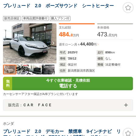
プレリュード 2.0 ボーズサウンド シートヒーター
販売店保証
車両品質評価書付
購入プラン付
支払総額
本体価格
484.
473.
8
0
万円
万円
44,400
通常ローン
月々
円
年式
2025
年
走行
898
km
車検
'28/12
修復
なし
保証
保証付
整備
法定整備付
住所
新潟県新潟市西蒲区
今すぐ在庫確認・見積依頼
無
電話する
料
カーセンサーアフター保証がA/Bプランに付いています
販売店：
ＣＡＲ ＦＡＣＥ
ホンダ
プレリュード 2.0 デモカー 禁煙車 9インチナビ リ