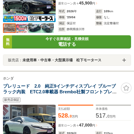
45,900
通常ローン
月々
円
年式
2026
年
走行
109
km
車検
'29/04
修復
なし
保証
保証付
整備
法定整備付
住所
静岡県掛川市
今すぐ在庫確認・見積依頼
無
電話する
料
販売店：
未使用車・中古車・大型展示場 松下モータース
ホンダ
プレリュード 2.0 純正9インチディスプレイ ブルーブ
ラック内装 ETC2.0車載器 Brembo社製フロントブレー
キ フル液晶メーター フルLEDヘッドライト 電子制御パー
販売店保証
キングブレーキ BOSEサウンドシステム ホンダセンシン
グ
支払総額
本体価格
528.
517.
9
0
万円
万円
47,000
通常ローン
月々
円
年式
2026
年
走行
112
km