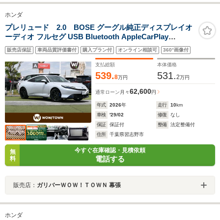
ホンダ
プレリュード 2.0 BOSE グーグル純正ディスプレイオ
ーディオ フルセグ USB Bluetooth AppleCarPlay
Androidauto バックカメラ 本革 ホンダセンシング ETC
販売店保証
車両品質評価書付
購入プラン付
オンライン相談可
360°画像付
BSI ワイヤレス充電 プラズマクラスター 前席シートヒー
ター
支払総額
本体価格
539.
531.
8
2
万円
万円
62,600
通常ローン
月々
円
年式
2026
年
走行
10
km
車検
'29/02
修復
なし
保証
保証付
整備
法定整備付
住所
千葉県習志野市
今すぐ在庫確認・見積依頼
無
電話する
料
販売店：
ガリバーＷＯＷ！ＴＯＷＮ 幕張
ホンダ