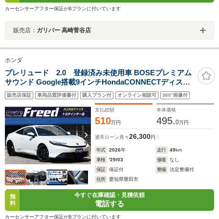
カーセンサーアフター保証がBプランに付いています
販売店：
ガリバー 高崎菅谷店
ホンダ
プレリュード 2.0 登録済み未使用車 BOSEプレミアム
サウンド Google搭載9インチHondaCONNECTディスプ
レイ HondaSENSING 本革プライムスムースコンビシー
販売店保証
車両品質評価書付
購入プラン付
オンライン相談可
360°画像付
ト フルLEDヘッドライト 純正19インチノイズリデューシ
ングAW Bremboキャリパー
支払総額
本体価格
510
495.
0
万円
万円
26,300
通常ローン
月々
円
年式
2026
年
走行
49
km
車検
'29/03
修復
なし
保証
保証付
整備
法定整備付
住所
愛知県豊田市
今すぐ在庫確認・見積依頼
無
電話する
料
カーセンサーアフター保証がBプランに付いています