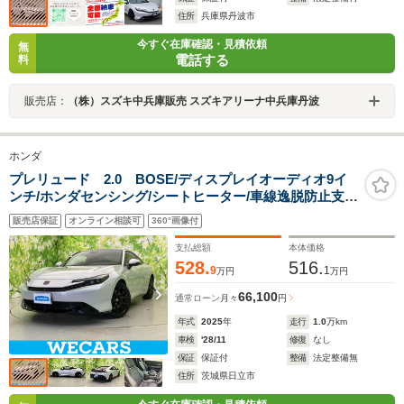
住所
兵庫県丹波市
今すぐ在庫確認・見積依頼
無
電話する
料
販売店：
（株）スズキ中兵庫販売 スズキアリーナ中兵庫丹波
ホンダ
プレリュード 2.0 BOSE/ディスプレイオーディオ9イ
ンチ/ホンダセンシング/シートヒーター/車線逸脱防止支援
システム/シート 合皮/ドライブレコーダー 前後/ヘッドラ
販売店保証
オンライン相談可
360°画像付
ンプ LED/USBジャック
支払総額
本体価格
528.
516.
9
1
万円
万円
66,100
通常ローン
月々
円
年式
2025
年
走行
1.0
万km
車検
'28/11
修復
なし
保証
保証付
整備
法定整備無
住所
茨城県日立市