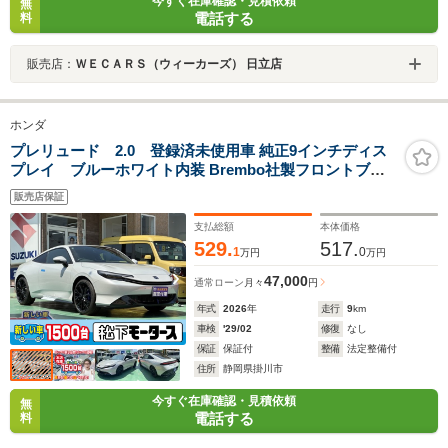
今すぐ在庫確認・見積依頼
無
電話する
料
販売店：
ＷＥＣＡＲＳ（ウィーカーズ） 日立店
ホンダ
プレリュード 2.0 登録済未使用車 純正9インチディス
プレイ ブルーホワイト内装 Brembo社製フロントブレ
ーキ フル液晶メーター フルLEDヘッドライト 電子制御パ
販売店保証
ーキングブレーキ BOSEサウンドシステム ホンダセンシ
ング
支払総額
本体価格
529.
517.
1
0
万円
万円
47,000
通常ローン
月々
円
年式
2026
年
走行
9
km
車検
'29/02
修復
なし
保証
保証付
整備
法定整備付
住所
静岡県掛川市
今すぐ在庫確認・見積依頼
無
電話する
料