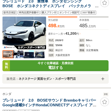
プレリュード 2.0 禁煙車 ホンダセンシング
BOSE ホンダコネクトディスプレイ バックカメラ ブ
ルー/ホワイトツートンシート シートヒーター LEDヘ
販売店保証
車両品質評価書付
購入プラン付
オンライン相談可
360°画像付
ッド brembo製ブルーキャリパー 純正19インチAW
ETC
支払総額
本体価格
498.
485.
9
1
万円
万円
41,200
通常ローン
月々
円
年式
2026
年
走行
50
km
車検
'29/06
修復
なし
保証
保証付
整備
法定整備無
住所
大阪府箕面市
今すぐ在庫確認・見積依頼
無
電話する
料
販売店：
ネクステージ 箕面セダン・スポーツ専門店
ホンダ
PR
プレリュード 2.0 BOSEサウンド Bremboキャリパー
Google搭載9インチHondaCONNECTディスプレイ アダ
プティブクルーズコントロール デジタルメーター ワイヤ