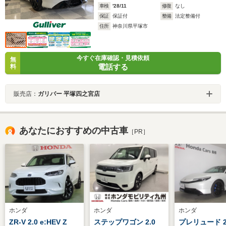
車検
'28/11
修復
なし
保証
保証付
整備
法定整備付
住所
神奈川県平塚市
今すぐ在庫確認・見積依頼
無
電話する
料
販売店：
ガリバー 平塚四之宮店
あなたにおすすめの中古車
［PR］
ホンダ
ホンダ
ホンダ
ZR-V 2.0 e:HEV Z
ステップワゴン 2.0
プレリュード 2