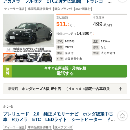
アカメラ フルセグ ETC2.0(ナビ連動) ドラレコ 前
後障害物センサー 衝突軽減ブレーキ シートヒータ
ディーラー保証
車両品質評価書付
購入プラン付
360°画像付
ー ACC LKAS ブラインドスポット 19インチアル
ミ
支払総額
本体価格
511.
499.
2
8
万円
万円
14,800
残価ローン
月々
円
年式
2025
年
走行
933
km
車検
'28/09
修復
なし
保証
保証付
整備
法定整備付
住所
大阪府豊中市
今すぐ在庫確認・見積依頼
無
電話する
料
販売店：
ホンダカーズ大阪 豊中店 （Ｈｏｎｄａ認定中古車取扱店）
ホンダ
プレリュード 2.0 純正メモリーナビ ホンダ認定中古
車 Rカメラ ETC LEDライト シートヒーター ドラ
レコ ブルートウース対応 USB端子付き 衝突軽減装
ディーラー保証
車両品質評価書付
購入プラン付