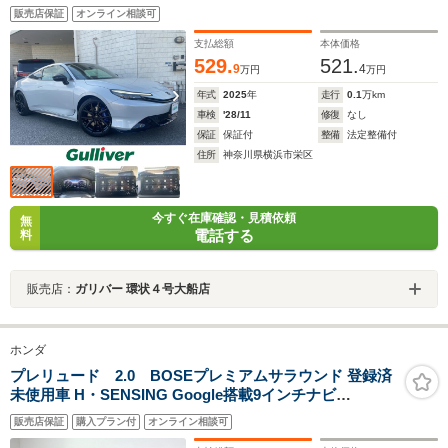
プティブクルーズコントロール デジタルメーター ワイヤ
販売店保証
オンライン相談可
レス充電 本革シート ETC 1オーナー ホンダセンシング 禁
煙車
支払総額
本体価格
529.
521.
9
4
万円
万円
年式
2025
年
走行
0.1
万km
車検
'28/11
修復
なし
保証
保証付
整備
法定整備付
住所
神奈川県横浜市栄区
今すぐ在庫確認・見積依頼
無
電話する
料
販売店：
ガリバー 環状４号大船店
ホンダ
プレリュード 2.0 BOSEプレミアムサラウンド 登録済
未使用車 H・SENSING Google搭載9インチナビ
bluetooth アダクティブクルーズC BSM フラッシュアウ
販売店保証
購入プラン付
オンライン相談可
ターハンドル アダプティブダンパー Brembo製4ポットキ