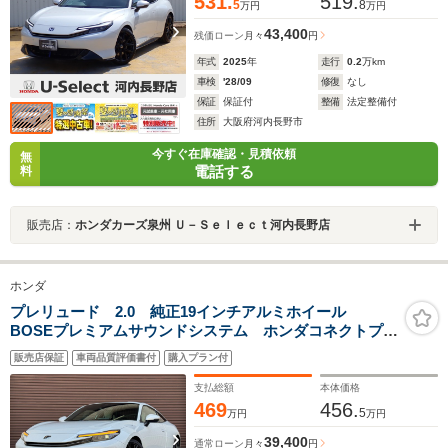
531.
519.
5
8
万円
万円
43,400
残価ローン
月々
円
年式
2025
年
走行
0.2
万km
車検
'28/09
修復
なし
保証
保証付
整備
法定整備付
住所
大阪府河内長野市
今すぐ在庫確認・見積依頼
無
電話する
料
販売店：
ホンダカーズ泉州 Ｕ－Ｓｅｌｅｃｔ河内長野店
ホンダ
プレリュード 2.0 純正19インチアルミホイール
BOSEプレミアムサウンドシステム ホンダコネクトプラ
ス ワイヤレス充電 ブレンボブレーキキャリパー ホ
販売店保証
車両品質評価書付
購入プラン付
ンダセンシング ETC LEDヘッドライト
支払総額
本体価格
469
456.
5
万円
万円
39,400
通常ローン
月々
円