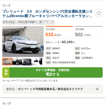
ホンダ
プレリュード 2.0 ホンダセンシング(安全運転支援シス
テム)/Brembo製ブルーキャリパー/アルカンターラセンタ
ーマーク付き革巻きステア/10.2インチデジタルグラフィ
販売店保証
車両品質評価書付
購入プラン付
ックメーター/ステンレス製スポ
支払総額
本体価格
510.
502.
8
7
万円
万円
60,100
通常ローン
月々
円
年式
2026
年
走行
0.3
万km
車検
'29/01
修復
なし
保証
保証付
整備
法定整備付
住所
神奈川県相模原市緑区
今すぐ在庫確認・見積依頼
無
電話する
料
カーセンサーアフター保証がAプランに付いています
販売店：
ガリバー １６号相模原橋本店／株式会社ネクステラ
ホンダ