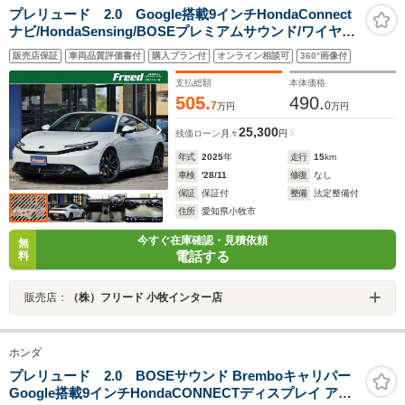
プレリュード 2.0 Google搭載9インチHondaConnect
ナビ/HondaSensing/BOSEプレミアムサウンド/ワイヤレ
ス充電/ブラックレザーシート/シートヒータ/Bremboブレ
販売店保証
車両品質評価書付
購入プラン付
オンライン相談可
360°画像付
ーキ/19インチAW/バックカメラ/ビルトインETC
支払総額
本体価格
505.
490.
7
0
万円
万円
25,300
残価ローン
月々
円
年式
2025
年
走行
15
km
車検
'28/11
修復
なし
保証
保証付
整備
法定整備付
住所
愛知県小牧市
今すぐ在庫確認・見積依頼
無
電話する
料
販売店：
（株）フリード 小牧インター店
ホンダ
プレリュード 2.0 BOSEサウンド Bremboキャリパー
Google搭載9インチHondaCONNECTディスプレイ アダ