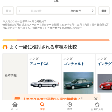
1
/4
最初
前の30件
次の30件
最後
※人気のクルマは平均1ヶ月で掲載終了
物件数合計1万台以上のメーカー｜算出データ期間：2024年9月～11月｜内容：物件数合計1万
台以上のメーカーのうち、掲載が終了した物件数が1,000台以上の場合
よく一緒に検討される車種を比較
ホンダ
ホンダ
ホンダ
アコードCA
コンチェルト
インテグ
基本情報
※
人気のクルマは平均1ヶ月で掲載終了
新車価格
146.2～185.6万円
105.8～221万円
199.5～2
在庫が無くなる前にお問い合わせください
ホーム
検索
履歴
お気に入り
中古車