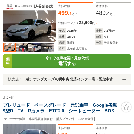
置装置 横滑り防止装備
支払総額
本体価格
499.
489.
3
0
万円
万円
22,600
残価ローン
月々
円
年式
2025
年
走行
0.1
万km
車検
'28/09
修復
なし
保証
保証付
整備
法定整備付
住所
北海道北広島市
今すぐ在庫確認・見積依頼
無
電話する
料
販売店：
（株）ホンダカーズ札幌中央 北広インター店（認定中古車取扱店）
ホンダ
プレリュード ベースグレード 元試乗車 Google搭載
9型D TV Rカメラ ETC2.0 シートヒーター BOSE
プレミアムサウンドシステム アダプティブ・ダンパ
ディーラー保証
車両品質評価書付
購入プラン付
360°画像付
ー・システム ハーフレザーシート アダプティプドラ
イビングビームLEDヘッドライト
支払総額
本体価格