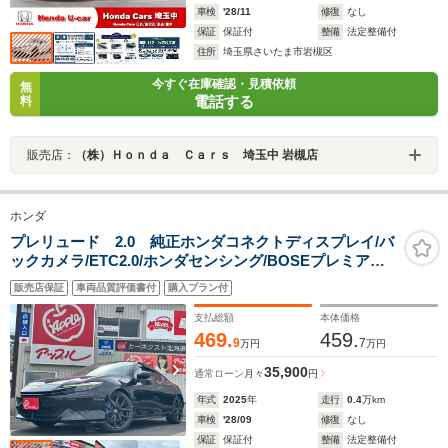
車検
'28/11
修復
なし
保証
保証付
整備
法定整備付
住所
埼玉県さいたま市岩槻区
今すぐ在庫確認・見積依頼
無
電話する
料
販売店：
（株）Ｈｏｎｄａ Ｃａｒｓ 埼玉中 岩槻店
ホンダ
プレリュード 2.0 純正ホンダコネクトディスプレイ/バ
ックカメラ/ETC2.0/ホンダセンシング/BOSEプレミアム
サウンドシステム/メタル製パドルシフト/減速セレクター/
販売店保証
車両品質評価書付
購入プラン付
コンビシート/シートヒーター/LEDヘッドランプ
支払総額
本体価格
469.
459.
9
7
万円
万円
35,900
通常ローン
月々
円
年式
2025
年
走行
0.4
万km
車検
'28/09
修復
なし
保証
保証付
整備
法定整備付