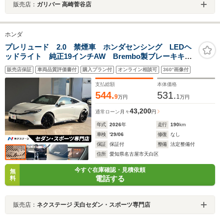
販売店：
ガリバー 高崎菅谷店
ホンダ
プレリュード 2.0 禁煙車 ホンダセンシング LEDヘ
ッドライト 純正19インチAW Brembo製ブレーキキャ
リパー パドルシフト スエードコンビシート BOSEサ
販売店保証
車両品質評価書付
購入プラン付
オンライン相談可
360°画像付
ウンド HondaCONNECTディスプレー
支払総額
本体価格
544.
531.
9
1
万円
万円
43,200
通常ローン
月々
円
年式
2026
年
走行
190
km
車検
'29/06
修復
なし
保証
保証付
整備
法定整備付
住所
愛知県名古屋市天白区
今すぐ在庫確認・見積依頼
無
電話する
料
販売店：
ネクステージ 天白セダン・スポーツ専門店