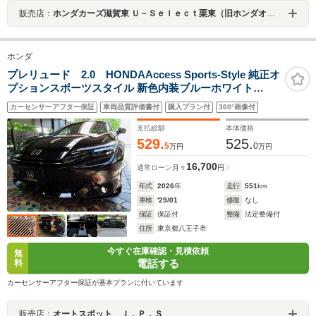
販売店：
ホンダカーズ滋賀東 Ｕ－Ｓｅｌｅｃｔ栗東（旧ホンダオートテラス栗東）
ホンダ
プレリュード 2.0 HONDAAccess Sports-Style 純正オ
プションスポーツスタイル 新色内装ブルーホワイト
Google搭載ナビコネクト BOSEプレミアム ベルリナ黒色
カーセンサーアフター保証
車両品質評価書付
購入プラン付
360°画像付
19inAW Brembo青色ブレーキ 前後方ドラレコ LEDスカ
ッフイルミ フロアマット
支払総額
本体価格
529.
525.
5
0
万円
万円
16,700
通常ローン
月々
円
年式
2026
年
走行
551
km
車検
'29/01
修復
なし
保証
保証付
整備
法定整備付
住所
東京都八王子市
今すぐ在庫確認・見積依頼
無
電話する
料
カーセンサーアフター保証が基本プランに付いています
販売店：
オートスポット Ｊ．Ｐ．Ｓ