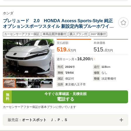
ホンダ
プレリュード 2.0 HONDA Access Sports-Style 純正
オプションスポーツスタイル 新設定内装ブルーホワイト
Google搭載ナビコネクト BOSEプレミアム 地デジTV
カーセンサーアフター保証
車両品質評価書付
購入プラン付
360°画像付
2.0ETC メタルパドルシフト ベルリナ黒塗色19inAW
Brembo青塗色強化ブレーキ
支払総額
本体価格
519.
515.
5
0
万円
万円
16,200
通常ローン
月々
円
年式
2026
年
走行
115
km
車検
'29/04
修復
なし
保証
保証付
整備
法定整備付
住所
東京都八王子市
今すぐ在庫確認・見積依頼
無
電話する
料
カーセンサーアフター保証が基本プランに付いています
販売店：
オートスポット Ｊ．Ｐ．Ｓ