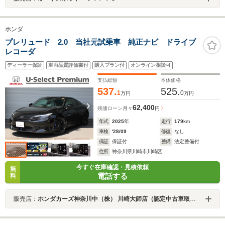
ホンダ
プレリュード 2.0 当社元試乗車 純正ナビ ドライブ
レコーダ
ディーラー保証
車両品質評価書付
購入プラン付
オンライン相談可
支払総額
本体価格
537.
525.
1
0
万円
万円
62,400
残価ローン
月々
円
年式
2025
年
走行
179
km
車検
'28/09
修復
なし
保証
保証付
整備
法定整備付
住所
神奈川県川崎市川崎区
今すぐ在庫確認・見積依頼
無
電話する
料
販売店：
ホンダカーズ神奈川中（株） 川崎大師店（認定中古車取扱店）