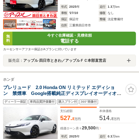
年式
2025
年
走行
1.3
万km
車検
'27/10
修復
なし
保証
保証付
整備
法定整備付
住所
三重県四日市市
今すぐ在庫確認・見積依頼
無
電話する
料
カーセンサーアフター保証がAプランに付いています
販売店：
アップル 四日市ときわ／アップルＦＣ本部直営店
ホンダ
プレリュード 2.0 Honda ON リミテッド エディショ
ン 禁煙車 Google搭載純正ディスプレイオーディオ
バックカメラ ETC ホンダコネクト ホンダセンシン
ディーラー保証
車両品質評価書付
購入プラン付
360°画像付
グ パーキングセンサー リアトラフィックモニター
アダプティブドライビングビーム シートヒーター
支払総額
本体価格
527.
514.
8
8
万円
万円
29,500
残価ローン
月々
円
年式
2025
年
走行
0.3
万km