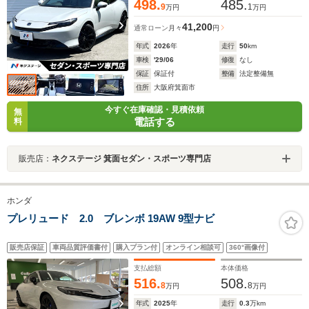
498.
485.
9
1
万円
万円
41,200
通常ローン
月々
円
年式
2026
年
走行
50
km
車検
'29/06
修復
なし
保証
保証付
整備
法定整備無
住所
大阪府箕面市
今すぐ在庫確認・見積依頼
無
電話する
料
販売店：
ネクステージ 箕面セダン・スポーツ専門店
ホンダ
プレリュード 2.0 ブレンボ 19AW 9型ナビ
販売店保証
車両品質評価書付
購入プラン付
オンライン相談可
360°画像付
支払総額
本体価格
516.
508.
8
8
万円
万円
年式
2025
年
走行
0.3
万km