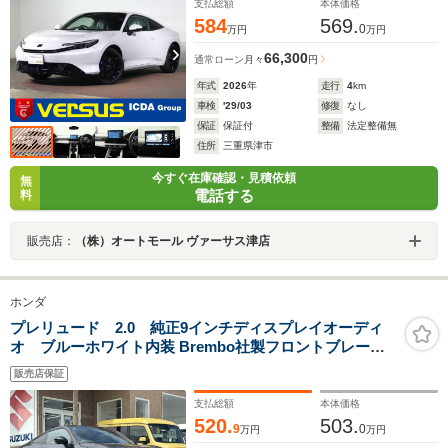
ャリパー S+Shift 専用19AW
支払総額
本体価格
584
569.
0
万円
万円
66,300
通常ローン
月々
円
年式
2026
年
走行
4
km
車検
'29/03
修復
なし
保証
保証付
整備
法定整備無
住所
三重県津市
今すぐ在庫確認・見積依頼
無
電話する
料
販売店：
（株）オートモール ヴァーサス津店
ホンダ
プレリュード 2.0 純正9インチディスプレイオーディ
オ ブルーホワイト内装 Brembo社製フロントブレーキ
フル液晶メーター フルLEDヘッドライト 電子制御パーキ
販売店保証
ングブレーキ BOSEサウンドシステム ホンダセンシング
支払総額
本体価格
520.
503.
9
0
万円
万円