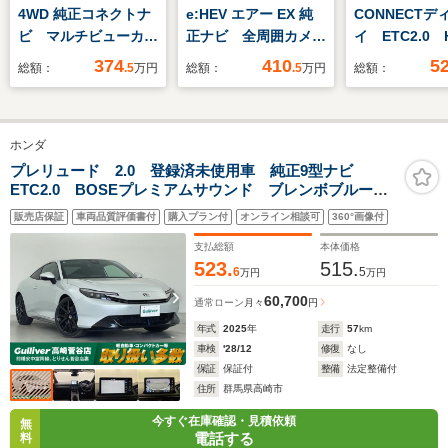
4WD 純正コネクトナ
e:HEV エアー EX 純
CONNECTデ
ビ マルチビューカメ
正ナビ 全周囲カメ
イ ETC2.0 
ラシステム フルセ
ラ 両側電動スライド
S+ Shift 
374
410
5
総額：
.5
万円
総額：
.5
万円
総額：
グ 純正前後ドラレ
ドア
ター クルー
コ 純正リモコンスタ
ロール ワイ
ーター パドルシフ
電器 19イン
ホンダ
ト シートヒーター
アルミ LED
pシート ETC Pゲ
ブコーナリン
プレリュード 2.0 登録済未使用車 純正9型ナビ
ETC2.0 BOSEプレミアムサウンド ブレンボブルーキ
ート CSRS VSA
ャリパー シートヒーター BSM 追従クルコン ワイ
販売店保証
車両品質評価書付
購入プラン付
オンライン相談可
360°画像付
ヤレス充電器 LEDヘッドライト パドルシフト 禁煙
車
支払総額
本体価格
523.
515.
6
5
万円
万円
60,700
通常ローン
月々
円
年式
2025
年
走行
57
km
車検
'28/12
修復
なし
保証
保証付
整備
法定整備付
住所
群馬県高崎市
今すぐ在庫確認・見積依頼
無
電話する
料