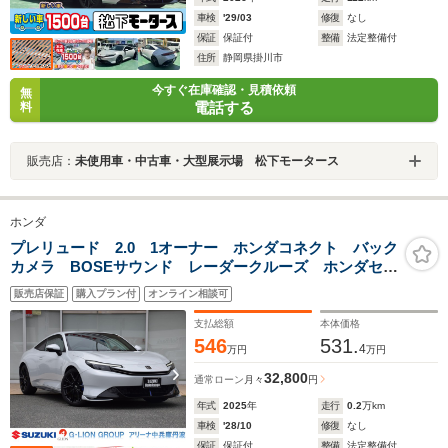
車検
'29/03
修復
なし
保証
保証付
整備
法定整備付
住所
静岡県掛川市
今すぐ在庫確認・見積依頼
無
電話する
料
販売店：
未使用車・中古車・大型展示場 松下モータース
ホンダ
プレリュード 2.0 1オーナー ホンダコネクト バック
カメラ BOSEサウンド レーダークルーズ ホンダセン
シング 19インチAW
販売店保証
購入プラン付
オンライン相談可
支払総額
本体価格
546
531.
4
万円
万円
32,800
通常ローン
月々
円
年式
2025
年
走行
0.2
万km
車検
'28/10
修復
なし
保証
保証付
整備
法定整備付