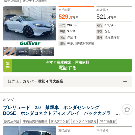
販売店保証
オンライン相談可
レス充電 本革シート ETC 1オーナー ホンダセンシング 禁
煙車
支払総額
本体価格
529.
521.
9
4
万円
万円
年式
2025
年
走行
0.1
万km
車検
'28/11
修復
なし
保証
保証付
整備
法定整備付
住所
神奈川県横浜市栄区
今すぐ在庫確認・見積依頼
無
電話する
料
販売店：
ガリバー 環状４号大船店
ホンダ
プレリュード 2.0 禁煙車 ホンダセンシング
BOSE ホンダコネクトディスプレイ バックカメラ ブ
ルー/ホワイトツートンシート シートヒーター LEDヘ
販売店保証
車両品質評価書付
購入プラン付
オンライン相談可
360°画像付
ッド brembo製ブルーキャリパー 純正19インチAW
ETC
支払総額
本体価格