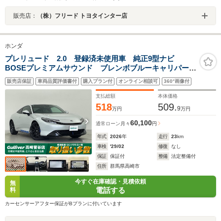
販売店：
（株）フリード トヨタインター店
ホンダ
プレリュード 2.0 登録済未使用車 純正9型ナビ
BOSEプレミアムサウンド ブレンボブルーキャリパー
BSM シートヒーター 置き型ワイヤレス充電器 追従
販売店保証
車両品質評価書付
購入プラン付
オンライン相談可
360°画像付
クルコン LEDヘッドライト ETC2.0 パドルシフト
禁煙車
支払総額
本体価格
518
509.
9
万円
万円
60,100
通常ローン
月々
円
年式
2026
年
走行
23
km
車検
'29/02
修復
なし
保証
保証付
整備
法定整備付
住所
群馬県高崎市
今すぐ在庫確認・見積依頼
無
電話する
料
カーセンサーアフター保証がBプランに付いています