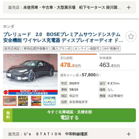
販売店：
未使用車・中古車・大型展示場 松下モータース 掛川国一支店
ホンダ
プレリュード 2.0 BOSEプレミアムサウンドシステム
安全機能 ワイヤレス充電器 ディスプレイオーディオ ドラ
レコ ETC2.0 フロアマット ワイヤレス充電 ブレボンキャ
販売店保証
車両品質評価書付
購入プラン付
オンライン相談可
360°画像付
リパー レーンキープアシスト
支払総額
本体価格
478.
463.
8
8
万円
万円
57,800
通常ローン
月々
円
年式
2025
年
走行
0.3
万km
車検
'28/10
修復
なし
保証
保証付
整備
法定整備付
住所
奈良県桜井市
今すぐ在庫確認・見積依頼
無
電話する
料
販売店：
Ｕ’ｓ ＳＴＡＴＩＯＮ 中和幹線橿原