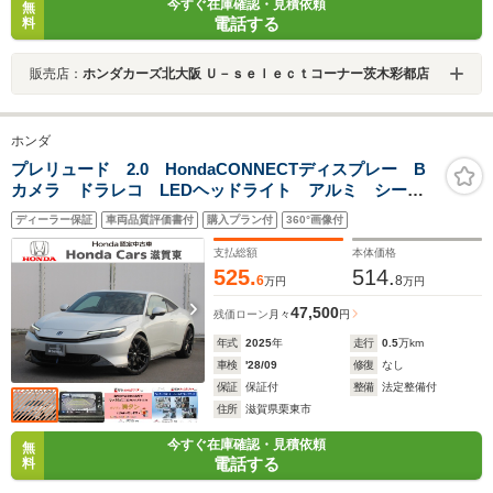
今すぐ在庫確認・見積依頼
無
電話する
料
販売店：
ホンダカーズ北大阪 Ｕ－ｓｅｌｅｃｔコーナー茨木彩都店
ホンダ
プレリュード 2.0 HondaCONNECTディスプレー B
カメラ ドラレコ LEDヘッドライト アルミ シート
ヒーター 弊社デモカー
ディーラー保証
車両品質評価書付
購入プラン付
360°画像付
支払総額
本体価格
525.
514.
6
8
万円
万円
47,500
残価ローン
月々
円
年式
2025
年
走行
0.5
万km
車検
'28/09
修復
なし
保証
保証付
整備
法定整備付
住所
滋賀県栗東市
今すぐ在庫確認・見積依頼
無
電話する
料