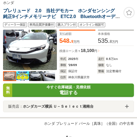
ホンダ
プレリュード 2.0 当社デモカー ホンダセンシング
純正9インチメモリーナビ ETC2.0 Bluetoothオーディ
オ プラズマクラスター レザーシート 純正フロント
ディーラー保証
車両品質評価書付
購入プラン付
オンライン相談可
ドライブレコーダー 純正19インチアルミホイール
支払総額
本体価格
548.
535.
9
8
万円
万円
18,100
残価ローン
月々
円
年式
2025
年
走行
0.5
万km
車検
'28/09
修復
なし
保証
保証付
整備
法定整備付
住所
神奈川県藤沢市
今すぐ在庫確認・見積依頼
無
電話する
料
販売店：
ホンダカーズ横浜 Ｕ－Ｓｅｌｅｃｔ湘南台
ホンダ プレリュード パール［真珠］（全国）の中古車