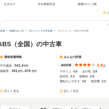
カタログ
中古車販売店
保険/ローン/他
古車
全国のホンダ
プレリュードの中古車
プレリュード・ABSの中古車
ABS（全国）の中古車
価格相場情報
みんなの評価
3.8
541.4
総合評価
平均価格：
点
万円
451
670
価格帯：
万円～
万円
デザイン:
4.0
走行性:
3.9
居住性:
3.3
積載性:
2.9
運転のしやすさ:
3.6
維持費:
3.2
詳しく見る
詳しく見る