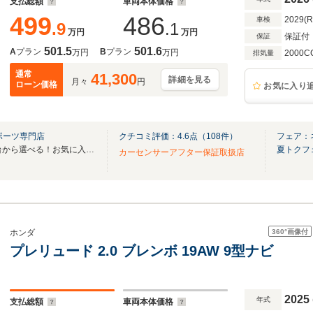
支払総額
車両本体価格
499
486
2029(
車検
.9
.1
万円
万円
保証付
保証
501.5
501.6
A
プラン
B
プラン
万円
万円
2000C
排気量
通常
41,300
詳細を見る
月々
円
ローン価格
お気に入り
ポーツ専門店
クチコミ評価：
4.6
点（
108
件）
フェア：
全国のグループ総在庫30,000台から選べる！お気に入りの愛車がきっと見つかります！
夏トクフ
カーセンサーアフター保証取扱店
360°
画像付
ホンダ
プレリュード 2.0 ブレンボ 19AW 9型ナビ
2025
年式
支払総額
車両本体価格