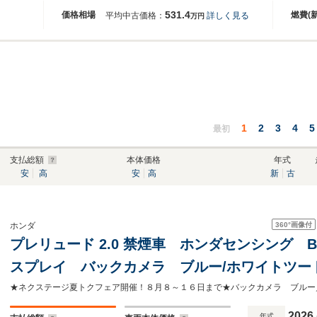
531.4
価格相場
燃費(
平均中古価格：
詳しく見る
万円
1
2
3
4
5
最初
支払総額
本体価格
年式
安
高
安
高
新
古
360°
画像付
ホンダ
プレリュード 2.0 禁煙車 ホンダセンシング 
スプレイ バックカメラ ブルー/ホワイトツー
ー LEDヘッド brembo製ブルーキャリパー 
2026
年式