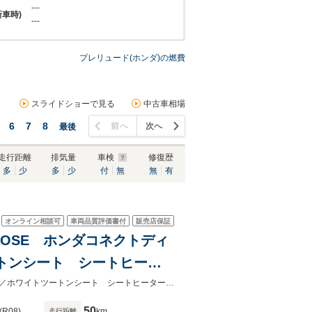
---
新車時)
---
プレリュード(ホンダ)の燃費
スライドショーで見る
中古車相場
6
7
8
前へ
次へ
最後
走行距離
排気量
車検
修復歴
多
少
多
少
付
無
無
有
オンライン相談可
車両品質評価書付
販売店保証
BOSE ホンダコネクトディ
トンシート シートヒータ
純正19インチAW ETC
★ネクステージ夏トクフェア開催！８月８～１６日まで★バックカメラ ブルー／ホワイトツートンシート シートヒーター ＬＥＤヘッド ｂｒｅｍｂｏ製キャリパー
50
(R08)
km
走行距離