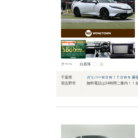
クーペ
白真珠
千葉県
ガリバーＷＯＷ！ＴＯＷＮ 幕
習志野市