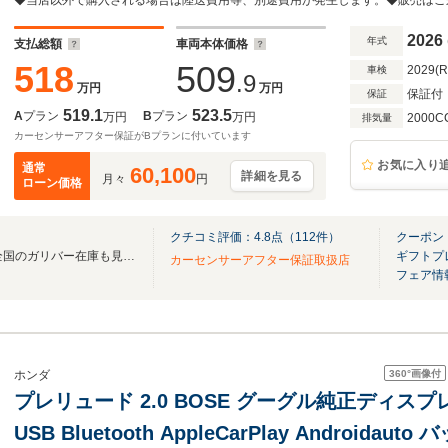
充電器 追従クルコン LEDヘッドライト ETC
車
2026
年式
支払総額
車両本体価格
518
509
2029(
車検
.9
万円
万円
保証付
保証
519.1
523.5
A
プラン
B
プラン
万円
万円
2000C
排気量
カーセンサーアフター保証がBプランに付いています
お気に入り
通常
60,100
詳細を見る
月々
円
ローン価格
クチコミ評価：
4.8
点（
112
件）
クーポン
無料電話は24時間ご案内！！全国のガリバー在庫も見たい方は一括照会が可能です！
ギフトプ
カーセンサーアフター保証取扱店
フェア情
360°
画像付
ホンダ
プレリュード 2.0 BOSE グーグル純正ディス
USB Bluetooth AppleCarPlay Android