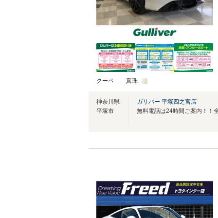
クーペ
真珠
神奈川県
ガリバー 平塚四之宮店
平塚市