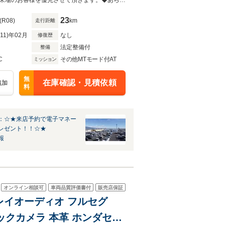
2.0 パドルシフト 禁煙
◆当店以外で購入される場合は陸送費用等、別途費用が発生します。◆販売はご来場のお客様を優先させて頂きます。◆あらかじめご確認下さい※販売は一般のお客様に限ります。
23
(R08)
km
走行距離
R11)年02月
なし
修復歴
法定整備付
整備
C
その他MTモード付AT
ミッション
無
在庫確認・見積依頼
追加
料
：☆★来店予約で電子マネー
レゼント！！☆★
報
オンライン相談可
車両品質評価書付
販売店保証
プレイオーディオ フルセグ
auto バックカメラ 本革 ホンダセン