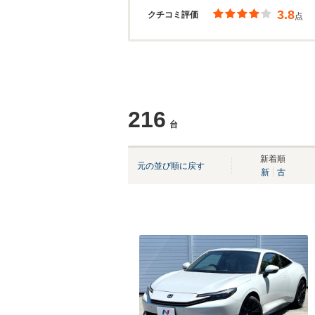
3.8
クチコミ評価
点
216
台
新着順
元の並び順に戻す
新
古