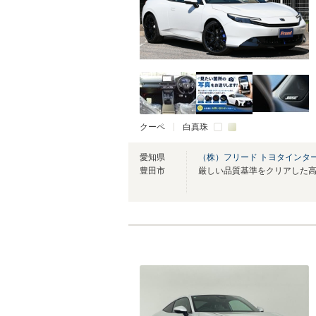
クーペ
白真珠
愛知県
（株）フリード トヨタインタ
豊田市