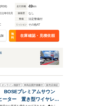
49
(R08)
km
走行距離
R11)年03月
なし
修復歴
法定整備付
整備
C
その他AT
ミッション
無
在庫確認・見積依頼
追加
料
報
オンライン相談可
車両品質評価書付
販売店保証
ビ BOSEプレミアムサウン
ヒーター 置き型ワイヤレス