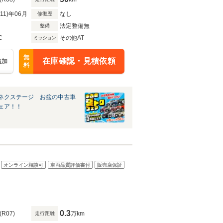
R11)年06月
なし
修復歴
法定整備無
整備
C
その他AT
ミッション
無
在庫確認・見積依頼
追加
料
ネクステージ お盆の中古車
ェア！！
オンライン相談可
車両品質評価書付
販売店保証
0.3
(R07)
万km
走行距離