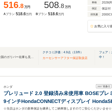
516
508
2028(
車検
.8
.8
万円
万円
保証付
保証
518.6
518.6
A
プラン
B
プラン
万円
万円
2000C
排気量
お気に入り
クチコミ評価：
4.9
点（
13
件）
フェア：
無料電話は24時間ご案内！！全国のガリバー在庫も見たい方は一括照会が可能です！
中！
カーセンサーアフター保証取扱店
360°
画像付
ホンダ
プレリュード 2.0 登録済み未使用車 BOSEプレ
9インチHondaCONNECTディスプレイ Honda
ースコンビシート フルLEDヘッドライト 純正