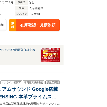
R10)年11月
なし
修復歴
法定整備付
整備
C
その他AT
ミッション
無
在庫確認・見積依頼
追加
料
ガリバー5万円買取保証実施
オンライン相談可
車両品質評価書付
販売店保証
ミアムサウンド Google搭載
SENSING 本革プライムスム
19インチノイズリデューシン
☆当店はホンダの新車保証を継承してご納車致しますのでご安心くださいませ☆☆当店は新車保証継承の費用を別途オプションで頂戴することはありません！安心してご検討くださいませ！☆