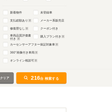
新着物件
未登録車
支払総額あり
メーカー系販売店
修復歴なし
クーポン付き
車両品質評価書
購入プラン付き
付き
カーセンサーアフター保証対象車
360
°画像付き車両
オンライン相談可
216
をクリア
台 検索する