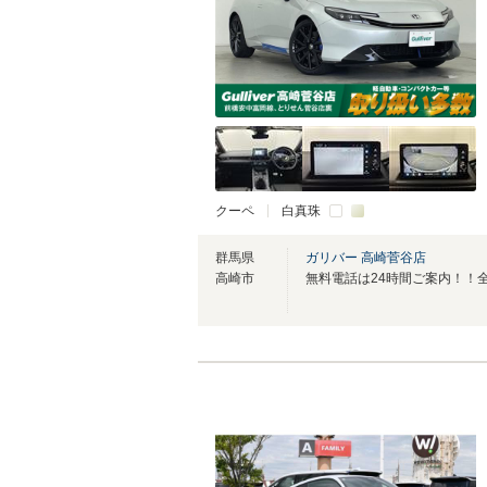
クーペ
白真珠
群馬県
ガリバー 高崎菅谷店
高崎市