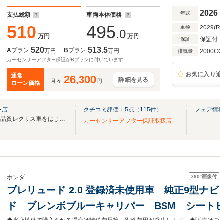
グAW Bremboキャリパー
2026
年式
支払総額
車両本体価格
510
495
2029(
車検
.0
万円
万円
保証付
保証
520
513.5
A
プラン
B
プラン
万円
万円
2000C
排気量
カーセンサーアフター保証がBプランに付いています
お気に入り
通常
26,300
詳細を見る
月々
円
ローン価格
ー店
クチコミ評価：
5
点（
115
件）
フェア情
厳しい品質基準をクリアした高品質レクサス車をはじめ、輸入車などを厳選して販売！
カーセンサーアフター保証取扱店
360°
画像付
ホンダ
プレリュード 2.0 登録済未使用車 純正9型ナ
ド ブレンボブルーキャリパー BSM シート