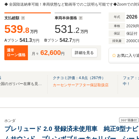
シング ETC BSI ワイヤレス充電 プラズマク
2026
年式
支払総額
車両本体価格
539
531
2029(
車検
.8
.2
万円
万円
保証付
保証
541.3
542.7
A
プラン
B
プラン
万円
万円
2000C
排気量
通常
62,600
詳細を見る
月々
円
ローン価格
お気に入り
張
クチコミ評価：
4.8
点（
267
件）
フェア：
無料電話は24時間ご案内！！全国のガリバー在庫も見たい方は一括照会が可能です！
中！
カーセンサーアフター保証取扱店
360°
画像付
ホンダ
プレリュード 2.0 登録済未使用車 純正9型ナビ 
ムサウンド ブレンボブルーキャリパー シート