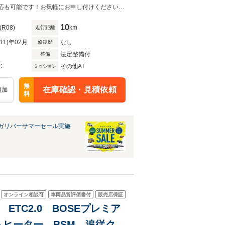
ラスター 前席シートヒーター
◆ 全国陸送納車可能！車両状態など動画等でのご説明も可能です◆Zoomでの対応も可能です！お気軽にお申し付けください。全国陸送納車対応可＊
10
(R08)
km
走行距離
R11)年02月
なし
修復歴
法定整備付
整備
C
その他AT
ミッション
無
在庫確認・見積依頼
追加
料
ガリバーサマーセール実施
オンライン相談可
車両品質評価書付
販売店保証
ETC2.0 BOSEプレミア
ヒーター BSM 追従クル