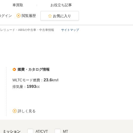
車買取
お役立ち記事
ログイン
閲覧履歴
お気に入り
プレリュード・ABSの中古車・中古車情報
サイトマップ
燃費・カタログ情報
23.6
WLTCモード燃費：
km/l
1993
排気量：
cc
詳しく見る
ミッション
AT/CVT
MT