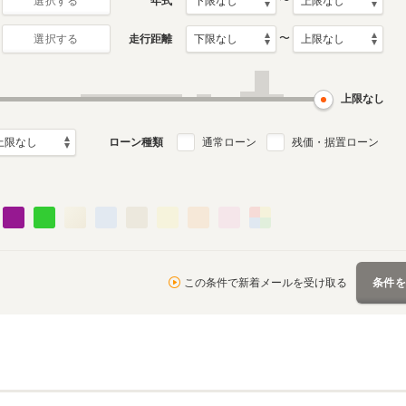
〜
年式
選択する
〜
走行距離
選択する
4代目
3代目
1月～2000年8月
1991年9月～1996年10月
1987年4月～1991年8月
ル
生産モデル
生産モデル
上限なし
ローン種類
通常ローン
残価・据置ローン
この条件で新着メールを受け取る
条件