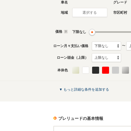
車名
グレード
地域
市区町村
選択する
現行
5代目
2025年9月～生産中
1996年1
生産モデ
価格
下限なし
プレリュードのカタログを見る
〜
ローン月々支払い価格
ローン頭金（上限）
本体色
▼ もっと詳細な条件を追加する
プレリュード
の基本情報