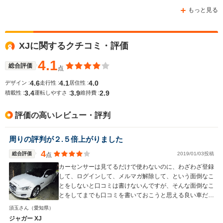
-m
-m
もっと見る
10.6～14.8km/L
└市街地:7.2～
XJに関するクチコミ・評価
11.3km/L
WLTCモード
└郊外:10.8～
-
-
燃費
4.1
14.1km/L
総合評価
点
└高速道路:13.0～
4.6
4.1
4.0
デザイン :
走行性 :
居住性 :
17.8km/L
3.4
3.9
2.9
積載性 :
運転しやすさ :
維持費 :
排気量
1995～2994cc
2096～2494cc
2096～29
評価の高いレビュー・評判
駆動方式
FR、4WD
FF、4WD
4WD、FF
周りの評判が２.５倍上がりました
4
総合評価
2019/01/03投稿
点
カーセンサーは見てるだけで使わないのに、わざわざ登録
して、ログインして、メルマガ解除して、という面倒なこ
とをしないと口コミは書けないんですが、そんな面倒なこ
とをしてまでも口コミを書いておこうと思える良い車だと
思いました。 （この口コミ投稿自体、かなり投稿しにく
須玉さん
（愛知県）
い仕組みになってます。一回ログアウトされた時はキレそ
ジャガー XJ