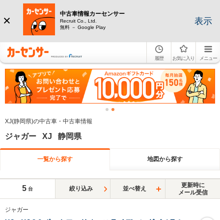
中古車情報カーセンサー
表示
Recruit Co., Ltd.
無料 － Google Play
履歴
お気に入り
メニュー
XJ(静岡県)の中古車・中古車情報
ジャガー XJ 静岡県
一覧から探す
地図から探す
更新時に
5
絞り込み
並べ替え
台
メール受信
ジャガー