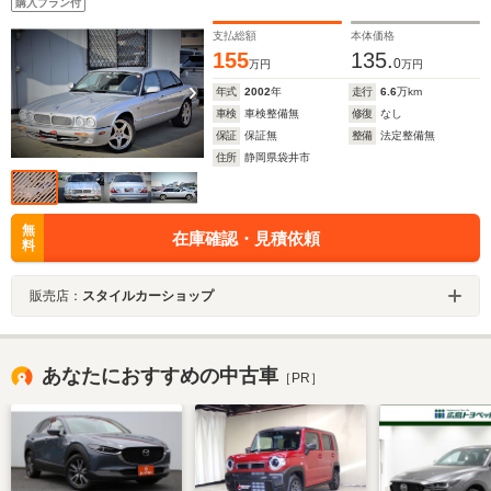
購入プラン付
支払総額
本体価格
155
135.
0
万円
万円
年式
2002
年
走行
6.6
万km
車検
車検整備無
修復
なし
保証
保証無
整備
法定整備無
住所
静岡県袋井市
無
在庫確認・見積依頼
料
販売店：
スタイルカーショップ
あなたにおすすめの中古車
［PR］