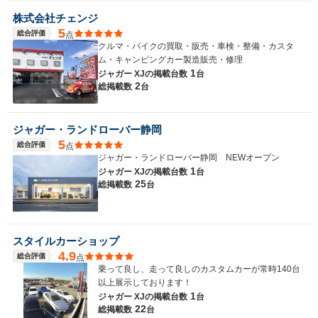
株式会社チェンジ
5
総合評価
点
クルマ・バイクの買取・販売・車検・整備・カスタ
ム・キャンピングカー製造販売・修理
1
ジャガー XJの
掲載台数
台
2
総掲載数
台
ジャガー・ランドローバー静岡
5
総合評価
点
ジャガー・ランドローバー静岡 NEWオープン
1
ジャガー XJの
掲載台数
台
25
総掲載数
台
スタイルカーショップ
4.9
総合評価
点
乗って良し、走って良しのカスタムカーが常時140台
以上展示しております！
1
ジャガー XJの
掲載台数
台
22
総掲載数
台