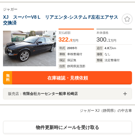
ジャガー
XJ スーパーV8 L リアエンタ-システム F左右エアサス
交換済
支払総額
本体価格
322.
300.
9
1
万円
万円
年式
2005
年
走行
4.8
万km
車検
車検整備付
修復
なし
保証
保証無
整備
法定整備付
住所
静岡県賀茂郡
無
在庫確認・見積依頼
料
販売店：
有限会社カーセンター船津 松崎店
ジャガー XJ（静岡県）の中古車
物件更新時にメールを受け取る