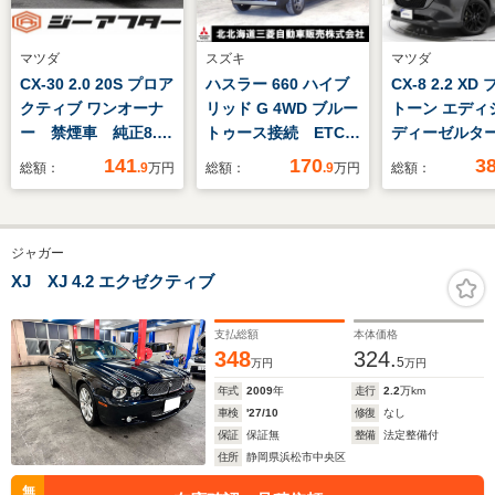
マツダ
スズキ
マツダ
CX-30 2.0 20S プロア
ハスラー 660 ハイブ
CX-8 2.2 X
クティブ ワンオーナ
リッド G 4WD ブルー
トーン エディ
ー 禁煙車 純正8.8
トゥース接続 ETC
ディーゼルター
インチナビ バックカ
バックカメラ シート
ートクルー
141
170
3
総額：
.9
万円
総額：
.9
万円
総額：
メラ フルセグ アダ
ヒーター ヒルディセ
ズ/ETC/BSM
プティブクルーズコン
ントコントロール グ
コ(2カメラ)/
トロール メモリー付
リップコントロール
ーター/ディス
ジャガー
パワーシート シート
衝突被害軽減ブレー
オーディオ10
ヒーター ステアリン
キ 認定中古車保障付
XJ XJ 4.2 エクゼクティブ
グヒーター 電動リア
き
ゲート ETC LED
支払総額
本体価格
348
324.
5
万円
万円
年式
2009
年
走行
2.2
万km
車検
'27/10
修復
なし
保証
保証無
整備
法定整備付
住所
静岡県浜松市中央区
無