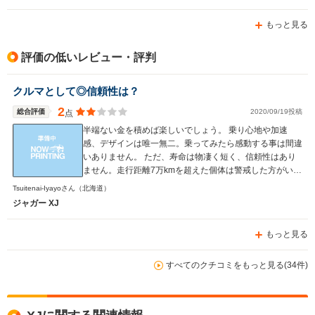
うになりました。） というか現行のXJ自体、口コミが少
なくて、台数もないし、乗ってる人も周りにいないし、探
もっと見る
してて苦労しました。 なので、乗って２年経ちますが、
乗り換える必要がないぐらい気に入ってますし、このタイ
ミングで口コミに投稿しました。
評価の低いレビュー・評判
クルマとして◎信頼性は？
2
総合評価
2020/09/19投稿
点
半端ない金を積めば楽しいでしょう。 乗り心地や加速
感、デザインは唯一無二。乗ってみたら感動する事は間違
いありません。 ただ、寿命は物凄く短く、信頼性はあり
ません。走行距離7万kmを超えた個体は警戒した方がいい
でしょう。車としての機能を果たさなくなります。それを
Tsuitenai-Iyayoさん
（北海道）
高額な修理費かけて修理しても、その後もトラブルが続く
ジャガー XJ
でしょうし、想像を遥かに超える金がかかります。 この
クルマを売った販売店や委託しているであろう整備屋等、
もっと見る
背景で関わった者の対応も最悪で、それらも含め、キング
ボンビーみたいな疫病神だと感じ、関わると金ばかり出て
行く予感がしたのでさっさと手を切りました。 ジャガー
すべてのクチコミをもっと見る(34件)
にかかる維持費の見通しが甘過ぎたと痛感しました。