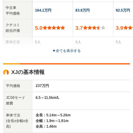
中古車
164.1万円
83.9万円
92.5万円
平均価格
クチコミ
5.0
3.7
3.9
総合評価
乗車定員
5人
5人
5人
▼
全てを表示する
ドア数
4ドア
5ドア
4ドア
全高
全高
全
XJの基本情報
1.46m
1.49m
1.
平均価格
237万円
全幅
全幅
全
JC08モード
6.5～11.5km/L
サイズ
1.88m
1.79m
1.
燃費
全長
全長
(全長x全幅x全高)
4.97m
4.73m
4.
車体寸法
全長：5.14m～5.26m
(全長x全幅x全
全幅：1.9m～1.91m
高)
全高：1.46m
ホイールベース
ホイールベース
ホイー