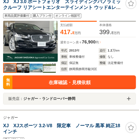
XJ XJ 3.0 ポートフォリオ スライディングパノラミッ
クルーフ リアシートエンターテインメント ウッド&レザ
ーステアリングホイール MERIDIANサラウンド シートメ
車両品質評価書付
購入プラン付
オンライン相談可
モリ パワーシート クルーズコントロール シートヒーター
&ベンチレーション
支払総額
本体価格
417.
399.
8
8
万円
万円
76,900
通常ローン
月々
円
年式
2013
年
走行
1.2
万km
車検
車検整備付
修復
なし
保証
保証無
整備
法定整備付
住所
静岡県静岡市駿河区
無
在庫確認・見積依頼
料
販売店：
ジャガー・ランドローバー静岡
ジャガー
XJ XJスポーツ 3.2-V8 限定車 ノーマル 黒革 純正18
インチ