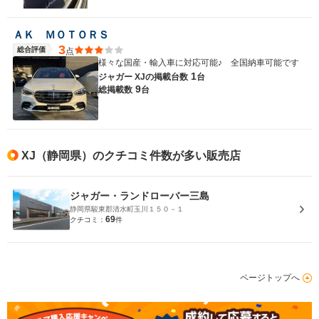
ＡＫ ＭＯＴＯＲＳ
3
総合評価
点
様々な国産・輸入車に対応可能♪ 全国納車可能です
1
ジャガー XJの
掲載台数
台
9
総掲載数
台
XJ（静岡県）のクチコミ件数が多い販売店
ジャガー・ランドローバー三島
静岡県駿東郡清水町玉川１５０－１
69
クチコミ：
件
ページトップへ