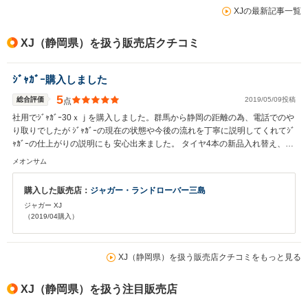
XJの最新記事一覧
XJ（静岡県）を扱う販売店クチコミ
ｼﾞｬｶﾞｰ購入しました
5
総合評価
2019/05/09投稿
点
社用でｼﾞｬｶﾞｰ30ｘｊを購入しました。群馬から静岡の距離の為、電話でのや
り取りでしたが ｼﾞｬｶﾞｰの現在の状態や今後の流れを丁寧に説明してくれてｼﾞ
ｬｶﾞｰの仕上がりの説明にも 安心出来ました。 タイヤ4本の新品入れ替え、内
部の部品交換など良くしてくれました。 実際 納車されとても良い状態で満
メオンサム
足しています。 おしゃれなｼﾞｬｶﾞｰと誠実な対応に今後も購入の機会があると
きはここから購入したいです。
購入した販売店：
ジャガー・ランドローバー三島
ジャガー XJ
（2019/04購入）
XJ（静岡県）を扱う販売店クチコミをもっと見る
XJ（静岡県）を扱う注目販売店