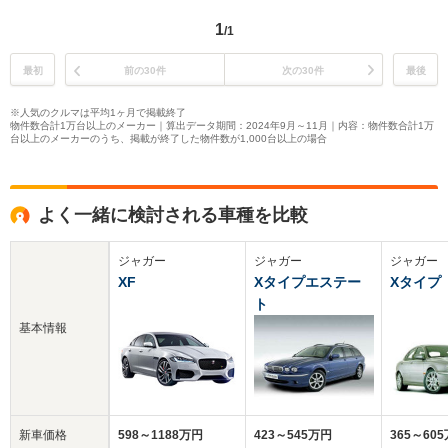
1
/1
最初
前の30件
次の30件
最後
※人気のクルマは平均1ヶ月で掲載終了
物件数合計1万台以上のメーカー｜算出データ期間：2024年9月～11月｜内容：物件数合計1万
台以上のメーカーのうち、掲載が終了した物件数が1,000台以上の場合
よく一緒に検討される車種を比較
ジャガー
ジャガー
ジャガー
XF
Xタイプエステー
Xタイプ
ト
基本情報
新車価格
598～1188万円
423～545万円
365～60