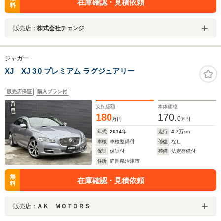
在庫確認・見積依頼
料
販売店：
株式会社チェンジ
ジャガー
XJ XJ 3.0 プレミアム ラグジュアリー
販売店保証
購入プラン付
支払総額
本体価格
180
170.
0
万円
万円
年式
2014
年
走行
4.7
万km
車検
車検整備付
修復
なし
保証
保証付
整備
法定整備付
住所
静岡県沼津市
無
在庫確認・見積依頼
料
販売店：
ＡＫ ＭＯＴＯＲＳ