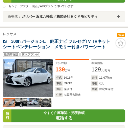
カーセンサーアフター保証がA/Bプランに付いています
販売店：
ガリバー 近江八幡店／株式会社ＨＣＭモビリティ
レクサス
NEW
IS 300h バージョンL 純正ナビ フルセグTV TVキット
シートベンチレーション メモリー付きパワーシート
クルコン パドルシフト ビルトインETC ブラックレザ
販売店保証
購入プラン付
ー カードキー
支払総額
本体価格
139
129.
0
万円
万円
年式
2013
年
走行
12.0
万km
車検
'26/12
修復
なし
保証
保証付
整備
法定整備付
住所
滋賀県大津市
今すぐ在庫確認・見積依頼
無
電話する
料