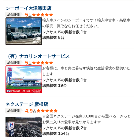
シーボーイ大津瀬田店
5
総合評価
点
輸入車メインのシーボーイです！輸入中古車・高級車
の販売・買取ならお任せください。
1
レクサス ISの
掲載台数
台
8
総掲載数
台
（有）ナカリンオートサービス
5
総合評価
点
お客様に、車と共に暮らす快適な生活環境を提供いた
します
1
レクサス ISの
掲載台数
台
19
総掲載数
台
ネクステージ 彦根店
4.9
総合評価
点
☆全国ネクステージ在庫30,000台から選べる！きっと
お気に入りの愛車が見つかります☆
2
レクサス ISの
掲載台数
台
154
総掲載数
台