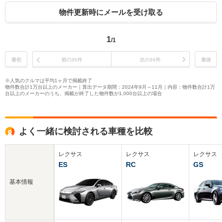
物件更新時にメールを受け取る
1
/1
最初
前の30件
次の30件
最後
※人気のクルマは平均1ヶ月で掲載終了
物件数合計1万台以上のメーカー｜算出データ期間：2024年9月～11月｜内容：物件数合計1万
台以上のメーカーのうち、掲載が終了した物件数が1,000台以上の場合
よく一緒に検討される車種を比較
レクサス
レクサス
レクサス
ES
RC
GS
基本情報