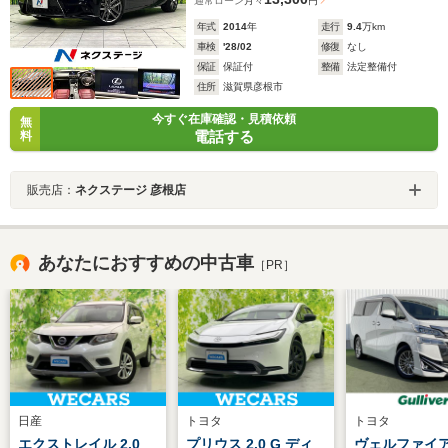
通常ローン
月々
円
年式
2014
年
走行
9.4
万km
車検
'28/02
修復
なし
保証
保証付
整備
法定整備付
住所
滋賀県彦根市
今すぐ在庫確認・見積依頼
無
電話する
料
販売店：
ネクステージ 彦根店
あなたにおすすめの中古車
［PR］
日産
トヨタ
トヨタ
エクストレイル 2.0
プリウス 2.0 G ディ
ヴェルファイア 2