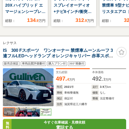
20X ハイブリッド エ
スプレイオーディオ
禁煙車 9型ナビ
マージェンシーブレー
+ナビ8インチ/衝突安
リスタエアロ 
キパッケージ 4WD 新
全装置/シートヒータ
コ
134
312
3
総額：
.9
万円
総額：
.9
万円
総額：
品タイヤ/純正 SDナ
ー 前席/パノラミック
ビ/衝突安全装置/シー
ビューモニター/車線
トヒーター/アラウン
逸脱防止支援システ
レクサス
ドビューモニター/車
ム/ドライブレコーダ
線逸脱防止支援システ
ー 前後/ヘッドランプ
IS 300 Fスポーツ ワンオーナー 禁煙車ムーンルーフ 3
連フルLEDヘッドランプ オレンジキャリパー 赤革スポー
ム/電動バックドア/ド
LED
ツシート パノラミックビューモニター 当店買取 純正
ライブレコーダー 前
販売店保証
車両品質評価書付
購入プラン付
360°画像付
10.3型ナビ
後/ヘッドランプ HID
支払総額
本体価格
497.
492.
4
3
万円
万円
年式
2021
年
走行
3.9
万km
車検
車検整備無
修復
なし
保証
保証付
整備
法定整備付
住所
滋賀県近江八幡市
今すぐ在庫確認・見積依頼
無
電話する
料