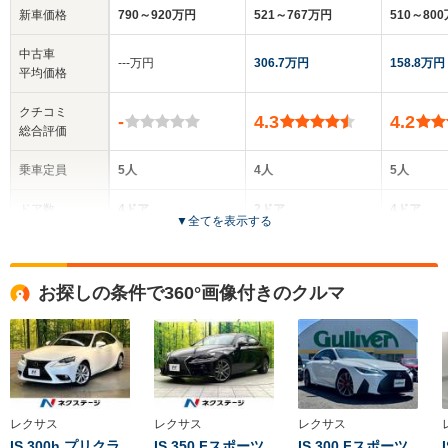
新車価格
790～920万円
521～767万円
510～80
中古車
‐‐‐万円
306.7万円
158.8万円
平均価格
クチコミ
-
4.3
4.2
総合評価
乗車定員
5人
4人
5人
ドア数
4ドア
2ドア
4ドア
▼
全てを表示する
全高
全高
全高
1.56m
1.4m
1.46m
お探しの条件で360°画像付きのクルマ
全幅
全幅
全
サイズ
1.92m
1.84m
1.
全長
全長
(全長x全幅x全高)
5.14m
4.7m
4.85m
レクサス
レクサス
レクサス
IS 300h プリクラ
IS 350 Fスポーツ
IS 300 Fスポーツ