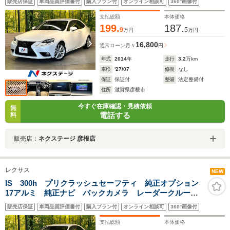
販売店保証
車両品質評価書付
購入プラン付
オンライン相談可
360°画像付
LEDヘッド スマートキー 革巻きステリング 禁煙車
支払総額
本体価格
199.
187.
9
5
万円
万円
16,800
通常ローン
月々
円
年式
2014
年
走行
3.2
万km
車検
'27/07
修復
なし
保証
保証付
整備
法定整備付
住所
滋賀県彦根市
今すぐ在庫確認・見積依頼
無
電話する
料
販売店：
ネクステージ 彦根店
レクサス
NEW
IS 300h プリクラッシュセーフティ 純正オプション
17アルミ 純正ナビ バックカメラ レーダークルー
ズ シートヒーター パワーシート ハーフレザー
販売店保証
車両品質評価書付
購入プラン付
オンライン相談可
360°画像付
LEDヘッド スマートキー 革巻きステリング 禁煙車
支払総額
本体価格