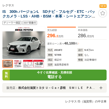
レクサス
NEW
IS 300h バージョンL SDナビ・フルセグ・ETC・バッ
クカメラ・LSS・AHB・BSM・本革・シートエアコン・
カードキー・オートエアコン
ディーラー保証
360°画像付
支払総額
本体価格
296.
286.
5
0
万円
万円
40,100
通常ローン
月々
円
年式
2018
年
走行
5.0
万km
車検
'27/05
修復
なし
保証
保証付
整備
法定整備付
住所
滋賀県彦根市
今すぐ在庫確認・見積依頼
無
電話する
料
販売店：
株式会社滋賀トヨタ Ｕ－Ｃａｒ彦根 ＳＭｉＬＥ ＰＡＲＫ
レクサス IS（滋賀県）の中古車