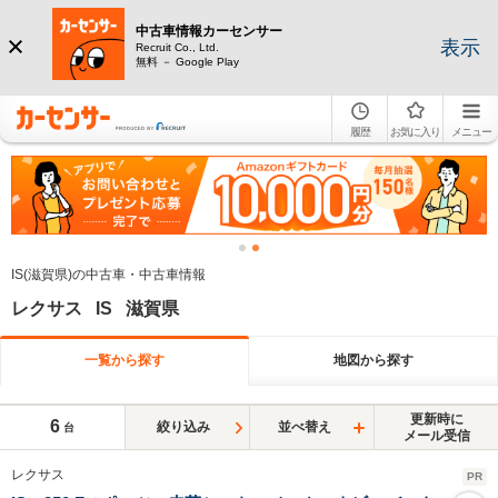
中古車情報カーセンサー
表示
Recruit Co., Ltd.
無料 － Google Play
履歴
お気に入り
メニュー
IS(滋賀県)の中古車・中古車情報
レクサス IS 滋賀県
一覧から探す
地図から探す
更新時に
6
絞り込み
並べ替え
台
メール受信
レクサス
PR