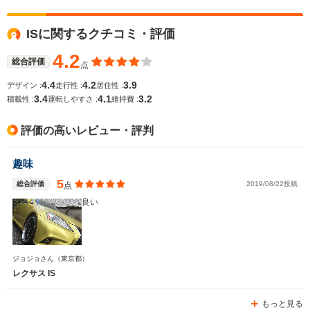
ISに関するクチコミ・評価
4.2
総合評価
点
4.4
4.2
3.9
デザイン :
走行性 :
居住性 :
3.4
4.1
3.2
積載性 :
運転しやすさ :
維持費 :
評価の高いレビュー・評判
趣味
5
総合評価
2019/08/22投稿
点
良い
ジョジョさん
（東京都）
レクサス IS
もっと見る