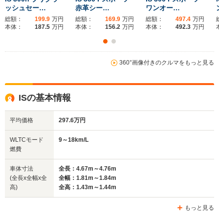
ッシュセー…
赤革シー…
ワンオー…
ホイールベース
ホイールベース
ホイー
-m
-m
総額：
199.9
万円
総額：
169.9
万円
総額：
497.4
万円
本体：
187.5
万円
本体：
156.2
万円
本体：
492.3
万円
24.8～25.4km/L
10.6～17.8km/L
└市街地:22.6～
└市街地:7.0～
23.0km/L
15.6km/L
360°画像付きのクルマをもっと見る
WLTCモード
└郊外:27.0～
└郊外:11.0～
-
燃費
27.4km/L
18.0km/L
└高速道路:24.6～
└高速道路:13.2～
ISの基本情報
25.2km/L
18.7km/L
排気量
0～2487cc
1998～3456cc
1998～34
平均価格
297.6万円
駆動方式
4WD、FF
FR
FR、4WD
WLTCモード
9～18km/L
燃費
車体寸法
全長：4.67m～4.76m
(全長x全幅x全
全幅：1.81m～1.84m
高)
全高：1.43m～1.44m
もっと見る