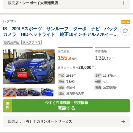
販売店：
シーボーイ大津瀬田店
レクサス
NEW
IS 200t Fスポーツ サンルーフ ターボ ナビ バック
カメラ HIDヘッドライト 純正18インチアルミホイー
ル ETC ハーフレザーシート スマートキー2個 プッ
販売店保証
購入プラン付
シュスタート クルーズコントロール シートヒーター
支払総額
本体価格
155.
139.
6
7
万円
万円
29,000
通常ローン
月々
円
年式
2015
年
走行
12.8
万km
車検
'28/03
修復
なし
保証
保証付
整備
法定整備付
住所
滋賀県長浜市
今すぐ在庫確認・見積依頼
無
電話する
料
販売店：
（有）ナカリンオートサービス