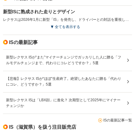
新型ISに熟成された走りとデザイン
レクサスは2026年1月に新型「IS」を発売し、ドライバーとの対話を重視した気持ちの良い走行性能を追求した。新型では、電動パワーステアリングが刷新され、よりリニアな操舵フィールが実現された。エクステリアデザインは低重心でワイドなスタンスを強調し、力強い印象を与える新たなフロントフェイスが採用された。内装では、センターディスプレイと液晶メーターが12.3インチに大型化され、視認性と操作性が向上。特別仕様車“Fスポーツ モード ブラックV”も新たに設定され、スポーティさを強調する仕立てとなっている。先進安全技術「Lexus Safety System +」も進化し、より安全な運転をサポートする装備が充実した。（2026.1）
全てを表示する
ISの最新記事
新型レクサス ISが“また”マイナーチェンジでガッカリした人に贈る「フ
ルモデルチェンジまで、代わりにコレどうですか？」5選
【悲報】レクサス ISが“ほぼ”生産終了。絶望したあなたに贈る「代わり
にコレ、どうですか？」5選
新型レクサス ISは「LBX顔」に進化？ 次期型として2025年にマイナー
チェンジか
ISの最新記事一覧
IS（滋賀県）を扱う注目販売店