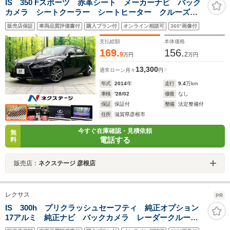
IS 350 Fスポーツ 赤革シート メーカーナビ バック
カメラ シートクーラー シートヒーター クルーズコ
ントロール パワーシート LEDヘッド 純正18アル
販売店保証
車両品質評価書付
購入プラン付
オンライン相談可
360°画像付
ミ ETC Bluetooth 禁煙車
支払総額
本体価格
169.
156.
9
2
万円
万円
13,300
通常ローン
月々
円
年式
2014
年
走行
9.4
万km
車検
'28/02
修復
なし
保証
保証付
整備
法定整備付
住所
滋賀県彦根市
今すぐ在庫確認・見積依頼
無
電話する
料
販売店：
ネクステージ 彦根店
レクサス
PR
IS 300h プリクラッシュセーフティ 純正オプション
17アルミ 純正ナビ バックカメラ レーダークルー
ズ シートヒーター パワーシート ハーフレザー