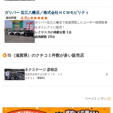
ガリバー 近江八幡店／株式会社ＨＣＭモビリティ
4.9
総合評価
点
ガリバー近江八幡店で直接買取したユーザー様買取車
をダイレクトに販売！
1
レクサス ISの
掲載台数
台
29
総掲載数
台
IS（滋賀県）のクチコミ件数が多い販売店
ネクステージ 彦根店
滋賀県彦根市古沢町２７８－４９
944
クチコミ：
件
ページトップへ