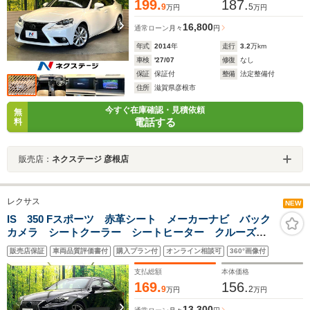
199.
187.
9
5
万円
万円
16,800
通常ローン
月々
円
年式
2014
年
走行
3.2
万km
車検
'27/07
修復
なし
保証
保証付
整備
法定整備付
住所
滋賀県彦根市
今すぐ在庫確認・見積依頼
無
電話する
料
販売店：
ネクステージ 彦根店
レクサス
NEW
IS 350 Fスポーツ 赤革シート メーカーナビ バック
カメラ シートクーラー シートヒーター クルーズコ
ントロール パワーシート LEDヘッド 純正18アル
販売店保証
車両品質評価書付
購入プラン付
オンライン相談可
360°画像付
ミ ETC Bluetooth 禁煙車
支払総額
本体価格
169.
156.
9
2
万円
万円
13,300