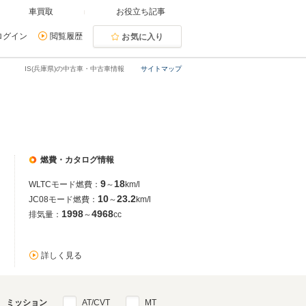
車買取
お役立ち記事
ログイン
閲覧履歴
お気に入り
IS(兵庫県)の中古車・中古車情報
サイトマップ
燃費・カタログ情報
9
18
WLTCモード燃費：
～
km/l
10
23.2
JC08モード燃費：
～
km/l
1998
4968
排気量：
～
cc
詳しく見る
ミッション
AT/CVT
MT