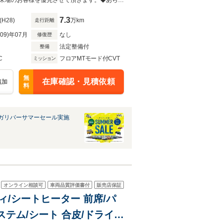
ングサポート/
◆当店以外で購入される場合は陸送費用等、別途費用が発生します。◆販売はご来場のお客様を優先させて頂きます。◆あらかじめご確認下さい※販売は一般のお客様に限ります。
7.3
(H28)
万km
走行距離
R09)年07月
なし
修復歴
法定整備付
整備
C
フロアMTモード付CVT
ミッション
無
在庫確認・見積依頼
追加
料
ガリバーサマーセール実施
オンライン相談可
車両品質評価書付
販売店保証
ティ/シートヒーター 前席/パ
テム/シート 合皮/ドライブ