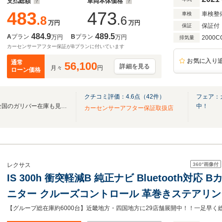
支払総額
車両本体価格
483
473
車検整
車検
.8
.6
万円
万円
保証付
保証
484.9
489.5
A
プラン
B
プラン
万円
万円
2000C
排気量
カーセンサーアフター保証がBプランに付いています
お気に入り
通常
56,100
詳細を見る
月々
円
ローン価格
クチコミ評価：
4.6
点（
42
件）
フェア：
無料電話は24時間ご案内！！全国のガリバー在庫も見たい方は一括照会が可能です！
中！
カーセンサーアフター保証取扱店
360°
画像付
レクサス
IS 300h 衝突軽減B 純正ナビ Bluetooth対
ニター クルーズコントロール 革巻きステアリング
トキー プッシュスタート 前席シートヒーター 