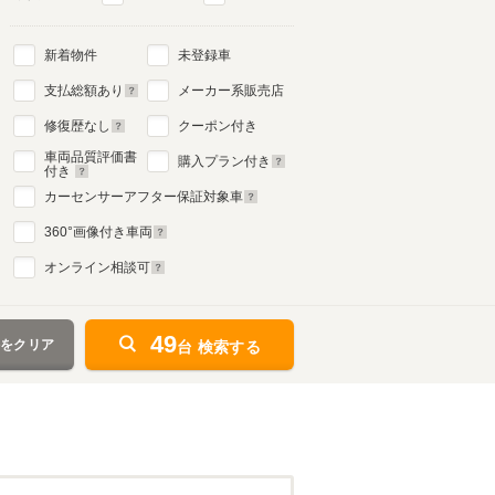
新着物件
未登録車
支払総額あり
メーカー系販売店
修復歴なし
クーポン付き
車両品質評価書
購入プラン付き
付き
カーセンサーアフター保証対象車
360
°画像付き車両
オンライン相談可
49
件をクリア
台 検索する