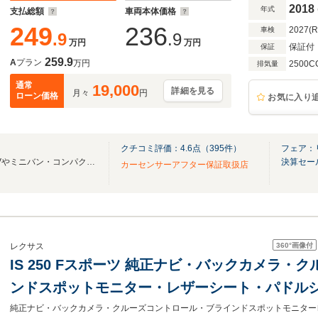
2018
年式
支払総額
車両本体価格
249
236
2027(
車検
.9
.9
万円
万円
保証付
保証
259.9
A
プラン
万円
2500C
排気量
通常
19,000
詳細を見る
月々
円
ローン価格
お気に入り
クチコミ評価：
4.6
点（
395
件）
フェア：
地域最大級！軽自動車からSUVやミニバン・コンパクトカーまで総展示台数約200台以上！
決算セー
カーセンサーアフター保証取扱店
360°
画像付
レクサス
IS 250 Fスポーツ 純正ナビ・バックカメラ
ンドスポットモニター・レザーシート・パドルシ
フォグランプ・前席シートヒーター・前席シー