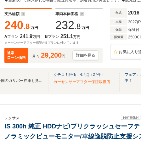
シートヒーター/衝突軽減ブレーキ/レーンキーピ
2016
年式
支払総額
車両本体価格
240
232
2027(
車検
.8
.8
万円
万円
保証付
保証
241.9
251.1
A
プラン
B
プラン
万円
万円
2500C
排気量
カーセンサーアフター保証がBプランに付いています
お気に入り
通常
29,200
詳細を見る
月々
円
ローン価格
クチコミ評価：
4.7
点（
27
件）
フェア：
無料電話は24時間ご案内！！全国のガリバー在庫も見たい方は一括照会が可能です！
中！
カーセンサーアフター保証取扱店
360°
画像付
レクサス
IS 300h 純正 HDDナビ/プリクラッシュセーフ
ノラミックビューモニター/車線逸脱防止支援シス