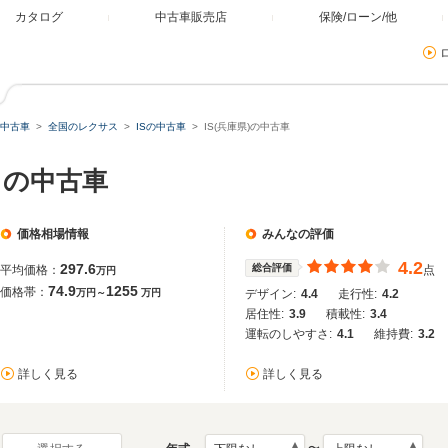
カタログ
中古車販売店
保険/ローン/他
中古車
全国のレクサス
ISの中古車
IS(兵庫県)の中古車
）の中古車
価格相場情報
みんなの評価
4.2
297.6
総合評価
平均価格：
点
万円
74.9
1255
価格帯：
万円～
万円
デザイン:
4.4
走行性:
4.2
居住性:
3.9
積載性:
3.4
運転のしやすさ:
4.1
維持費:
3.2
詳しく見る
詳しく見る