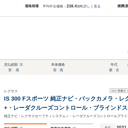
238.4
価格相場
燃費(
平均中古価格：
詳しく見る
万円
支払総額
本体価格
年式
安
高
安
高
新
古
360°
画像付
レクサス
IS 300 Fスポーツ 純正ナビ・バックカメラ
+・レーダクルーズコントロール・ブラインド
グサポートブレーキ・ムーンルーフ・前後ドラ
ETC2.0
2021
年式