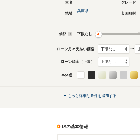
車名
グレード
兵庫県
地域
市区町村
現行
初代
2013年5月～生産中
2005年9
生産モデ
価格
下限なし
ISのカタログを見る
〜
ローン月々支払い価格
ローン頭金（上限）
本体色
▼ もっと詳細な条件を追加する
IS
の基本情報