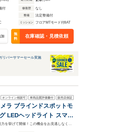
備付
なし
修復歴
法定整備付
整備
C
フロアMTモード付8AT
ミッション
無
在庫確認・見積依頼
追加
料
ガリバーサマーセール実施
オンライン相談可
車両品質評価書付
販売店保証
応 Bカメラ ブラインドスポットモ
 LEDヘッドライト スマー
純正アルミホイール
【グループ総在庫約6000台】近畿地方・四国地方に29店舗展開中！！一足早く総力を挙げて開催！この機会をお見逃しなく、半期決算先取りフェア！!