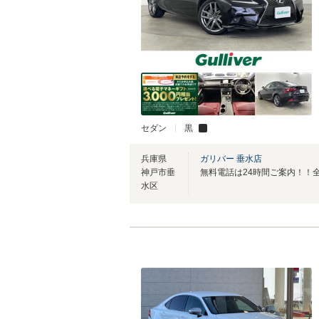
セダン
黒
兵庫県
ガリバー 垂水店
神戸市垂
水区