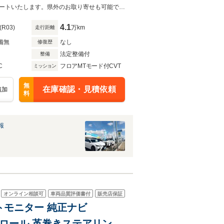
お客様が安心してカーライフをお楽しみいただけるよう社員一同心を込めてサポートいたします。県外のお取り寄せも可能です！是非お気軽にご相談ください。
4.1
(R03)
万km
走行距離
備無
なし
修復歴
法定整備付
整備
C
フロアMTモード付CVT
ミッション
無
在庫確認・見積依頼
追加
料
報
オンライン相談可
車両品質評価書付
販売店保証
ットモニター 純正ナビ
コントロール 革巻きステアリング