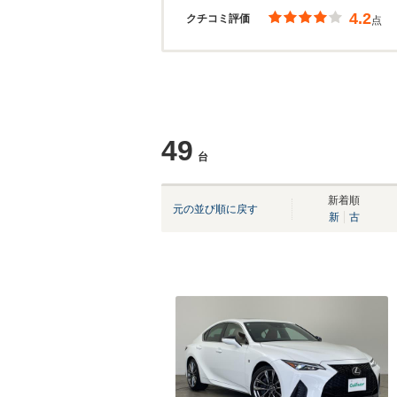
4.2
クチコミ評価
点
49
台
新着順
元の並び順に戻す
新
古