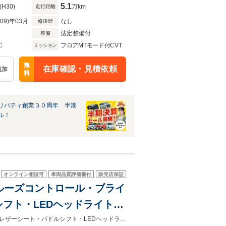
5.1
(H30)
万km
走行距離
R09)年03月
なし
修復歴
法定整備付
整備
C
フロアMTモード付CVT
ミッション
無
在庫確認・見積依頼
追加
料
リバティ創業３０周年 半期
ル！
オンライン相談可
車両品質評価書付
販売店保証
・クルーズコントロール・ブライ
フト・LEDヘッドライト・
トベンチレーション・前席パ
純正ナビ・バックカメラ・クルーズコントロール・ブラインドスポットモニターレザーシート・パドルシフト・LEDヘッドライト・フォグランプ・前席シートヒーター・前席パワーシート