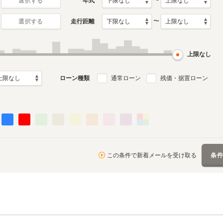
〜
年式
選択する
〜
走行距離
選択する
月～2013年4月
ル
上限なし
ローン種類
通常ローン
残価・据置ローン
この条件で新着メールを受け取る
条