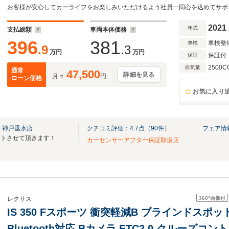
レコーダー 社外/ヘッドランプ LED
2021
年式
支払総額
車両本体価格
396
381
車検整
車検
.9
.3
万円
万円
保証付
保証
2500C
排気量
通常
47,500
詳細を見る
月々
円
ローン価格
お気に入り
 神戸垂水店
クチコミ評価：
4.7
点（
90
件）
フェア情
ートさせて頂きます！
カーセンサーアフター保証取扱店
360°
画像付
レクサス
IS 350 Fスポーツ 衝突軽減B ブラインドスポ
Bluetooth対応 Bカメラ ETC2.0 クルーズ