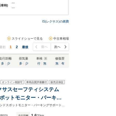
---
新車時)
---
IS(レクサス)の燃費
スライドショーで見る
中古車相場
1
2
前へ
次へ
最初
最後
走行距離
排気量
車検
修復歴
多
少
多
少
付
無
無
有
オンライン相談可
車両品質評価書付
販売店保証
・レクサスセーフティシステム
スポットモニター・パーキン
イブレコーダー・ビルトイン
純正ナビ・レクサスセーフティシステム＋・レーダクルーズコントロールブラインドスポットモニター・パーキングサポートブレーキ・ムーンルーフ・前後ドライブレコーダー・ETC2.0
1.6
(R03)
万km
走行距離