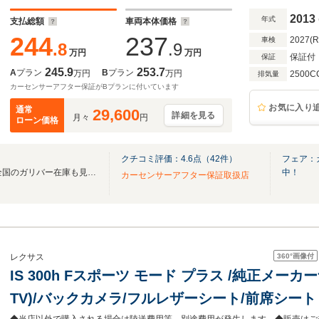
ワーシート
2013
年式
支払総額
車両本体価格
244
237
2027(
車検
.8
.9
万円
万円
保証付
保証
245.9
253.7
A
プラン
B
プラン
万円
万円
2500C
排気量
カーセンサーアフター保証がBプランに付いています
お気に入り
通常
29,600
詳細を見る
月々
円
ローン価格
クチコミ評価：
4.6
点（
42
件）
フェア：
無料電話は24時間ご案内！！全国のガリバー在庫も見たい方は一括照会が可能です！
中！
カーセンサーアフター保証取扱店
360°
画像付
レクサス
IS 300h Fスポーツ モード プラス /純正メーカー
TV)/バックカメラ/フルレザーシート/前席シー