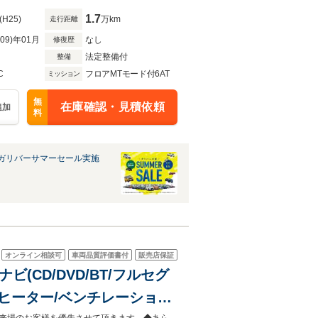
1.7
(H25)
万km
走行距離
R09)年01月
なし
修復歴
法定整備付
整備
C
フロアMTモード付6AT
ミッション
無
在庫確認・見積依頼
追加
料
ガリバーサマーセール実施
オンライン相談可
車両品質評価書付
販売店保証
ナビ(CD/DVD/BT/フルセグ
トヒーター/ベンチレーション/